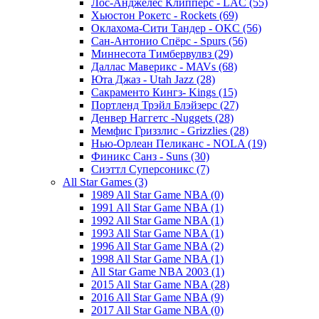
Лос-Анджелес Клипперс - LAC (55)
Хьюстон Рокетс - Rockets (69)
Оклахома-Сити Тандер - OKC (56)
Сан-Антонио Спёрс - Spurs (56)
Миннесота Тимбервулвз (29)
Даллас Маверикс - MAVs (68)
Юта Джаз - Utah Jazz (28)
Сакраменто Кингз- Kings (15)
Портленд Трэйл Блэйзерс (27)
Денвер Наггетс -Nuggets (28)
Мемфис Гриззлис - Grizzlies (28)
Нью-Орлеан Пеликанс - NOLA (19)
Финикс Санз - Suns (30)
Сиэттл Суперсоникс (7)
All Star Games (3)
1989 All Star Game NBA (0)
1991 All Star Game NBA (1)
1992 All Star Game NBA (1)
1993 All Star Game NBA (1)
1996 All Star Game NBA (2)
1998 All Star Game NBA (1)
All Star Game NBA 2003 (1)
2015 All Star Game NBA (28)
2016 All Star Game NBA (9)
2017 All Star Game NBA (0)