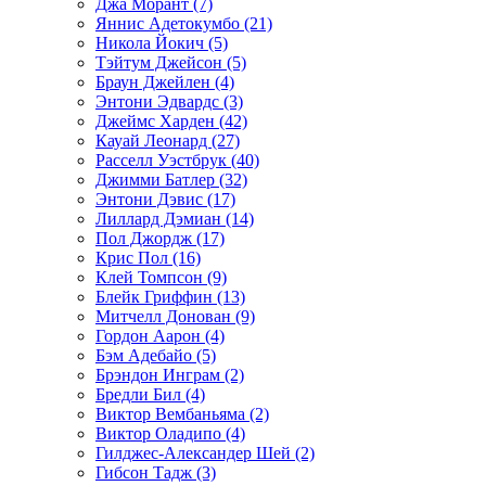
Джа Морант (7)
Яннис Адетокумбо (21)
Никола Йокич (5)
Тэйтум Джейсон (5)
Браун Джейлен (4)
Энтони Эдвардс (3)
Джеймс Харден (42)
Кауай Леонард (27)
Расселл Уэстбрук (40)
Джимми Батлер (32)
Энтони Дэвис (17)
Лиллард Дэмиан (14)
Пол Джордж (17)
Крис Пол (16)
Клей Томпсон (9)
Блейк Гриффин (13)
Митчелл Донован (9)
Гордон Аарон (4)
Бэм Адебайо (5)
Брэндон Инграм (2)
Бредли Бил (4)
Виктор Вембаньяма (2)
Виктор Оладипо (4)
Гилджес-Александер Шей (2)
Гибсон Тадж (3)