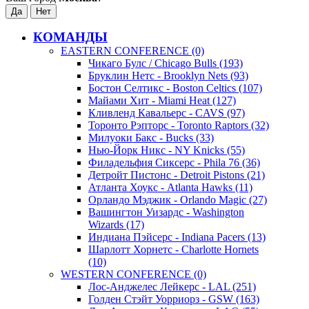
КОМАНДЫ
EASTERN CONFERENCE (0)
Чикаго Булс / Chicago Bulls (193)
Бруклин Нетс - Brooklyn Nets (93)
Бостон Селтикс - Boston Celtics (107)
Майами Хит - Miami Heat (127)
Кливленд Кавальерс - CAVS (97)
Торонто Рэпторс - Toronto Raptors (32)
Милуоки Бакс - Bucks (33)
Нью-Йорк Никс - NY Knicks (55)
Филадельфия Сиксерс - Phila 76 (36)
Детройт Пистонс - Detroit Pistons (21)
Атланта Хоукс - Atlanta Hawks (11)
Орландо Мэджик - Orlando Magic (27)
Вашингтон Уизардс - Washington
Wizards (17)
Индиана Пэйсерс - Indiana Pacers (13)
Шарлотт Хорнетс - Charlotte Hornets
(10)
WESTERN CONFERENCE (0)
Лос-Анджелес Лейкерс - LAL (251)
Голден Стэйт Уорриорз - GSW (163)