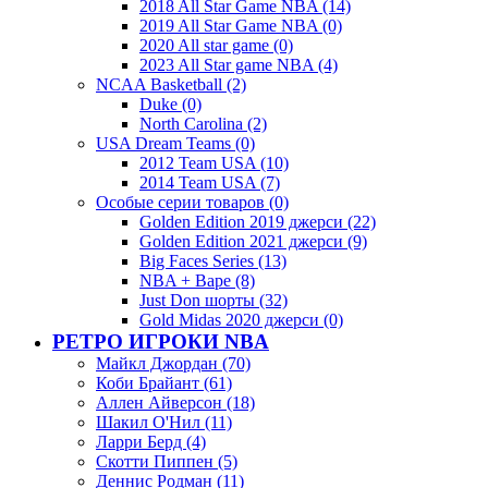
2018 All Star Game NBA (14)
2019 All Star Game NBA (0)
2020 All star game (0)
2023 All Star game NBA (4)
NCAA Basketball (2)
Duke (0)
North Carolina (2)
USA Dream Teams (0)
2012 Team USA (10)
2014 Team USA (7)
Особые серии товаров (0)
Golden Edition 2019 джерси (22)
Golden Edition 2021 джерси (9)
Big Faces Series (13)
NBA + Bape (8)
Just Don шорты (32)
Gold Midas 2020 джерси (0)
РЕТРО ИГРОКИ NBA
Майкл Джордан (70)
Коби Брайант (61)
Аллен Айверсон (18)
Шакил О'Нил (11)
Ларри Берд (4)
Скотти Пиппен (5)
Деннис Родман (11)