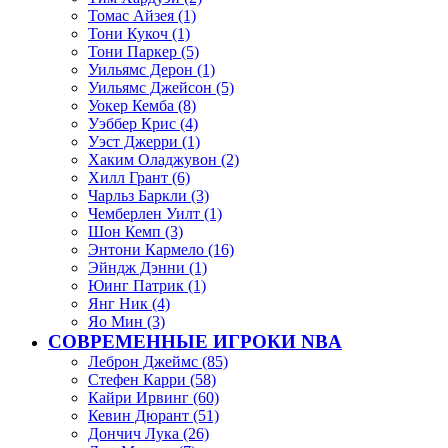
Томас Айзея (1)
Тони Кукоч (1)
Тони Паркер (5)
Уильямс Дерон (1)
Уильямс Джейсон (5)
Уокер Кемба (8)
Уэббер Крис (4)
Уэст Джерри (1)
Хаким Оладжувон (2)
Хилл Грант (6)
Чарльз Баркли (3)
Чемберлен Уилт (1)
Шон Кемп (3)
Энтони Кармело (16)
Эйндж Дэнни (1)
Юинг Патрик (1)
Янг Ник (4)
Яо Мин (3)
СОВРЕМЕННЫЕ ИГРОКИ NBA
Леброн Джеймс (85)
Стефен Карри (58)
Кайри Ирвинг (60)
Кевин Дюрант (51)
Дончич Лука (26)