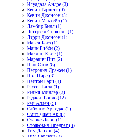
Игуадала Андре (3)
Кевин Гарнетт (9)
Кевин Джонсон (3)
Кевин Макхейл (1)
Ламбир Билл (1)
Леттрэлл Спрюэлл (1)
Лэрри Джонсон (1)
Магси Богз (1)
Майк Бибби (2)
Маллин Крис (1)
Маравич Пит (2)
Нэш Стив (8)
Петрович Дражен (1)
Пол Пирс (3)
Пэйтон Гэри (3)
Рассел Билл (1)
Реджи Миллер (2)
Рэджон Рондо (12)
Рэй Аллен (5)
Сабонис Арвидас (1)
Смит Джей Ар (8)
Старкс Джон (1)
Стоякович Предраг (3)
Тим Данкан (4)
Тим Хардуэй (2)