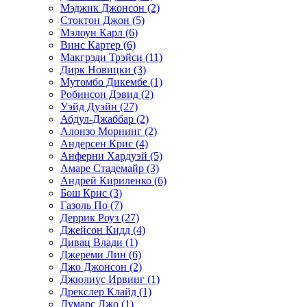
Мэджик Джонсон (2)
Стоктон Джон (5)
Мэлоун Карл (6)
Винс Картер (6)
Макгрэди Трэйси (11)
Дирк Новицки (3)
Мутомбо Дикембе (1)
Робинсон Дэвид (2)
Уэйд Дуэйн (27)
Абдул-Джаббар (2)
Алонзо Морнинг (2)
Андерсен Крис (4)
Анферни Xардуэй (5)
Амаре Стадемайр (3)
Андрей Кириленко (6)
Бош Крис (3)
Газоль По (7)
Деррик Роуз (27)
Джейсон Кидд (4)
Дивац Влади (1)
Джереми Лин (6)
Джо Джонсон (2)
Джюлиус Ирвинг (1)
Дрекслер Клайд (1)
Думарс Джо (1)