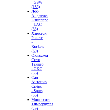
- GSW
(163)
Лос-
Анджелес
Клипперс
- LAC
(55)
Хьюстон
Рокетс
-
Rockets
(69)
Оклахома-
Сити
Тандер
- OKC
(56)
Сан-
Антонио
Спёрс
- Spurs
(56)
Миннесота
Тимбервулвз
(29)