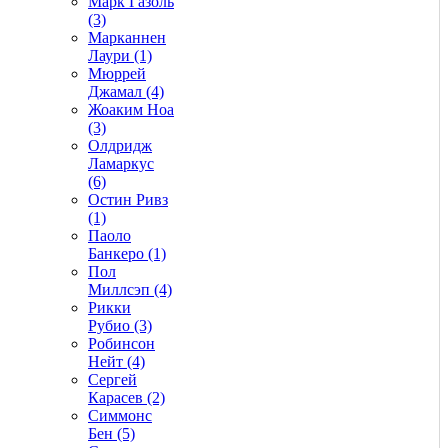
Марк Газоль
(3)
Марканнен
Лаури (1)
Мюррей
Джамал (4)
Жоаким Ноа
(3)
Олдридж
Ламаркус
(6)
Остин Ривз
(1)
Паоло
Банкеро (1)
Пол
Миллсэп (4)
Рикки
Рубио (3)
Робинсон
Нейт (4)
Сергей
Карасев (2)
Симмонс
Бен (5)