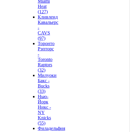
Miami
Heat
(127)
Кливленд
Кавальерс
-
CAVS
(97)
Торонто
Рэпторс
-
Toronto
Raptors
(32)
Милуоки
Бакс -
Bucks
(33)
Нью-
Йорк
Никс -
NY
Knicks
(55)
Филадельфия