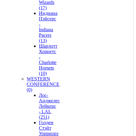
Wizards
(17)
Индиана
Пэйсерс
-
Indiana
Pacers
(13)
Шарлотт
Хорнетс
-
Charlotte
Hornets
(10)
WESTERN
CONFERENCE
(0)
Лос-
Анджелес
Лейкерс
- LAL
(251)
Голден
Стэйт
Уорриорз