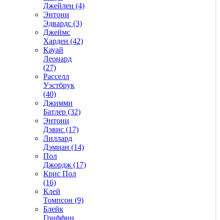
Джейлен (4)
Энтони
Эдвардс (3)
Джеймс
Харден (42)
Кауай
Леонард
(27)
Расселл
Уэстбрук
(40)
Джимми
Батлер (32)
Энтони
Дэвис (17)
Лиллард
Дэмиан (14)
Пол
Джордж (17)
Крис Пол
(16)
Клей
Томпсон (9)
Блейк
Гриффин