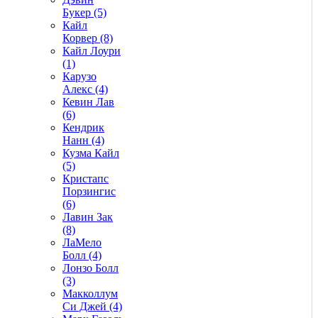
Букер (5)
Кайл
Корвер (8)
Кайл Лоури
(1)
Карузо
Алекс (4)
Кевин Лав
(6)
Кендрик
Нанн (4)
Кузма Кайл
(5)
Кристапс
Порзингис
(6)
Лавин Зак
(8)
ЛаМело
Болл (4)
Лонзо Болл
(3)
Макколлум
Си Джей (4)