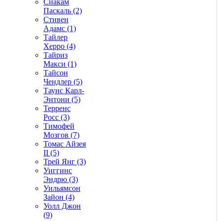
Сиакам
Паскаль (2)
Стивен
Адамс (1)
Тайлер
Херро (4)
Тайриз
Макси (1)
Тайсон
Чендлер (5)
Таунс Карл-
Энтони (5)
Терренс
Росс (3)
Тимофей
Мозгов (7)
Томас Айзея
II (5)
Трей Янг (3)
Уиггинс
Эндрю (3)
Уильямсон
Зайон (4)
Уолл Джон
(9)