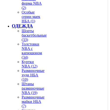
форма NBA
(2)
Особые
серии маек
НБА (1)
ОДЕЖДА
Шорты
баскетбольные
(33)
Толстовки
NBA с
капюшоном
(34)
Куртки
NBA (12)
Разминочные
худи НБА
(10)
Штаны
разминочные
NBA (19)
Разминочные
майки НБА
(7)