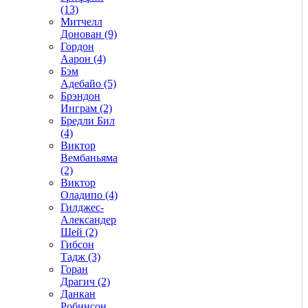
(13)
Митчелл
Донован (9)
Гордон
Аарон (4)
Бэм
Адебайо (5)
Брэндон
Инграм (2)
Бредли Бил
(4)
Виктор
Вембаньяма
(2)
Виктор
Оладипо (4)
Гилджес-
Александер
Шей (2)
Гибсон
Тадж (3)
Горан
Драгич (2)
Данкан
Робинсон