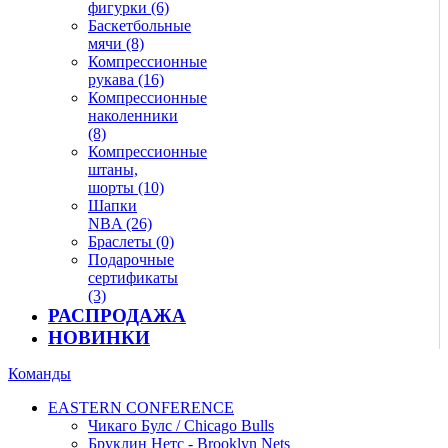
фигурки (6)
Баскетбольные
мячи (8)
Компрессионные
рукава (16)
Компрессионные
наколенники
(8)
Компрессионные
штаны,
шорты (10)
Шапки
NBA (26)
Браслеты (0)
Подарочные
сертификаты
(3)
РАСПРОДАЖА
НОВИНКИ
Команды
EASTERN CONFERENCE
Чикаго Булс / Chicago Bulls
Бруклин Нетс - Brooklyn Nets