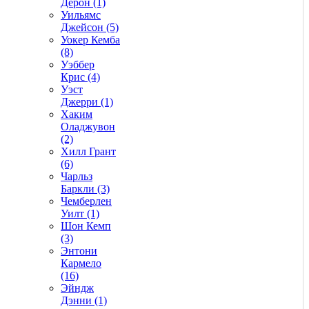
Дерон (1)
Уильямс
Джейсон (5)
Уокер Кемба
(8)
Уэббер
Крис (4)
Уэст
Джерри (1)
Хаким
Оладжувон
(2)
Хилл Грант
(6)
Чарльз
Баркли (3)
Чемберлен
Уилт (1)
Шон Кемп
(3)
Энтони
Кармело
(16)
Эйндж
Дэнни (1)