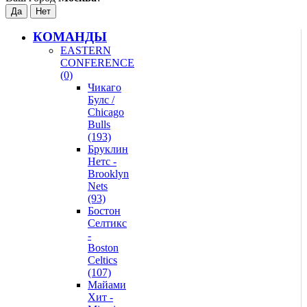
КОМАНДЫ
EASTERN
CONFERENCE
(0)
Чикаго
Булс /
Chicago
Bulls
(193)
Бруклин
Нетс -
Brooklyn
Nets
(93)
Бостон
Селтикс
-
Boston
Celtics
(107)
Майами
Хит -