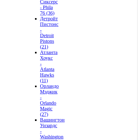
Сиксерс
- Phila
76 (36)
Детройт
Пистонс
-
Detroit
Pistons
(21)
Атланта
Хоукс
-
Atlanta
Hawks
(11)
Орландо
Мэджик
-
Orlando
Magic
(27)
Вашингтон
Уизардс
-
Washington