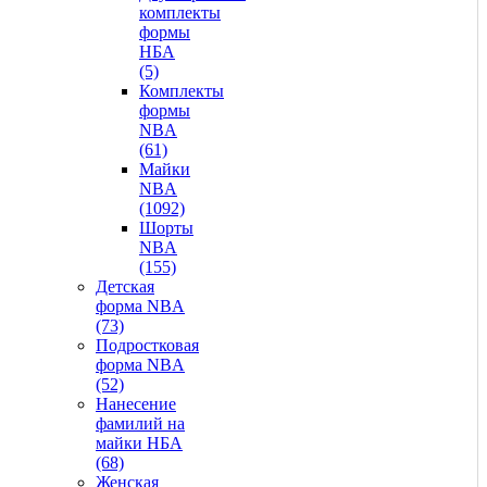
комплекты
формы
НБА
(5)
Комплекты
формы
NBA
(61)
Майки
NBA
(1092)
Шорты
NBA
(155)
Детская
форма NBA
(73)
Подростковая
форма NBA
(52)
Нанесение
фамилий на
майки НБА
(68)
Женская