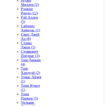
Реджи
Миллер (2)
Рэджон
Рондо (12)
Рэй Аллен
(5)
Сабонис
Арвидас (1)
Смит Джей
Ар (8)
Старкс
Джон (1)
Стоякович
Предраг (3)
Тим Данкан
(4)
Тим
Хардуэй (2)
Томас Айзея
(1)
Тони Кукоч
(1)
Тони
Паркер (5)
Уильямс