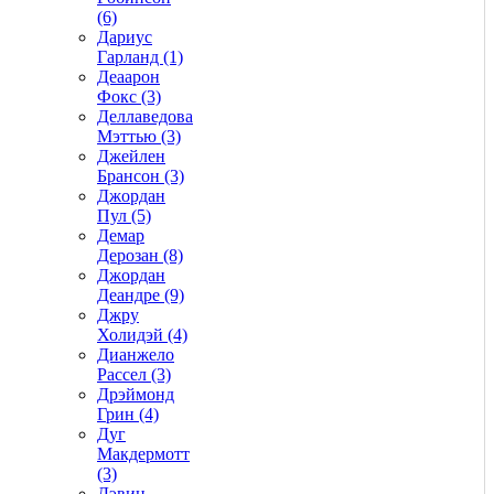
(6)
Дариус
Гарланд (1)
Деаарон
Фокс (3)
Деллаведова
Мэттью (3)
Джейлен
Брансон (3)
Джордан
Пул (5)
Демар
Дерозан (8)
Джордан
Деандре (9)
Джру
Холидэй (4)
Дианжело
Рассел (3)
Дрэймонд
Грин (4)
Дуг
Макдермотт
(3)
Дэвин