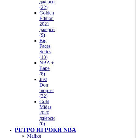
джерси
(22)
Golden
Edition
2021
джерси
(9)
Big
Faces
Series
(13)
NBA +
Bape
(8)
Just
Don
шорты
(32)
Gold
Midas
2020
джерси
(0)
РЕТРО ИГРОКИ NBA
Майкл