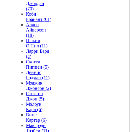
Джордан
(70)
Коби
Брайант (61)
Аллен
Айверсон
(18)
Шакил
О'Нил (11)
Ларри Берд
(4)
Скотти
Пиппен (5)
Деннис
Родман (11)
Мэджик
Джонсон (2)
Стоктон
Джон (5)
Мэлоун
Карл (6)
Винс
Картер (6)
Макгрэди
Трэйси (11)