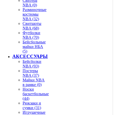
Свитера
NBA (0)
Разминочные
костюмы
NBA (32)
Свитшоты
NBA (68)
Футболки
NBA (70)
Бейсбольные
майки НБА
(5)
АКСЕССУАРЫ
Бейсболки
NBA (93)
Постеры
NBA (37)
Майки NBA
в рамке (0)
Носки
баскетбольные
(44)
Рюкзаки и
сумки (31)
Игрушечные