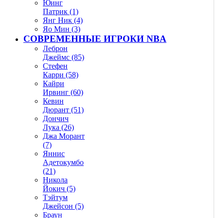
Юинг
Патрик (1)
Янг Ник (4)
Яо Мин (3)
СОВРЕМЕННЫЕ ИГРОКИ NBA
Леброн
Джеймс (85)
Стефен
Карри (58)
Кайри
Ирвинг (60)
Кевин
Дюрант (51)
Дончич
Лука (26)
Джа Морант
(7)
Яннис
Адетокумбо
(21)
Никола
Йокич (5)
Тэйтум
Джейсон (5)
Браун