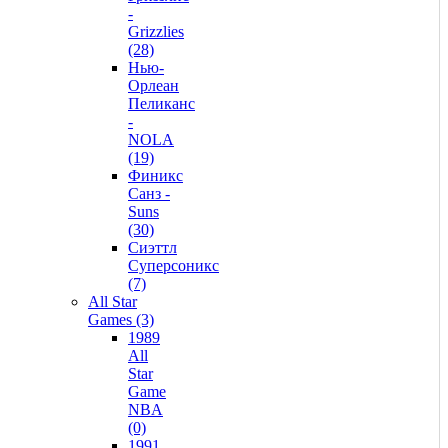
-
Grizzlies
(28)
Нью-
Орлеан
Пеликанс
-
NOLA
(19)
Финикс
Санз -
Suns
(30)
Сиэттл
Суперсоникс
(7)
All Star
Games (3)
1989
All
Star
Game
NBA
(0)
1991