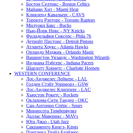
Бостон Селтикс - Boston Celtics
Майами Хит - Miami Heat
Кливленд Кавальерс - CAVS
Торонто Рэпторс - Toronto Raptors
Милуоки Бакс - Bucks
Нью-Йорк Никс - NY Knicks
Филадельфия Сиксерс - Phila 76
Детройт Пистонс - Detroit Pistons
Атланта Хоукс - Atlanta Hawks
Орландо Мэджик - Orlando Magic
Вашингтон Уизардс - Washington Wizards
Индиана Пэйсерс - Indiana Pacers
Шарлотт Хорнетс - Charlotte Hornets
WESTERN CONFERENCE
Лос-Анджелес Лейкерс - LAL
Голден Стэйт Уорриорз - GSW
Лос-Анджелес Клипперс - LAC
Хьюстон Рокетс - Rockets
Оклахома-Сити Тандер - OKC
Сан-Антонио Спёрс - Spurs
Миннесота Тимбервулвз
Даллас Маверикс - MAVs
Юта Джаз - Utah Jazz
Сакраменто Кингз- Kings
Портленд Трэйл Блэйзерс