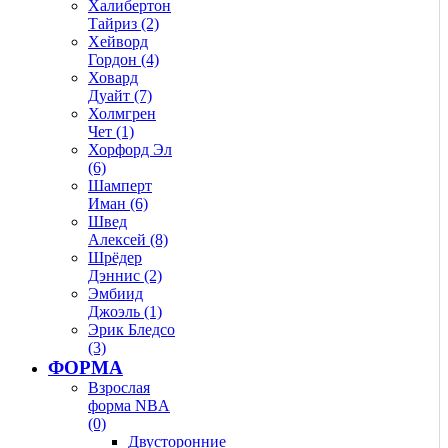
Халибертон
Тайриз (2)
Хейворд
Гордон (4)
Ховард
Дуайт (7)
Холмгрен
Чет (1)
Хорфорд Эл
(6)
Шамперт
Иман (6)
Швед
Алексей (8)
Шрёдер
Дэннис (2)
Эмбиид
Джоэль (1)
Эрик Бледсо
(3)
ФОРМА
Взрослая
форма NBA
(0)
Двусторонние