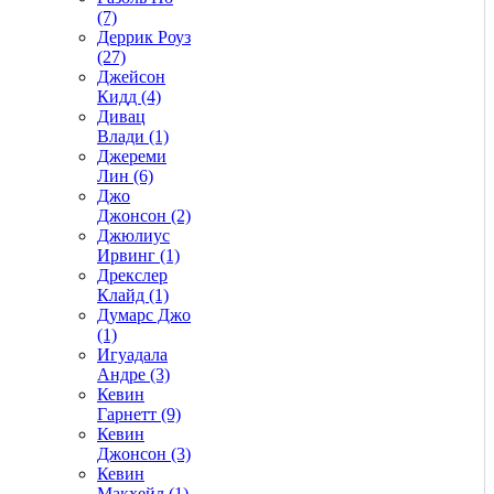
(7)
Деррик Роуз
(27)
Джейсон
Кидд (4)
Дивац
Влади (1)
Джереми
Лин (6)
Джо
Джонсон (2)
Джюлиус
Ирвинг (1)
Дрекслер
Клайд (1)
Думарс Джо
(1)
Игуадала
Андре (3)
Кевин
Гарнетт (9)
Кевин
Джонсон (3)
Кевин
Макхейл (1)