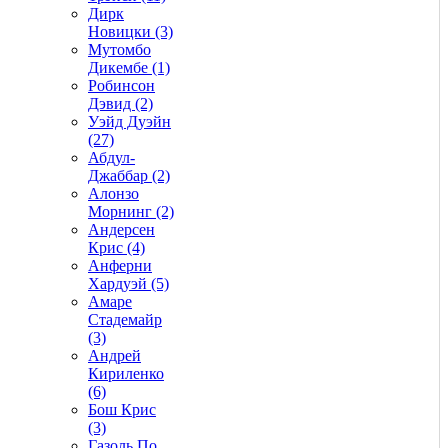
Дирк
Новицки (3)
Мутомбо
Дикембе (1)
Робинсон
Дэвид (2)
Уэйд Дуэйн
(27)
Абдул-
Джаббар (2)
Алонзо
Морнинг (2)
Андерсен
Крис (4)
Анферни
Xардуэй (5)
Амаре
Стадемайр
(3)
Андрей
Кириленко
(6)
Бош Крис
(3)
Газоль По