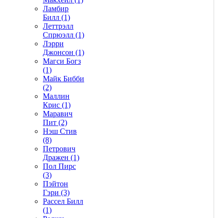
Ламбир
Билл (1)
Леттрэлл
Спрюэлл (1)
Лэрри
Джонсон (1)
Магси Богз
(1)
Майк Бибби
(2)
Маллин
Крис (1)
Маравич
Пит (2)
Нэш Стив
(8)
Петрович
Дражен (1)
Пол Пирс
(3)
Пэйтон
Гэри (3)
Рассел Билл
(1)