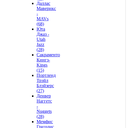
Даллас
Маверикс
-
MAVs
(68)
Юта
Джаз -
Utah
Jazz
(28)
Сакраменто
Кингз-
Kings
(15)
Портленд
Трэйл
Блэйзерс
(27)
Денвер
Наггетс
-
Nuggets
(28)
Мемфис
Гриззлис