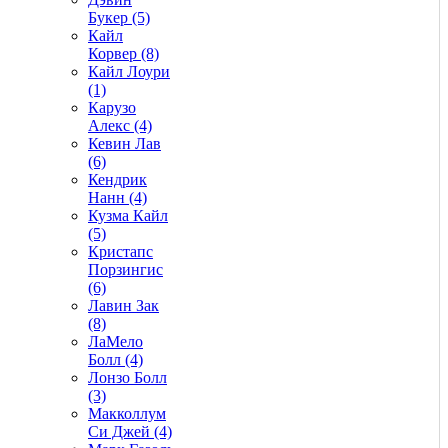
Букер (5)
Кайл
Корвер (8)
Кайл Лоури
(1)
Карузо
Алекс (4)
Кевин Лав
(6)
Кендрик
Нанн (4)
Кузма Кайл
(5)
Кристапс
Порзингис
(6)
Лавин Зак
(8)
ЛаМело
Болл (4)
Лонзо Болл
(3)
Макколлум
Си Джей (4)