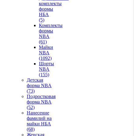
комплекты
формы
НБА
(5)
Комплекты
формы
NBA
(61)
Майки
NBA
(1092)
Шорты
NBA
(155)
Детская
форма NBA
(73)
Подростковая
форма NBA
(52)
Нанесение
фамилий на
майки НБА
(68)
Женская