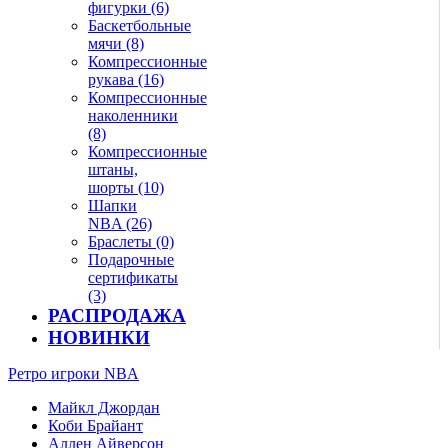
фигурки (6)
Баскетбольные
мячи (8)
Компрессионные
рукава (16)
Компрессионные
наколенники
(8)
Компрессионные
штаны,
шорты (10)
Шапки
NBA (26)
Браслеты (0)
Подарочные
сертификаты
(3)
РАСПРОДАЖА
НОВИНКИ
Ретро игроки NBA
Майкл Джордан
Коби Брайант
Аллен Айверсон