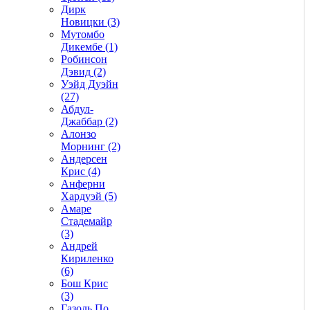
Дирк
Новицки (3)
Мутомбо
Дикембе (1)
Робинсон
Дэвид (2)
Уэйд Дуэйн
(27)
Абдул-
Джаббар (2)
Алонзо
Морнинг (2)
Андерсен
Крис (4)
Анферни
Xардуэй (5)
Амаре
Стадемайр
(3)
Андрей
Кириленко
(6)
Бош Крис
(3)
Газоль По