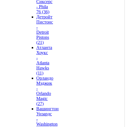
Сиксерс
- Phila
76 (36)
Детройт
Пистонс
-
Detroit
Pistons
(21)
Атланта
Хоукс
-
Atlanta
Hawks
(11)
Орландо
Мэджик
-
Orlando
Magic
(27)
Вашингтон
Уизардс
-
Washington