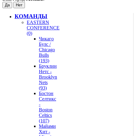
КОМАНДЫ
EASTERN
CONFERENCE
(0)
Чикаго
Булс /
Chicago
Bulls
(193)
Бруклин
Нетс -
Brooklyn
Nets
(93)
Бостон
Селтикс
-
Boston
Celtics
(107)
Майами
Хит -