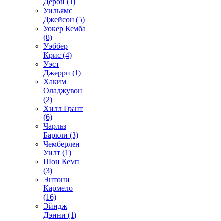
Дерон (1)
Уильямс
Джейсон (5)
Уокер Кемба
(8)
Уэббер
Крис (4)
Уэст
Джерри (1)
Хаким
Оладжувон
(2)
Хилл Грант
(6)
Чарльз
Баркли (3)
Чемберлен
Уилт (1)
Шон Кемп
(3)
Энтони
Кармело
(16)
Эйндж
Дэнни (1)