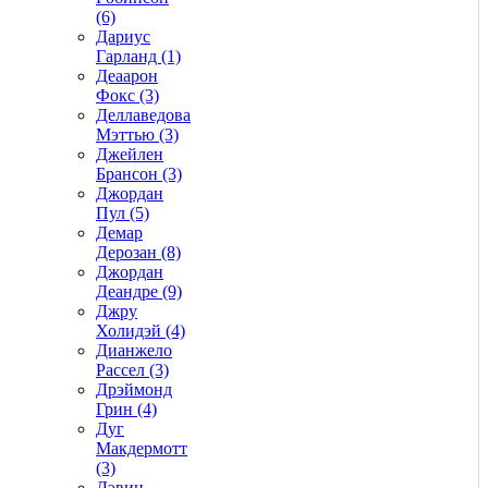
(6)
Дариус
Гарланд (1)
Деаарон
Фокс (3)
Деллаведова
Мэттью (3)
Джейлен
Брансон (3)
Джордан
Пул (5)
Демар
Дерозан (8)
Джордан
Деандре (9)
Джру
Холидэй (4)
Дианжело
Рассел (3)
Дрэймонд
Грин (4)
Дуг
Макдермотт
(3)
Дэвин