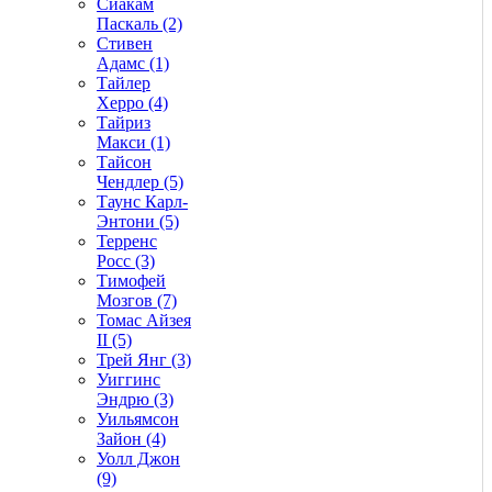
Сиакам
Паскаль (2)
Стивен
Адамс (1)
Тайлер
Херро (4)
Тайриз
Макси (1)
Тайсон
Чендлер (5)
Таунс Карл-
Энтони (5)
Терренс
Росс (3)
Тимофей
Мозгов (7)
Томас Айзея
II (5)
Трей Янг (3)
Уиггинс
Эндрю (3)
Уильямсон
Зайон (4)
Уолл Джон
(9)