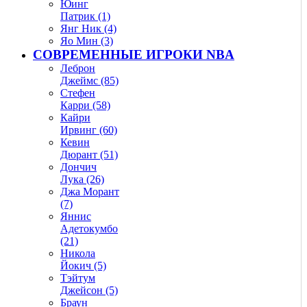
Юинг
Патрик (1)
Янг Ник (4)
Яо Мин (3)
СОВРЕМЕННЫЕ ИГРОКИ NBA
Леброн
Джеймс (85)
Стефен
Карри (58)
Кайри
Ирвинг (60)
Кевин
Дюрант (51)
Дончич
Лука (26)
Джа Морант
(7)
Яннис
Адетокумбо
(21)
Никола
Йокич (5)
Тэйтум
Джейсон (5)
Браун