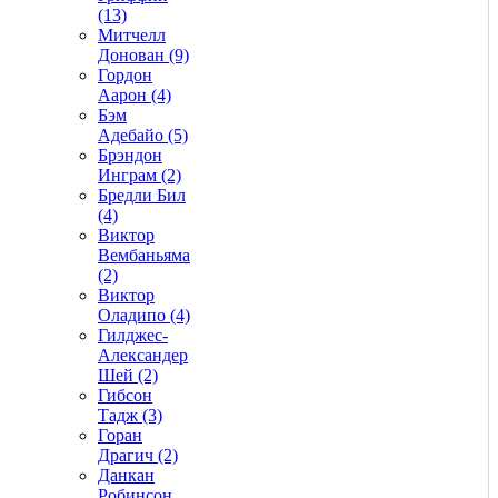
(13)
Митчелл
Донован (9)
Гордон
Аарон (4)
Бэм
Адебайо (5)
Брэндон
Инграм (2)
Бредли Бил
(4)
Виктор
Вембаньяма
(2)
Виктор
Оладипо (4)
Гилджес-
Александер
Шей (2)
Гибсон
Тадж (3)
Горан
Драгич (2)
Данкан
Робинсон