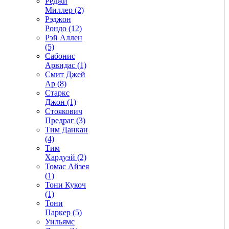
Реджи
Миллер (2)
Рэджон
Рондо (12)
Рэй Аллен
(5)
Сабонис
Арвидас (1)
Смит Джей
Ар (8)
Старкс
Джон (1)
Стоякович
Предраг (3)
Тим Данкан
(4)
Тим
Хардуэй (2)
Томас Айзея
(1)
Тони Кукоч
(1)
Тони
Паркер (5)
Уильямс