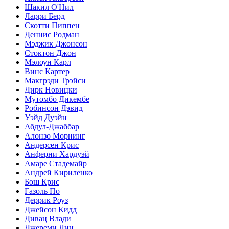
Шакил О'Нил
Ларри Берд
Скотти Пиппен
Деннис Родман
Мэджик Джонсон
Стоктон Джон
Мэлоун Карл
Винс Картер
Макгрэди Трэйси
Дирк Новицки
Мутомбо Дикембе
Робинсон Дэвид
Уэйд Дуэйн
Абдул-Джаббар
Алонзо Морнинг
Андерсен Крис
Анферни Xардуэй
Амаре Стадемайр
Андрей Кириленко
Бош Крис
Газоль По
Деррик Роуз
Джейсон Кидд
Дивац Влади
Джереми Лин