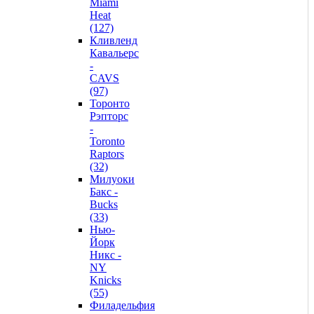
Miami
Heat
(127)
Кливленд
Кавальерс
-
CAVS
(97)
Торонто
Рэпторс
-
Toronto
Raptors
(32)
Милуоки
Бакс -
Bucks
(33)
Нью-
Йорк
Никс -
NY
Knicks
(55)
Филадельфия