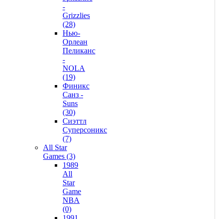
-
Grizzlies
(28)
Нью-
Орлеан
Пеликанс
-
NOLA
(19)
Финикс
Санз -
Suns
(30)
Сиэттл
Суперсоникс
(7)
All Star
Games (3)
1989
All
Star
Game
NBA
(0)
1991