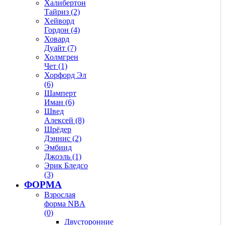
Халибертон
Тайриз (2)
Хейворд
Гордон (4)
Ховард
Дуайт (7)
Холмгрен
Чет (1)
Хорфорд Эл
(6)
Шамперт
Иман (6)
Швед
Алексей (8)
Шрёдер
Дэннис (2)
Эмбиид
Джоэль (1)
Эрик Бледсо
(3)
ФОРМА
Взрослая
форма NBA
(0)
Двусторонние