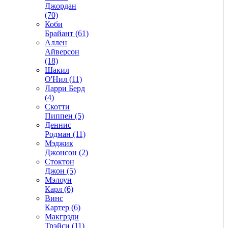
Джордан
(70)
Коби
Брайант (61)
Аллен
Айверсон
(18)
Шакил
О'Нил (11)
Ларри Берд
(4)
Скотти
Пиппен (5)
Деннис
Родман (11)
Мэджик
Джонсон (2)
Стоктон
Джон (5)
Мэлоун
Карл (6)
Винс
Картер (6)
Макгрэди
Трэйси (11)