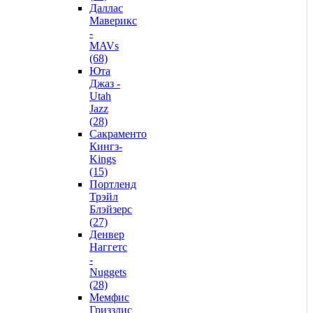
Даллас
Маверикс
-
MAVs
(68)
Юта
Джаз -
Utah
Jazz
(28)
Сакраменто
Кингз-
Kings
(15)
Портленд
Трэйл
Блэйзерс
(27)
Денвер
Наггетс
-
Nuggets
(28)
Мемфис
Гриззлис