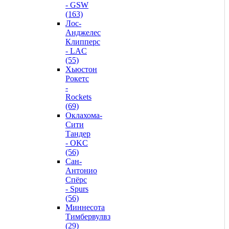
- GSW
(163)
Лос-
Анджелес
Клипперс
- LAC
(55)
Хьюстон
Рокетс
-
Rockets
(69)
Оклахома-
Сити
Тандер
- OKC
(56)
Сан-
Антонио
Спёрс
- Spurs
(56)
Миннесота
Тимбервулвз
(29)