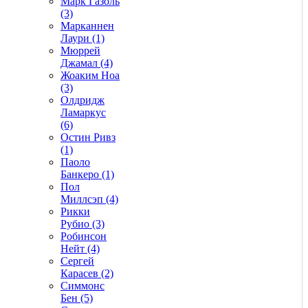
Марк Газоль
(3)
Марканнен
Лаури (1)
Мюррей
Джамал (4)
Жоаким Ноа
(3)
Олдридж
Ламаркус
(6)
Остин Ривз
(1)
Паоло
Банкеро (1)
Пол
Миллсэп (4)
Рикки
Рубио (3)
Робинсон
Нейт (4)
Сергей
Карасев (2)
Симмонс
Бен (5)