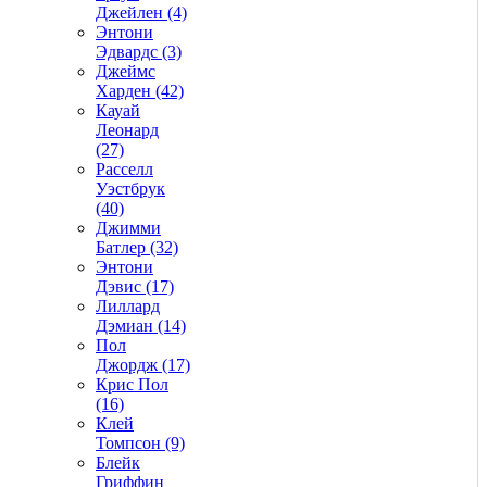
Джейлен (4)
Энтони
Эдвардс (3)
Джеймс
Харден (42)
Кауай
Леонард
(27)
Расселл
Уэстбрук
(40)
Джимми
Батлер (32)
Энтони
Дэвис (17)
Лиллард
Дэмиан (14)
Пол
Джордж (17)
Крис Пол
(16)
Клей
Томпсон (9)
Блейк
Гриффин