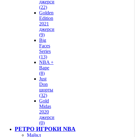
джерси
(22)
Golden
Edition
2021
джерси
(9)
Big
Faces
Series
(13)
NBA +
Bape
(8)
Just
Don
шорты
(32)
Gold
Midas
2020
джерси
(0)
РЕТРО ИГРОКИ NBA
Майкл