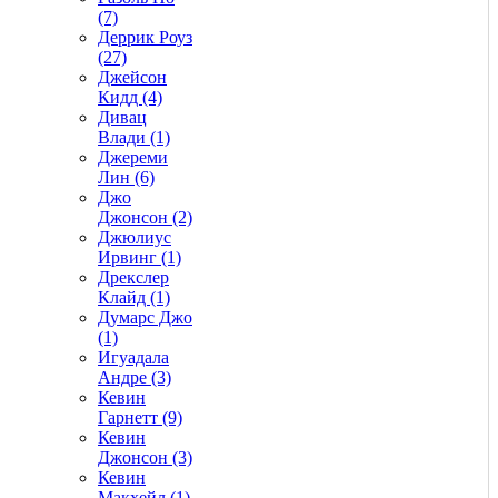
(7)
Деррик Роуз
(27)
Джейсон
Кидд (4)
Дивац
Влади (1)
Джереми
Лин (6)
Джо
Джонсон (2)
Джюлиус
Ирвинг (1)
Дрекслер
Клайд (1)
Думарс Джо
(1)
Игуадала
Андре (3)
Кевин
Гарнетт (9)
Кевин
Джонсон (3)
Кевин
Макхейл (1)