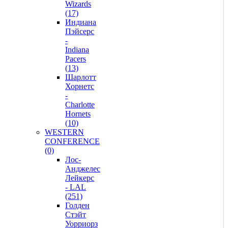
Wizards
(17)
Индиана
Пэйсерс
-
Indiana
Pacers
(13)
Шарлотт
Хорнетс
-
Charlotte
Hornets
(10)
WESTERN
CONFERENCE
(0)
Лос-
Анджелес
Лейкерс
- LAL
(251)
Голден
Стэйт
Уорриорз