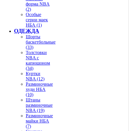
форма NBA
(2)
Особые
серии маек
НБА (1)
ОДЕЖДА
Шорты
баскетбольные
(33)
Толстовки
NBA с
капюшоном
(34)
Куртки
NBA (12)
Разминочные
худи НБА
(10)
Штаны
разминочные
NBA (19)
Разминочные
майки НБА
(7)