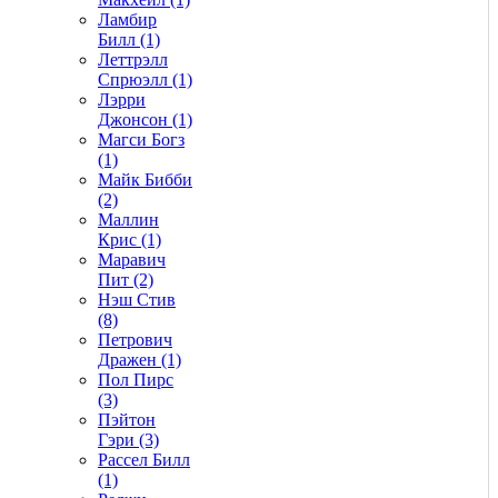
Ламбир
Билл (1)
Леттрэлл
Спрюэлл (1)
Лэрри
Джонсон (1)
Магси Богз
(1)
Майк Бибби
(2)
Маллин
Крис (1)
Маравич
Пит (2)
Нэш Стив
(8)
Петрович
Дражен (1)
Пол Пирс
(3)
Пэйтон
Гэри (3)
Рассел Билл
(1)