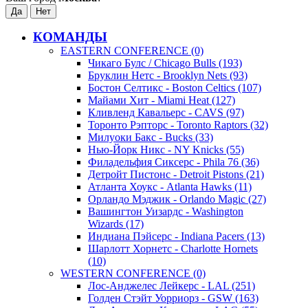
КОМАНДЫ
EASTERN CONFERENCE (0)
Чикаго Булс / Chicago Bulls (193)
Бруклин Нетс - Brooklyn Nets (93)
Бостон Селтикс - Boston Celtics (107)
Майами Хит - Miami Heat (127)
Кливленд Кавальерс - CAVS (97)
Торонто Рэпторс - Toronto Raptors (32)
Милуоки Бакс - Bucks (33)
Нью-Йорк Никс - NY Knicks (55)
Филадельфия Сиксерс - Phila 76 (36)
Детройт Пистонс - Detroit Pistons (21)
Атланта Хоукс - Atlanta Hawks (11)
Орландо Мэджик - Orlando Magic (27)
Вашингтон Уизардс - Washington
Wizards (17)
Индиана Пэйсерс - Indiana Pacers (13)
Шарлотт Хорнетс - Charlotte Hornets
(10)
WESTERN CONFERENCE (0)
Лос-Анджелес Лейкерс - LAL (251)
Голден Стэйт Уорриорз - GSW (163)