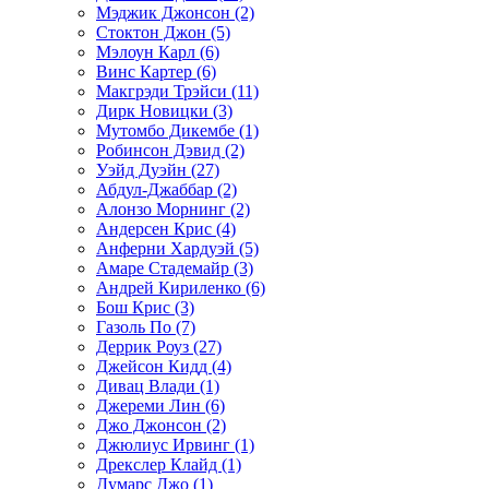
Мэджик Джонсон (2)
Стоктон Джон (5)
Мэлоун Карл (6)
Винс Картер (6)
Макгрэди Трэйси (11)
Дирк Новицки (3)
Мутомбо Дикембе (1)
Робинсон Дэвид (2)
Уэйд Дуэйн (27)
Абдул-Джаббар (2)
Алонзо Морнинг (2)
Андерсен Крис (4)
Анферни Xардуэй (5)
Амаре Стадемайр (3)
Андрей Кириленко (6)
Бош Крис (3)
Газоль По (7)
Деррик Роуз (27)
Джейсон Кидд (4)
Дивац Влади (1)
Джереми Лин (6)
Джо Джонсон (2)
Джюлиус Ирвинг (1)
Дрекслер Клайд (1)
Думарс Джо (1)