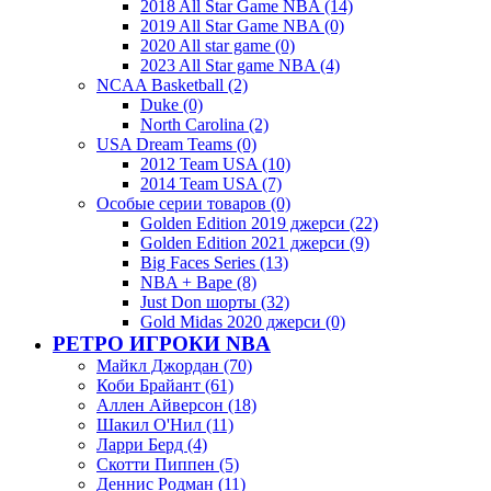
2018 All Star Game NBA (14)
2019 All Star Game NBA (0)
2020 All star game (0)
2023 All Star game NBA (4)
NCAA Basketball (2)
Duke (0)
North Carolina (2)
USA Dream Teams (0)
2012 Team USA (10)
2014 Team USA (7)
Особые серии товаров (0)
Golden Edition 2019 джерси (22)
Golden Edition 2021 джерси (9)
Big Faces Series (13)
NBA + Bape (8)
Just Don шорты (32)
Gold Midas 2020 джерси (0)
РЕТРО ИГРОКИ NBA
Майкл Джордан (70)
Коби Брайант (61)
Аллен Айверсон (18)
Шакил О'Нил (11)
Ларри Берд (4)
Скотти Пиппен (5)
Деннис Родман (11)