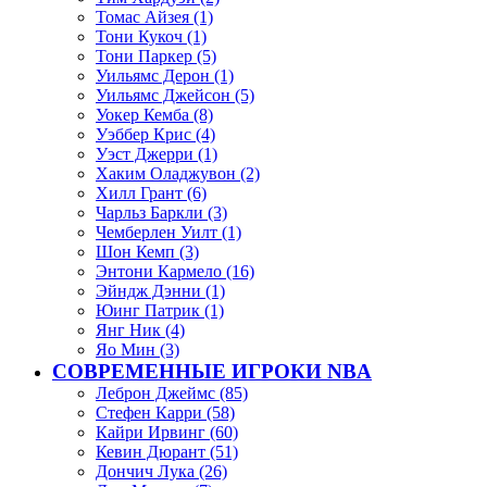
Томас Айзея (1)
Тони Кукоч (1)
Тони Паркер (5)
Уильямс Дерон (1)
Уильямс Джейсон (5)
Уокер Кемба (8)
Уэббер Крис (4)
Уэст Джерри (1)
Хаким Оладжувон (2)
Хилл Грант (6)
Чарльз Баркли (3)
Чемберлен Уилт (1)
Шон Кемп (3)
Энтони Кармело (16)
Эйндж Дэнни (1)
Юинг Патрик (1)
Янг Ник (4)
Яо Мин (3)
СОВРЕМЕННЫЕ ИГРОКИ NBA
Леброн Джеймс (85)
Стефен Карри (58)
Кайри Ирвинг (60)
Кевин Дюрант (51)
Дончич Лука (26)