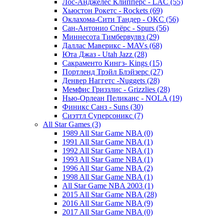
Лос-Анджелес Клипперс - LAC (55)
Хьюстон Рокетс - Rockets (69)
Оклахома-Сити Тандер - OKC (56)
Сан-Антонио Спёрс - Spurs (56)
Миннесота Тимбервулвз (29)
Даллас Маверикс - MAVs (68)
Юта Джаз - Utah Jazz (28)
Сакраменто Кингз- Kings (15)
Портленд Трэйл Блэйзерс (27)
Денвер Наггетс -Nuggets (28)
Мемфис Гриззлис - Grizzlies (28)
Нью-Орлеан Пеликанс - NOLA (19)
Финикс Санз - Suns (30)
Сиэттл Суперсоникс (7)
All Star Games (3)
1989 All Star Game NBA (0)
1991 All Star Game NBA (1)
1992 All Star Game NBA (1)
1993 All Star Game NBA (1)
1996 All Star Game NBA (2)
1998 All Star Game NBA (1)
All Star Game NBA 2003 (1)
2015 All Star Game NBA (28)
2016 All Star Game NBA (9)
2017 All Star Game NBA (0)