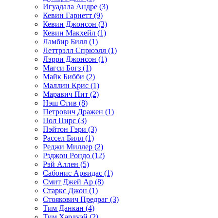
Игуадала Андре (3)
Кевин Гарнетт (9)
Кевин Джонсон (3)
Кевин Макхейл (1)
Ламбир Билл (1)
Леттрэлл Спрюэлл (1)
Лэрри Джонсон (1)
Магси Богз (1)
Майк Бибби (2)
Маллин Крис (1)
Маравич Пит (2)
Нэш Стив (8)
Петрович Дражен (1)
Пол Пирс (3)
Пэйтон Гэри (3)
Рассел Билл (1)
Реджи Миллер (2)
Рэджон Рондо (12)
Рэй Аллен (5)
Сабонис Арвидас (1)
Смит Джей Ар (8)
Старкс Джон (1)
Стоякович Предраг (3)
Тим Данкан (4)
Тим Хардуэй (2)