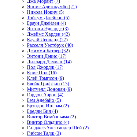
Джа Морант (7)
Яннис Адетокумбо (21)
Никола Йокич (5)
Тэйтум Джейсон (5)
Браун Джейлен (4)
Энтони Эдвардс (3)
Джеймс Харден (42)
Кауай Леонард (27)
Расселл Уэстбрук (40)
Джимми Батлер (32)
Энтони Дэвис (17)
Лиллард Дэмиан (14)
Пол Джордж (17)
Крис Пол (16)
Клей Томпсон (9)
Блейк Гриффин (13)
Митчелл Донован (9)
Гордон Аарон (4)
Бэм Адебайо (5)
Брэндон Инграм (2)
Бредли Бил (4)
Виктор Вембаньяма (2)
Виктор Оладипо (4)
Гилджес-Александер Шей (2)
Гибсон Тадж (3)