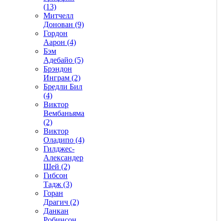
(13)
Митчелл
Донован (9)
Гордон
Аарон (4)
Бэм
Адебайо (5)
Брэндон
Инграм (2)
Бредли Бил
(4)
Виктор
Вембаньяма
(2)
Виктор
Оладипо (4)
Гилджес-
Александер
Шей (2)
Гибсон
Тадж (3)
Горан
Драгич (2)
Данкан
Робинсон