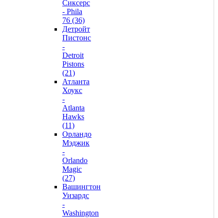
Сиксерс
- Phila
76 (36)
Детройт
Пистонс
-
Detroit
Pistons
(21)
Атланта
Хоукс
-
Atlanta
Hawks
(11)
Орландо
Мэджик
-
Orlando
Magic
(27)
Вашингтон
Уизардс
-
Washington