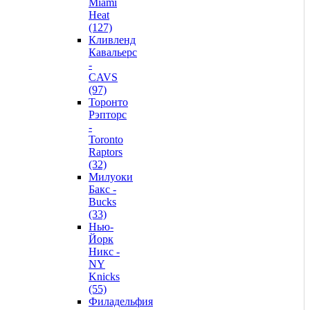
Miami
Heat
(127)
Кливленд
Кавальерс
-
CAVS
(97)
Торонто
Рэпторс
-
Toronto
Raptors
(32)
Милуоки
Бакс -
Bucks
(33)
Нью-
Йорк
Никс -
NY
Knicks
(55)
Филадельфия