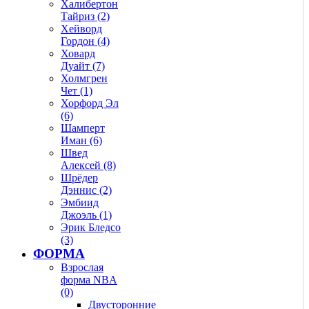
Халибертон
Тайриз (2)
Хейворд
Гордон (4)
Ховард
Дуайт (7)
Холмгрен
Чет (1)
Хорфорд Эл
(6)
Шамперт
Иман (6)
Швед
Алексей (8)
Шрёдер
Дэннис (2)
Эмбиид
Джоэль (1)
Эрик Бледсо
(3)
ФОРМА
Взрослая
форма NBA
(0)
Двусторонние