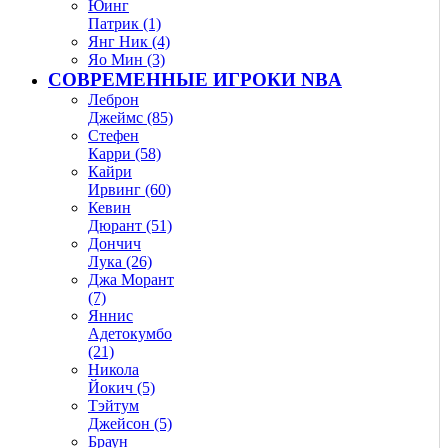
Юинг
Патрик (1)
Янг Ник (4)
Яо Мин (3)
СОВРЕМЕННЫЕ ИГРОКИ NBA
Леброн
Джеймс (85)
Стефен
Карри (58)
Кайри
Ирвинг (60)
Кевин
Дюрант (51)
Дончич
Лука (26)
Джа Морант
(7)
Яннис
Адетокумбо
(21)
Никола
Йокич (5)
Тэйтум
Джейсон (5)
Браун