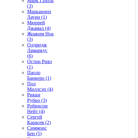
Марк Газоль
(3)
Марканнен
Лаури (1)
Мюррей
Джамал (4)
Жоаким Ноа
(3)
Олдридж
Ламаркус
(6)
Остин Ривз
(1)
Паоло
Банкеро (1)
Пол
Миллсэп (4)
Рикки
Рубио (3)
Робинсон
Нейт (4)
Сергей
Карасев (2)
Симмонс
Бен (5)