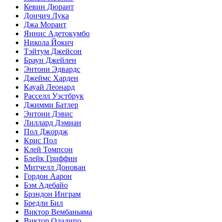
Кевин Дюрант
Дончич Лука
Джа Морант
Яннис Адетокумбо
Никола Йокич
Тэйтум Джейсон
Браун Джейлен
Энтони Эдвардс
Джеймс Харден
Кауай Леонард
Расселл Уэстбрук
Джимми Батлер
Энтони Дэвис
Лиллард Дэмиан
Пол Джордж
Крис Пол
Клей Томпсон
Блейк Гриффин
Митчелл Донован
Гордон Аарон
Бэм Адебайо
Брэндон Инграм
Бредли Бил
Виктор Вембаньяма
Виктор Оладипо