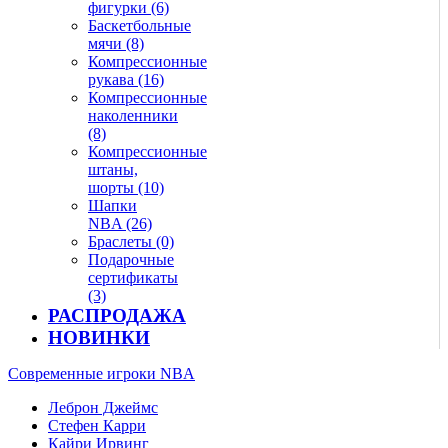
фигурки (6)
Баскетбольные
мячи (8)
Компрессионные
рукава (16)
Компрессионные
наколенники
(8)
Компрессионные
штаны,
шорты (10)
Шапки
NBA (26)
Браслеты (0)
Подарочные
сертификаты
(3)
РАСПРОДАЖА
НОВИНКИ
Современные игроки NBA
Леброн Джеймс
Стефен Карри
Кайри Ирвинг