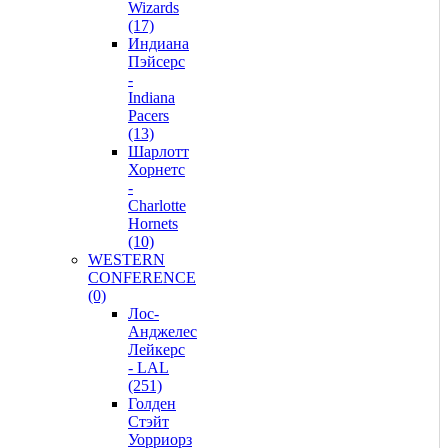
Wizards
(17)
Индиана
Пэйсерс
-
Indiana
Pacers
(13)
Шарлотт
Хорнетс
-
Charlotte
Hornets
(10)
WESTERN
CONFERENCE
(0)
Лос-
Анджелес
Лейкерс
- LAL
(251)
Голден
Стэйт
Уорриорз