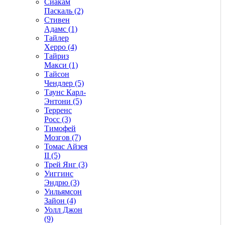
Сиакам
Паскаль (2)
Стивен
Адамс (1)
Тайлер
Херро (4)
Тайриз
Макси (1)
Тайсон
Чендлер (5)
Таунс Карл-
Энтони (5)
Терренс
Росс (3)
Тимофей
Мозгов (7)
Томас Айзея
II (5)
Трей Янг (3)
Уиггинс
Эндрю (3)
Уильямсон
Зайон (4)
Уолл Джон
(9)