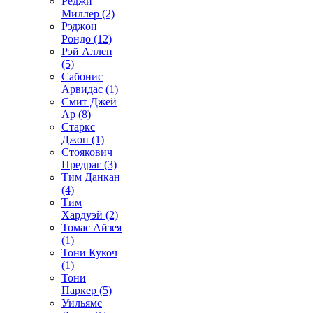
Реджи
Миллер (2)
Рэджон
Рондо (12)
Рэй Аллен
(5)
Сабонис
Арвидас (1)
Смит Джей
Ар (8)
Старкс
Джон (1)
Стоякович
Предраг (3)
Тим Данкан
(4)
Тим
Хардуэй (2)
Томас Айзея
(1)
Тони Кукоч
(1)
Тони
Паркер (5)
Уильямс