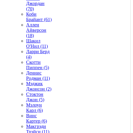
Джордан
(70)
Коби
Брайант (61)
Аллен
Айверсон
(18)
Шакил
О'Нил (11)
Ларри Берд
(4)
Скотти
Пиппен (5)
Деннис
Родман (11)
Мэджик
Джонсон (2)
Стоктон
Джон (5)
Мэлоун
Карл (6)
Винс
Картер (6)
Макгрэди
Трэйси (11)