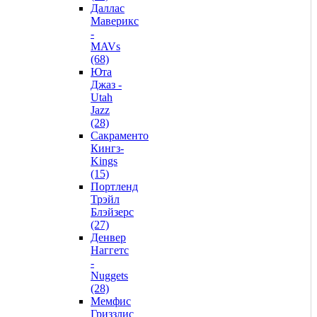
Даллас
Маверикс
-
MAVs
(68)
Юта
Джаз -
Utah
Jazz
(28)
Сакраменто
Кингз-
Kings
(15)
Портленд
Трэйл
Блэйзерс
(27)
Денвер
Наггетс
-
Nuggets
(28)
Мемфис
Гриззлис