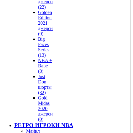
джерси
(22)
Golden
Edition
2021
джерси
(9)
Big
Faces
Series
(13)
NBA +
Bape
(8)
Just
Don
шорты
(32)
Gold
Midas
2020
джерси
(0)
РЕТРО ИГРОКИ NBA
Майкл