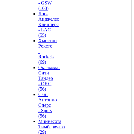
- GSW
(163)
Лос-
Анджелес
Клипперс
- LAC
(55)
Хьюстон
Рокетс
-
Rockets
(69)
Оклахома-
Сити
Тандер
- OKC
(56)
Сан-
Антонио
Спёрс
- Spurs
(56)
Миннесота
Тимбервулвз
(29)