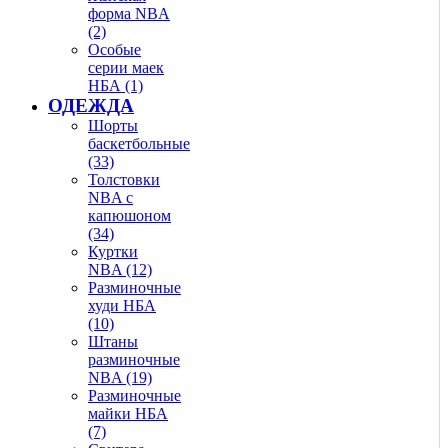
форма NBA
(2)
Особые
серии маек
НБА (1)
ОДЕЖДА
Шорты
баскетбольные
(33)
Толстовки
NBA с
капюшоном
(34)
Куртки
NBA (12)
Разминочные
худи НБА
(10)
Штаны
разминочные
NBA (19)
Разминочные
майки НБА
(7)