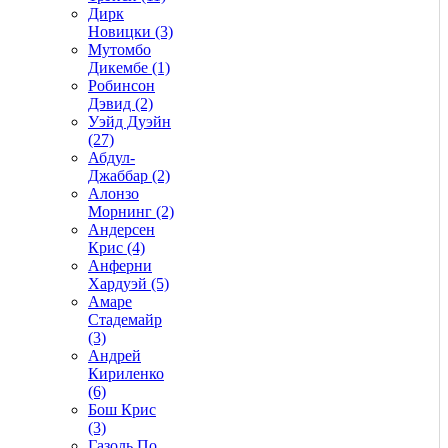
Дирк
Новицки (3)
Мутомбо
Дикембе (1)
Робинсон
Дэвид (2)
Уэйд Дуэйн
(27)
Абдул-
Джаббар (2)
Алонзо
Морнинг (2)
Андерсен
Крис (4)
Анферни
Xардуэй (5)
Амаре
Стадемайр
(3)
Андрей
Кириленко
(6)
Бош Крис
(3)
Газоль По