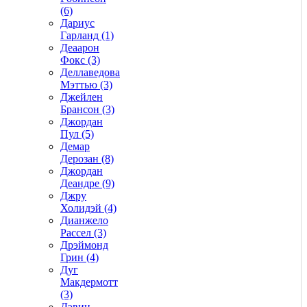
(6)
Дариус
Гарланд (1)
Деаарон
Фокс (3)
Деллаведова
Мэттью (3)
Джейлен
Брансон (3)
Джордан
Пул (5)
Демар
Дерозан (8)
Джордан
Деандре (9)
Джру
Холидэй (4)
Дианжело
Рассел (3)
Дрэймонд
Грин (4)
Дуг
Макдермотт
(3)
Дэвин