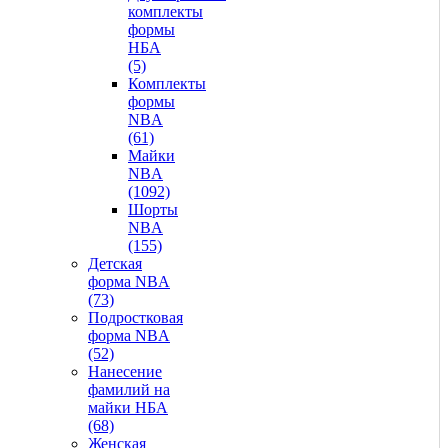
комплекты
формы
НБА
(5)
Комплекты
формы
NBA
(61)
Майки
NBA
(1092)
Шорты
NBA
(155)
Детская
форма NBA
(73)
Подростковая
форма NBA
(52)
Нанесение
фамилий на
майки НБА
(68)
Женская