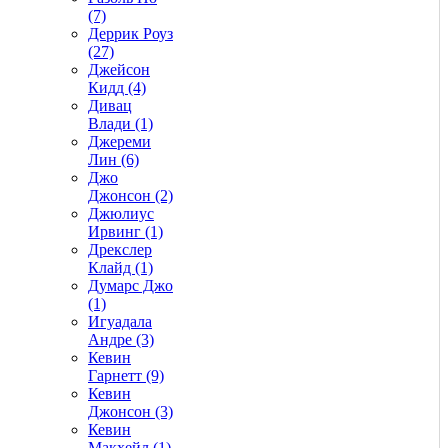
(7)
Деррик Роуз
(27)
Джейсон
Кидд (4)
Дивац
Влади (1)
Джереми
Лин (6)
Джо
Джонсон (2)
Джюлиус
Ирвинг (1)
Дрекслер
Клайд (1)
Думарс Джо
(1)
Игуадала
Андре (3)
Кевин
Гарнетт (9)
Кевин
Джонсон (3)
Кевин
Макхейл (1)