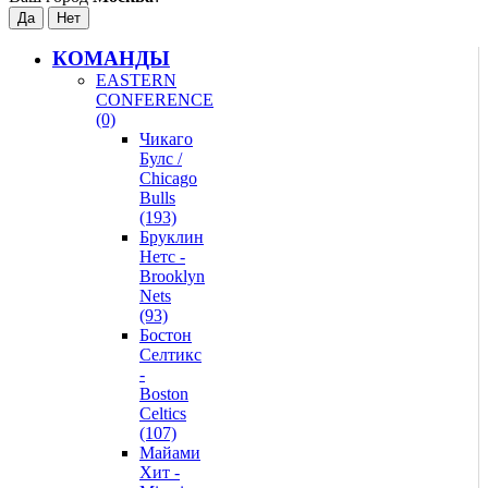
КОМАНДЫ
EASTERN
CONFERENCE
(0)
Чикаго
Булс /
Chicago
Bulls
(193)
Бруклин
Нетс -
Brooklyn
Nets
(93)
Бостон
Селтикс
-
Boston
Celtics
(107)
Майами
Хит -