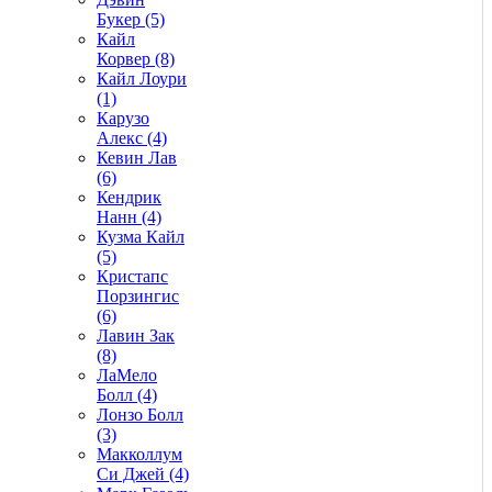
Букер (5)
Кайл
Корвер (8)
Кайл Лоури
(1)
Карузо
Алекс (4)
Кевин Лав
(6)
Кендрик
Нанн (4)
Кузма Кайл
(5)
Кристапс
Порзингис
(6)
Лавин Зак
(8)
ЛаМело
Болл (4)
Лонзо Болл
(3)
Макколлум
Си Джей (4)