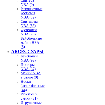
Свитера
NBA (0)
Разминочные
костюмы
NBA (32)
Свитшоты
NBA (68)
Футболки
NBA (70)
Бейсбольные
майки НБА
(5)
АКСЕССУАРЫ
Бейсболки
NBA (93)
Постеры
NBA (37)
Майки NBA
в рамке (0)
Носки
баскетбольные
(44)
Рюкзаки и
сумки (31)
Игрушечные