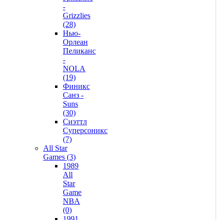
-
Grizzlies
(28)
Нью-
Орлеан
Пеликанс
-
NOLA
(19)
Финикс
Санз -
Suns
(30)
Сиэттл
Суперсоникс
(7)
All Star
Games (3)
1989
All
Star
Game
NBA
(0)
1991