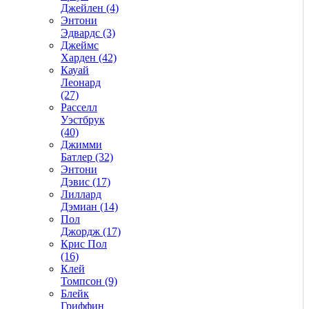
Джейлен (4)
Энтони
Эдвардс (3)
Джеймс
Харден (42)
Кауай
Леонард
(27)
Расселл
Уэстбрук
(40)
Джимми
Батлер (32)
Энтони
Дэвис (17)
Лиллард
Дэмиан (14)
Пол
Джордж (17)
Крис Пол
(16)
Клей
Томпсон (9)
Блейк
Гриффин