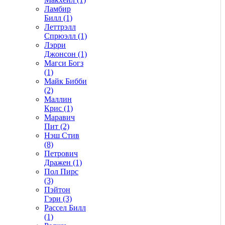
Ламбир
Билл (1)
Леттрэлл
Спрюэлл (1)
Лэрри
Джонсон (1)
Магси Богз
(1)
Майк Бибби
(2)
Маллин
Крис (1)
Маравич
Пит (2)
Нэш Стив
(8)
Петрович
Дражен (1)
Пол Пирс
(3)
Пэйтон
Гэри (3)
Рассел Билл
(1)