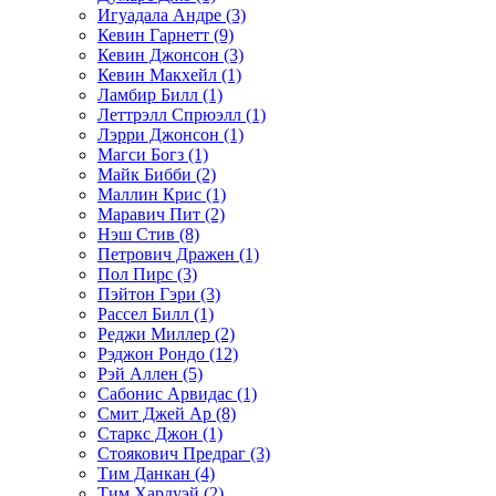
Игуадала Андре (3)
Кевин Гарнетт (9)
Кевин Джонсон (3)
Кевин Макхейл (1)
Ламбир Билл (1)
Леттрэлл Спрюэлл (1)
Лэрри Джонсон (1)
Магси Богз (1)
Майк Бибби (2)
Маллин Крис (1)
Маравич Пит (2)
Нэш Стив (8)
Петрович Дражен (1)
Пол Пирс (3)
Пэйтон Гэри (3)
Рассел Билл (1)
Реджи Миллер (2)
Рэджон Рондо (12)
Рэй Аллен (5)
Сабонис Арвидас (1)
Смит Джей Ар (8)
Старкс Джон (1)
Стоякович Предраг (3)
Тим Данкан (4)
Тим Хардуэй (2)