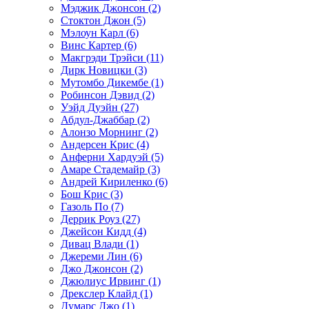
Мэджик Джонсон (2)
Стоктон Джон (5)
Мэлоун Карл (6)
Винс Картер (6)
Макгрэди Трэйси (11)
Дирк Новицки (3)
Мутомбо Дикембе (1)
Робинсон Дэвид (2)
Уэйд Дуэйн (27)
Абдул-Джаббар (2)
Алонзо Морнинг (2)
Андерсен Крис (4)
Анферни Xардуэй (5)
Амаре Стадемайр (3)
Андрей Кириленко (6)
Бош Крис (3)
Газоль По (7)
Деррик Роуз (27)
Джейсон Кидд (4)
Дивац Влади (1)
Джереми Лин (6)
Джо Джонсон (2)
Джюлиус Ирвинг (1)
Дрекслер Клайд (1)
Думарс Джо (1)