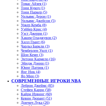
Томас Айзея (1)
Тони Кукоч (1)
Тони Паркер (5)
Уильямс Дерон (1)
Уильямс Джейсон (5)
Уокер Кемба (8)
Уэббер Крис (4)
Уэст Джерри (1)
Хаким Оладжувон (2)
Хилл Грант (6)
Чарльз Баркли (3)
Чемберлен Уилт (1)
Шон Кемп (3)
Энтони Кармело (16)
Эйндж Дэнни (1)
Юинг Патрик (1)
Янг Ник (4)
Яо Мин (3)
СОВРЕМЕННЫЕ ИГРОКИ NBA
Леброн Джеймс (85)
Стефен Карри (58)
Кайри Ирвинг (60)
Кевин Дюрант (51)
Дончич Лука (26)