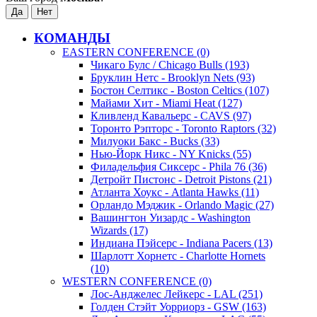
КОМАНДЫ
EASTERN CONFERENCE (0)
Чикаго Булс / Chicago Bulls (193)
Бруклин Нетс - Brooklyn Nets (93)
Бостон Селтикс - Boston Celtics (107)
Майами Хит - Miami Heat (127)
Кливленд Кавальерс - CAVS (97)
Торонто Рэпторс - Toronto Raptors (32)
Милуоки Бакс - Bucks (33)
Нью-Йорк Никс - NY Knicks (55)
Филадельфия Сиксерс - Phila 76 (36)
Детройт Пистонс - Detroit Pistons (21)
Атланта Хоукс - Atlanta Hawks (11)
Орландо Мэджик - Orlando Magic (27)
Вашингтон Уизардс - Washington
Wizards (17)
Индиана Пэйсерс - Indiana Pacers (13)
Шарлотт Хорнетс - Charlotte Hornets
(10)
WESTERN CONFERENCE (0)
Лос-Анджелес Лейкерс - LAL (251)
Голден Стэйт Уорриорз - GSW (163)