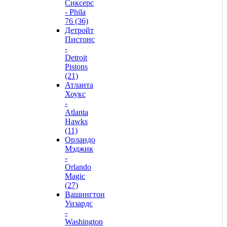
Сиксерс
- Phila
76 (36)
Детройт
Пистонс
-
Detroit
Pistons
(21)
Атланта
Хоукс
-
Atlanta
Hawks
(11)
Орландо
Мэджик
-
Orlando
Magic
(27)
Вашингтон
Уизардс
-
Washington