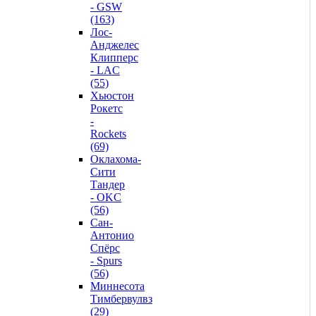
- GSW
(163)
Лос-
Анджелес
Клипперс
- LAC
(55)
Хьюстон
Рокетс
-
Rockets
(69)
Оклахома-
Сити
Тандер
- OKC
(56)
Сан-
Антонио
Спёрс
- Spurs
(56)
Миннесота
Тимбервулвз
(29)