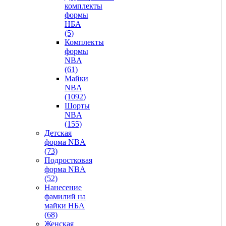
комплекты
формы
НБА
(5)
Комплекты
формы
NBA
(61)
Майки
NBA
(1092)
Шорты
NBA
(155)
Детская
форма NBA
(73)
Подростковая
форма NBA
(52)
Нанесение
фамилий на
майки НБА
(68)
Женская