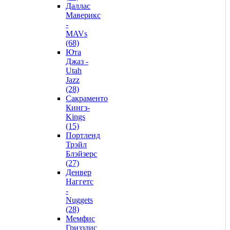
Даллас
Маверикс
-
MAVs
(68)
Юта
Джаз -
Utah
Jazz
(28)
Сакраменто
Кингз-
Kings
(15)
Портленд
Трэйл
Блэйзерс
(27)
Денвер
Наггетс
-
Nuggets
(28)
Мемфис
Гриззлис