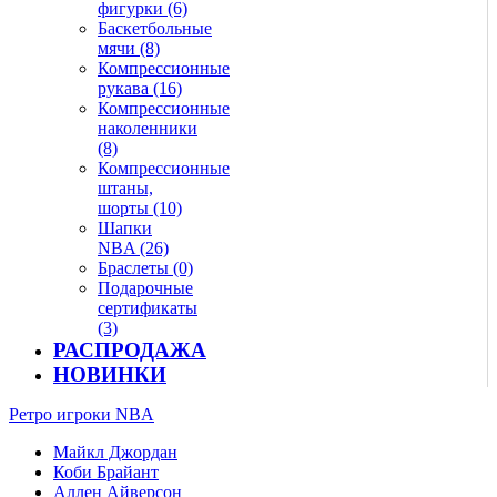
фигурки (6)
Баскетбольные
мячи (8)
Компрессионные
рукава (16)
Компрессионные
наколенники
(8)
Компрессионные
штаны,
шорты (10)
Шапки
NBA (26)
Браслеты (0)
Подарочные
сертификаты
(3)
РАСПРОДАЖА
НОВИНКИ
Ретро игроки NBA
Майкл Джордан
Коби Брайант
Аллен Айверсон