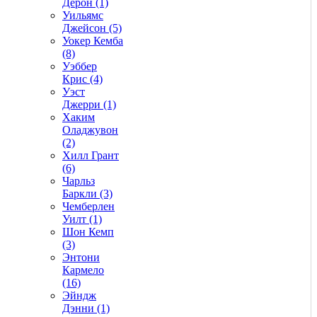
Дерон (1)
Уильямс
Джейсон (5)
Уокер Кемба
(8)
Уэббер
Крис (4)
Уэст
Джерри (1)
Хаким
Оладжувон
(2)
Хилл Грант
(6)
Чарльз
Баркли (3)
Чемберлен
Уилт (1)
Шон Кемп
(3)
Энтони
Кармело
(16)
Эйндж
Дэнни (1)