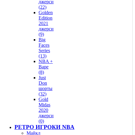
джерси
(22)
Golden
Edition
2021
джерси
(9)
Big
Faces
Series
(13)
NBA +
Bape
(8)
Just
Don
шорты
(32)
Gold
Midas
2020
джерси
(0)
РЕТРО ИГРОКИ NBA
Майкл