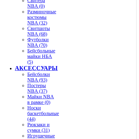
Свитера
NBA (0)
Разминочные
костюмы
NBA (32)
Свитшоты
NBA (68)
Футболки
NBA (70)
Бейсбольные
майки НБА
(5)
АКСЕССУАРЫ
Бейсболки
NBA (93)
Постеры
NBA (37)
Майки NBA
в рамке (0)
Носки
баскетбольные
(44)
Рюкзаки и
сумки (31)
Игрушечные