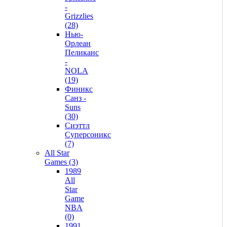
-
Grizzlies
(28)
Нью-
Орлеан
Пеликанс
-
NOLA
(19)
Финикс
Санз -
Suns
(30)
Сиэттл
Суперсоникс
(7)
All Star
Games (3)
1989
All
Star
Game
NBA
(0)
1991