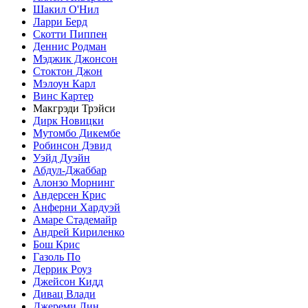
Шакил О'Нил
Ларри Берд
Скотти Пиппен
Деннис Родман
Мэджик Джонсон
Стоктон Джон
Мэлоун Карл
Винс Картер
Макгрэди Трэйси
Дирк Новицки
Мутомбо Дикембе
Робинсон Дэвид
Уэйд Дуэйн
Абдул-Джаббар
Алонзо Морнинг
Андерсен Крис
Анферни Xардуэй
Амаре Стадемайр
Андрей Кириленко
Бош Крис
Газоль По
Деррик Роуз
Джейсон Кидд
Дивац Влади
Джереми Лин