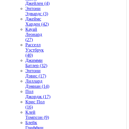
Джейлен (4)
Энтони
Эдвардс (3)
Джеймс
Харден (42)
Кауай
Леонард
(27)
Расселл
Уэстбрук
(40)
Джимми
Батлер (32)
Энтони
Дэвис (17)
Лиллард
Дэмиан (14)
Пол
Джордж (17)
Крис Пол
(16)
Клей
Томпсон (9)
Блейк
Гриффин