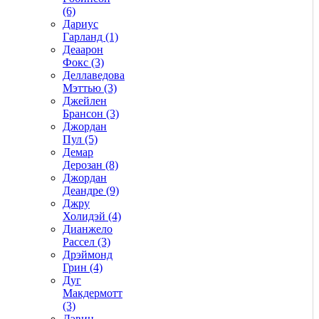
(6)
Дариус
Гарланд (1)
Деаарон
Фокс (3)
Деллаведова
Мэттью (3)
Джейлен
Брансон (3)
Джордан
Пул (5)
Демар
Дерозан (8)
Джордан
Деандре (9)
Джру
Холидэй (4)
Дианжело
Рассел (3)
Дрэймонд
Грин (4)
Дуг
Макдермотт
(3)
Дэвин