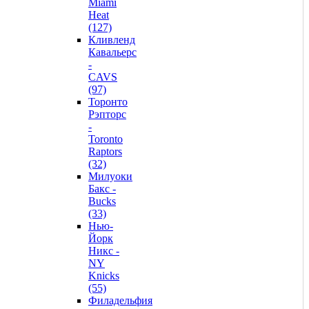
Miami
Heat
(127)
Кливленд
Кавальерс
-
CAVS
(97)
Торонто
Рэпторс
-
Toronto
Raptors
(32)
Милуоки
Бакс -
Bucks
(33)
Нью-
Йорк
Никс -
NY
Knicks
(55)
Филадельфия