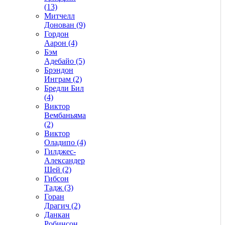
(13)
Митчелл
Донован (9)
Гордон
Аарон (4)
Бэм
Адебайо (5)
Брэндон
Инграм (2)
Бредли Бил
(4)
Виктор
Вембаньяма
(2)
Виктор
Оладипо (4)
Гилджес-
Александер
Шей (2)
Гибсон
Тадж (3)
Горан
Драгич (2)
Данкан
Робинсон