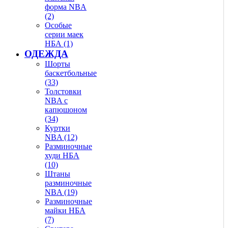
форма NBA
(2)
Особые
серии маек
НБА (1)
ОДЕЖДА
Шорты
баскетбольные
(33)
Толстовки
NBA с
капюшоном
(34)
Куртки
NBA (12)
Разминочные
худи НБА
(10)
Штаны
разминочные
NBA (19)
Разминочные
майки НБА
(7)