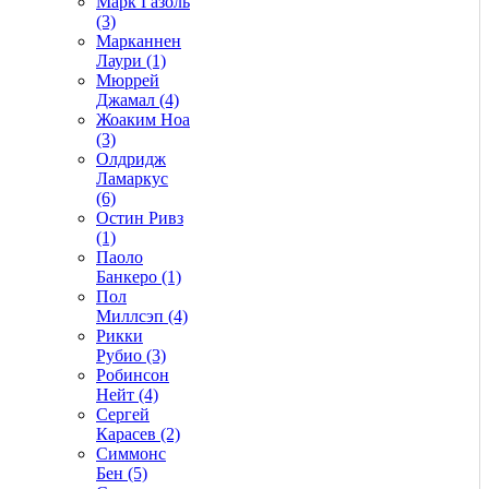
Марк Газоль
(3)
Марканнен
Лаури (1)
Мюррей
Джамал (4)
Жоаким Ноа
(3)
Олдридж
Ламаркус
(6)
Остин Ривз
(1)
Паоло
Банкеро (1)
Пол
Миллсэп (4)
Рикки
Рубио (3)
Робинсон
Нейт (4)
Сергей
Карасев (2)
Симмонс
Бен (5)