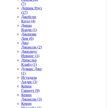
(7)
Деррик Роуз
(27)
Джейсон
Кидд (4)
Дивац
Влади (1)
Джереми
Лин (6)
Джо
Джонсон (2)
Джюлиус
Ирвинг (1)
Дрекслер
Клайд (1)
Думарс Джо
(1)
Игуадала
Андре (3)
Кевин
Гарнетт (9)
Кевин
Джонсон (3)
Кевин
Макхейл (1)