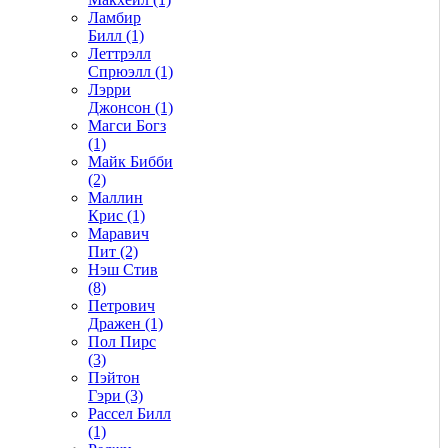
Ламбир
Билл (1)
Леттрэлл
Спрюэлл (1)
Лэрри
Джонсон (1)
Магси Богз
(1)
Майк Бибби
(2)
Маллин
Крис (1)
Маравич
Пит (2)
Нэш Стив
(8)
Петрович
Дражен (1)
Пол Пирс
(3)
Пэйтон
Гэри (3)
Рассел Билл
(1)