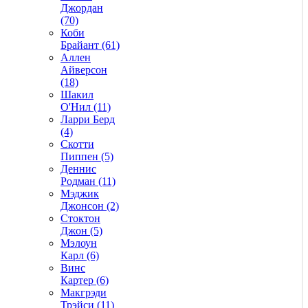
Джордан
(70)
Коби
Брайант (61)
Аллен
Айверсон
(18)
Шакил
О'Нил (11)
Ларри Берд
(4)
Скотти
Пиппен (5)
Деннис
Родман (11)
Мэджик
Джонсон (2)
Стоктон
Джон (5)
Мэлоун
Карл (6)
Винс
Картер (6)
Макгрэди
Трэйси (11)