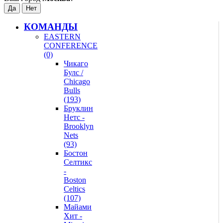
КОМАНДЫ
EASTERN
CONFERENCE
(0)
Чикаго
Булс /
Chicago
Bulls
(193)
Бруклин
Нетс -
Brooklyn
Nets
(93)
Бостон
Селтикс
-
Boston
Celtics
(107)
Майами
Хит -