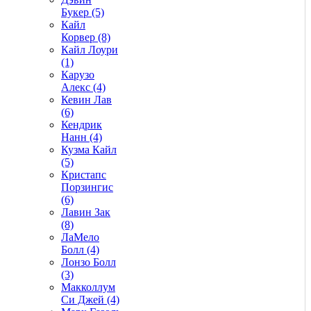
Букер (5)
Кайл
Корвер (8)
Кайл Лоури
(1)
Карузо
Алекс (4)
Кевин Лав
(6)
Кендрик
Нанн (4)
Кузма Кайл
(5)
Кристапс
Порзингис
(6)
Лавин Зак
(8)
ЛаМело
Болл (4)
Лонзо Болл
(3)
Макколлум
Си Джей (4)