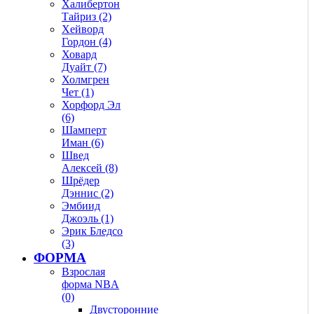
Халибертон
Тайриз (2)
Хейворд
Гордон (4)
Ховард
Дуайт (7)
Холмгрен
Чет (1)
Хорфорд Эл
(6)
Шамперт
Иман (6)
Швед
Алексей (8)
Шрёдер
Дэннис (2)
Эмбиид
Джоэль (1)
Эрик Бледсо
(3)
ФОРМА
Взрослая
форма NBA
(0)
Двусторонние