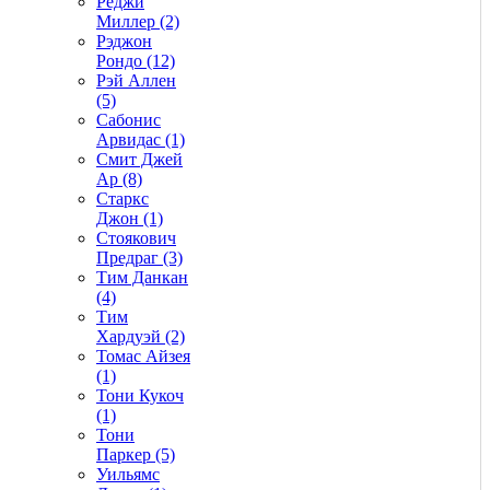
Реджи
Миллер (2)
Рэджон
Рондо (12)
Рэй Аллен
(5)
Сабонис
Арвидас (1)
Смит Джей
Ар (8)
Старкс
Джон (1)
Стоякович
Предраг (3)
Тим Данкан
(4)
Тим
Хардуэй (2)
Томас Айзея
(1)
Тони Кукоч
(1)
Тони
Паркер (5)
Уильямс