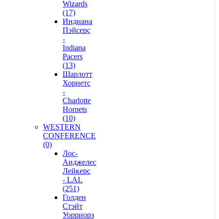
Wizards
(17)
Индиана
Пэйсерс
-
Indiana
Pacers
(13)
Шарлотт
Хорнетс
-
Charlotte
Hornets
(10)
WESTERN
CONFERENCE
(0)
Лос-
Анджелес
Лейкерс
- LAL
(251)
Голден
Стэйт
Уорриорз