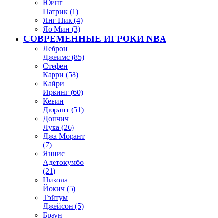
Юинг
Патрик (1)
Янг Ник (4)
Яо Мин (3)
СОВРЕМЕННЫЕ ИГРОКИ NBA
Леброн
Джеймс (85)
Стефен
Карри (58)
Кайри
Ирвинг (60)
Кевин
Дюрант (51)
Дончич
Лука (26)
Джа Морант
(7)
Яннис
Адетокумбо
(21)
Никола
Йокич (5)
Тэйтум
Джейсон (5)
Браун