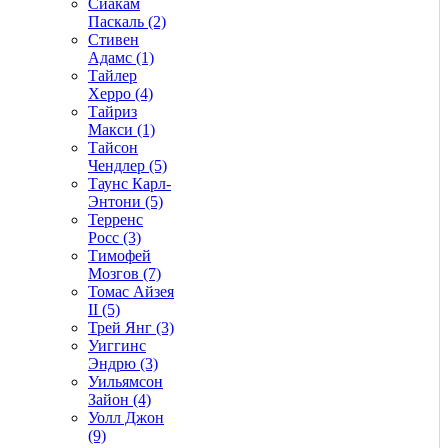
Сиакам
Паскаль (2)
Стивен
Адамс (1)
Тайлер
Херро (4)
Тайриз
Макси (1)
Тайсон
Чендлер (5)
Таунс Карл-
Энтони (5)
Терренс
Росс (3)
Тимофей
Мозгов (7)
Томас Айзея
II (5)
Трей Янг (3)
Уиггинс
Эндрю (3)
Уильямсон
Зайон (4)
Уолл Джон
(9)