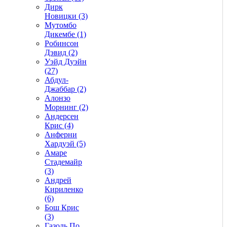
Дирк
Новицки (3)
Мутомбо
Дикембе (1)
Робинсон
Дэвид (2)
Уэйд Дуэйн
(27)
Абдул-
Джаббар (2)
Алонзо
Морнинг (2)
Андерсен
Крис (4)
Анферни
Xардуэй (5)
Амаре
Стадемайр
(3)
Андрей
Кириленко
(6)
Бош Крис
(3)
Газоль По