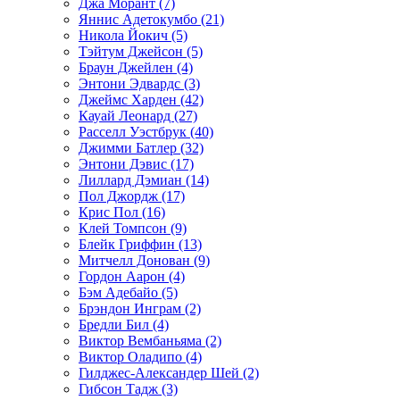
Джа Морант (7)
Яннис Адетокумбо (21)
Никола Йокич (5)
Тэйтум Джейсон (5)
Браун Джейлен (4)
Энтони Эдвардс (3)
Джеймс Харден (42)
Кауай Леонард (27)
Расселл Уэстбрук (40)
Джимми Батлер (32)
Энтони Дэвис (17)
Лиллард Дэмиан (14)
Пол Джордж (17)
Крис Пол (16)
Клей Томпсон (9)
Блейк Гриффин (13)
Митчелл Донован (9)
Гордон Аарон (4)
Бэм Адебайо (5)
Брэндон Инграм (2)
Бредли Бил (4)
Виктор Вембаньяма (2)
Виктор Оладипо (4)
Гилджес-Александер Шей (2)
Гибсон Тадж (3)