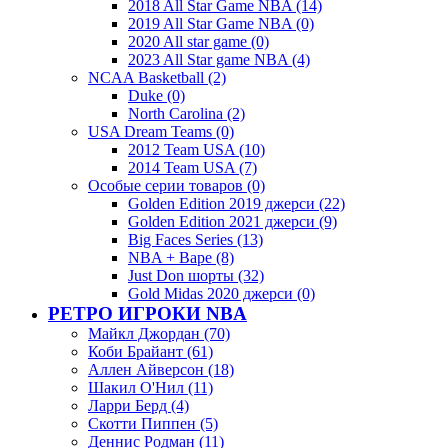
2018 All Star Game NBA (14)
2019 All Star Game NBA (0)
2020 All star game (0)
2023 All Star game NBA (4)
NCAA Basketball (2)
Duke (0)
North Carolina (2)
USA Dream Teams (0)
2012 Team USA (10)
2014 Team USA (7)
Особые серии товаров (0)
Golden Edition 2019 джерси (22)
Golden Edition 2021 джерси (9)
Big Faces Series (13)
NBA + Bape (8)
Just Don шорты (32)
Gold Midas 2020 джерси (0)
РЕТРО ИГРОКИ NBA
Майкл Джордан (70)
Коби Брайант (61)
Аллен Айверсон (18)
Шакил О'Нил (11)
Ларри Берд (4)
Скотти Пиппен (5)
Деннис Родман (11)