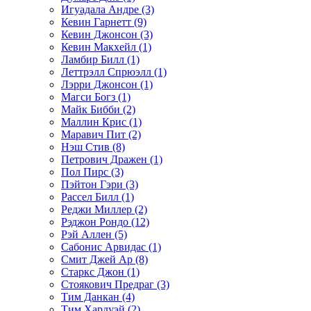
Игуадала Андре (3)
Кевин Гарнетт (9)
Кевин Джонсон (3)
Кевин Макхейл (1)
Ламбир Билл (1)
Леттрэлл Спрюэлл (1)
Лэрри Джонсон (1)
Магси Богз (1)
Майк Бибби (2)
Маллин Крис (1)
Маравич Пит (2)
Нэш Стив (8)
Петрович Дражен (1)
Пол Пирс (3)
Пэйтон Гэри (3)
Рассел Билл (1)
Реджи Миллер (2)
Рэджон Рондо (12)
Рэй Аллен (5)
Сабонис Арвидас (1)
Смит Джей Ар (8)
Старкс Джон (1)
Стоякович Предраг (3)
Тим Данкан (4)
Тим Хардуэй (2)