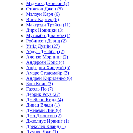
Мэджик Джонсон (2)
Стоктон Джон (5)
Мэлоун Карл (6)
Винс Картер (6)
Макгрэди Трэйси (11)
Дирк Новицки (3)
Мутомбо Дикембе (1)
Робинсон Дэвид (2)
Уэйд Дуэйн (27)
Абдул-Джаббар (2)
Алонзо Морнинг (2)
Андерсен Крис (4)
Анферни Xардуэй (5)
Амаре Стадемайр (3)
Андрей Кириленко (6)
Бош Крис (3)
Газоль По (7)
Деррик Роуз (27)
Джейсон Кидд (4)
Дивац Влади (1)
Джереми Лин (6)
Джо Джонсон (2)
Джюлиус Ирвинг (1)
Дрекслер Клайд (1)
Думарс Джо (1)