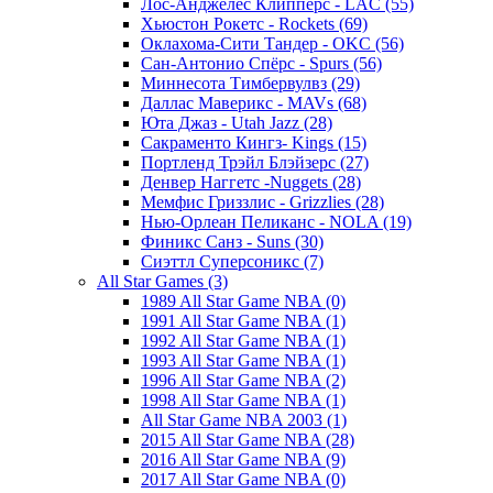
Лос-Анджелес Клипперс - LAC (55)
Хьюстон Рокетс - Rockets (69)
Оклахома-Сити Тандер - OKC (56)
Сан-Антонио Спёрс - Spurs (56)
Миннесота Тимбервулвз (29)
Даллас Маверикс - MAVs (68)
Юта Джаз - Utah Jazz (28)
Сакраменто Кингз- Kings (15)
Портленд Трэйл Блэйзерс (27)
Денвер Наггетс -Nuggets (28)
Мемфис Гриззлис - Grizzlies (28)
Нью-Орлеан Пеликанс - NOLA (19)
Финикс Санз - Suns (30)
Сиэттл Суперсоникс (7)
All Star Games (3)
1989 All Star Game NBA (0)
1991 All Star Game NBA (1)
1992 All Star Game NBA (1)
1993 All Star Game NBA (1)
1996 All Star Game NBA (2)
1998 All Star Game NBA (1)
All Star Game NBA 2003 (1)
2015 All Star Game NBA (28)
2016 All Star Game NBA (9)
2017 All Star Game NBA (0)