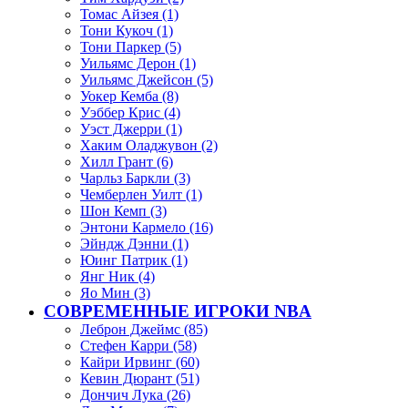
Томас Айзея (1)
Тони Кукоч (1)
Тони Паркер (5)
Уильямс Дерон (1)
Уильямс Джейсон (5)
Уокер Кемба (8)
Уэббер Крис (4)
Уэст Джерри (1)
Хаким Оладжувон (2)
Хилл Грант (6)
Чарльз Баркли (3)
Чемберлен Уилт (1)
Шон Кемп (3)
Энтони Кармело (16)
Эйндж Дэнни (1)
Юинг Патрик (1)
Янг Ник (4)
Яо Мин (3)
СОВРЕМЕННЫЕ ИГРОКИ NBA
Леброн Джеймс (85)
Стефен Карри (58)
Кайри Ирвинг (60)
Кевин Дюрант (51)
Дончич Лука (26)