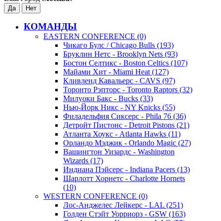
КОМАНДЫ
EASTERN CONFERENCE (0)
Чикаго Булс / Chicago Bulls (193)
Бруклин Нетс - Brooklyn Nets (93)
Бостон Селтикс - Boston Celtics (107)
Майами Хит - Miami Heat (127)
Кливленд Кавальерс - CAVS (97)
Торонто Рэпторс - Toronto Raptors (32)
Милуоки Бакс - Bucks (33)
Нью-Йорк Никс - NY Knicks (55)
Филадельфия Сиксерс - Phila 76 (36)
Детройт Пистонс - Detroit Pistons (21)
Атланта Хоукс - Atlanta Hawks (11)
Орландо Мэджик - Orlando Magic (27)
Вашингтон Уизардс - Washington
Wizards (17)
Индиана Пэйсерс - Indiana Pacers (13)
Шарлотт Хорнетс - Charlotte Hornets
(10)
WESTERN CONFERENCE (0)
Лос-Анджелес Лейкерс - LAL (251)
Голден Стэйт Уорриорз - GSW (163)