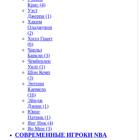
Крис (4)
Уэст
Джерри (1)
Хаким
Оладжувон
(2)
Хилл Грант
(6)
Чарльз
Баркли (3)
Чемберлен
Уилт (1)
Шон Кемп
(3)
Энтони
Кармело
(16)
Эйндж
Дэнни (1)
Юинг
Патрик (1)
Янг Ник (4)
Яо Мин (3)
СОВРЕМЕННЫЕ ИГРОКИ NBA