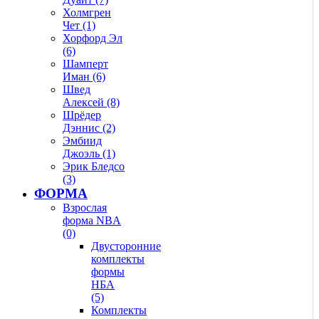
Холмгрен
Чет (1)
Хорфорд Эл
(6)
Шамперт
Иман (6)
Швед
Алексей (8)
Шрёдер
Дэннис (2)
Эмбиид
Джоэль (1)
Эрик Бледсо
(3)
ФОРМА
Взрослая
форма NBA
(0)
Двусторонние
комплекты
формы
НБА
(5)
Комплекты