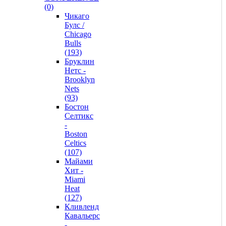
(0)
Чикаго
Булс /
Chicago
Bulls
(193)
Бруклин
Нетс -
Brooklyn
Nets
(93)
Бостон
Селтикс
-
Boston
Celtics
(107)
Майами
Хит -
Miami
Heat
(127)
Кливленд
Кавальерс
-