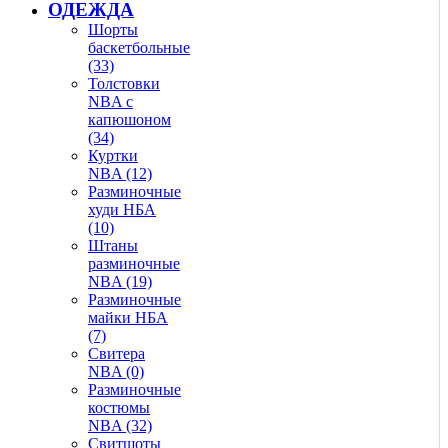
ОДЕЖДА
Шорты
баскетбольные
(33)
Толстовки
NBA с
капюшоном
(34)
Куртки
NBA (12)
Разминочные
худи НБА
(10)
Штаны
разминочные
NBA (19)
Разминочные
майки НБА
(7)
Свитера
NBA (0)
Разминочные
костюмы
NBA (32)
Свитшоты