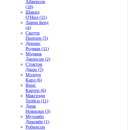
Айверсон
(18)
Шакил
О'Нил (11)
Ларри Берд
(4)
Скотти
Пиппен (5)
Деннис
Родман (11)
Мэджик
Джонсон (2)
Стоктон
Джон (5)
Мэлоун
Карл (6)
Винс
Картер (6)
Макгрэди
Трэйси (11)
Дирк
Новицки (3)
Мутомбо
Дикембе (1)
Робинсон