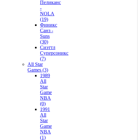
Пеликанс
-
NOLA
(19)
Финикс
Санз -
Suns
(30)
Сиэттл
Суперсоникс
(7)
All Star
Games (3)
1989
All
Star
Game
NBA
(0)
1991
All
Star
Game
NBA
(1)