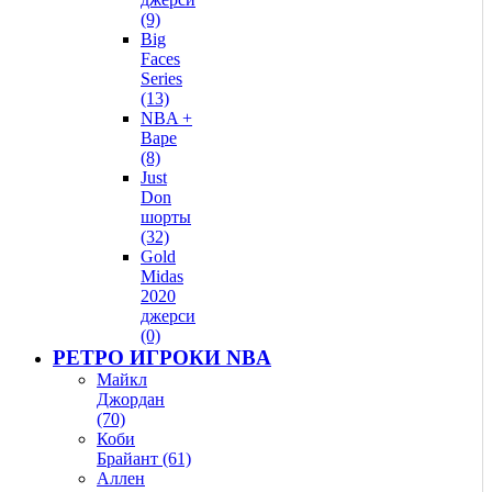
(9)
Big
Faces
Series
(13)
NBA +
Bape
(8)
Just
Don
шорты
(32)
Gold
Midas
2020
джерси
(0)
РЕТРО ИГРОКИ NBA
Майкл
Джордан
(70)
Коби
Брайант (61)
Аллен