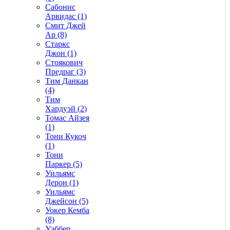
Сабонис
Арвидас (1)
Смит Джей
Ар (8)
Старкс
Джон (1)
Стоякович
Предраг (3)
Тим Данкан
(4)
Тим
Хардуэй (2)
Томас Айзея
(1)
Тони Кукоч
(1)
Тони
Паркер (5)
Уильямс
Дерон (1)
Уильямс
Джейсон (5)
Уокер Кемба
(8)
Уэббер