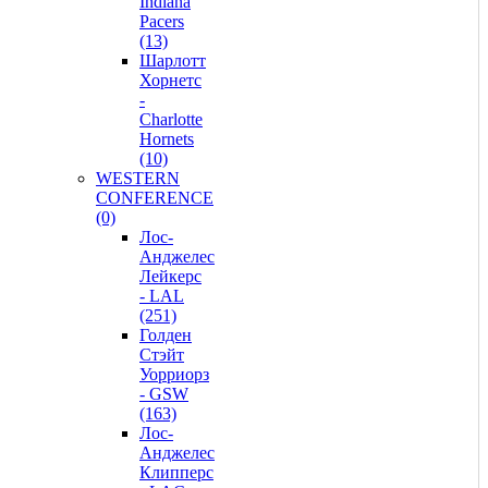
Indiana
Pacers
(13)
Шарлотт
Хорнетс
-
Charlotte
Hornets
(10)
WESTERN
CONFERENCE
(0)
Лос-
Анджелес
Лейкерс
- LAL
(251)
Голден
Стэйт
Уорриорз
- GSW
(163)
Лос-
Анджелес
Клипперс