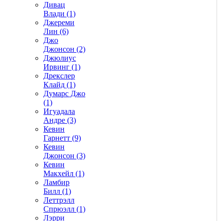
Дивац
Влади (1)
Джереми
Лин (6)
Джо
Джонсон (2)
Джюлиус
Ирвинг (1)
Дрекслер
Клайд (1)
Думарс Джо
(1)
Игуадала
Андре (3)
Кевин
Гарнетт (9)
Кевин
Джонсон (3)
Кевин
Макхейл (1)
Ламбир
Билл (1)
Леттрэлл
Спрюэлл (1)
Лэрри