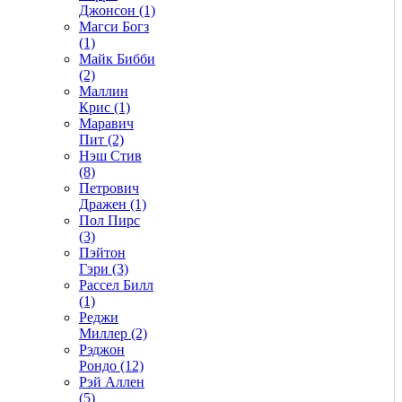
Джонсон (1)
Магси Богз
(1)
Майк Бибби
(2)
Маллин
Крис (1)
Маравич
Пит (2)
Нэш Стив
(8)
Петрович
Дражен (1)
Пол Пирс
(3)
Пэйтон
Гэри (3)
Рассел Билл
(1)
Реджи
Миллер (2)
Рэджон
Рондо (12)
Рэй Аллен
(5)