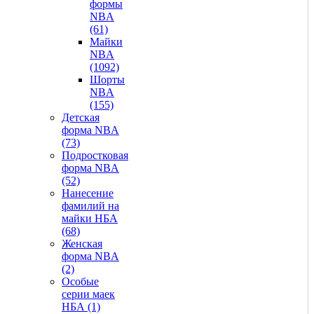
формы
NBA
(61)
Майки
NBA
(1092)
Шорты
NBA
(155)
Детская
форма NBA
(73)
Подростковая
форма NBA
(52)
Нанесение
фамилий на
майки НБА
(68)
Женская
форма NBA
(2)
Особые
серии маек
НБА (1)