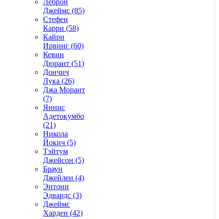
Леброн
Джеймс (85)
Стефен
Карри (58)
Кайри
Ирвинг (60)
Кевин
Дюрант (51)
Дончич
Лука (26)
Джа Морант
(7)
Яннис
Адетокумбо
(21)
Никола
Йокич (5)
Тэйтум
Джейсон (5)
Браун
Джейлен (4)
Энтони
Эдвардс (3)
Джеймс
Харден (42)