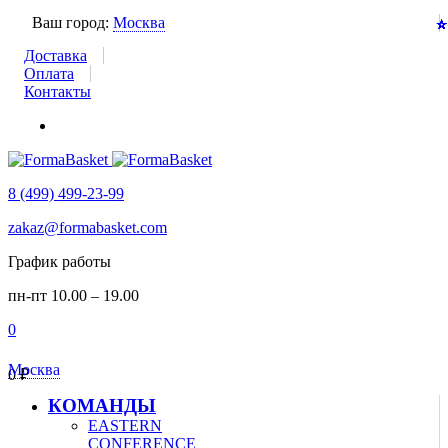
Ваш город:
Москва
⭐
⭐
⭐
⭐
⭐
⭐
⭐
⭐
⭐
⭐
⭐
⭐
⭐
⭐
⭐
⭐
⭐
⭐
⭐
⭐
⭐
⭐
⭐
⭐
⭐
⭐
⭐
⭐
⭐
⭐
⭐
⭐
⭐
Доставка
Оплата
Контакты
8 (499) 499-23-99
zakaz@formabasket.com
График работы
пн-пт 10.00 – 19.00
0
Москва
0
₽
КОМАНДЫ
EASTERN
CONFERENCE