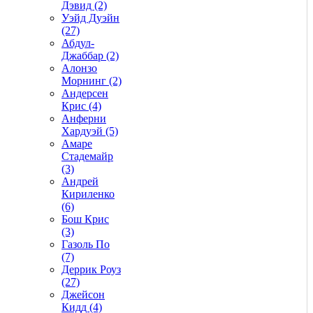
Дэвид (2)
Уэйд Дуэйн
(27)
Абдул-
Джаббар (2)
Алонзо
Морнинг (2)
Андерсен
Крис (4)
Анферни
Xардуэй (5)
Амаре
Стадемайр
(3)
Андрей
Кириленко
(6)
Бош Крис
(3)
Газоль По
(7)
Деррик Роуз
(27)
Джейсон
Кидд (4)