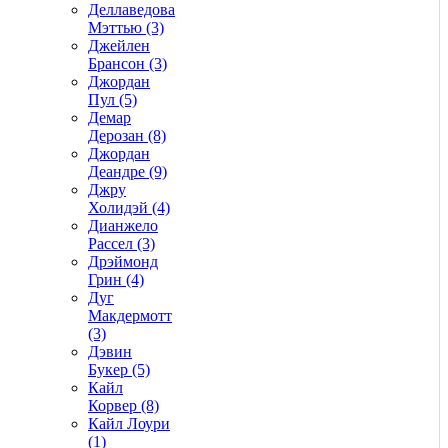
Деллаведова
Мэттью (3)
Джейлен
Брансон (3)
Джордан
Пул (5)
Демар
Дерозан (8)
Джордан
Деандре (9)
Джру
Холидэй (4)
Дианжело
Рассел (3)
Дрэймонд
Грин (4)
Дуг
Макдермотт
(3)
Дэвин
Букер (5)
Кайл
Корвер (8)
Кайл Лоури
(1)