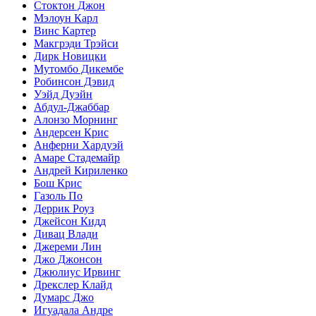
Стоктон Джон
Мэлоун Карл
Винс Картер
Макгрэди Трэйси
Дирк Новицки
Мутомбо Дикембе
Робинсон Дэвид
Уэйд Дуэйн
Абдул-Джаббар
Алонзо Морнинг
Андерсен Крис
Анферни Xардуэй
Амаре Стадемайр
Андрей Кириленко
Бош Крис
Газоль По
Деррик Роуз
Джейсон Кидд
Дивац Влади
Джереми Лин
Джо Джонсон
Джюлиус Ирвинг
Дрекслер Клайд
Думарс Джо
Игуадала Андре