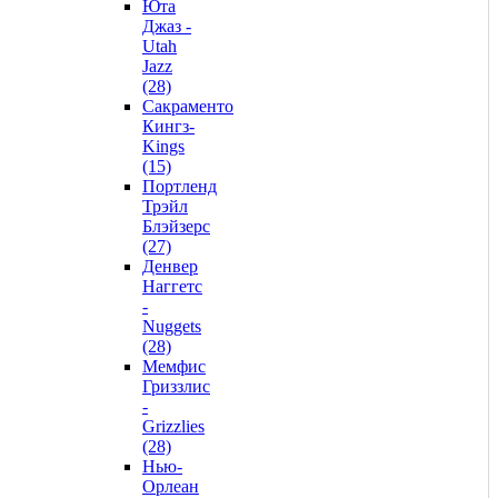
Юта
Джаз -
Utah
Jazz
(28)
Сакраменто
Кингз-
Kings
(15)
Портленд
Трэйл
Блэйзерс
(27)
Денвер
Наггетс
-
Nuggets
(28)
Мемфис
Гриззлис
-
Grizzlies
(28)
Нью-
Орлеан