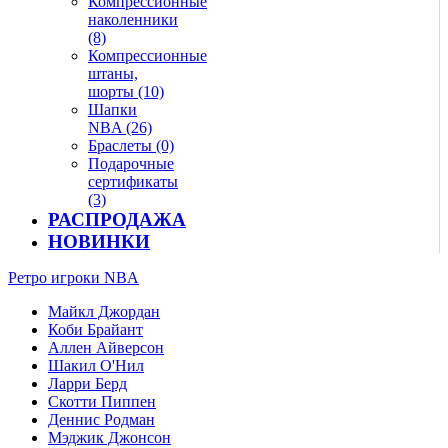
Компрессионные
наколенники
(8)
Компрессионные
штаны,
шорты (10)
Шапки
NBA (26)
Браслеты (0)
Подарочные
сертификаты
(3)
РАСПРОДАЖА
НОВИНКИ
Ретро игроки NBA
Майкл Джордан
Коби Брайант
Аллен Айверсон
Шакил О'Нил
Ларри Берд
Скотти Пиппен
Деннис Родман
Мэджик Джонсон