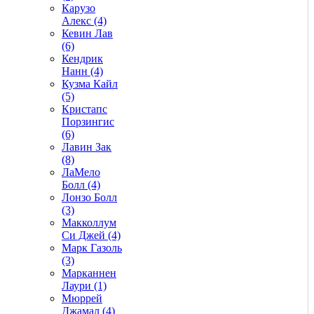
Карузо
Алекс (4)
Кевин Лав
(6)
Кендрик
Нанн (4)
Кузма Кайл
(5)
Кристапс
Порзингис
(6)
Лавин Зак
(8)
ЛаМело
Болл (4)
Лонзо Болл
(3)
Макколлум
Си Джей (4)
Марк Газоль
(3)
Марканнен
Лаури (1)
Мюррей
Джамал (4)