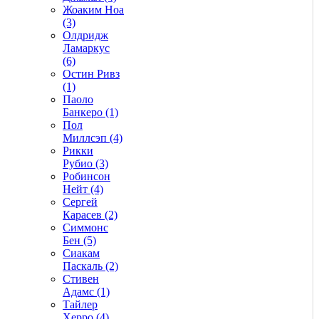
Жоаким Ноа
(3)
Олдридж
Ламаркус
(6)
Остин Ривз
(1)
Паоло
Банкеро (1)
Пол
Миллсэп (4)
Рикки
Рубио (3)
Робинсон
Нейт (4)
Сергей
Карасев (2)
Симмонс
Бен (5)
Сиакам
Паскаль (2)
Стивен
Адамс (1)
Тайлер
Херро (4)