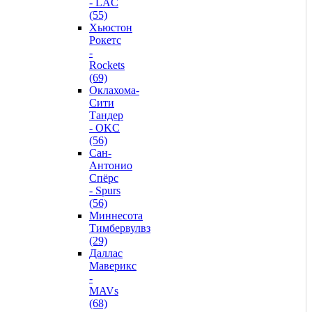
- LAC
(55)
Хьюстон
Рокетс
-
Rockets
(69)
Оклахома-
Сити
Тандер
- OKC
(56)
Сан-
Антонио
Спёрс
- Spurs
(56)
Миннесота
Тимбервулвз
(29)
Даллас
Маверикс
-
MAVs
(68)