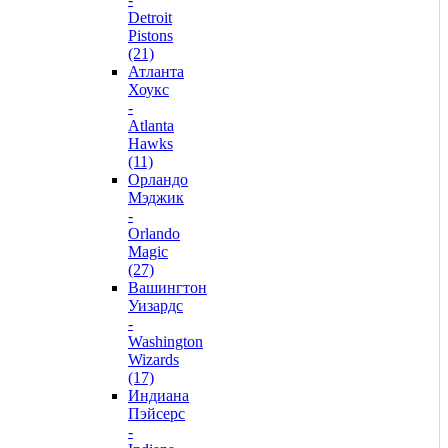
Detroit
Pistons
(21)
Атланта
Хоукс
-
Atlanta
Hawks
(11)
Орландо
Мэджик
-
Orlando
Magic
(27)
Вашингтон
Уизардс
-
Washington
Wizards
(17)
Индиана
Пэйсерс
-