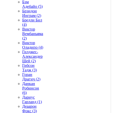
Бэм
Адебайо (5)
Брэндон
Инграм (2)
Бредли Бил
(4)
Виктор
Вембаньяма
(2)
Виктор
Оладипо (4)
Гилджес-
Александер
Шей (2)
Гибсон
Тадж (3)
Горан
Драгич (2)
Данкан
Робинсон
(6)
Дариус
Гарланд (1)
Деаарон
Фокс (3)