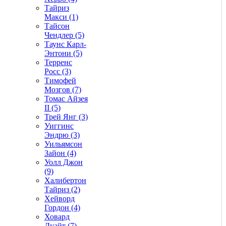
Тайриз
Макси (1)
Тайсон
Чендлер (5)
Таунс Карл-
Энтони (5)
Терренс
Росс (3)
Тимофей
Мозгов (7)
Томас Айзея
II (5)
Трей Янг (3)
Уиггинс
Эндрю (3)
Уильямсон
Зайон (4)
Уолл Джон
(9)
Халибертон
Тайриз (2)
Хейворд
Гордон (4)
Ховард
Дуайт (7)