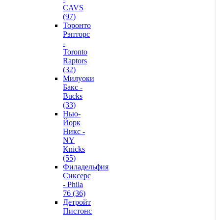
CAVS
(97)
Торонто
Рэпторс
-
Toronto
Raptors
(32)
Милуоки
Бакс -
Bucks
(33)
Нью-
Йорк
Никс -
NY
Knicks
(55)
Филадельфия
Сиксерс
- Phila
76 (36)
Детройт
Пистонс
-