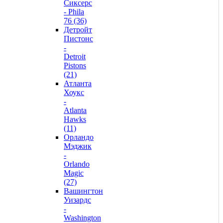
Сиксерс
- Phila
76 (36)
Детройт
Пистонс
-
Detroit
Pistons
(21)
Атланта
Хоукс
-
Atlanta
Hawks
(11)
Орландо
Мэджик
-
Orlando
Magic
(27)
Вашингтон
Уизардс
-
Washington