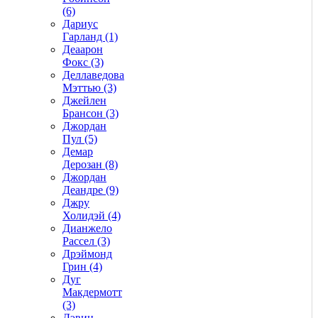
(6)
Дариус
Гарланд (1)
Деаарон
Фокс (3)
Деллаведова
Мэттью (3)
Джейлен
Брансон (3)
Джордан
Пул (5)
Демар
Дерозан (8)
Джордан
Деандре (9)
Джру
Холидэй (4)
Дианжело
Рассел (3)
Дрэймонд
Грин (4)
Дуг
Макдермотт
(3)
Дэвин