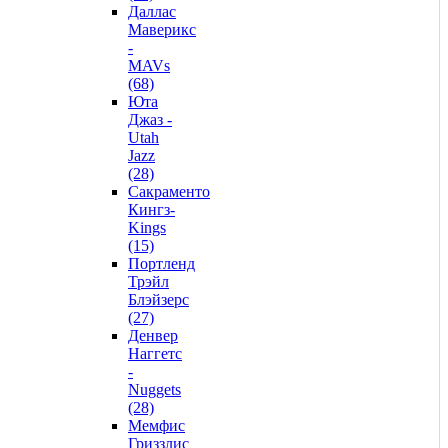
Даллас
Маверикс
-
MAVs
(68)
Юта
Джаз -
Utah
Jazz
(28)
Сакраменто
Кингз-
Kings
(15)
Портленд
Трэйл
Блэйзерс
(27)
Денвер
Наггетс
-
Nuggets
(28)
Мемфис
Гриззлис