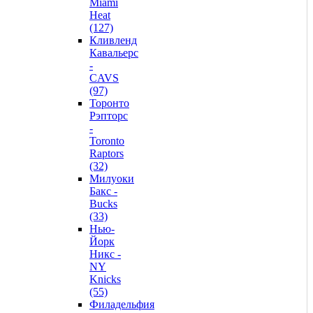
Miami
Heat
(127)
Кливленд
Кавальерс
-
CAVS
(97)
Торонто
Рэпторс
-
Toronto
Raptors
(32)
Милуоки
Бакс -
Bucks
(33)
Нью-
Йорк
Никс -
NY
Knicks
(55)
Филадельфия