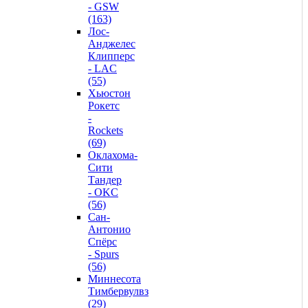
- GSW
(163)
Лос-
Анджелес
Клипперс
- LAC
(55)
Хьюстон
Рокетс
-
Rockets
(69)
Оклахома-
Сити
Тандер
- OKC
(56)
Сан-
Антонио
Спёрс
- Spurs
(56)
Миннесота
Тимбервулвз
(29)