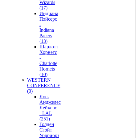
Wizards
(17)
Индиана
Пэйсерс
-
Indiana
Pacers
(13)
Шарлотт
Хорнетс
-
Charlotte
Hornets
(10)
WESTERN
CONFERENCE
(0)
Лос-
Анджелес
Лейкерс
- LAL
(251)
Голден
Стэйт
Уорриорз