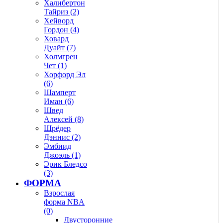
Халибертон
Тайриз (2)
Хейворд
Гордон (4)
Ховард
Дуайт (7)
Холмгрен
Чет (1)
Хорфорд Эл
(6)
Шамперт
Иман (6)
Швед
Алексей (8)
Шрёдер
Дэннис (2)
Эмбиид
Джоэль (1)
Эрик Бледсо
(3)
ФОРМА
Взрослая
форма NBA
(0)
Двусторонние