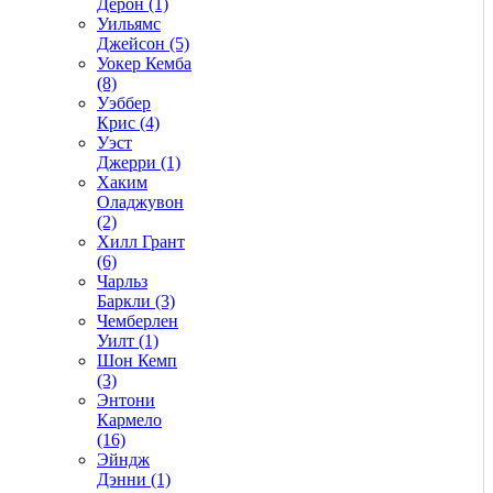
Дерон (1)
Уильямс
Джейсон (5)
Уокер Кемба
(8)
Уэббер
Крис (4)
Уэст
Джерри (1)
Хаким
Оладжувон
(2)
Хилл Грант
(6)
Чарльз
Баркли (3)
Чемберлен
Уилт (1)
Шон Кемп
(3)
Энтони
Кармело
(16)
Эйндж
Дэнни (1)