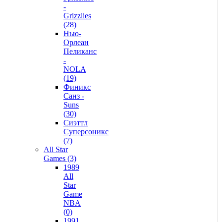
-
Grizzlies
(28)
Нью-
Орлеан
Пеликанс
-
NOLA
(19)
Финикс
Санз -
Suns
(30)
Сиэттл
Суперсоникс
(7)
All Star
Games (3)
1989
All
Star
Game
NBA
(0)
1991