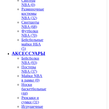
Свитера
NBA (0)
Разминочные
костюмы
NBA (32)
Свитшоты
NBA (68)
Футболки
NBA (70)
Бейсбольные
майки НБА
(5)
АКСЕССУАРЫ
Бейсболки
NBA (93)
Постеры
NBA (37)
Майки NBA
в рамке (0)
Носки
баскетбольные
(44)
Рюкзаки и
сумки (31)
Игрушечные