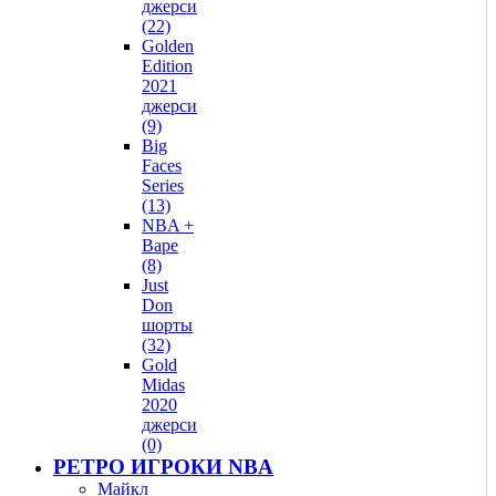
джерси
(22)
Golden
Edition
2021
джерси
(9)
Big
Faces
Series
(13)
NBA +
Bape
(8)
Just
Don
шорты
(32)
Gold
Midas
2020
джерси
(0)
РЕТРО ИГРОКИ NBA
Майкл