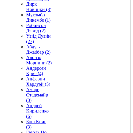
Дирк
Новицки (3)
Мутомбо
Дикембе (1)
Робинсон
Дэвид (2)
Уэйд Дуэйн
(27)
Абдул-
Джаббар (2)
Алонзо
Морнинг (2)
Андерсен
Крис (4)
Анферни
Xардуэй (5)
Амаре
Стадемайр
(3)
Андрей
Кириленко
(6)
Бош Крис
(3)
Газоль По