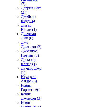
(7)
Деррик Роуз
(27)
Джейсон
Кидд (4)
Дивац
Влади (1)
Джереми
Лин (6)
Джо
Джонсон (2)
Джюлиус
Ирвинг (1)
Дрекслер
Клайд (1)
Думарс Джо
(1)
Игуадала
Андре (3)
Кевин
Гарнетт (9)
Кевин
Джонсон (3)
Кевин
Макхейл (1)