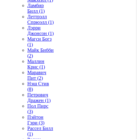
Ламбир
Билл (1)
Леттрэлл
Спрюэлл (1)
Лэрри
Джонсон (1)
Магси Богз
(1)
Майк Бибби
(2)
Маллин
Крис (1)
Маравич
Пит (2)
Нэш Стив
(8)
Петрович
Дражен (1)
Пол Пирс
(3)
Пэйтон
Гэри (3)
Рассел Билл
(1)