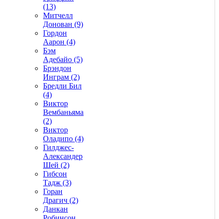
(13)
Митчелл
Донован (9)
Гордон
Аарон (4)
Бэм
Адебайо (5)
Брэндон
Инграм (2)
Бредли Бил
(4)
Виктор
Вембаньяма
(2)
Виктор
Оладипо (4)
Гилджес-
Александер
Шей (2)
Гибсон
Тадж (3)
Горан
Драгич (2)
Данкан
Робинсон