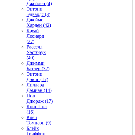
Джейлен (4)
Энтони
Эдвардс (3)
Джеймс
Харден (42)
Кауай
Леонард
(27)
Расселл
Уэстбрук
(40)
Джимми
Батлер (32)
Энтони
Дэвис (17)
Лиллард
Дэмиан (14)
Пол
Джордж (17)
Крис Пол
(16)
Клей
Томпсон (9)
Блейк
Гриффин