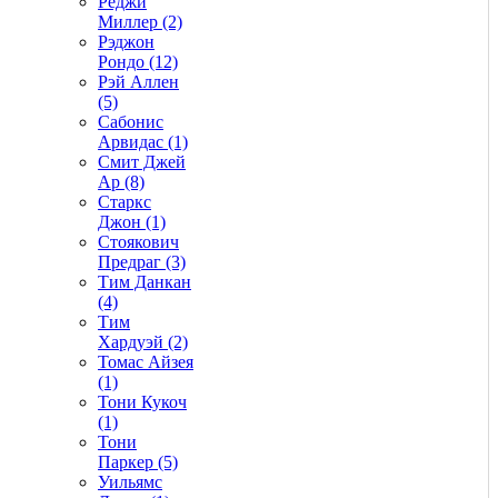
Реджи
Миллер (2)
Рэджон
Рондо (12)
Рэй Аллен
(5)
Сабонис
Арвидас (1)
Смит Джей
Ар (8)
Старкс
Джон (1)
Стоякович
Предраг (3)
Тим Данкан
(4)
Тим
Хардуэй (2)
Томас Айзея
(1)
Тони Кукоч
(1)
Тони
Паркер (5)
Уильямс