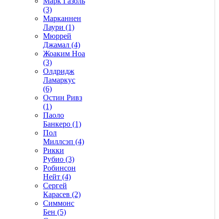
Марк Газоль
(3)
Марканнен
Лаури (1)
Мюррей
Джамал (4)
Жоаким Ноа
(3)
Олдридж
Ламаркус
(6)
Остин Ривз
(1)
Паоло
Банкеро (1)
Пол
Миллсэп (4)
Рикки
Рубио (3)
Робинсон
Нейт (4)
Сергей
Карасев (2)
Симмонс
Бен (5)