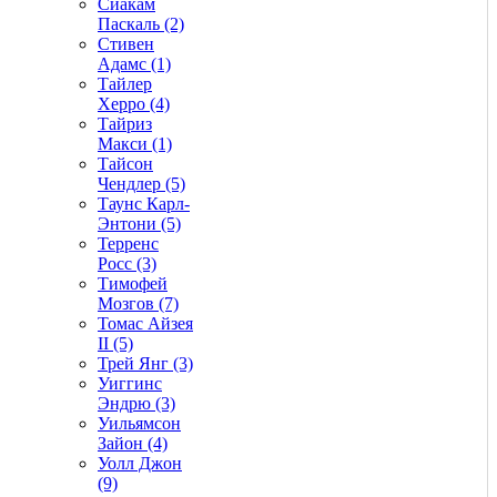
Сиакам
Паскаль (2)
Стивен
Адамс (1)
Тайлер
Херро (4)
Тайриз
Макси (1)
Тайсон
Чендлер (5)
Таунс Карл-
Энтони (5)
Терренс
Росс (3)
Тимофей
Мозгов (7)
Томас Айзея
II (5)
Трей Янг (3)
Уиггинс
Эндрю (3)
Уильямсон
Зайон (4)
Уолл Джон
(9)