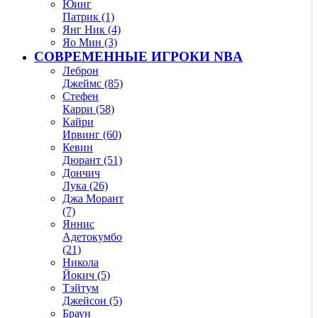
Юинг
Патрик (1)
Янг Ник (4)
Яо Мин (3)
СОВРЕМЕННЫЕ ИГРОКИ NBA
Леброн
Джеймс (85)
Стефен
Карри (58)
Кайри
Ирвинг (60)
Кевин
Дюрант (51)
Дончич
Лука (26)
Джа Морант
(7)
Яннис
Адетокумбо
(21)
Никола
Йокич (5)
Тэйтум
Джейсон (5)
Браун