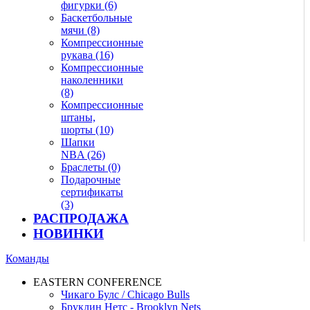
фигурки (6)
Баскетбольные
мячи (8)
Компрессионные
рукава (16)
Компрессионные
наколенники
(8)
Компрессионные
штаны,
шорты (10)
Шапки
NBA (26)
Браслеты (0)
Подарочные
сертификаты
(3)
РАСПРОДАЖА
НОВИНКИ
Команды
EASTERN CONFERENCE
Чикаго Булс / Chicago Bulls
Бруклин Нетс - Brooklyn Nets