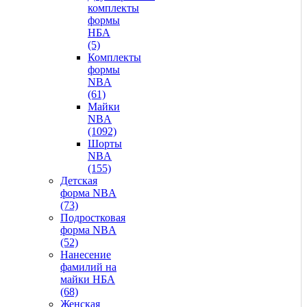
комплекты
формы
НБА
(5)
Комплекты
формы
NBA
(61)
Майки
NBA
(1092)
Шорты
NBA
(155)
Детская
форма NBA
(73)
Подростковая
форма NBA
(52)
Нанесение
фамилий на
майки НБА
(68)
Женская