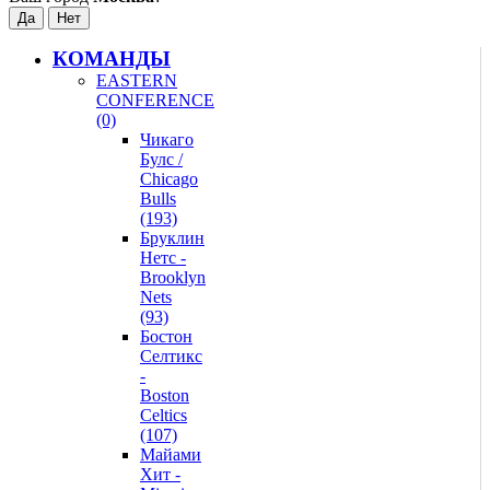
КОМАНДЫ
EASTERN
CONFERENCE
(0)
Чикаго
Булс /
Chicago
Bulls
(193)
Бруклин
Нетс -
Brooklyn
Nets
(93)
Бостон
Селтикс
-
Boston
Celtics
(107)
Майами
Хит -