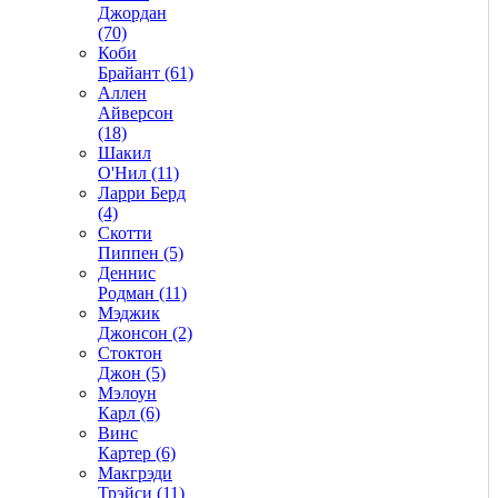
Джордан
(70)
Коби
Брайант (61)
Аллен
Айверсон
(18)
Шакил
О'Нил (11)
Ларри Берд
(4)
Скотти
Пиппен (5)
Деннис
Родман (11)
Мэджик
Джонсон (2)
Стоктон
Джон (5)
Мэлоун
Карл (6)
Винс
Картер (6)
Макгрэди
Трэйси (11)