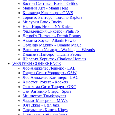
Бостон Селтикс - Boston Celtics
Майами Хит - Miami Heat
Кливленд Кавальерс - CAVS
Торонто Рэпторс - Toronto Raptors
Милуоки Бакс - Bucks
Нью-Йорк Никс - NY Knicks
Филадельфия Сиксерс - Phila 76
Детройт Пистонс - Detroit Pistons
Атланта Хоукс - Atlanta Hawks
Орландо Мэджик - Orlando Magic
Вашингтон Уизардс - Washington Wizards
Индиана Пэйсерс - Indiana Pacers
Шарлотт Хорнетс - Charlotte Hornets
WESTERN CONFERENCE
Лос-Анджелес Лейкерс - LAL
Голден Стэйт Уорриорз - GSW
Лос-Анджелес Клипперс - LAC
Хьюстон Рокетс - Rockets
Оклахома-Сити Тандер - OKC
Сан-Антонио Спёрс - Spurs
Миннесота Тимбервулвз
Даллас Маверикс - MAVs
Юта Джаз - Utah Jazz
Сакраменто Кингз- Kings
Портленд Трэйл Блэйзерс