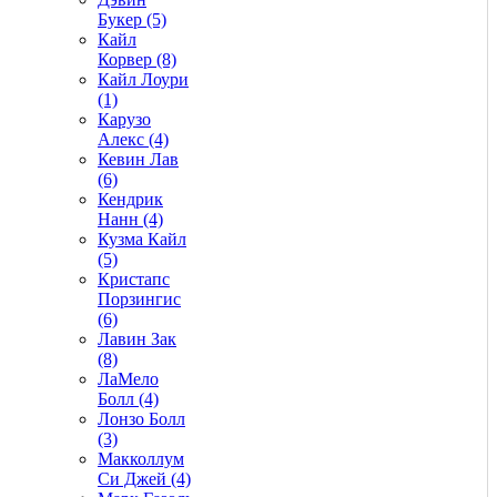
Букер (5)
Кайл
Корвер (8)
Кайл Лоури
(1)
Карузо
Алекс (4)
Кевин Лав
(6)
Кендрик
Нанн (4)
Кузма Кайл
(5)
Кристапс
Порзингис
(6)
Лавин Зак
(8)
ЛаМело
Болл (4)
Лонзо Болл
(3)
Макколлум
Си Джей (4)