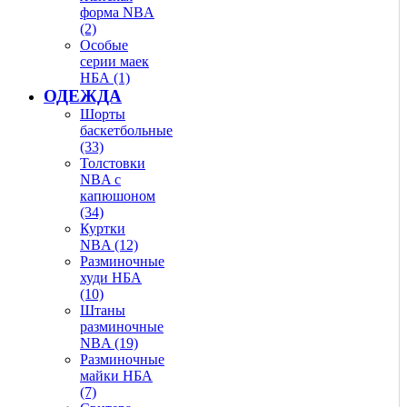
форма NBA
(2)
Особые
серии маек
НБА (1)
ОДЕЖДА
Шорты
баскетбольные
(33)
Толстовки
NBA с
капюшоном
(34)
Куртки
NBA (12)
Разминочные
худи НБА
(10)
Штаны
разминочные
NBA (19)
Разминочные
майки НБА
(7)