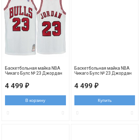
Баскетбольная майка NBA
Баскетбольная майка NBA
Чикаго Булс № 23 Джордан
Чикаго Булс № 23 Джордан
Майкл белая swingman
Майкл черная с красными
RETRO
полосками swingman RETRO
4 499
4 499
₽
₽
В корзину
Купить