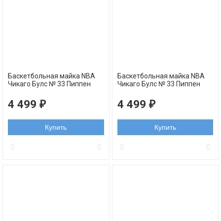
Баскетбольная майка NBA
Баскетбольная майка NBA
Чикаго Булс № 33 Пиппен
Чикаго Булс № 33 Пиппен
Скотти красная swingman
Скотти черная swingman
RETRO
RETRO
4 499
4 499
₽
₽
Купить
Купить