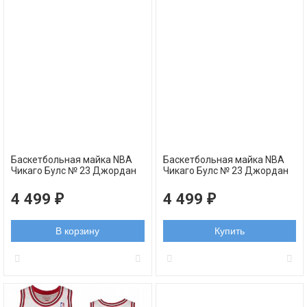
Баскетбольная майка NBA
Баскетбольная майка NBA
Чикаго Булс № 23 Джордан
Чикаго Булс № 23 Джордан
Майкл красная swingman
Майкл черная swingman
RETRO
RETRO
4 499
4 499
₽
₽
В корзину
Купить