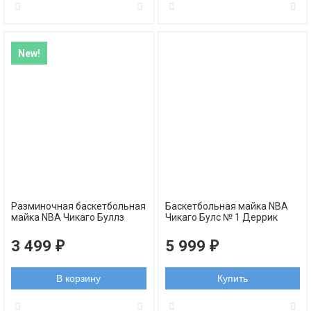
New!
Разминочная баскетбольная
Баскетбольная майка NBA
майка NBA Чикаго Буллз
Чикаго Булс № 1 Деррик
черная
Роуз красная NBA Authentic
3 499
5 999
₽
₽
В корзину
Купить