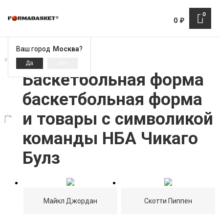
0
0
₽
Ваш город
Москва
?
EASTERN CONFERENCE
Баскетбольная форма
баскетбольная форма
и товары с символикой
команды НБА Чикаго
Булз
Майкл Джордан
Скотти Пиппен