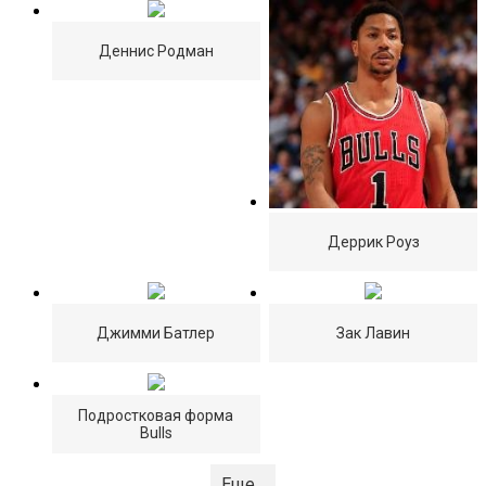
Деннис Родман
Деррик Роуз
Джимми Батлер
Зак Лавин
Подростковая форма
Bulls
Еще...