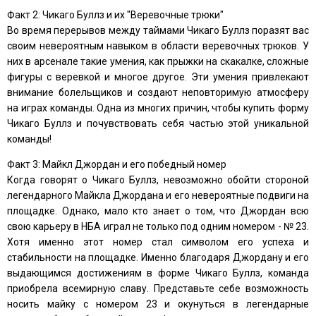
Факт 2: Чикаго Буллз и их "Веревочные трюки"
Во время перерывов между таймами Чикаго Буллз поразят вас
своим невероятным навыком в области веревочных трюков. У
них в арсенале такие умения, как прыжки на скакалке, сложные
фигуры с веревкой и многое другое. Эти умения привлекают
внимание болельщиков и создают неповторимую атмосферу
на играх команды. Одна из многих причин, чтобы купить форму
Чикаго Буллз и почувствовать себя частью этой уникальной
команды!
Факт 3: Майкл Джордан и его победный номер
Когда говорят о Чикаго Буллз, невозможно обойти стороной
легендарного Майкла Джордана и его невероятные подвиги на
площадке. Однако, мало кто знает о том, что Джордан всю
свою карьеру в НБА играл не только под одним номером - № 23.
Хотя именно этот номер стал символом его успеха и
стабильности на площадке. Именно благодаря Джордану и его
выдающимся достижениям в форме Чикаго Буллз, команда
приобрела всемирную славу. Представьте себе возможность
носить майку с номером 23 и окунуться в легендарные