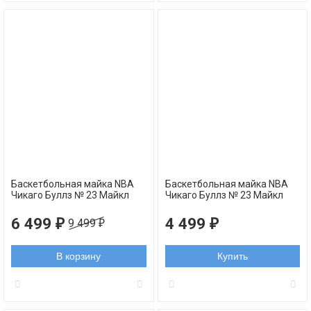
Баскетбольная майка NBA
Баскетбольная майка NBA
Чикаго Буллз № 23 Майкл
Чикаго Буллз № 23 Майкл
Джордан MVP 2022 черная
Джордан Golden Edition 2022
АУТЕНТИК
черная
6 499
4 499
₽
₽
9 499
₽
В корзину
Купить