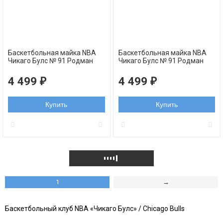
Баскетбольная майка NBA
Баскетбольная майка NBA
Чикаго Булс № 91 Родман
Чикаго Булс № 91 Родман
Деннис белая swingman
Деннис черная в полоску
RETRO
swingman RETRO
4 499
4 499
₽
₽
Купить
Купить
1
→
Баскетбольный клуб NBA «Чикаго Булс» / Chicago Bulls