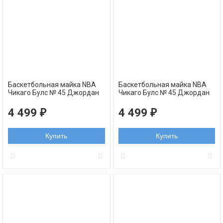
Баскетбольная майка NBA
Баскетбольная майка NBA
Чикаго Булс № 45 Джордан
Чикаго Булс № 45 Джордан
Майкл красная swingman
Майкл белая swingman
RETRO
RETRO
4 499
4 499
₽
₽
Купить
Купить