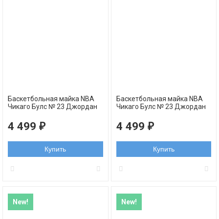
Баскетбольная майка NBA
Баскетбольная майка NBA
Чикаго Булс № 23 Джордан
Чикаго Булс № 23 Джордан
Майкл красная пропись
Майкл черная пропись
swingman RETRO
swingman RETRO
4 499
4 499
₽
₽
Купить
Купить
New!
New!