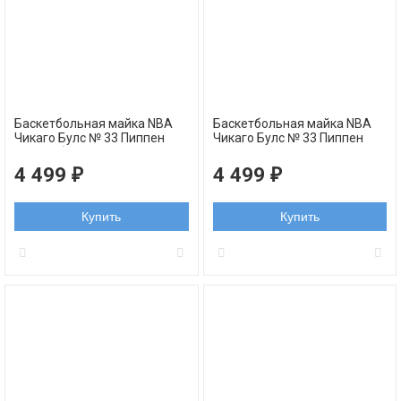
Баскетбольная майка NBA
Баскетбольная майка NBA
Чикаго Булс № 33 Пиппен
Чикаго Булс № 33 Пиппен
Скотти белая swingman
Скотти черная с полосками
RETRO
swingman RETRO
4 499
4 499
₽
₽
Купить
Купить