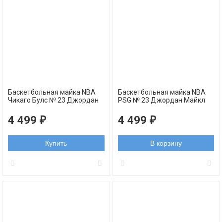
Баскетбольная майка NBA
Баскетбольная майка NBA
Чикаго Булс № 23 Джордан
PSG № 23 Джордан Майкл
Майкл голубая swingman
черная swingman
4 499
4 499
₽
₽
Купить
В корзину