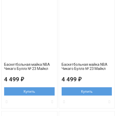
Баскетбольная майка NBA
Баскетбольная майка NBA
Чикаго Буллз № 23 Майкл
Чикаго Буллз № 23 Майкл
Джордан Golden Edition
Джордан Golden Edition
черная swingman
белая swingman
4 499
4 499
₽
₽
Купить
Купить