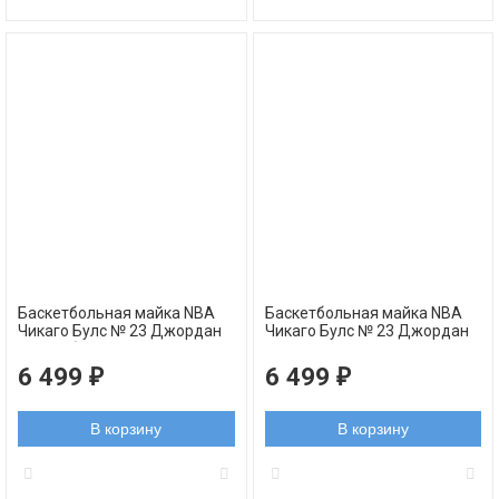
Баскетбольная майка NBA
Баскетбольная майка NBA
Чикаго Булс № 23 Джордан
Чикаго Булс № 23 Джордан
Майкл белая RETRO
Майкл черная RETRO
AUTHENTIC
AUTHENTIC
6 499
6 499
₽
₽
В корзину
В корзину