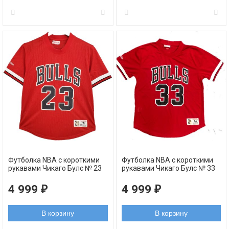
Футболка NBA с короткими
Футболка NBA с короткими
рукавами Чикаго Булс № 23
рукавами Чикаго Булс № 33
Джордан Майкл красная
Скотти Пиппен красная
4 999
4 999
₽
₽
В корзину
В корзину