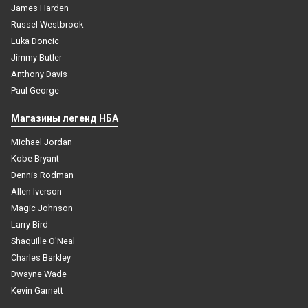
James Harden
Russel Westbrook
Luka Doncic
Jimmy Butler
Anthony Davis
Paul George
Магазины легенд НБА
Michael Jordan
Kobe Bryant
Dennis Rodman
Allen Iverson
Magic Johnson
Larry Bird
Shaquille O'Neal
Charles Barkley
Dwayne Wade
Kevin Garnett