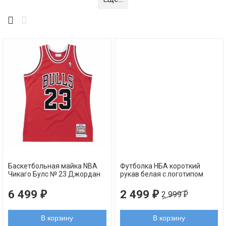
Баскетбольная майка NBA
Футболка НБА короткий
Чикаго Булс № 23 Джордан
рукав белая с логотипом
Майкл красная RETRO
Чикаго Булз НАНЕСЕНИЕ
AUTHENTIC
6 499
2 499
₽
₽
2 999
₽
В корзину
В корзину