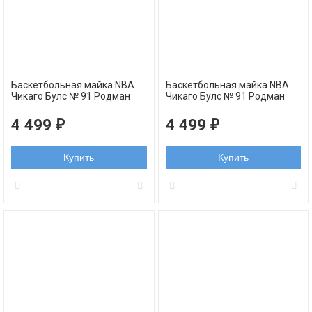
Баскетбольная майка NBA
Баскетбольная майка NBA
Чикаго Булс № 91 Родман
Чикаго Булс № 91 Родман
Деннис красная swingman
Деннис черная swingman
RETRO
RETRO
4 499
4 499
₽
₽
Купить
Купить