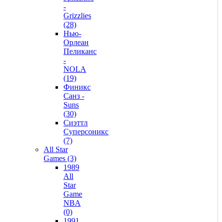
-
Grizzlies
(28)
Нью-
Орлеан
Пеликанс
-
NOLA
(19)
Финикс
Санз -
Suns
(30)
Сиэттл
Суперсоникс
(7)
All Star
Games (3)
1989
All
Star
Game
NBA
(0)
1991