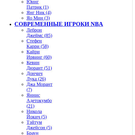
Юинг
Патрик (1)
Янг Ник (4)
Яо Мин (3)
СОВРЕМЕННЫЕ ИГРОКИ NBA
Леброн
Джеймс (85)
Стефен
Карри (58)
Кайри
Ирвинг (60)
Кевин
Дюрант (51)
Дончич
Лука (26)
Джа Морант
(7)
Яннис
Адетокумбо
(21)
Никола
Йокич (5)
Тэйтум
Джейсон (5)
Браун