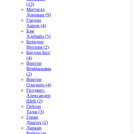
(13)
Митчелл
Донован (9)
Гордон
Аарон (4)
Бэм
Адебайо (5)
Брэндон
Инграм (2)
Бредли Бил
(4)
Виктор
Вембаньяма
(2)
Виктор
Оладипо (4)
Гилджес-
Александер
Шей (2)
Гибсон
Тадж (3)
Горан
Драгич (2)
Данкан
Робинсон