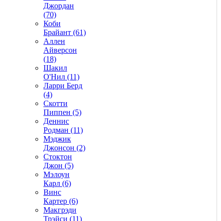
Джордан
(70)
Коби
Брайант (61)
Аллен
Айверсон
(18)
Шакил
О'Нил (11)
Ларри Берд
(4)
Скотти
Пиппен (5)
Деннис
Родман (11)
Мэджик
Джонсон (2)
Стоктон
Джон (5)
Мэлоун
Карл (6)
Винс
Картер (6)
Макгрэди
Трэйси (11)