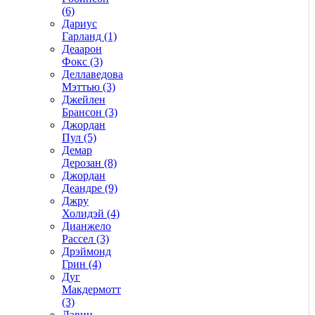
(6)
Дариус
Гарланд (1)
Деаарон
Фокс (3)
Деллаведова
Мэттью (3)
Джейлен
Брансон (3)
Джордан
Пул (5)
Демар
Дерозан (8)
Джордан
Деандре (9)
Джру
Холидэй (4)
Дианжело
Рассел (3)
Дрэймонд
Грин (4)
Дуг
Макдермотт
(3)
Дэвин