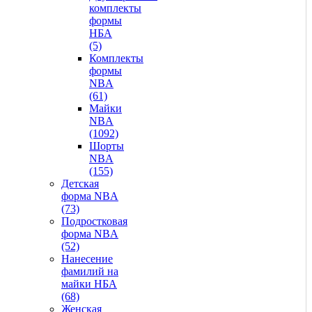
комплекты
формы
НБА
(5)
Комплекты
формы
NBA
(61)
Майки
NBA
(1092)
Шорты
NBA
(155)
Детская
форма NBA
(73)
Подростковая
форма NBA
(52)
Нанесение
фамилий на
майки НБА
(68)
Женская