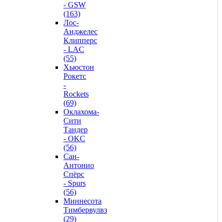
- GSW
(163)
Лос-
Анджелес
Клипперс
- LAC
(55)
Хьюстон
Рокетс
-
Rockets
(69)
Оклахома-
Сити
Тандер
- OKC
(56)
Сан-
Антонио
Спёрс
- Spurs
(56)
Миннесота
Тимбервулвз
(29)