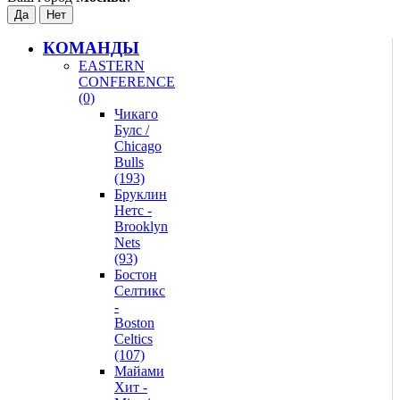
КОМАНДЫ
EASTERN
CONFERENCE
(0)
Чикаго
Булс /
Chicago
Bulls
(193)
Бруклин
Нетс -
Brooklyn
Nets
(93)
Бостон
Селтикс
-
Boston
Celtics
(107)
Майами
Хит -