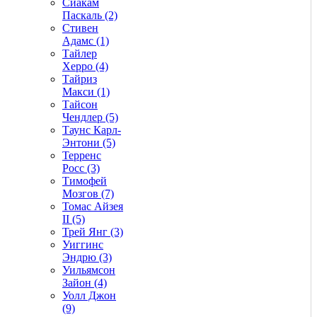
Сиакам
Паскаль (2)
Стивен
Адамс (1)
Тайлер
Херро (4)
Тайриз
Макси (1)
Тайсон
Чендлер (5)
Таунс Карл-
Энтони (5)
Терренс
Росс (3)
Тимофей
Мозгов (7)
Томас Айзея
II (5)
Трей Янг (3)
Уиггинс
Эндрю (3)
Уильямсон
Зайон (4)
Уолл Джон
(9)