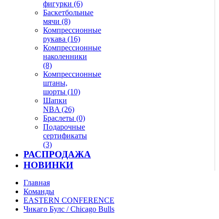
фигурки (6)
Баскетбольные
мячи (8)
Компрессионные
рукава (16)
Компрессионные
наколенники
(8)
Компрессионные
штаны,
шорты (10)
Шапки
NBA (26)
Браслеты (0)
Подарочные
сертификаты
(3)
РАСПРОДАЖА
НОВИНКИ
Главная
Команды
EASTERN CONFERENCE
Чикаго Булс / Chicago Bulls