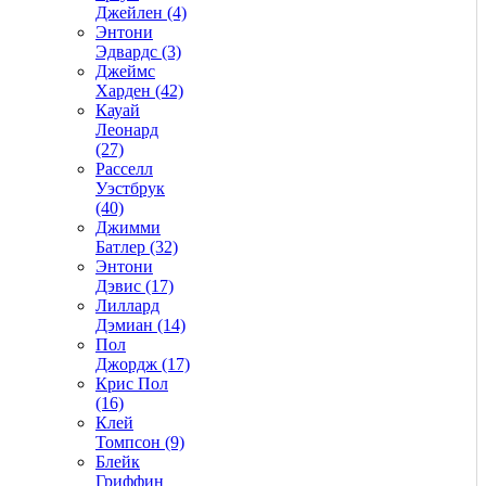
Джейлен (4)
Энтони
Эдвардс (3)
Джеймс
Харден (42)
Кауай
Леонард
(27)
Расселл
Уэстбрук
(40)
Джимми
Батлер (32)
Энтони
Дэвис (17)
Лиллард
Дэмиан (14)
Пол
Джордж (17)
Крис Пол
(16)
Клей
Томпсон (9)
Блейк
Гриффин