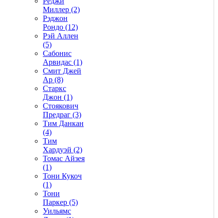
Реджи
Миллер (2)
Рэджон
Рондо (12)
Рэй Аллен
(5)
Сабонис
Арвидас (1)
Смит Джей
Ар (8)
Старкс
Джон (1)
Стоякович
Предраг (3)
Тим Данкан
(4)
Тим
Хардуэй (2)
Томас Айзея
(1)
Тони Кукоч
(1)
Тони
Паркер (5)
Уильямс