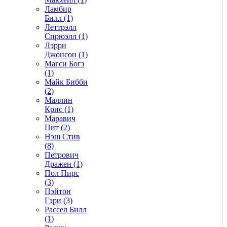
Ламбир
Билл (1)
Леттрэлл
Спрюэлл (1)
Лэрри
Джонсон (1)
Магси Богз
(1)
Майк Бибби
(2)
Маллин
Крис (1)
Маравич
Пит (2)
Нэш Стив
(8)
Петрович
Дражен (1)
Пол Пирс
(3)
Пэйтон
Гэри (3)
Рассел Билл
(1)