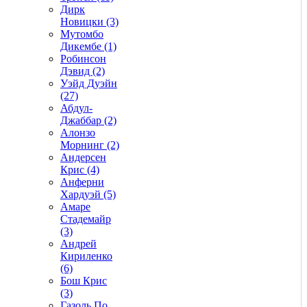
Дирк
Новицки (3)
Мутомбо
Дикембе (1)
Робинсон
Дэвид (2)
Уэйд Дуэйн
(27)
Абдул-
Джаббар (2)
Алонзо
Морнинг (2)
Андерсен
Крис (4)
Анферни
Xардуэй (5)
Амаре
Стадемайр
(3)
Андрей
Кириленко
(6)
Бош Крис
(3)
Газоль По