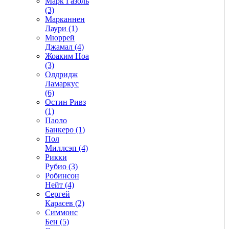
Марк Газоль
(3)
Марканнен
Лаури (1)
Мюррей
Джамал (4)
Жоаким Ноа
(3)
Олдридж
Ламаркус
(6)
Остин Ривз
(1)
Паоло
Банкеро (1)
Пол
Миллсэп (4)
Рикки
Рубио (3)
Робинсон
Нейт (4)
Сергей
Карасев (2)
Симмонс
Бен (5)