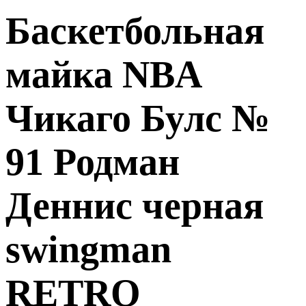
Баскетбольная
майка NBA
Чикаго Булс №
91 Родман
Деннис черная
swingman
RETRO