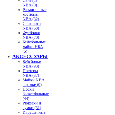
Свитера
NBA (0)
Разминочные
костюмы
NBA (32)
Свитшоты
NBA (68)
Футболки
NBA (70)
Бейсбольные
майки НБА
(5)
АКСЕССУАРЫ
Бейсболки
NBA (93)
Постеры
NBA (37)
Майки NBA
в рамке (0)
Носки
баскетбольные
(44)
Рюкзаки и
сумки (31)
Игрушечные