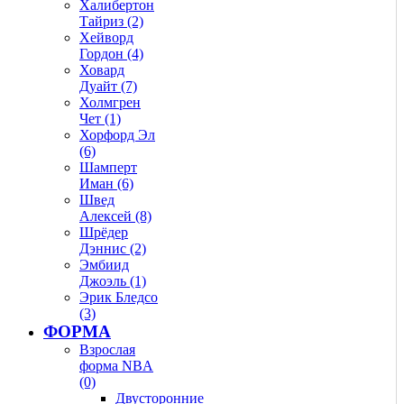
Халибертон
Тайриз (2)
Хейворд
Гордон (4)
Ховард
Дуайт (7)
Холмгрен
Чет (1)
Хорфорд Эл
(6)
Шамперт
Иман (6)
Швед
Алексей (8)
Шрёдер
Дэннис (2)
Эмбиид
Джоэль (1)
Эрик Бледсо
(3)
ФОРМА
Взрослая
форма NBA
(0)
Двусторонние