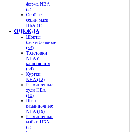
форма NBA
(2)
Особые
серии маек
НБА (1)
ОДЕЖДА
Шорты
баскетбольные
(33)
Толстовки
NBA с
капюшоном
(34)
Куртки
NBA (12)
Разминочные
худи НБА
(10)
Штаны
разминочные
NBA (19)
Разминочные
майки НБА
(7)