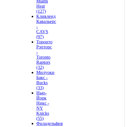
Miami
Heat
(127)
Кливленд
Кавальерс
-
CAVS
(97)
Торонто
Рэпторс
-
Toronto
Raptors
(32)
Милуоки
Бакс -
Bucks
(33)
Нью-
Йорк
Никс -
NY
Knicks
(55)
Филадельфия