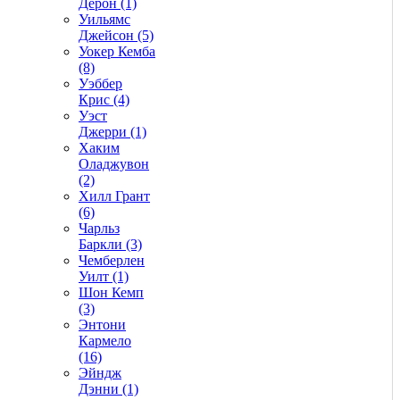
Дерон (1)
Уильямс
Джейсон (5)
Уокер Кемба
(8)
Уэббер
Крис (4)
Уэст
Джерри (1)
Хаким
Оладжувон
(2)
Хилл Грант
(6)
Чарльз
Баркли (3)
Чемберлен
Уилт (1)
Шон Кемп
(3)
Энтони
Кармело
(16)
Эйндж
Дэнни (1)