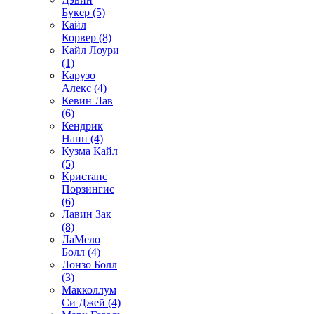
Букер (5)
Кайл
Корвер (8)
Кайл Лоури
(1)
Карузо
Алекс (4)
Кевин Лав
(6)
Кендрик
Нанн (4)
Кузма Кайл
(5)
Кристапс
Порзингис
(6)
Лавин Зак
(8)
ЛаМело
Болл (4)
Лонзо Болл
(3)
Макколлум
Си Джей (4)