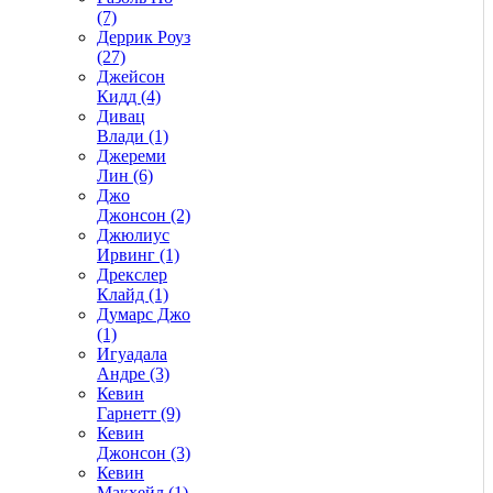
(7)
Деррик Роуз
(27)
Джейсон
Кидд (4)
Дивац
Влади (1)
Джереми
Лин (6)
Джо
Джонсон (2)
Джюлиус
Ирвинг (1)
Дрекслер
Клайд (1)
Думарс Джо
(1)
Игуадала
Андре (3)
Кевин
Гарнетт (9)
Кевин
Джонсон (3)
Кевин
Макхейл (1)