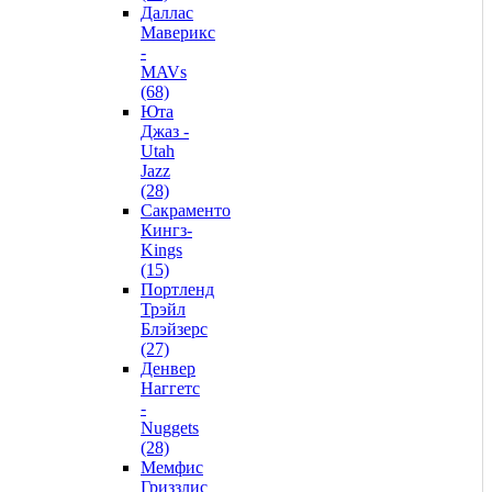
Даллас
Маверикс
-
MAVs
(68)
Юта
Джаз -
Utah
Jazz
(28)
Сакраменто
Кингз-
Kings
(15)
Портленд
Трэйл
Блэйзерс
(27)
Денвер
Наггетс
-
Nuggets
(28)
Мемфис
Гриззлис