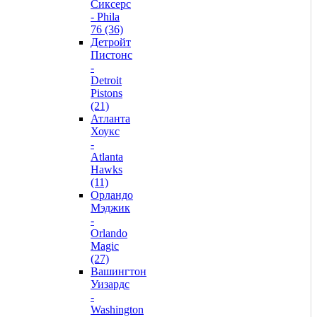
Сиксерс
- Phila
76 (36)
Детройт
Пистонс
-
Detroit
Pistons
(21)
Атланта
Хоукс
-
Atlanta
Hawks
(11)
Орландо
Мэджик
-
Orlando
Magic
(27)
Вашингтон
Уизардс
-
Washington