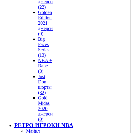
джерси
(22)
Golden
Edition
2021
джерси
(9)
Big
Faces
Series
(13)
NBA +
Bape
(8)
Just
Don
шорты
(32)
Gold
Midas
2020
джерси
(0)
РЕТРО ИГРОКИ NBA
Майкл