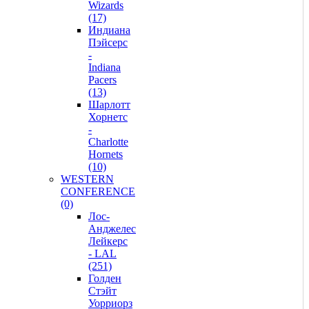
Wizards
(17)
Индиана
Пэйсерс
-
Indiana
Pacers
(13)
Шарлотт
Хорнетс
-
Charlotte
Hornets
(10)
WESTERN
CONFERENCE
(0)
Лос-
Анджелес
Лейкерс
- LAL
(251)
Голден
Стэйт
Уорриорз