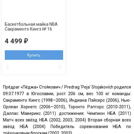
Баскетбольная майка NBA
Сакраменто Кингз № 16
Стоякович Предраг черная
swingman РЕТРО
4 499
₽
Купить
Пре́драг «Пе́джа» Стоя́кович / Predrag 'Peja' Stojakovich родился
09.07.1977 в Югославии, рост 206 см, вес 100 кг команды:
Сакраменто Кингс (1998—2006), Индиана Пэйсерс (2006), Нью-
Орлеан Хорнетс (2006—2010), Торонто Рэпторс (2010-2011),
Даллас Маверикс (2011) достижения: Чемпион НБА (2011)
Матч всех звёзд НБА (2002, 2003, 2004) Вторая сборная всех
звёзд НБА (2004) Победитель соревнования НБА по
трёхочковым броскам (2002, 2003)