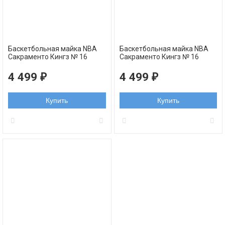
Баскетбольная майка NBA
Баскетбольная майка NBA
Сакраменто Кингз № 16
Сакраменто Кингз № 16
Стоякович Предраг белая
Стоякович Предраг
swingman РЕТРО
фиолетовая swingman
4 499
4 499
₽
₽
РЕТРО
Купить
Купить