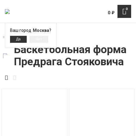
0
0
₽
Ваш город
Москва
?
Ретро игроки NBA
Баскетбольная форма
Предрага Стояковича