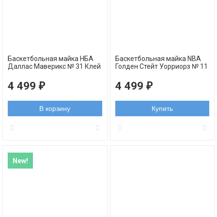
Баскетбольная майка НБА
Баскетбольная майка NBA
Даллас Маверикс № 31 Клей
Голден Стейт Уорриорз № 11
Томпсон белая с серым 2025
Клей Томпсон синяя
swingman
4 499
4 499
₽
₽
В корзину
Купить
New!