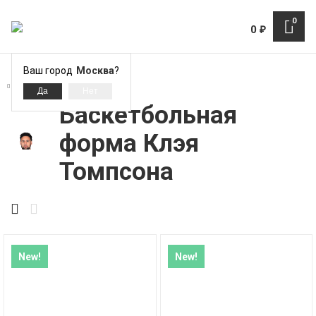
0
0
₽
Ваш город
Москва
?
Современные игроки NBA
Баскетбольная
форма Клэя
Томпсона
New!
New!