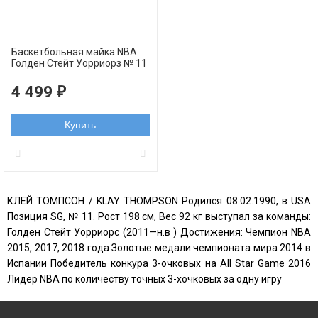
Баскетбольная майка NBA
Голден Стейт Уорриорз № 11
Клей Томпсон РЕТРО белая
swingman
4 499
₽
Купить
КЛЕЙ ТОМПСОН / KLAY THOMPSON Родился 08.02.1990, в USA
Позиция SG, № 11. Рост 198 см, Вес 92 кг выступал за команды:
Голден Стейт Уорриорс (2011—н.в ) Достижения: Чемпион NBA
2015, 2017, 2018 года Золотые медали чемпионата мира 2014 в
Испании Победитель конкура 3-очковых на All Star Game 2016
Лидер NBA по количеству точных 3-хочковых за одну игру