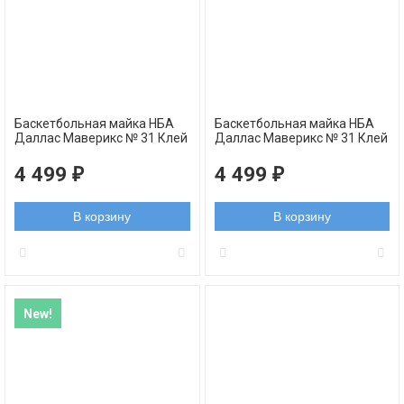
Баскетбольная майка НБА
Баскетбольная майка НБА
Даллас Маверикс № 31 Клей
Даллас Маверикс № 31 Клей
Томпсон синяя 2025
Томпсон белая 2025
4 499
4 499
₽
₽
В корзину
В корзину
New!