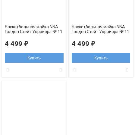
Баскетбольная майка NBA
Баскетбольная майка NBA
Голден Стейт Уорриорз № 11
Голден Стейт Уорриорз № 11
Клей Томпсон черная
Клей Томпсон желтая
swingman
swingman
4 499
4 499
₽
₽
Купить
Купить