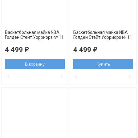
Баскетбольная майка NBA
Баскетбольная майка NBA
Голден Стейт Уорриорз № 11
Голден Стейт Уорриорз № 11
Клей Томпсон синяя 2022
Клей Томпсон белая
swingman
swingman
4 499
4 499
₽
₽
В корзину
Купить