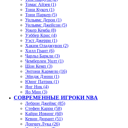
Томас Айзея (1)
Тони Кукоч (1)
Тони Паркер (5)
Уильямс Дерон (1)
Уильямс Джейсон (5)
Уокер Кемба (8)
Уэббер Крис (4)
Уэст Джерри (1)
Хаким Оладжувон (2)
Хилл Грант (6)
Чарльз Баркли (3)
Чемберлен Уилт (1)
Шон Кемп (3)
Энтони Кармело (16)
Эйндж Дэнни (1)
Юинг Патрик (1)
Янг Ник (4)
Яо Мин (3)
СОВРЕМЕННЫЕ ИГРОКИ NBA
Леброн Джеймс (85)
Стефен Карри (58)
Кайри Ирвинг (60)
Кевин Дюрант (51)
Дончич Лука (26)