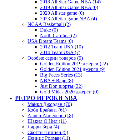
2018 All Star Game NBA (14)
2019 All Star Game NBA (0)
2020 All star game (0)
2023 All Star game NBA (4)
NCAA Basketball (2)
Duke (0)
North Carolina (2)
USA Dream Teams (0)
2012 Team USA (10)
2014 Team USA (7)
Особые серии товаров (0)
Golden Edition 2019 джерси (22)
Golden Edition 2021 джерси (9)
Big Faces Series (13)
NBA + Bape (8)
Just Don шорты (32)
Gold Midas 2020 джерси (0)
РЕТРО ИГРОКИ NBA
Майкл Джордан (70)
Коби Брайант (61)
Аллен Айверсон (18)
Шакил О'Нил (11)
Ларри Берд (4)
Скотти Пиппен (5)
Деннис Родман (11)