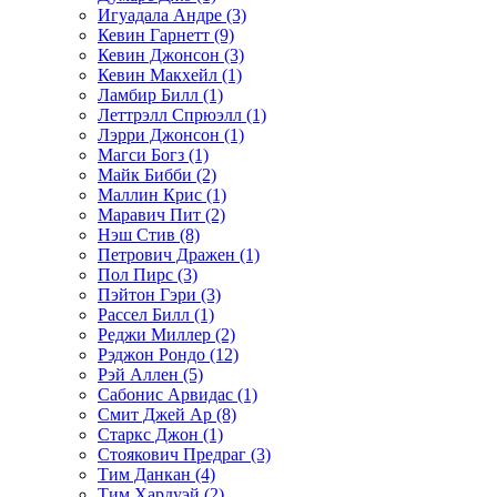
Игуадала Андре (3)
Кевин Гарнетт (9)
Кевин Джонсон (3)
Кевин Макхейл (1)
Ламбир Билл (1)
Леттрэлл Спрюэлл (1)
Лэрри Джонсон (1)
Магси Богз (1)
Майк Бибби (2)
Маллин Крис (1)
Маравич Пит (2)
Нэш Стив (8)
Петрович Дражен (1)
Пол Пирс (3)
Пэйтон Гэри (3)
Рассел Билл (1)
Реджи Миллер (2)
Рэджон Рондо (12)
Рэй Аллен (5)
Сабонис Арвидас (1)
Смит Джей Ар (8)
Старкс Джон (1)
Стоякович Предраг (3)
Тим Данкан (4)
Тим Хардуэй (2)