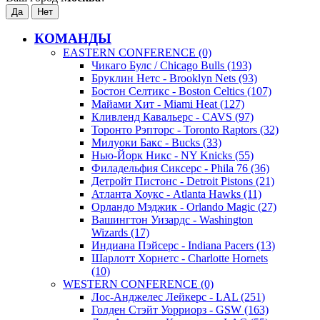
КОМАНДЫ
EASTERN CONFERENCE (0)
Чикаго Булс / Chicago Bulls (193)
Бруклин Нетс - Brooklyn Nets (93)
Бостон Селтикс - Boston Celtics (107)
Майами Хит - Miami Heat (127)
Кливленд Кавальерс - CAVS (97)
Торонто Рэпторс - Toronto Raptors (32)
Милуоки Бакс - Bucks (33)
Нью-Йорк Никс - NY Knicks (55)
Филадельфия Сиксерс - Phila 76 (36)
Детройт Пистонс - Detroit Pistons (21)
Атланта Хоукс - Atlanta Hawks (11)
Орландо Мэджик - Orlando Magic (27)
Вашингтон Уизардс - Washington
Wizards (17)
Индиана Пэйсерс - Indiana Pacers (13)
Шарлотт Хорнетс - Charlotte Hornets
(10)
WESTERN CONFERENCE (0)
Лос-Анджелес Лейкерс - LAL (251)
Голден Стэйт Уорриорз - GSW (163)