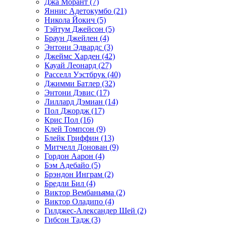
Джа Морант (7)
Яннис Адетокумбо (21)
Никола Йокич (5)
Тэйтум Джейсон (5)
Браун Джейлен (4)
Энтони Эдвардс (3)
Джеймс Харден (42)
Кауай Леонард (27)
Расселл Уэстбрук (40)
Джимми Батлер (32)
Энтони Дэвис (17)
Лиллард Дэмиан (14)
Пол Джордж (17)
Крис Пол (16)
Клей Томпсон (9)
Блейк Гриффин (13)
Митчелл Донован (9)
Гордон Аарон (4)
Бэм Адебайо (5)
Брэндон Инграм (2)
Бредли Бил (4)
Виктор Вембаньяма (2)
Виктор Оладипо (4)
Гилджес-Александер Шей (2)
Гибсон Тадж (3)