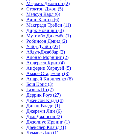
Мэджик Джонсон (2)
Стоктон Джон (5)
Мэлоун Карл (6)
Винс Картер (6)
Макгрэди Трэйси (11)
Дирк Новицки (3)
Мутомбо Дикембе (1)
Робинсон Дэвид (2)
Уэйд Дуэйн (27)
Абдул-Джаббар (2)
Алонзо Морнинг (2)
Андерсен Крис (4)
Анферни Xардуэй (5)
Амаре Стадемайр (3)
Андрей Кириленко (6)
Бош Крис (3)
Газоль По (7)
Деррик Роуз (27)
Джейсон Кидд (4)
Дивац Влади (1)
Джереми Лин (6)
Джо Джонсон (2)
Джюлиус Ирвинг (1)
Дрекслер Клайд (1)
Думарс Джо (1)