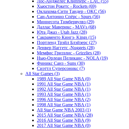
Лос-Анджелес Клипперс - LAC (55)
Хьюстон Рокетс - Rockets (69)
Оклахома-Сити Тандер - OKC (56)
Сан-Антонио Спёрс - Spurs (56)
Миннесота Тимбервулвз (29)
Даллас Маверикс - MAVs (68)
Юта Джаз - Utah Jazz (28)
Сакраменто Кингз- Kings (15)
Портленд Трэйл Блэйзерс (27)
Денвер Наггетс -Nuggets (28)
Мемфис Гриззлис - Grizzlies (28)
Нью-Орлеан Пеликанс - NOLA (19)
Финикс Санз - Suns (30)
Сиэттл Суперсоникс (7)
All Star Games (3)
1989 All Star Game NBA (0)
1991 All Star Game NBA (1)
1992 All Star Game NBA (1)
1993 All Star Game NBA (1)
1996 All Star Game NBA (2)
1998 All Star Game NBA (1)
All Star Game NBA 2003 (1)
2015 All Star Game NBA (28)
2016 All Star Game NBA (9)
2017 All Star Game NBA (0)