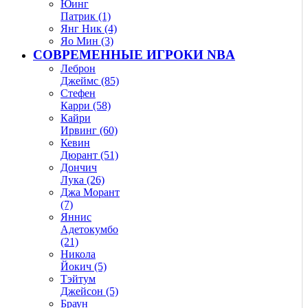
Юинг
Патрик (1)
Янг Ник (4)
Яо Мин (3)
СОВРЕМЕННЫЕ ИГРОКИ NBA
Леброн
Джеймс (85)
Стефен
Карри (58)
Кайри
Ирвинг (60)
Кевин
Дюрант (51)
Дончич
Лука (26)
Джа Морант
(7)
Яннис
Адетокумбо
(21)
Никола
Йокич (5)
Тэйтум
Джейсон (5)
Браун