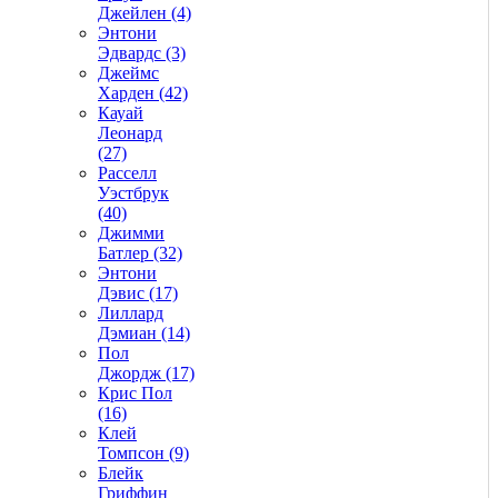
Джейлен (4)
Энтони
Эдвардс (3)
Джеймс
Харден (42)
Кауай
Леонард
(27)
Расселл
Уэстбрук
(40)
Джимми
Батлер (32)
Энтони
Дэвис (17)
Лиллард
Дэмиан (14)
Пол
Джордж (17)
Крис Пол
(16)
Клей
Томпсон (9)
Блейк
Гриффин