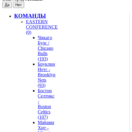
КОМАНДЫ
EASTERN
CONFERENCE
(0)
Чикаго
Булс /
Chicago
Bulls
(193)
Бруклин
Нетс -
Brooklyn
Nets
(93)
Бостон
Селтикс
-
Boston
Celtics
(107)
Майами
Хит -