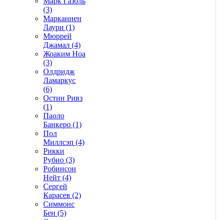
Марк Газоль
(3)
Марканнен
Лаури (1)
Мюррей
Джамал (4)
Жоаким Ноа
(3)
Олдридж
Ламаркус
(6)
Остин Ривз
(1)
Паоло
Банкеро (1)
Пол
Миллсэп (4)
Рикки
Рубио (3)
Робинсон
Нейт (4)
Сергей
Карасев (2)
Симмонс
Бен (5)