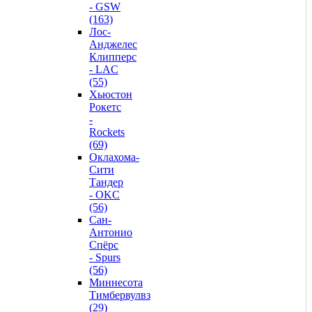
- GSW
(163)
Лос-
Анджелес
Клипперс
- LAC
(55)
Хьюстон
Рокетс
-
Rockets
(69)
Оклахома-
Сити
Тандер
- OKC
(56)
Сан-
Антонио
Спёрс
- Spurs
(56)
Миннесота
Тимбервулвз
(29)