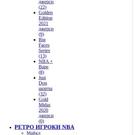
джерси
(22)
Golden
Edition
2021
джерси
(9)
Big
Faces
Series
(13)
NBA +
Bape
(8)
Just
Don
шорты
(32)
Gold
Midas
2020
джерси
(0)
РЕТРО ИГРОКИ NBA
Майкл