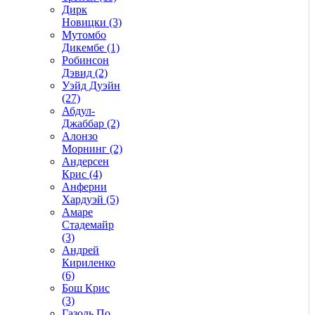
Дирк
Новицки (3)
Мутомбо
Дикембе (1)
Робинсон
Дэвид (2)
Уэйд Дуэйн
(27)
Абдул-
Джаббар (2)
Алонзо
Морнинг (2)
Андерсен
Крис (4)
Анферни
Xардуэй (5)
Амаре
Стадемайр
(3)
Андрей
Кириленко
(6)
Бош Крис
(3)
Газоль По