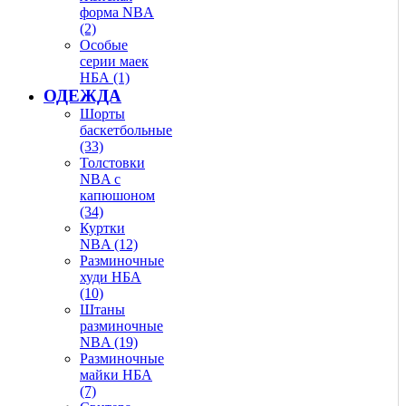
форма NBA
(2)
Особые
серии маек
НБА (1)
ОДЕЖДА
Шорты
баскетбольные
(33)
Толстовки
NBA с
капюшоном
(34)
Куртки
NBA (12)
Разминочные
худи НБА
(10)
Штаны
разминочные
NBA (19)
Разминочные
майки НБА
(7)