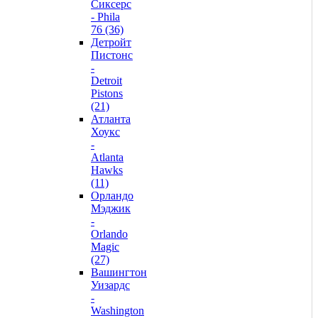
Сиксерс
- Phila
76 (36)
Детройт
Пистонс
-
Detroit
Pistons
(21)
Атланта
Хоукс
-
Atlanta
Hawks
(11)
Орландо
Мэджик
-
Orlando
Magic
(27)
Вашингтон
Уизардс
-
Washington