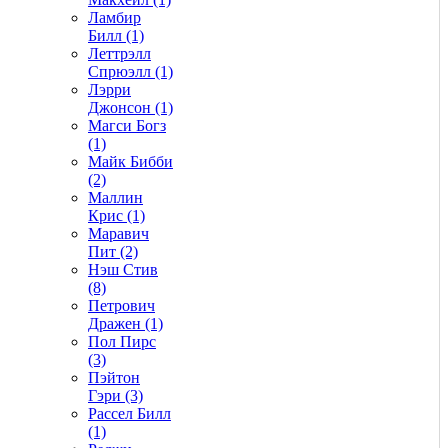
Ламбир
Билл (1)
Леттрэлл
Спрюэлл (1)
Лэрри
Джонсон (1)
Магси Богз
(1)
Майк Бибби
(2)
Маллин
Крис (1)
Маравич
Пит (2)
Нэш Стив
(8)
Петрович
Дражен (1)
Пол Пирс
(3)
Пэйтон
Гэри (3)
Рассел Билл
(1)