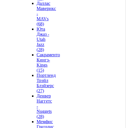
Даллас
Маверикс
-
MAVs
(68)
Юта
Джаз -
Utah
Jazz
(28)
Сакраменто
Кингз-
Kings
(15)
Портленд
Трэйл
Блэйзерс
(27)
Денвер
Наггетс
-
Nuggets
(28)
Мемфис
Гриззлис