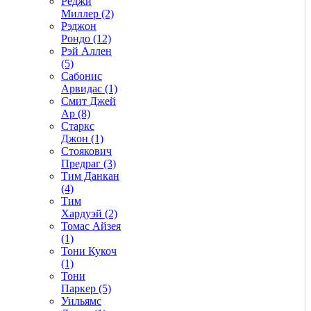
Реджи
Миллер (2)
Рэджон
Рондо (12)
Рэй Аллен
(5)
Сабонис
Арвидас (1)
Смит Джей
Ар (8)
Старкс
Джон (1)
Стоякович
Предраг (3)
Тим Данкан
(4)
Тим
Хардуэй (2)
Томас Айзея
(1)
Тони Кукоч
(1)
Тони
Паркер (5)
Уильямс