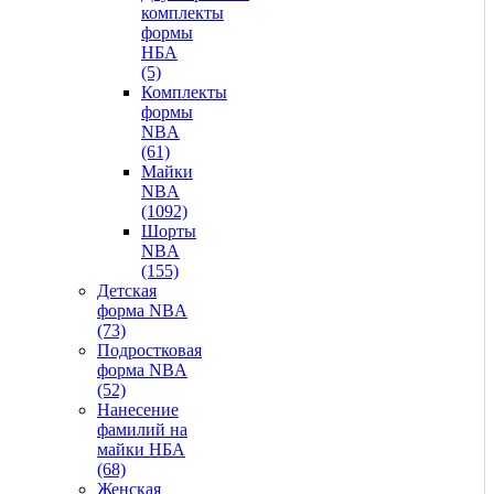
комплекты
формы
НБА
(5)
Комплекты
формы
NBA
(61)
Майки
NBA
(1092)
Шорты
NBA
(155)
Детская
форма NBA
(73)
Подростковая
форма NBA
(52)
Нанесение
фамилий на
майки НБА
(68)
Женская