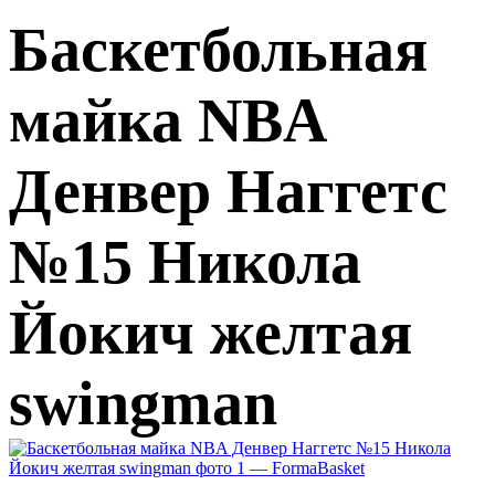
Баскетбольная
майка NBA
Денвер Наггетс
№15 Никола
Йокич желтая
swingman