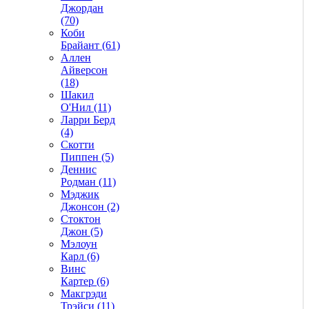
Джордан
(70)
Коби
Брайант (61)
Аллен
Айверсон
(18)
Шакил
О'Нил (11)
Ларри Берд
(4)
Скотти
Пиппен (5)
Деннис
Родман (11)
Мэджик
Джонсон (2)
Стоктон
Джон (5)
Мэлоун
Карл (6)
Винс
Картер (6)
Макгрэди
Трэйси (11)