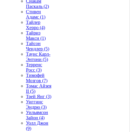
Сиакам
Паскаль (2)
Стивен
Адамс (1)
Тайлер
Херро (4)
Тайриз
Макси (1)
Тайсон
Чендлер (5)
Таунс Карл-
Энтони (5)
Терренс
Росс (3)
Тимофей
Мозгов (7)
Томас Айзея
II (5)
Трей Янг (3)
Уиггинс
Эндрю (3)
Уильямсон
Зайон (4)
Уолл Джон
(9)