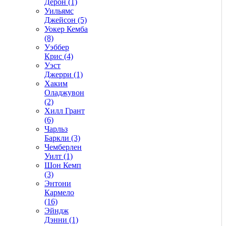
Дерон (1)
Уильямс
Джейсон (5)
Уокер Кемба
(8)
Уэббер
Крис (4)
Уэст
Джерри (1)
Хаким
Оладжувон
(2)
Хилл Грант
(6)
Чарльз
Баркли (3)
Чемберлен
Уилт (1)
Шон Кемп
(3)
Энтони
Кармело
(16)
Эйндж
Дэнни (1)