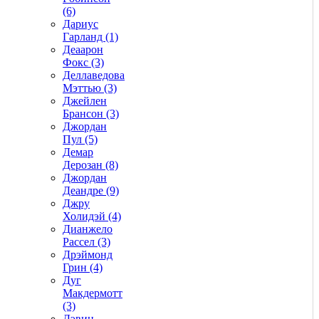
(6)
Дариус
Гарланд (1)
Деаарон
Фокс (3)
Деллаведова
Мэттью (3)
Джейлен
Брансон (3)
Джордан
Пул (5)
Демар
Дерозан (8)
Джордан
Деандре (9)
Джру
Холидэй (4)
Дианжело
Рассел (3)
Дрэймонд
Грин (4)
Дуг
Макдермотт
(3)
Дэвин