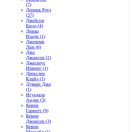
(7)
Деррик Роуз
(27)
Джейсон
Кидд (4)
Дивац
Влади (1)
Джереми
Лин (6)
Джо
Джонсон (2)
Джюлиус
Ирвинг (1)
Дрекслер
Клайд (1)
Думарс Джо
(1)
Игуадала
Андре (3)
Кевин
Гарнетт (9)
Кевин
Джонсон (3)
Кевин
Макхейл (1)