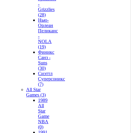
-
Grizzlies
(28)
Нью-
Орлеан
Пеликанс
-
NOLA
(19)
Финикс
Санз -
Suns
(30)
Сиэттл
Суперсоникс
(7)
All Star
Games (3)
1989
All
Star
Game
NBA
(0)
1991