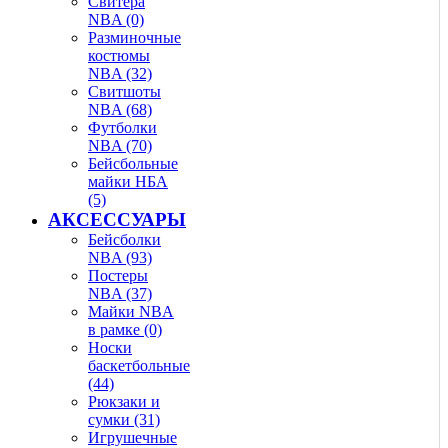
Свитера
NBA (0)
Разминочные
костюмы
NBA (32)
Свитшоты
NBA (68)
Футболки
NBA (70)
Бейсбольные
майки НБА
(5)
АКСЕССУАРЫ
Бейсболки
NBA (93)
Постеры
NBA (37)
Майки NBA
в рамке (0)
Носки
баскетбольные
(44)
Рюкзаки и
сумки (31)
Игрушечные