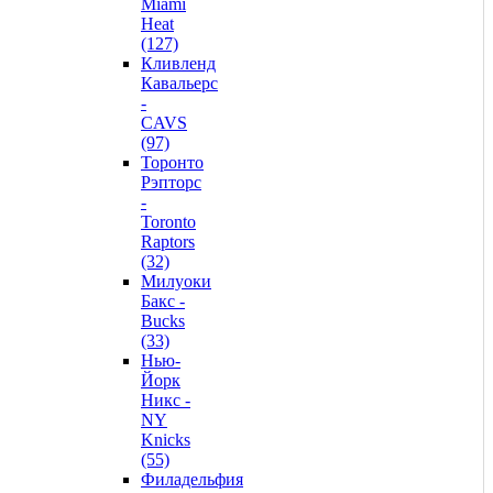
Miami
Heat
(127)
Кливленд
Кавальерс
-
CAVS
(97)
Торонто
Рэпторс
-
Toronto
Raptors
(32)
Милуоки
Бакс -
Bucks
(33)
Нью-
Йорк
Никс -
NY
Knicks
(55)
Филадельфия