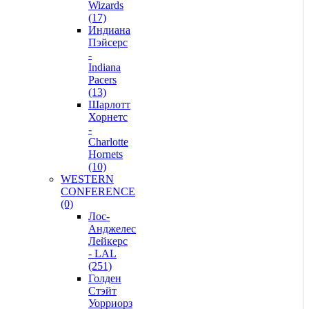
Wizards
(17)
Индиана
Пэйсерс
-
Indiana
Pacers
(13)
Шарлотт
Хорнетс
-
Charlotte
Hornets
(10)
WESTERN
CONFERENCE
(0)
Лос-
Анджелес
Лейкерс
- LAL
(251)
Голден
Стэйт
Уорриорз