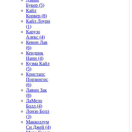
Букер (5)
Кайл
Корвер (8)
Кайл Лоури
(1)
Карузо
Алекс (4)
Кевин Лав
(6)
Кендрик
Нанн (4)
Кузма Кайл
(5)
Кристапс
Порзингис
(6)
Лавин Зак
(8)
ЛаМело
Болл (4)
Лонзо Болл
(3)
Макколлум
Си Джей (4)