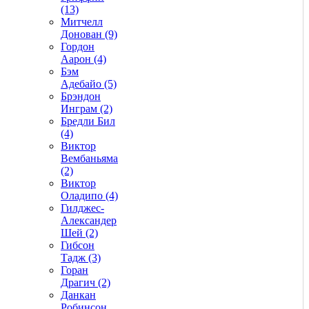
(13)
Митчелл
Донован (9)
Гордон
Аарон (4)
Бэм
Адебайо (5)
Брэндон
Инграм (2)
Бредли Бил
(4)
Виктор
Вембаньяма
(2)
Виктор
Оладипо (4)
Гилджес-
Александер
Шей (2)
Гибсон
Тадж (3)
Горан
Драгич (2)
Данкан
Робинсон