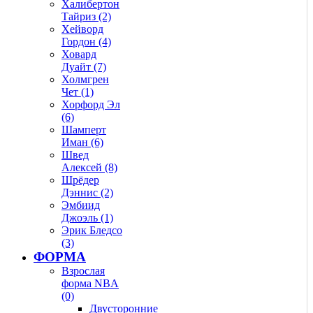
Халибертон
Тайриз (2)
Хейворд
Гордон (4)
Ховард
Дуайт (7)
Холмгрен
Чет (1)
Хорфорд Эл
(6)
Шамперт
Иман (6)
Швед
Алексей (8)
Шрёдер
Дэннис (2)
Эмбиид
Джоэль (1)
Эрик Бледсо
(3)
ФОРМА
Взрослая
форма NBA
(0)
Двусторонние