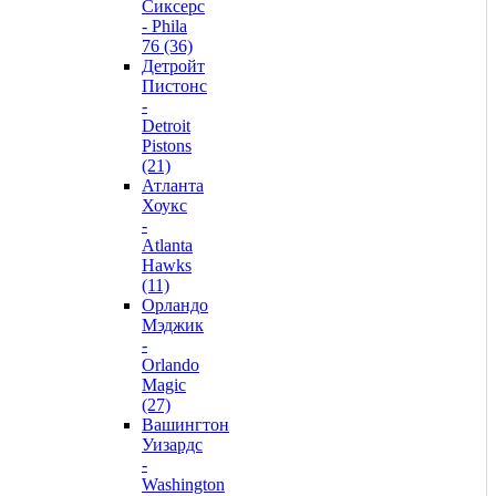
Сиксерс
- Phila
76 (36)
Детройт
Пистонс
-
Detroit
Pistons
(21)
Атланта
Хоукс
-
Atlanta
Hawks
(11)
Орландо
Мэджик
-
Orlando
Magic
(27)
Вашингтон
Уизардс
-
Washington