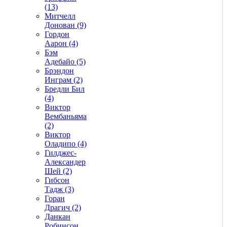
(13)
Митчелл
Донован (9)
Гордон
Аарон (4)
Бэм
Адебайо (5)
Брэндон
Инграм (2)
Бредли Бил
(4)
Виктор
Вембаньяма
(2)
Виктор
Оладипо (4)
Гилджес-
Александер
Шей (2)
Гибсон
Тадж (3)
Горан
Драгич (2)
Данкан
Робинсон