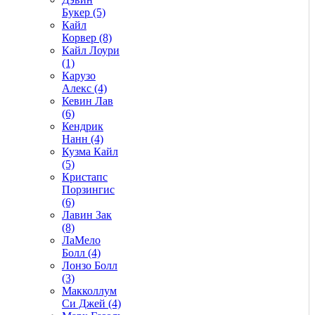
Букер (5)
Кайл
Корвер (8)
Кайл Лоури
(1)
Карузо
Алекс (4)
Кевин Лав
(6)
Кендрик
Нанн (4)
Кузма Кайл
(5)
Кристапс
Порзингис
(6)
Лавин Зак
(8)
ЛаМело
Болл (4)
Лонзо Болл
(3)
Макколлум
Си Джей (4)