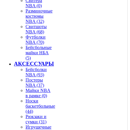
Свитера
NBA (0)
Разминочные
костюмы
NBA (32)
Свитшоты
NBA (68)
Футболки
NBA (70)
Бейсбольные
майки НБА
(5)
АКСЕССУАРЫ
Бейсболки
NBA (93)
Постеры
NBA (37)
Майки NBA
в рамке (0)
Носки
баскетбольные
(44)
Рюкзаки и
сумки (31)
Игрушечные