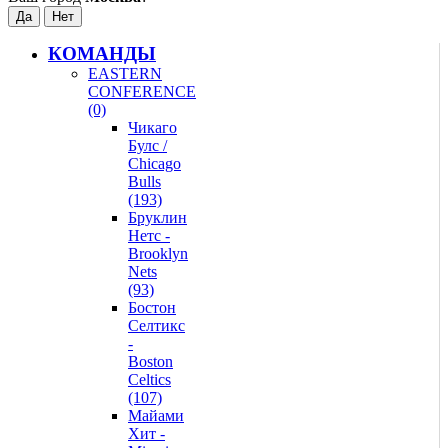
КОМАНДЫ
EASTERN
CONFERENCE
(0)
Чикаго
Булс /
Chicago
Bulls
(193)
Бруклин
Нетс -
Brooklyn
Nets
(93)
Бостон
Селтикс
-
Boston
Celtics
(107)
Майами
Хит -