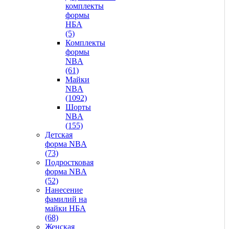
комплекты
формы
НБА
(5)
Комплекты
формы
NBA
(61)
Майки
NBA
(1092)
Шорты
NBA
(155)
Детская
форма NBA
(73)
Подростковая
форма NBA
(52)
Нанесение
фамилий на
майки НБА
(68)
Женская