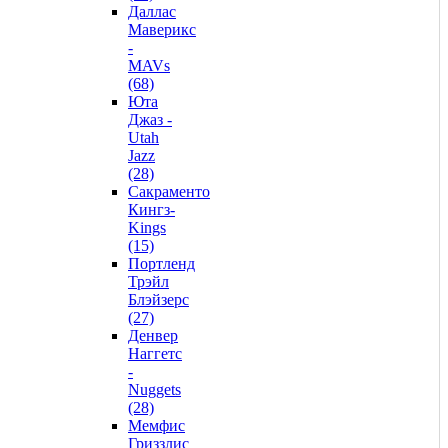
Даллас
Маверикс
-
MAVs
(68)
Юта
Джаз -
Utah
Jazz
(28)
Сакраменто
Кингз-
Kings
(15)
Портленд
Трэйл
Блэйзерс
(27)
Денвер
Наггетс
-
Nuggets
(28)
Мемфис
Гриззлис