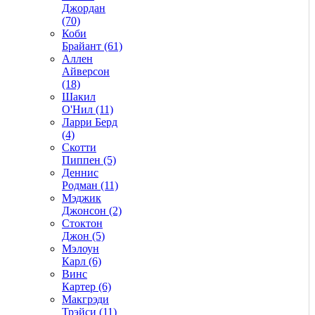
Джордан
(70)
Коби
Брайант (61)
Аллен
Айверсон
(18)
Шакил
О'Нил (11)
Ларри Берд
(4)
Скотти
Пиппен (5)
Деннис
Родман (11)
Мэджик
Джонсон (2)
Стоктон
Джон (5)
Мэлоун
Карл (6)
Винс
Картер (6)
Макгрэди
Трэйси (11)