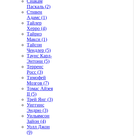
Сиакам
Паскаль (2)
Стивен
Адамс (1)
Тайлер
Херро (4)
Тайриз
Макси (1)
Тайсон
Чендлер (5)
Таунс Карл-
Энтони (5)
Терренс
Росс (3)
Тимофей
Мозгов (7)
Томас Айзея
II (5)
Трей Янг (3)
Уиггинс
Эндрю (3)
Уильямсон
Зайон (4)
Уолл Джон
(9)