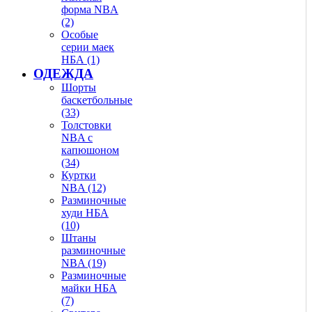
форма NBA
(2)
Особые
серии маек
НБА (1)
ОДЕЖДА
Шорты
баскетбольные
(33)
Толстовки
NBA с
капюшоном
(34)
Куртки
NBA (12)
Разминочные
худи НБА
(10)
Штаны
разминочные
NBA (19)
Разминочные
майки НБА
(7)