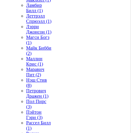
Ламбир
Билл (1)
Леттрэлл
Спрюэлл (1)
Лэрри
Джонсон (1)
Магси Богз
(1)
Майк Бибби
(2)
Маллин
Крис (1)
Маравич
Пит (2)
Нэш Стив
(8)
Петрович
Дражен (1)
Пол Пирс
(3)
Пэйтон
Гэри (3)
Рассел Билл
(1)