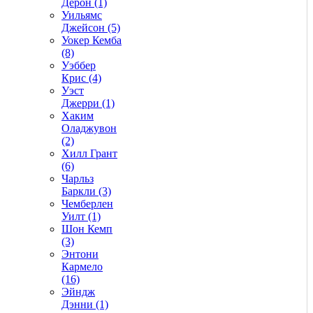
Дерон (1)
Уильямс
Джейсон (5)
Уокер Кемба
(8)
Уэббер
Крис (4)
Уэст
Джерри (1)
Хаким
Оладжувон
(2)
Хилл Грант
(6)
Чарльз
Баркли (3)
Чемберлен
Уилт (1)
Шон Кемп
(3)
Энтони
Кармело
(16)
Эйндж
Дэнни (1)