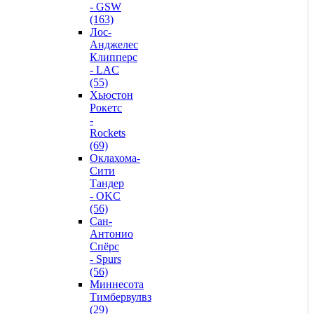
- GSW
(163)
Лос-
Анджелес
Клипперс
- LAC
(55)
Хьюстон
Рокетс
-
Rockets
(69)
Оклахома-
Сити
Тандер
- OKC
(56)
Сан-
Антонио
Спёрс
- Spurs
(56)
Миннесота
Тимбервулвз
(29)