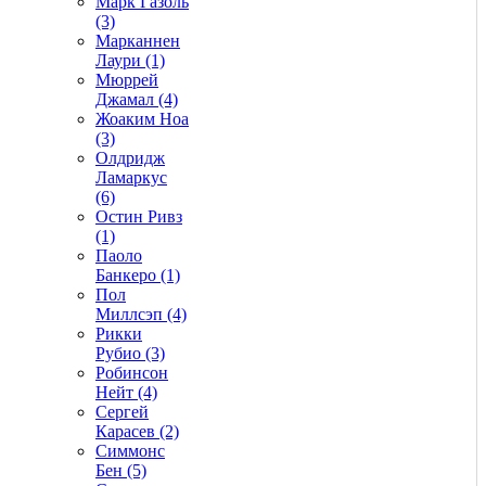
Марк Газоль
(3)
Марканнен
Лаури (1)
Мюррей
Джамал (4)
Жоаким Ноа
(3)
Олдридж
Ламаркус
(6)
Остин Ривз
(1)
Паоло
Банкеро (1)
Пол
Миллсэп (4)
Рикки
Рубио (3)
Робинсон
Нейт (4)
Сергей
Карасев (2)
Симмонс
Бен (5)