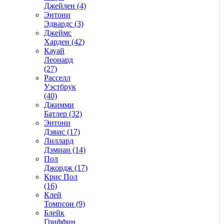
Джейлен (4)
Энтони
Эдвардс (3)
Джеймс
Харден (42)
Кауай
Леонард
(27)
Расселл
Уэстбрук
(40)
Джимми
Батлер (32)
Энтони
Дэвис (17)
Лиллард
Дэмиан (14)
Пол
Джордж (17)
Крис Пол
(16)
Клей
Томпсон (9)
Блейк
Гриффин