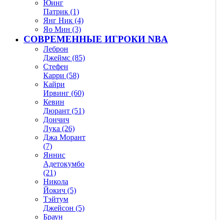
Юинг
Патрик (1)
Янг Ник (4)
Яо Мин (3)
СОВРЕМЕННЫЕ ИГРОКИ NBA
Леброн
Джеймс (85)
Стефен
Карри (58)
Кайри
Ирвинг (60)
Кевин
Дюрант (51)
Дончич
Лука (26)
Джа Морант
(7)
Яннис
Адетокумбо
(21)
Никола
Йокич (5)
Тэйтум
Джейсон (5)
Браун