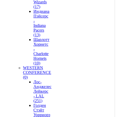
Wizards
(17)
Индиана
Пэйсерс
-
Indiana
Pacers
(13)
Шарлотт
Хорнетс
-
Charlotte
Hornets
(10)
WESTERN
CONFERENCE
(0)
Лос-
Анджелес
Лейкерс
- LAL
(251)
Голден
Стэйт
Уорриорз