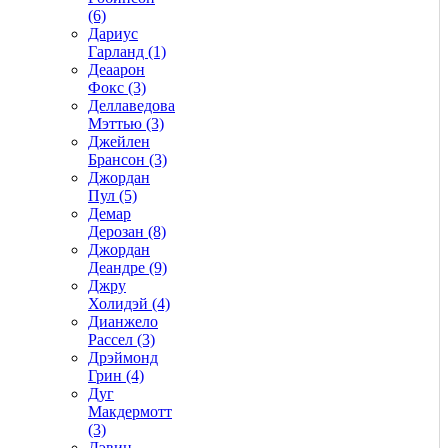
(6)
Дариус
Гарланд (1)
Деаарон
Фокс (3)
Деллаведова
Мэттью (3)
Джейлен
Брансон (3)
Джордан
Пул (5)
Демар
Дерозан (8)
Джордан
Деандре (9)
Джру
Холидэй (4)
Дианжело
Рассел (3)
Дрэймонд
Грин (4)
Дуг
Макдермотт
(3)
Дэвин