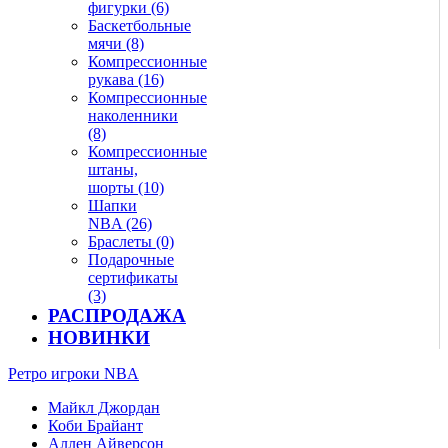
фигурки (6)
Баскетбольные
мячи (8)
Компрессионные
рукава (16)
Компрессионные
наколенники
(8)
Компрессионные
штаны,
шорты (10)
Шапки
NBA (26)
Браслеты (0)
Подарочные
сертификаты
(3)
РАСПРОДАЖА
НОВИНКИ
Ретро игроки NBA
Майкл Джордан
Коби Брайант
Аллен Айверсон