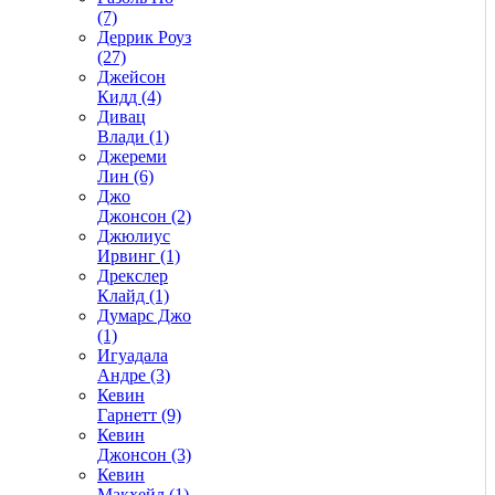
(7)
Деррик Роуз
(27)
Джейсон
Кидд (4)
Дивац
Влади (1)
Джереми
Лин (6)
Джо
Джонсон (2)
Джюлиус
Ирвинг (1)
Дрекслер
Клайд (1)
Думарс Джо
(1)
Игуадала
Андре (3)
Кевин
Гарнетт (9)
Кевин
Джонсон (3)
Кевин
Макхейл (1)