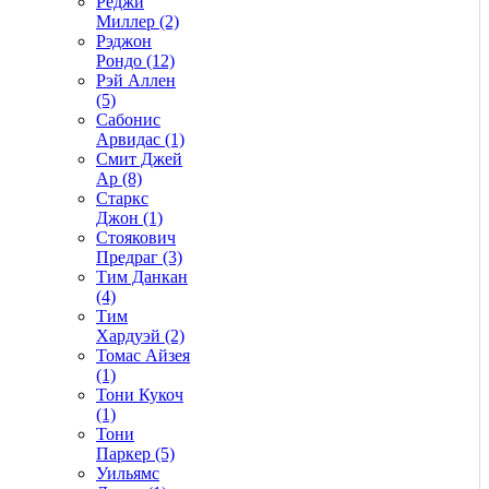
Реджи
Миллер (2)
Рэджон
Рондо (12)
Рэй Аллен
(5)
Сабонис
Арвидас (1)
Смит Джей
Ар (8)
Старкс
Джон (1)
Стоякович
Предраг (3)
Тим Данкан
(4)
Тим
Хардуэй (2)
Томас Айзея
(1)
Тони Кукоч
(1)
Тони
Паркер (5)
Уильямс