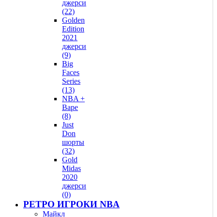
джерси
(22)
Golden
Edition
2021
джерси
(9)
Big
Faces
Series
(13)
NBA +
Bape
(8)
Just
Don
шорты
(32)
Gold
Midas
2020
джерси
(0)
РЕТРО ИГРОКИ NBA
Майкл