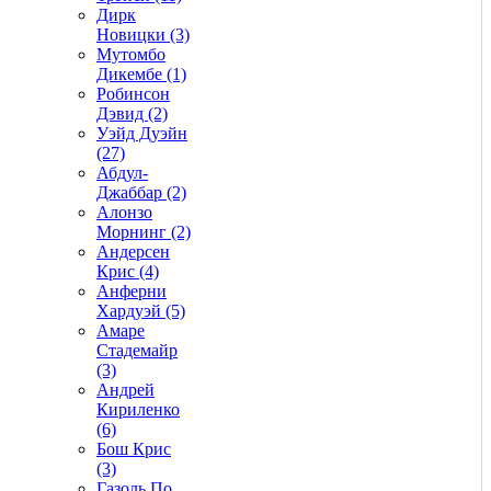
Дирк
Новицки (3)
Мутомбо
Дикембе (1)
Робинсон
Дэвид (2)
Уэйд Дуэйн
(27)
Абдул-
Джаббар (2)
Алонзо
Морнинг (2)
Андерсен
Крис (4)
Анферни
Xардуэй (5)
Амаре
Стадемайр
(3)
Андрей
Кириленко
(6)
Бош Крис
(3)
Газоль По