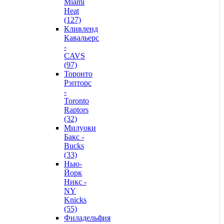
Miami
Heat
(127)
Кливленд
Кавальерс
-
CAVS
(97)
Торонто
Рэпторс
-
Toronto
Raptors
(32)
Милуоки
Бакс -
Bucks
(33)
Нью-
Йорк
Никс -
NY
Knicks
(55)
Филадельфия