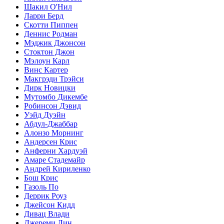
Шакил О'Нил
Ларри Берд
Скотти Пиппен
Деннис Родман
Мэджик Джонсон
Стоктон Джон
Мэлоун Карл
Винс Картер
Макгрэди Трэйси
Дирк Новицки
Мутомбо Дикембе
Робинсон Дэвид
Уэйд Дуэйн
Абдул-Джаббар
Алонзо Морнинг
Андерсен Крис
Анферни Xардуэй
Амаре Стадемайр
Андрей Кириленко
Бош Крис
Газоль По
Деррик Роуз
Джейсон Кидд
Дивац Влади
Джереми Лин