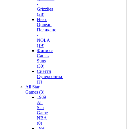
-
Grizzlies
(28)
Нью-
Орлеан
Пеликанс
-
NOLA
(19)
Финикс
Санз -
Suns
(30)
Сиэттл
Суперсоникс
(7)
All Star
Games (3)
1989
All
Star
Game
NBA
(0)
1991