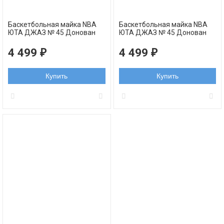
Баскетбольная майка NBA
Баскетбольная майка NBA
ЮТА ДЖАЗ № 45 Донован
ЮТА ДЖАЗ № 45 Донован
Митчелл желтая swingman
Митчелл черная swingman
4 499
4 499
₽
₽
Купить
Купить