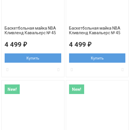
Баскетбольная майка NBA
Баскетбольная майка NBA
Кливленд Кавальерс № 45
Кливленд Кавальерс № 45
Донован Митчелл белая
Донован Митчелл белая с
swingman
золотом THE LAND swingman
4 499
4 499
₽
₽
Купить
Купить
New!
New!