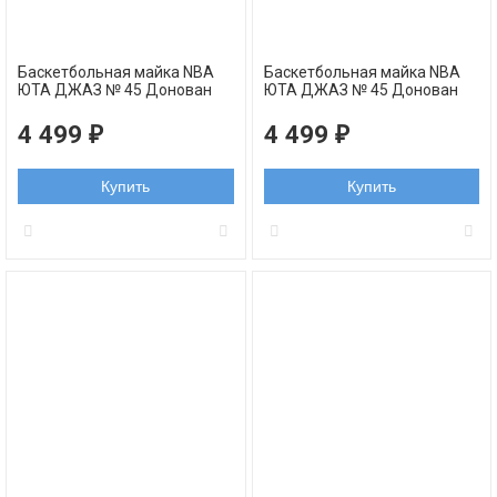
Баскетбольная майка NBA
Баскетбольная майка NBA
ЮТА ДЖАЗ № 45 Донован
ЮТА ДЖАЗ № 45 Донован
Митчелл оранжевая
Митчелл белая swingman
swingman
4 499
4 499
₽
₽
Купить
Купить