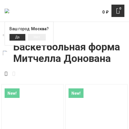
0
0
₽
Ваш город
Москва
?
Современные игроки NBA
Баскетбольная форма
Митчелла Донована
New!
New!