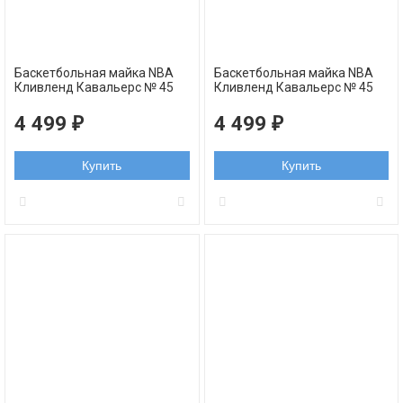
Баскетбольная майка NBA
Баскетбольная майка NBA
Кливленд Кавальерс № 45
Кливленд Кавальерс № 45
Донован Митчелл бордовая
Донован Митчелл черная
swingman
swingman
4 499
4 499
₽
₽
Купить
Купить