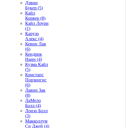
Дэвин
Букер (5)
Кайл
Корвер (8)
Кайл Лоури
(1)
Карузо
Алекс (4)
Кевин Лав
(6)
Кендрик
Нанн (4)
Кузма Кайл
(5)
Кристапс
Порзингис
(6)
Лавин Зак
(8)
ЛаМело
Болл (4)
Лонзо Болл
(3)
Макколлум
Си Джей (4)