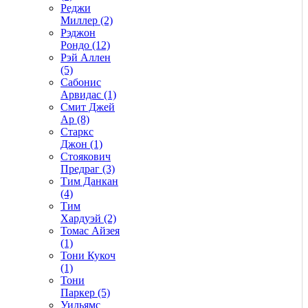
Реджи
Миллер (2)
Рэджон
Рондо (12)
Рэй Аллен
(5)
Сабонис
Арвидас (1)
Смит Джей
Ар (8)
Старкс
Джон (1)
Стоякович
Предраг (3)
Тим Данкан
(4)
Тим
Хардуэй (2)
Томас Айзея
(1)
Тони Кукоч
(1)
Тони
Паркер (5)
Уильямс