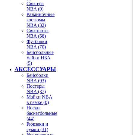
Свитера
NBA (0)
Разминочные
костюмы
NBA (32)
Свитшоты
NBA (68)
Футболки
NBA (70)
Бейсбольные
майки НБА
(5)
АКСЕССУАРЫ
Бейсболки
NBA (93)
Постеры
NBA (37)
Майки NBA
в рамке (0)
Носки
баскетбольные
(44)
Рюкзаки и
сумки (31)
Игрушечные