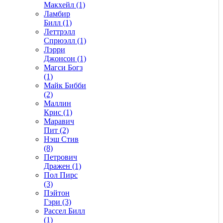
Макхейл (1)
Ламбир
Билл (1)
Леттрэлл
Спрюэлл (1)
Лэрри
Джонсон (1)
Магси Богз
(1)
Майк Бибби
(2)
Маллин
Крис (1)
Маравич
Пит (2)
Нэш Стив
(8)
Петрович
Дражен (1)
Пол Пирс
(3)
Пэйтон
Гэри (3)
Рассел Билл
(1)