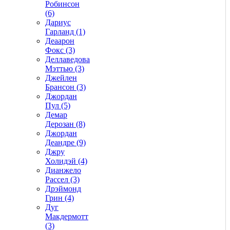
Робинсон
(6)
Дариус
Гарланд (1)
Деаарон
Фокс (3)
Деллаведова
Мэттью (3)
Джейлен
Брансон (3)
Джордан
Пул (5)
Демар
Дерозан (8)
Джордан
Деандре (9)
Джру
Холидэй (4)
Дианжело
Рассел (3)
Дрэймонд
Грин (4)
Дуг
Макдермотт
(3)