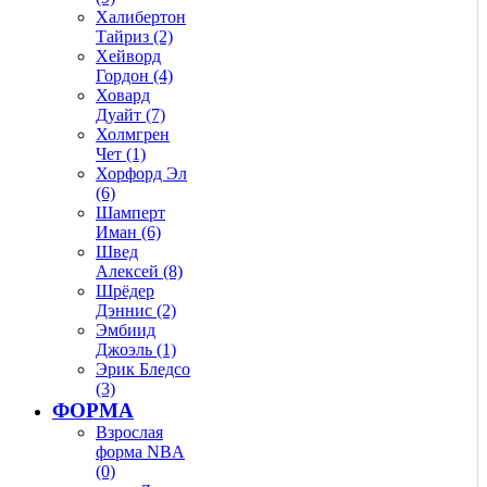
Халибертон
Тайриз (2)
Хейворд
Гордон (4)
Ховард
Дуайт (7)
Холмгрен
Чет (1)
Хорфорд Эл
(6)
Шамперт
Иман (6)
Швед
Алексей (8)
Шрёдер
Дэннис (2)
Эмбиид
Джоэль (1)
Эрик Бледсо
(3)
ФОРМА
Взрослая
форма NBA
(0)