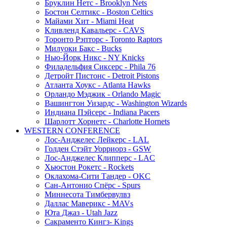
Бруклин Нетс - Brooklyn Nets
Бостон Селтикс - Boston Celtics
Майами Хит - Miami Heat
Кливленд Кавальерс - CAVS
Торонто Рэпторс - Toronto Raptors
Милуоки Бакс - Bucks
Нью-Йорк Никс - NY Knicks
Филадельфия Сиксерс - Phila 76
Детройт Пистонс - Detroit Pistons
Атланта Хоукс - Atlanta Hawks
Орландо Мэджик - Orlando Magic
Вашингтон Уизардс - Washington Wizards
Индиана Пэйсерс - Indiana Pacers
Шарлотт Хорнетс - Charlotte Hornets
WESTERN CONFERENCE
Лос-Анджелес Лейкерс - LAL
Голден Стэйт Уорриорз - GSW
Лос-Анджелес Клипперс - LAC
Хьюстон Рокетс - Rockets
Оклахома-Сити Тандер - OKC
Сан-Антонио Спёрс - Spurs
Миннесота Тимбервулвз
Даллас Маверикс - MAVs
Юта Джаз - Utah Jazz
Сакраменто Кингз- Kings