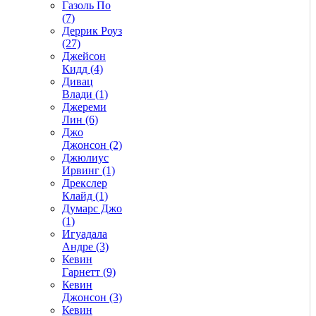
Газоль По
(7)
Деррик Роуз
(27)
Джейсон
Кидд (4)
Дивац
Влади (1)
Джереми
Лин (6)
Джо
Джонсон (2)
Джюлиус
Ирвинг (1)
Дрекслер
Клайд (1)
Думарс Джо
(1)
Игуадала
Андре (3)
Кевин
Гарнетт (9)
Кевин
Джонсон (3)
Кевин