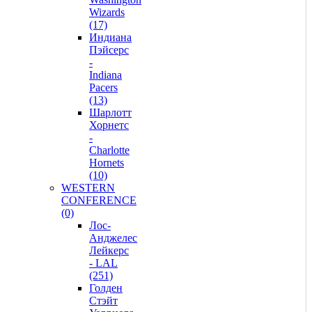
Wizards
(17)
Индиана
Пэйсерс
-
Indiana
Pacers
(13)
Шарлотт
Хорнетс
-
Charlotte
Hornets
(10)
WESTERN
CONFERENCE
(0)
Лос-
Анджелес
Лейкерс
- LAL
(251)
Голден
Стэйт