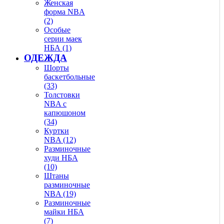
Женская
форма NBA
(2)
Особые
серии маек
НБА (1)
ОДЕЖДА
Шорты
баскетбольные
(33)
Толстовки
NBA с
капюшоном
(34)
Куртки
NBA (12)
Разминочные
худи НБА
(10)
Штаны
разминочные
NBA (19)
Разминочные
майки НБА
(7)