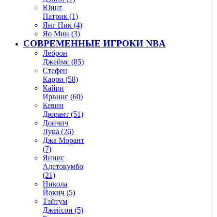
Юинг
Патрик (1)
Янг Ник (4)
Яо Мин (3)
СОВРЕМЕННЫЕ ИГРОКИ NBA
Леброн
Джеймс (85)
Стефен
Карри (58)
Кайри
Ирвинг (60)
Кевин
Дюрант (51)
Дончич
Лука (26)
Джа Морант
(7)
Яннис
Адетокумбо
(21)
Никола
Йокич (5)
Тэйтум
Джейсон (5)