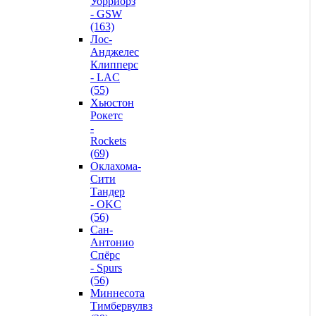
Уорриорз
- GSW
(163)
Лос-
Анджелес
Клипперс
- LAC
(55)
Хьюстон
Рокетс
-
Rockets
(69)
Оклахома-
Сити
Тандер
- OKC
(56)
Сан-
Антонио
Спёрс
- Spurs
(56)
Миннесота
Тимбервулвз