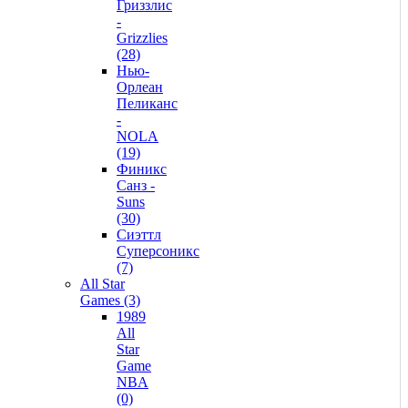
Гриззлис
-
Grizzlies
(28)
Нью-
Орлеан
Пеликанс
-
NOLA
(19)
Финикс
Санз -
Suns
(30)
Сиэттл
Суперсоникс
(7)
All Star
Games (3)
1989
All
Star
Game
NBA
(0)