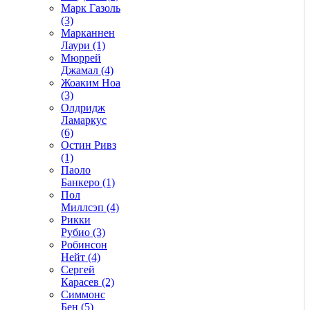
Марк Газоль
(3)
Марканнен
Лаури (1)
Мюррей
Джамал (4)
Жоаким Ноа
(3)
Олдридж
Ламаркус
(6)
Остин Ривз
(1)
Паоло
Банкеро (1)
Пол
Миллсэп (4)
Рикки
Рубио (3)
Робинсон
Нейт (4)
Сергей
Карасев (2)
Симмонс
Бен (5)