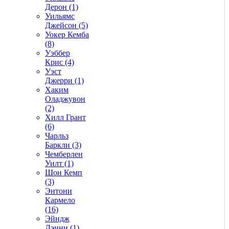
Дерон (1)
Уильямс
Джейсон (5)
Уокер Кемба
(8)
Уэббер
Крис (4)
Уэст
Джерри (1)
Хаким
Оладжувон
(2)
Хилл Грант
(6)
Чарльз
Баркли (3)
Чемберлен
Уилт (1)
Шон Кемп
(3)
Энтони
Кармело
(16)
Эйндж
Дэнни (1)