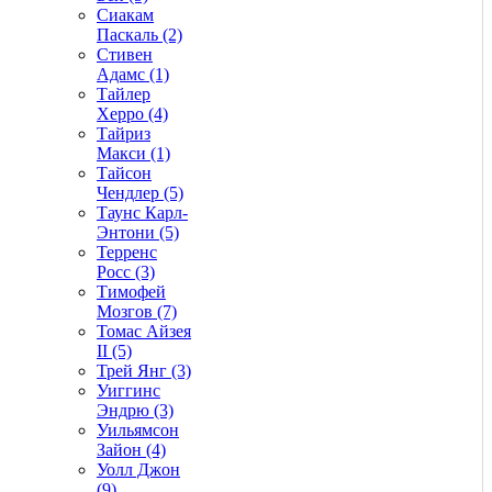
Сиакам
Паскаль (2)
Стивен
Адамс (1)
Тайлер
Херро (4)
Тайриз
Макси (1)
Тайсон
Чендлер (5)
Таунс Карл-
Энтони (5)
Терренс
Росс (3)
Тимофей
Мозгов (7)
Томас Айзея
II (5)
Трей Янг (3)
Уиггинс
Эндрю (3)
Уильямсон
Зайон (4)
Уолл Джон
(9)