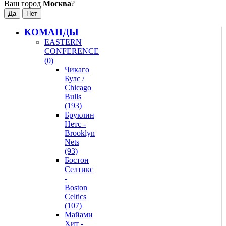
Ваш город
Москва
?
КОМАНДЫ
EASTERN
CONFERENCE
(0)
Чикаго
Булс /
Chicago
Bulls
(193)
Бруклин
Нетс -
Brooklyn
Nets
(93)
Бостон
Селтикс
-
Boston
Celtics
(107)
Майами
Хит -