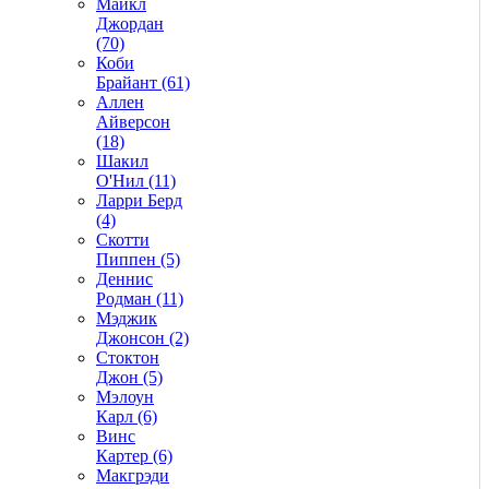
Майкл
Джордан
(70)
Коби
Брайант (61)
Аллен
Айверсон
(18)
Шакил
О'Нил (11)
Ларри Берд
(4)
Скотти
Пиппен (5)
Деннис
Родман (11)
Мэджик
Джонсон (2)
Стоктон
Джон (5)
Мэлоун
Карл (6)
Винс
Картер (6)
Макгрэди