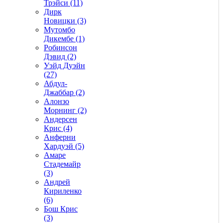
Трэйси (11)
Дирк
Новицки (3)
Мутомбо
Дикембе (1)
Робинсон
Дэвид (2)
Уэйд Дуэйн
(27)
Абдул-
Джаббар (2)
Алонзо
Морнинг (2)
Андерсен
Крис (4)
Анферни
Xардуэй (5)
Амаре
Стадемайр
(3)
Андрей
Кириленко
(6)
Бош Крис
(3)