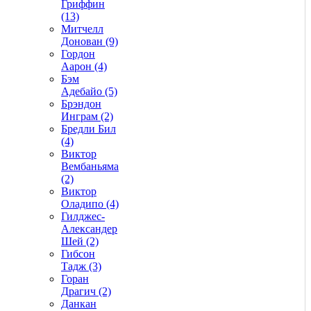
Гриффин
(13)
Митчелл
Донован (9)
Гордон
Аарон (4)
Бэм
Адебайо (5)
Брэндон
Инграм (2)
Бредли Бил
(4)
Виктор
Вембаньяма
(2)
Виктор
Оладипо (4)
Гилджес-
Александер
Шей (2)
Гибсон
Тадж (3)
Горан
Драгич (2)
Данкан