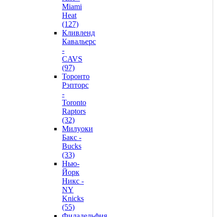
Miami
Heat
(127)
Кливленд
Кавальерс
-
CAVS
(97)
Торонто
Рэпторс
-
Toronto
Raptors
(32)
Милуоки
Бакс -
Bucks
(33)
Нью-
Йорк
Никс -
NY
Knicks
(55)
Филадельфия