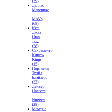
(29)
Даллас
Маверикс
-
MAVs
(68)
Юта
Джаз -
Utah
Jazz
(28)
Сакраменто
Кингз-
Kings
(15)
Портленд
Трэйл
Блэйзерс
(27)
Денвер
Наггетс
-
Nuggets
(28)
Мемфис