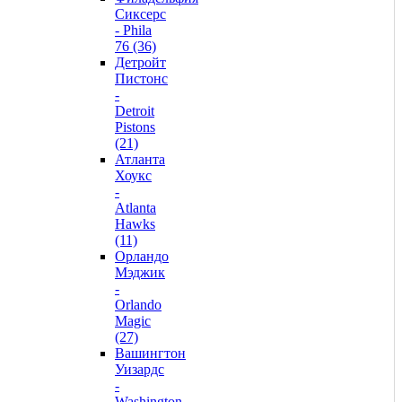
Сиксерс
- Phila
76 (36)
Детройт
Пистонс
-
Detroit
Pistons
(21)
Атланта
Хоукс
-
Atlanta
Hawks
(11)
Орландо
Мэджик
-
Orlando
Magic
(27)
Вашингтон
Уизардс
-
Washington