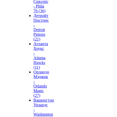
Сиксерс
- Phila
76 (36)
Детройт
Пистонс
-
Detroit
Pistons
(21)
Атланта
Хоукс
-
Atlanta
Hawks
(11)
Орландо
Мэджик
-
Orlando
Magic
(27)
Вашингтон
Уизардс
-
Washington