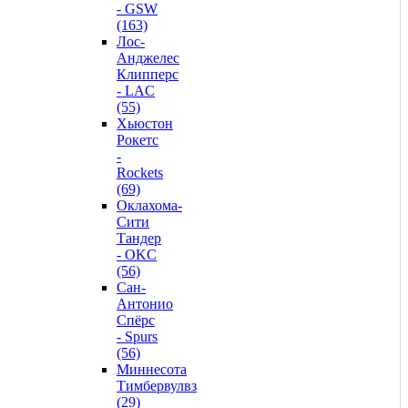
- GSW
(163)
Лос-
Анджелес
Клипперс
- LAC
(55)
Хьюстон
Рокетс
-
Rockets
(69)
Оклахома-
Сити
Тандер
- OKC
(56)
Сан-
Антонио
Спёрс
- Spurs
(56)
Миннесота
Тимбервулвз
(29)