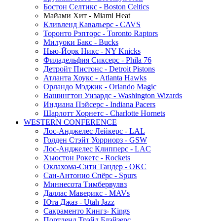
Бостон Селтикс - Boston Celtics
Майами Хит - Miami Heat
Кливленд Кавальерс - CAVS
Торонто Рэпторс - Toronto Raptors
Милуоки Бакс - Bucks
Нью-Йорк Никс - NY Knicks
Филадельфия Сиксерс - Phila 76
Детройт Пистонс - Detroit Pistons
Атланта Хоукс - Atlanta Hawks
Орландо Мэджик - Orlando Magic
Вашингтон Уизардс - Washington Wizards
Индиана Пэйсерс - Indiana Pacers
Шарлотт Хорнетс - Charlotte Hornets
WESTERN CONFERENCE
Лос-Анджелес Лейкерс - LAL
Голден Стэйт Уорриорз - GSW
Лос-Анджелес Клипперс - LAC
Хьюстон Рокетс - Rockets
Оклахома-Сити Тандер - OKC
Сан-Антонио Спёрс - Spurs
Миннесота Тимбервулвз
Даллас Маверикс - MAVs
Юта Джаз - Utah Jazz
Сакраменто Кингз- Kings
Портленд Трэйл Блэйзерс