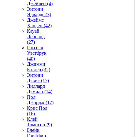
Джейлен (4)
Энтони
Эдвардс (3)
Джеймс
Харден (42)
Кауай
Леонард
(27)
Расселл
Уэстбрук
(40)
Джимми
Батлер (32)
Энтони
Дэвис (17)
Лиллард
Дэмиан (14)
Пол
Джордж (17)
Крис Пол
(16)
Клей
Томпсон (9)
Блейк
Гриффин