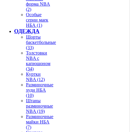
форма NBA
(2)
Особые
серии маек
НБА (1)
ОДЕЖДА
Шорты
баскетбольные
(33)
Толстовки
NBA с
капюшоном
(34)
Куртки
NBA (12)
Разминочные
худи НБА
(10)
Штаны
разминочные
NBA (19)
Разминочные
майки НБА
(7)