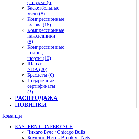
фигурки (6)
Баскетбольные
мячи (8)
Компрессионные
рукава (16)
Компрессионные
наколенники
(8)
Компрессионные
штаны,
шорты (10)
Шапки
NBA (26)
Браслеты (0)
Подарочные
сертификаты
(3)
РАСПРОДАЖА
НОВИНКИ
Команды
EASTERN CONFERENCE
Чикаго Булс / Chicago Bulls
Бруклин Нетс - Brooklyn Nets