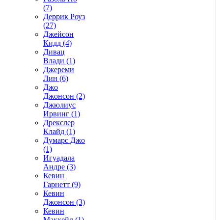
(7)
Деррик Роуз
(27)
Джейсон
Кидд (4)
Дивац
Влади (1)
Джереми
Лин (6)
Джо
Джонсон (2)
Джюлиус
Ирвинг (1)
Дрекслер
Клайд (1)
Думарс Джо
(1)
Игуадала
Андре (3)
Кевин
Гарнетт (9)
Кевин
Джонсон (3)
Кевин
Макхейл (1)