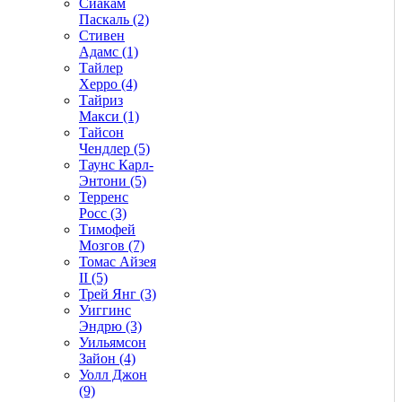
Сиакам
Паскаль (2)
Стивен
Адамс (1)
Тайлер
Херро (4)
Тайриз
Макси (1)
Тайсон
Чендлер (5)
Таунс Карл-
Энтони (5)
Терренс
Росс (3)
Тимофей
Мозгов (7)
Томас Айзея
II (5)
Трей Янг (3)
Уиггинс
Эндрю (3)
Уильямсон
Зайон (4)
Уолл Джон
(9)