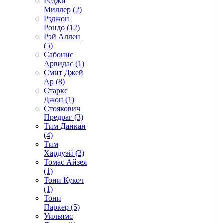
Реджи
Миллер (2)
Рэджон
Рондо (12)
Рэй Аллен
(5)
Сабонис
Арвидас (1)
Смит Джей
Ар (8)
Старкс
Джон (1)
Стоякович
Предраг (3)
Тим Данкан
(4)
Тим
Хардуэй (2)
Томас Айзея
(1)
Тони Кукоч
(1)
Тони
Паркер (5)
Уильямс