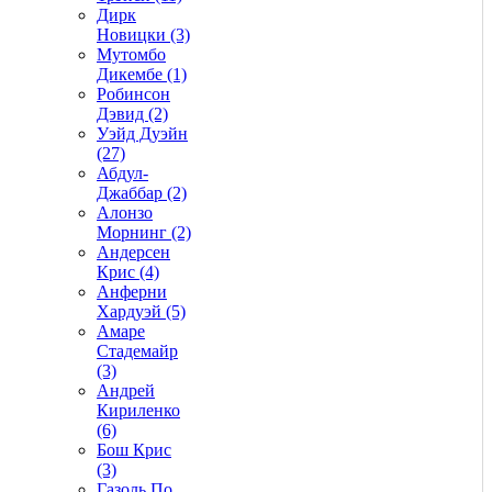
Дирк
Новицки (3)
Мутомбо
Дикембе (1)
Робинсон
Дэвид (2)
Уэйд Дуэйн
(27)
Абдул-
Джаббар (2)
Алонзо
Морнинг (2)
Андерсен
Крис (4)
Анферни
Xардуэй (5)
Амаре
Стадемайр
(3)
Андрей
Кириленко
(6)
Бош Крис
(3)
Газоль По