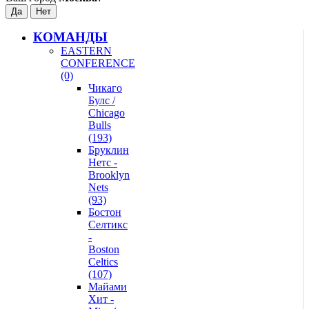
КОМАНДЫ
EASTERN
CONFERENCE
(0)
Чикаго
Булс /
Chicago
Bulls
(193)
Бруклин
Нетс -
Brooklyn
Nets
(93)
Бостон
Селтикс
-
Boston
Celtics
(107)
Майами
Хит -