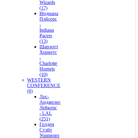
Wizards
(17)
Индиана
Пэйсерс
-
Indiana
Pacers
(13)
Шарлотт
Хорнетс
-
Charlotte
Hornets
(10)
WESTERN
CONFERENCE
(0)
Лос-
Анджелес
Лейкерс
- LAL
(251)
Голден
Стэйт
Уорриорз