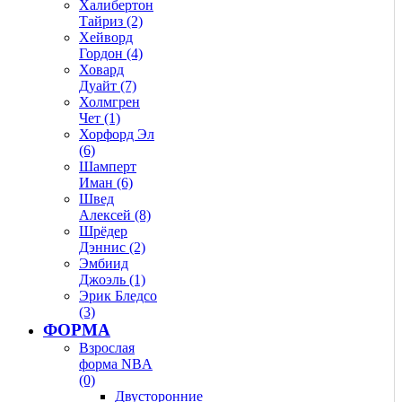
Халибертон
Тайриз (2)
Хейворд
Гордон (4)
Ховард
Дуайт (7)
Холмгрен
Чет (1)
Хорфорд Эл
(6)
Шамперт
Иман (6)
Швед
Алексей (8)
Шрёдер
Дэннис (2)
Эмбиид
Джоэль (1)
Эрик Бледсо
(3)
ФОРМА
Взрослая
форма NBA
(0)
Двусторонние