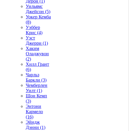
Дерон (1)
Уильямс
Джейсон (5)
Уокер Кемба
(8)
Уэббер
Крис (4)
Уэст
Джерри (1)
Хаким
Оладжувон
(2)
Хилл Грант
(6)
Чарльз
Баркли (3)
Чемберлен
Уилт (1)
Шон Кемп
(3)
Энтони
Кармело
(16)
Эйндж
Дэнни (1)