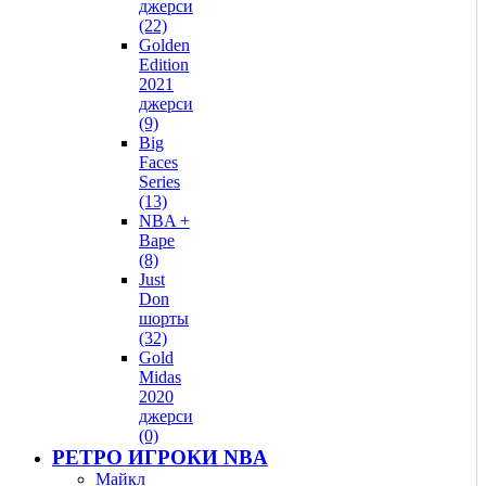
джерси
(22)
Golden
Edition
2021
джерси
(9)
Big
Faces
Series
(13)
NBA +
Bape
(8)
Just
Don
шорты
(32)
Gold
Midas
2020
джерси
(0)
РЕТРО ИГРОКИ NBA
Майкл