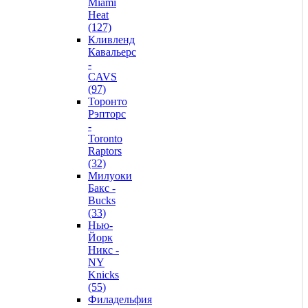
Miami
Heat
(127)
Кливленд
Кавальерс
-
CAVS
(97)
Торонто
Рэпторс
-
Toronto
Raptors
(32)
Милуоки
Бакс -
Bucks
(33)
Нью-
Йорк
Никс -
NY
Knicks
(55)
Филадельфия