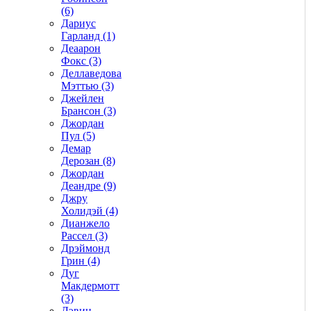
(6)
Дариус
Гарланд (1)
Деаарон
Фокс (3)
Деллаведова
Мэттью (3)
Джейлен
Брансон (3)
Джордан
Пул (5)
Демар
Дерозан (8)
Джордан
Деандре (9)
Джру
Холидэй (4)
Дианжело
Рассел (3)
Дрэймонд
Грин (4)
Дуг
Макдермотт
(3)
Дэвин