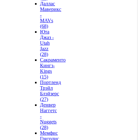
Даллас
Маверикс
-
MAVs
(68)
Юта
Джаз -
Utah
Jazz
(28)
Сакраменто
Кингз-
Kings
(15)
Портленд
Трэйл
Блэйзерс
(27)
Денвер
Наггетс
-
Nuggets
(28)
Мемфис
Гриззлис