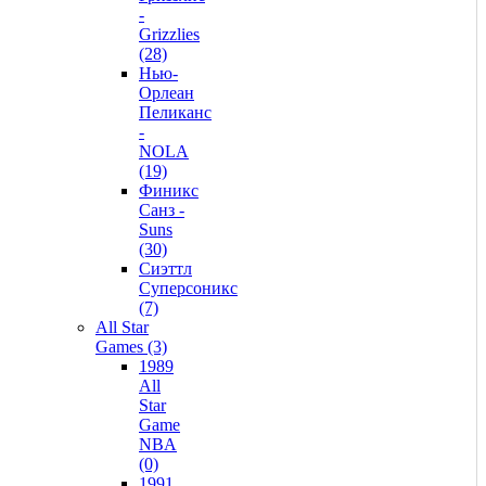
-
Grizzlies
(28)
Нью-
Орлеан
Пеликанс
-
NOLA
(19)
Финикс
Санз -
Suns
(30)
Сиэттл
Суперсоникс
(7)
All Star
Games (3)
1989
All
Star
Game
NBA
(0)
1991