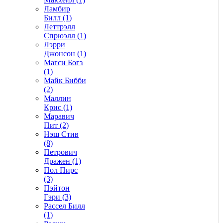
Ламбир
Билл (1)
Леттрэлл
Спрюэлл (1)
Лэрри
Джонсон (1)
Магси Богз
(1)
Майк Бибби
(2)
Маллин
Крис (1)
Маравич
Пит (2)
Нэш Стив
(8)
Петрович
Дражен (1)
Пол Пирс
(3)
Пэйтон
Гэри (3)
Рассел Билл
(1)