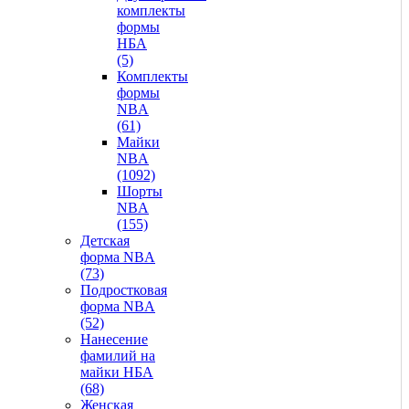
комплекты
формы
НБА
(5)
Комплекты
формы
NBA
(61)
Майки
NBA
(1092)
Шорты
NBA
(155)
Детская
форма NBA
(73)
Подростковая
форма NBA
(52)
Нанесение
фамилий на
майки НБА
(68)
Женская