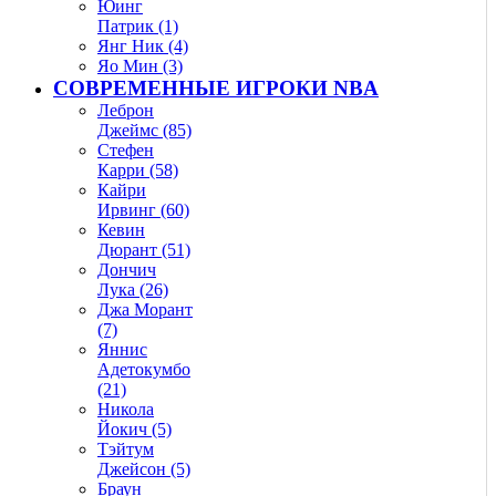
Юинг
Патрик (1)
Янг Ник (4)
Яо Мин (3)
СОВРЕМЕННЫЕ ИГРОКИ NBA
Леброн
Джеймс (85)
Стефен
Карри (58)
Кайри
Ирвинг (60)
Кевин
Дюрант (51)
Дончич
Лука (26)
Джа Морант
(7)
Яннис
Адетокумбо
(21)
Никола
Йокич (5)
Тэйтум
Джейсон (5)
Браун