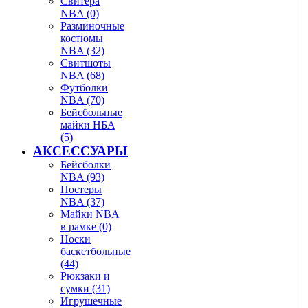
Свитера
NBA (0)
Разминочные
костюмы
NBA (32)
Свитшоты
NBA (68)
Футболки
NBA (70)
Бейсбольные
майки НБА
(5)
АКСЕССУАРЫ
Бейсболки
NBA (93)
Постеры
NBA (37)
Майки NBA
в рамке (0)
Носки
баскетбольные
(44)
Рюкзаки и
сумки (31)
Игрушечные