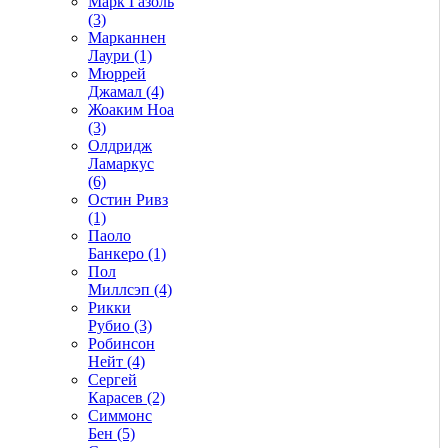
Марк Газоль
(3)
Марканнен
Лаури (1)
Мюррей
Джамал (4)
Жоаким Ноа
(3)
Олдридж
Ламаркус
(6)
Остин Ривз
(1)
Паоло
Банкеро (1)
Пол
Миллсэп (4)
Рикки
Рубио (3)
Робинсон
Нейт (4)
Сергей
Карасев (2)
Симмонс
Бен (5)