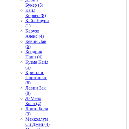
Букер (5)
Кайл
Корвер (8)
Кайл Лоури
(1)
Карузо
Алекс (4)
Кевин Лав
(6)
Кендрик
Нанн (4)
Кузма Кайл
(5)
Кристапс
Порзингис
(6)
Лавин Зак
(8)
ЛаМело
Болл (4)
Лонзо Болл
(3)
Макколлум
Си Джей (4)