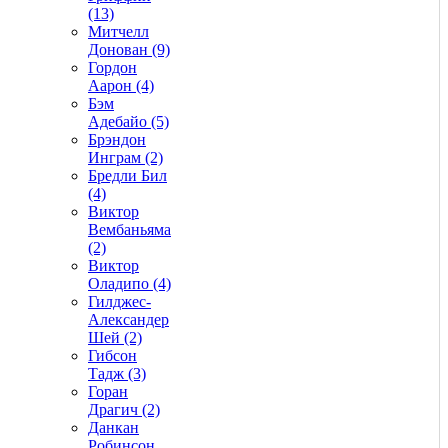
(13)
Митчелл
Донован (9)
Гордон
Аарон (4)
Бэм
Адебайо (5)
Брэндон
Инграм (2)
Бредли Бил
(4)
Виктор
Вембаньяма
(2)
Виктор
Оладипо (4)
Гилджес-
Александер
Шей (2)
Гибсон
Тадж (3)
Горан
Драгич (2)
Данкан
Робинсон