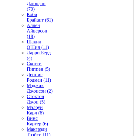
Джордан
(70)
Коби
Брайант (61)
Аллен
Айверсон
(18)
Шакил
О'Нил (11)
Ларри Берд
(4)
Скотти
Пиппен (5)
Деннис
Родман (11)
Мэджик
Джонсон (2)
Стоктон
Джон (5)
Мэлоун
Карл (6)
Винс
Картер (6)
Макгрэди
Трэйси (11)