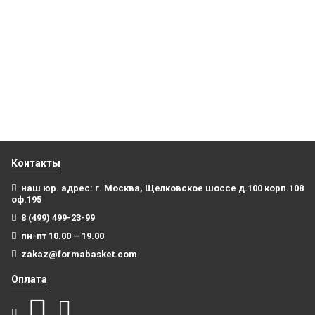
Баскетбольные шорты НБА Майами Xит черно-розовые
swingman
Майка NBA с нанесением Майами красная
3 999
₽
7 500
₽
В корзину
В корзину
Контакты
наш юр. адрес: г. Москва, Щелковское шоссе д.100 корп.108
оф.195
8 (499) 499-23-99
пн-пт 10.00 – 19.00
zakaz@formabasket.com
Оплата