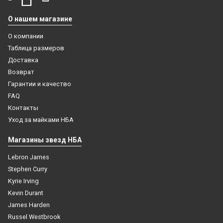
О нашем магазине
О компании
Таблица размеров
Доставка
Возврат
Гарантии и качество
FAQ
Контакты
Уход за майками НБА
Майка NBA с нанесением Майами черная
Магазины звезд НБА
7 500
₽
Lebron James
Stephen Curry
В корзину
Kyrie Irving
Kevin Durant
James Harden
Russel Westbrook