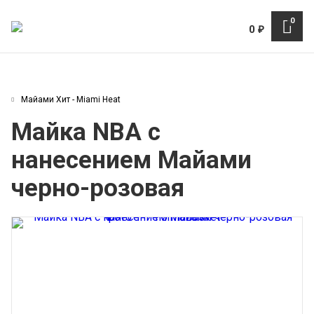
0
0
₽
Майами Хит - Miami Heat
Майка NBA с
нанесением Майами
черно-розовая