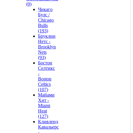
(0)
Чикаго
Булс /
Chicago
Bulls
(193)
Бруклин
Нетс -
Brooklyn
Nets
(93)
Бостон
Селтикс
-
Boston
Celtics
(107)
Майами
Хит -
Miami
Heat
(127)
Кливленд
Кавальерс
-