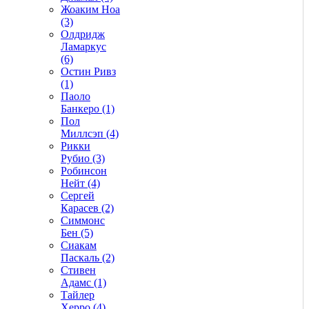
Жоаким Ноа
(3)
Олдридж
Ламаркус
(6)
Остин Ривз
(1)
Паоло
Банкеро (1)
Пол
Миллсэп (4)
Рикки
Рубио (3)
Робинсон
Нейт (4)
Сергей
Карасев (2)
Симмонс
Бен (5)
Сиакам
Паскаль (2)
Стивен
Адамс (1)
Тайлер
Херро (4)