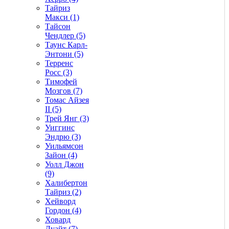
Тайриз
Макси (1)
Тайсон
Чендлер (5)
Таунс Карл-
Энтони (5)
Терренс
Росс (3)
Тимофей
Мозгов (7)
Томас Айзея
II (5)
Трей Янг (3)
Уиггинс
Эндрю (3)
Уильямсон
Зайон (4)
Уолл Джон
(9)
Халибертон
Тайриз (2)
Хейворд
Гордон (4)
Ховард
Дуайт (7)