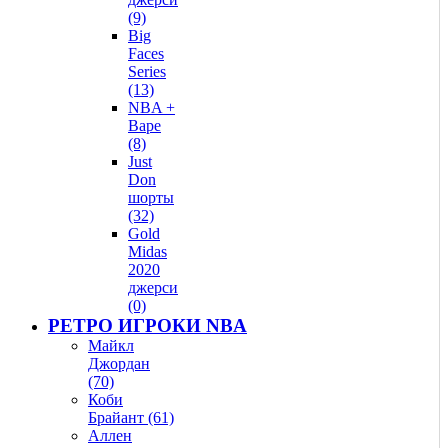
(9)
Big
Faces
Series
(13)
NBA +
Bape
(8)
Just
Don
шорты
(32)
Gold
Midas
2020
джерси
(0)
РЕТРО ИГРОКИ NBA
Майкл
Джордан
(70)
Коби
Брайант (61)
Аллен