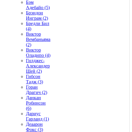
Бэм
Адебайо (5)
Брэндон
Инграм (2)
Бредли Бил
(4)
Виктор
Вембаньяма
(2)
Виктор
Оладипо (4)
Гилджес-
Александер
Шей (2)
Гибсон
Тадж (3)
Горан
Драгич (2)
Данкан
Робинсон
(6)
Дариус
Гарланд (1)
Деаарон
Фокс (3)