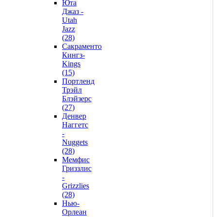
Юта
Джаз -
Utah
Jazz
(28)
Сакраменто
Кингз-
Kings
(15)
Портленд
Трэйл
Блэйзерс
(27)
Денвер
Наггетс
-
Nuggets
(28)
Мемфис
Гриззлис
-
Grizzlies
(28)
Нью-
Орлеан