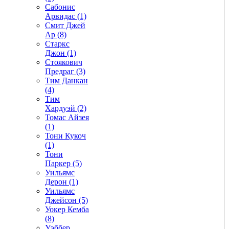
Сабонис
Арвидас (1)
Смит Джей
Ар (8)
Старкс
Джон (1)
Стоякович
Предраг (3)
Тим Данкан
(4)
Тим
Хардуэй (2)
Томас Айзея
(1)
Тони Кукоч
(1)
Тони
Паркер (5)
Уильямс
Дерон (1)
Уильямс
Джейсон (5)
Уокер Кемба
(8)
Уэббер