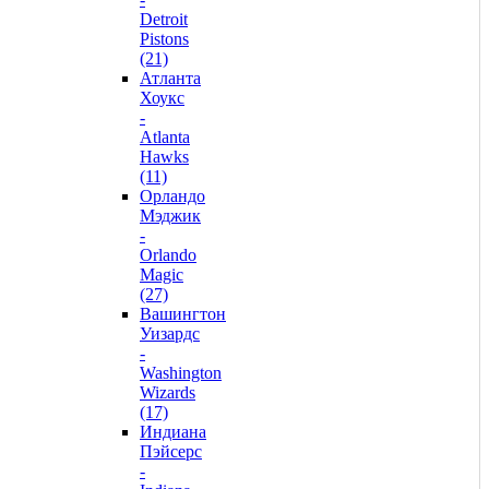
Detroit
Pistons
(21)
Атланта
Хоукс
-
Atlanta
Hawks
(11)
Орландо
Мэджик
-
Orlando
Magic
(27)
Вашингтон
Уизардс
-
Washington
Wizards
(17)
Индиана
Пэйсерс
-