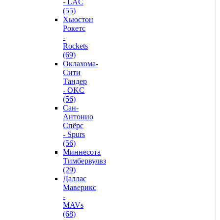
- LAC
(55)
Хьюстон
Рокетс
-
Rockets
(69)
Оклахома-
Сити
Тандер
- OKC
(56)
Сан-
Антонио
Спёрс
- Spurs
(56)
Миннесота
Тимбервулвз
(29)
Даллас
Маверикс
-
MAVs
(68)