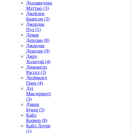
Деллаведова
Мэттью (3)
Джейлен
Брансон (3)
Джордан
Пул (5)
Демар
Дерозан (8)
Джордан
Деандре (9)
Джру
Холидэй (4)
Дианжело
Рассел (3)
Дрэймонд
Грин (4)
Дуг
Макдермотт
(3)
Дэвин
Букер (5)
Кайл
Корвер (8)
Кайл Лоури
(1)