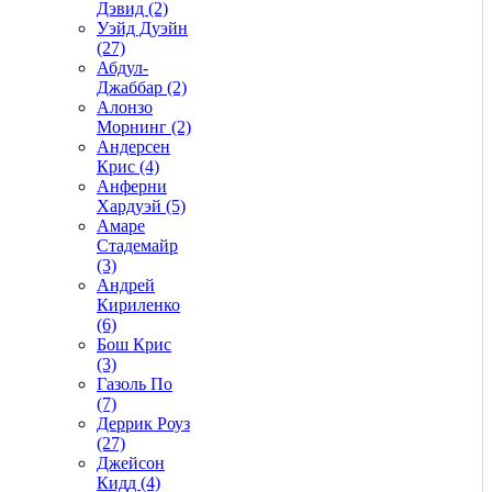
Дэвид (2)
Уэйд Дуэйн
(27)
Абдул-
Джаббар (2)
Алонзо
Морнинг (2)
Андерсен
Крис (4)
Анферни
Xардуэй (5)
Амаре
Стадемайр
(3)
Андрей
Кириленко
(6)
Бош Крис
(3)
Газоль По
(7)
Деррик Роуз
(27)
Джейсон
Кидд (4)