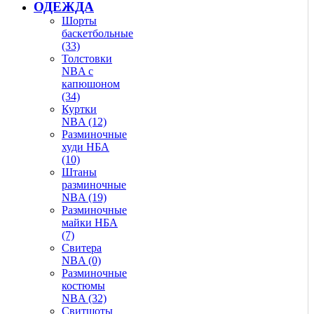
ОДЕЖДА
Шорты
баскетбольные
(33)
Толстовки
NBA с
капюшоном
(34)
Куртки
NBA (12)
Разминочные
худи НБА
(10)
Штаны
разминочные
NBA (19)
Разминочные
майки НБА
(7)
Свитера
NBA (0)
Разминочные
костюмы
NBA (32)
Свитшоты