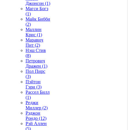
Джонсон (1)
Магси Богз
(1)
Майк Бибби
(2)
Маллин
Крис (1)
Маравич
Пит (2)
Нэш Стив
(8)
Петрович
Дражен (1)
Пол Пирс
(3)
Пэйтон
Гэри (3)
Рассел Билл
(1)
Реджи
Миллер (2)
Рэджон
Рондо (12)
Рэй Аллен
(5)