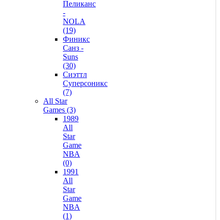
Пеликанс
-
NOLA
(19)
Финикс
Санз -
Suns
(30)
Сиэттл
Суперсоникс
(7)
All Star
Games (3)
1989
All
Star
Game
NBA
(0)
1991
All
Star
Game
NBA
(1)