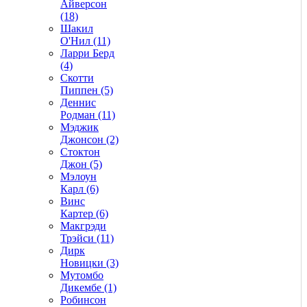
Айверсон
(18)
Шакил
О'Нил (11)
Ларри Берд
(4)
Скотти
Пиппен (5)
Деннис
Родман (11)
Мэджик
Джонсон (2)
Стоктон
Джон (5)
Мэлоун
Карл (6)
Винс
Картер (6)
Макгрэди
Трэйси (11)
Дирк
Новицки (3)
Мутомбо
Дикембе (1)
Робинсон