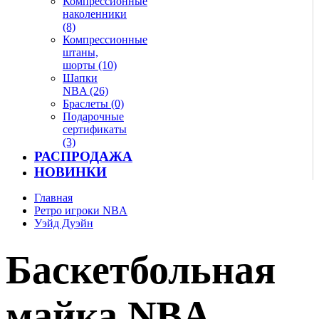
Компрессионные
наколенники
(8)
Компрессионные
штаны,
шорты (10)
Шапки
NBA (26)
Браслеты (0)
Подарочные
сертификаты
(3)
РАСПРОДАЖА
НОВИНКИ
Главная
Ретро игроки NBA
Уэйд Дуэйн
Баскетбольная
майка NBA