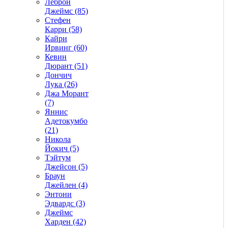
Леброн
Джеймс (85)
Стефен
Карри (58)
Кайри
Ирвинг (60)
Кевин
Дюрант (51)
Дончич
Лука (26)
Джа Морант
(7)
Яннис
Адетокумбо
(21)
Никола
Йокич (5)
Тэйтум
Джейсон (5)
Браун
Джейлен (4)
Энтони
Эдвардс (3)
Джеймс
Харден (42)