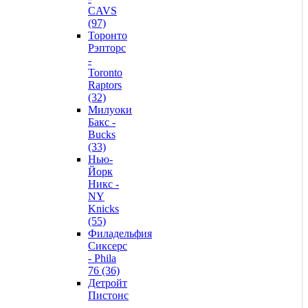
CAVS
(97)
Торонто
Рэпторс
-
Toronto
Raptors
(32)
Милуоки
Бакс -
Bucks
(33)
Нью-
Йорк
Никс -
NY
Knicks
(55)
Филадельфия
Сиксерс
- Phila
76 (36)
Детройт
Пистонс
-