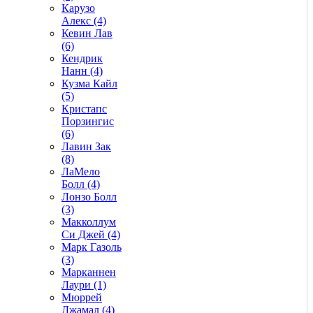
Карузо
Алекс (4)
Кевин Лав
(6)
Кендрик
Нанн (4)
Кузма Кайл
(5)
Кристапс
Порзингис
(6)
Лавин Зак
(8)
ЛаМело
Болл (4)
Лонзо Болл
(3)
Макколлум
Си Джей (4)
Марк Газоль
(3)
Марканнен
Лаури (1)
Мюррей
Джамал (4)