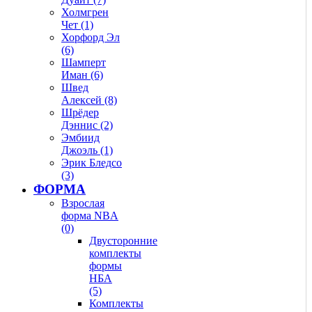
Холмгрен
Чет (1)
Хорфорд Эл
(6)
Шамперт
Иман (6)
Швед
Алексей (8)
Шрёдер
Дэннис (2)
Эмбиид
Джоэль (1)
Эрик Бледсо
(3)
ФОРМА
Взрослая
форма NBA
(0)
Двусторонние
комплекты
формы
НБА
(5)
Комплекты