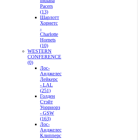
Indiana
Pacers
(13)
Шарлотт
Хорнетс
-
Charlotte
Hornets
(10)
WESTERN
CONFERENCE
(0)
Лос-
Анджелес
Лейкерс
- LAL
(251)
Голден
Стэйт
Уорриорз
- GSW
(163)
Лос-
Анджелес
Клипперс