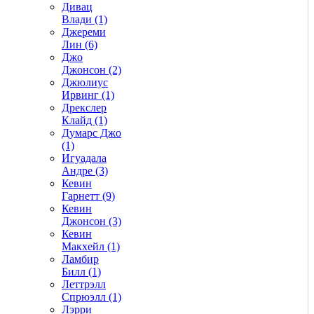
Дивац
Влади (1)
Джереми
Лин (6)
Джо
Джонсон (2)
Джюлиус
Ирвинг (1)
Дрекслер
Клайд (1)
Думарс Джо
(1)
Игуадала
Андре (3)
Кевин
Гарнетт (9)
Кевин
Джонсон (3)
Кевин
Макхейл (1)
Ламбир
Билл (1)
Леттрэлл
Спрюэлл (1)
Лэрри