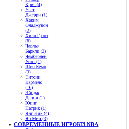
Крис (4)
Уэст
Джерри (1)
Хаким
Оладжувон
(2)
Хилл Грант
(6)
Чарльз
Баркли (3)
Чемберлен
Уилт (1)
Шон Кемп
(3)
Энтони
Кармело
(16)
Эйндж
Дэнни (1)
Юинг
Патрик (1)
Янг Ник (4)
Яо Мин (3)
СОВРЕМЕННЫЕ ИГРОКИ NBA