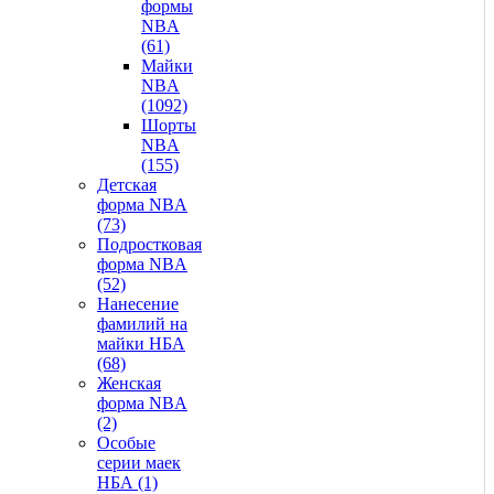
формы
NBA
(61)
Майки
NBA
(1092)
Шорты
NBA
(155)
Детская
форма NBA
(73)
Подростковая
форма NBA
(52)
Нанесение
фамилий на
майки НБА
(68)
Женская
форма NBA
(2)
Особые
серии маек
НБА (1)