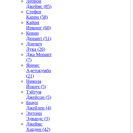
Леброн
Джеймс (85)
Стефен
Карри (58)
Кайри
Ирвинг (60)
Кевин
Дюрант (51)
Дончич
Лука (26)
Джа Морант
(7)
Яннис
Адетокумбо
(21)
Никола
Йокич (5)
Тэйтум
Джейсон (5)
Браун
Джейлен (4)
Энтони
Эдвардс (3)
Джеймс
Харден (42)