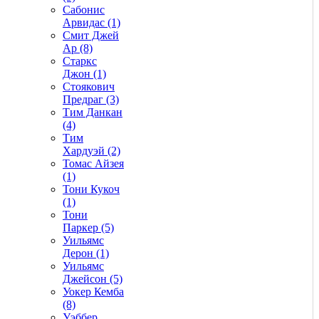
Сабонис
Арвидас (1)
Смит Джей
Ар (8)
Старкс
Джон (1)
Стоякович
Предраг (3)
Тим Данкан
(4)
Тим
Хардуэй (2)
Томас Айзея
(1)
Тони Кукоч
(1)
Тони
Паркер (5)
Уильямс
Дерон (1)
Уильямс
Джейсон (5)
Уокер Кемба
(8)
Уэббер