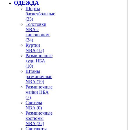
ОДЕЖДА
Шорты
баскетбольные
(33)
Толстовки
NBA с
капюшоном
(34)
Куртки
NBA (12)
Разминочные
худи НБА
(10)
Штаны
разминочные
NBA (19)
Разминочные
майки НБА
(7)
Свитера
NBA (0)
Разминочные
костюмы
NBA (32)
Свитшоты