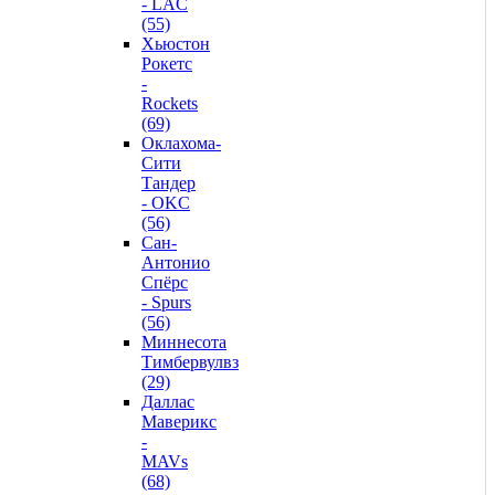
- LAC
(55)
Хьюстон
Рокетс
-
Rockets
(69)
Оклахома-
Сити
Тандер
- OKC
(56)
Сан-
Антонио
Спёрс
- Spurs
(56)
Миннесота
Тимбервулвз
(29)
Даллас
Маверикс
-
MAVs
(68)