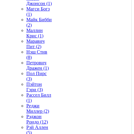
Джонсон (1)
Магси Богз
(1)
Майк Бибби
(2)
Маллин
Крис (1)
Маравич
Пит (2)
Нэш Стив
(8)
Петрович
Дражен (1)
Пол Пирс
(3)
Пэйтон
Гэри (3)
Рассел Билл
(1)
Реджи
Миллер (2)
Рэджон
Рондо (12)
Рэй Аллен
(5)