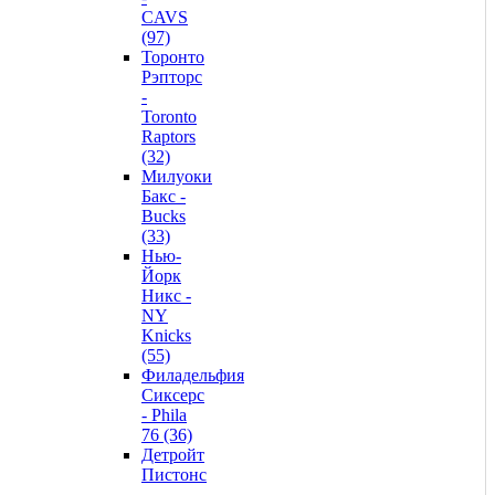
CAVS
(97)
Торонто
Рэпторс
-
Toronto
Raptors
(32)
Милуоки
Бакс -
Bucks
(33)
Нью-
Йорк
Никс -
NY
Knicks
(55)
Филадельфия
Сиксерс
- Phila
76 (36)
Детройт
Пистонс
-