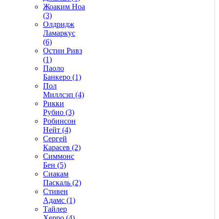
Жоаким Ноа
(3)
Олдридж
Ламаркус
(6)
Остин Ривз
(1)
Паоло
Банкеро (1)
Пол
Миллсэп (4)
Рикки
Рубио (3)
Робинсон
Нейт (4)
Сергей
Карасев (2)
Симмонс
Бен (5)
Сиакам
Паскаль (2)
Стивен
Адамс (1)
Тайлер
Херро (4)