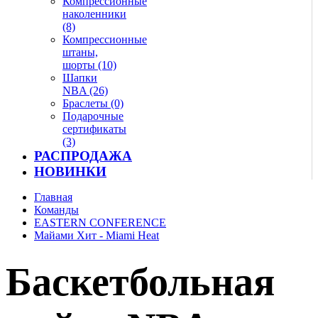
Компрессионные
наколенники
(8)
Компрессионные
штаны,
шорты (10)
Шапки
NBA (26)
Браслеты (0)
Подарочные
сертификаты
(3)
РАСПРОДАЖА
НОВИНКИ
Главная
Команды
EASTERN CONFERENCE
Майами Хит - Miami Heat
Баскетбольная