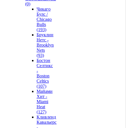
(0)
Чикаго
Булс /
Chicago
Bulls
(193)
Бруклин
Нетс -
Brooklyn
Nets
(93)
Бостон
Селтикс
-
Boston
Celtics
(107)
Майами
Хит -
Miami
Heat
(127)
Кливленд
Кавальерс
-