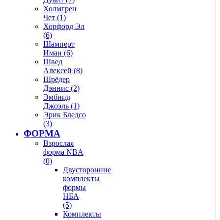
Холмгрен
Чет (1)
Хорфорд Эл
(6)
Шамперт
Иман (6)
Швед
Алексей (8)
Шрёдер
Дэннис (2)
Эмбиид
Джоэль (1)
Эрик Бледсо
(3)
ФОРМА
Взрослая
форма NBA
(0)
Двусторонние
комплекты
формы
НБА
(5)
Комплекты