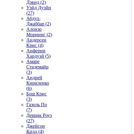
Дэвид (2)
Уэйд Дуэйн
(27)
Абдул-
Джаббар (2)
Алонзо
Морнинг (2)
Андерсен
Крис (4)
Анферни
Xардуэй (5)
Амаре
Стадемайр
(3)
Андрей
Кириленко
(6)
Бош Крис
(3)
Газоль По
(7)
Деррик Роуз
(27)
Джейсон
Кидд (4)