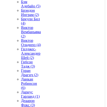
Бэм
Адебайо (5)
Брэндон
Инграм (2)
Бредли Бил
(4)
Виктор
Вембаньяма
(2)
Виктор
Оладипо (4)
Гилджес-
Александер
Шей (2)
Гибсон
Тадж (3)
Горан
Драгич (2)
Данкан
Робинсон
(6)
Дариус
Гарланд (1)
Деаарон
Фокс (3)