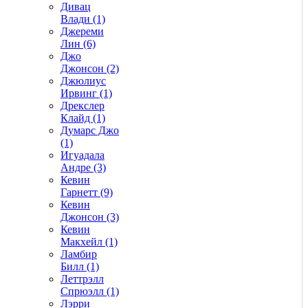
Дивац
Влади (1)
Джереми
Лин (6)
Джо
Джонсон (2)
Джюлиус
Ирвинг (1)
Дрекслер
Клайд (1)
Думарс Джо
(1)
Игуадала
Андре (3)
Кевин
Гарнетт (9)
Кевин
Джонсон (3)
Кевин
Макхейл (1)
Ламбир
Билл (1)
Леттрэлл
Спрюэлл (1)
Лэрри