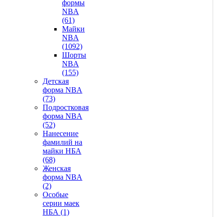
формы
NBA
(61)
Майки
NBA
(1092)
Шорты
NBA
(155)
Детская
форма NBA
(73)
Подростковая
форма NBA
(52)
Нанесение
фамилий на
майки НБА
(68)
Женская
форма NBA
(2)
Особые
серии маек
НБА (1)