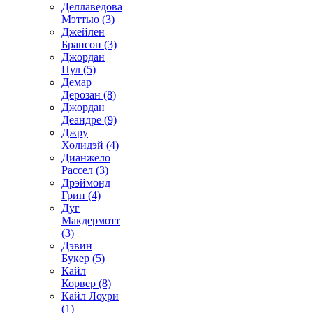
Деллаведова
Мэттью (3)
Джейлен
Брансон (3)
Джордан
Пул (5)
Демар
Дерозан (8)
Джордан
Деандре (9)
Джру
Холидэй (4)
Дианжело
Рассел (3)
Дрэймонд
Грин (4)
Дуг
Макдермотт
(3)
Дэвин
Букер (5)
Кайл
Корвер (8)
Кайл Лоури
(1)