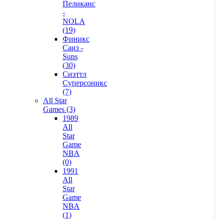
Пеликанс
-
NOLA
(19)
Финикс
Санз -
Suns
(30)
Сиэттл
Суперсоникс
(7)
All Star
Games (3)
1989
All
Star
Game
NBA
(0)
1991
All
Star
Game
NBA
(1)