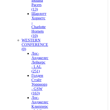
Indiana
Pacers
(13)
Шарлотт
Хорнетс
-
Charlotte
Hornets
(10)
WESTERN
CONFERENCE
(0)
Лос-
Анджелес
Лейкерс
- LAL
(251)
Голден
Стэйт
Уорриорз
- GSW
(163)
Лос-
Анджелес
Клипперс