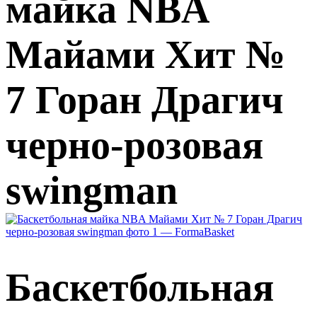
майка NBA
Майами Xит №
7 Горан Драгич
черно-розовая
swingman
Баскетбольная