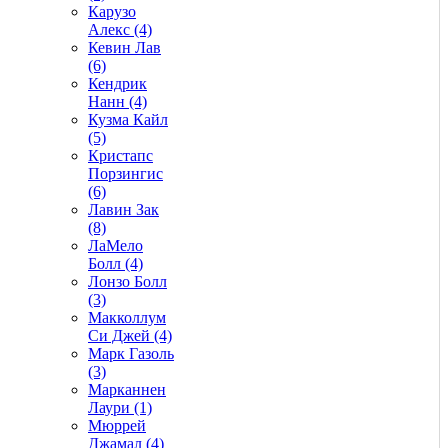
Карузо
Алекс (4)
Кевин Лав
(6)
Кендрик
Нанн (4)
Кузма Кайл
(5)
Кристапс
Порзингис
(6)
Лавин Зак
(8)
ЛаМело
Болл (4)
Лонзо Болл
(3)
Макколлум
Си Джей (4)
Марк Газоль
(3)
Марканнен
Лаури (1)
Мюррей
Джамал (4)