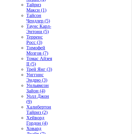
Тайриз
Макси (1)
Тайсон
Чендлер (5)
Таунс Карл-
Энтони (5)
Терренс
Росс (3)
Тимофей
Мозгов (7)
Томас Айзея
II (5)
Трей Янг (3)
Уиггинс
Эндрю (3)
Уильямсон
Зайон (4)
Уолл Джон
(9)
Халибертон
Тайриз (2)
Хейворд
Гордон (4)
Ховард
Дуайт (7)