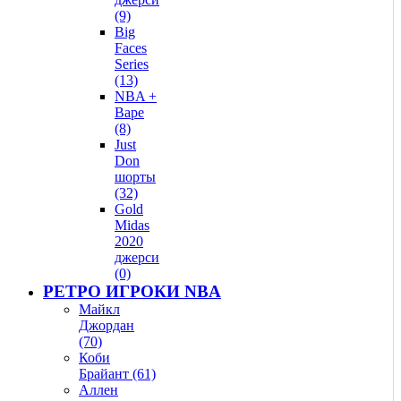
(9)
Big
Faces
Series
(13)
NBA +
Bape
(8)
Just
Don
шорты
(32)
Gold
Midas
2020
джерси
(0)
РЕТРО ИГРОКИ NBA
Майкл
Джордан
(70)
Коби
Брайант (61)
Аллен