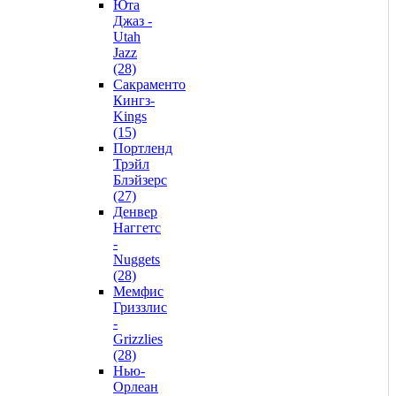
Юта
Джаз -
Utah
Jazz
(28)
Сакраменто
Кингз-
Kings
(15)
Портленд
Трэйл
Блэйзерс
(27)
Денвер
Наггетс
-
Nuggets
(28)
Мемфис
Гриззлис
-
Grizzlies
(28)
Нью-
Орлеан