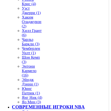
Крис (4)
Уэст
Джерри (1)
Хаким
Оладжувон
(2)
Хилл Грант
(6)
Чарльз
Баркли (3)
Чемберлен
Уилт (1)
Шон Кемп
(3)
Энтони
Кармело
(16)
Эйндж
Дэнни (1)
Юинг
Патрик (1)
Янг Ник (4)
Яо Мин (3)
СОВРЕМЕННЫЕ ИГРОКИ NBA