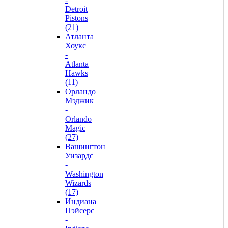
Detroit
Pistons
(21)
Атланта
Хоукс
-
Atlanta
Hawks
(11)
Орландо
Мэджик
-
Orlando
Magic
(27)
Вашингтон
Уизардс
-
Washington
Wizards
(17)
Индиана
Пэйсерс
-