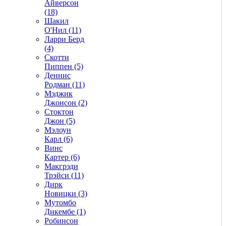
Айверсон
(18)
Шакил
О'Нил (11)
Ларри Берд
(4)
Скотти
Пиппен (5)
Деннис
Родман (11)
Мэджик
Джонсон (2)
Стоктон
Джон (5)
Мэлоун
Карл (6)
Винс
Картер (6)
Макгрэди
Трэйси (11)
Дирк
Новицки (3)
Мутомбо
Дикембе (1)
Робинсон