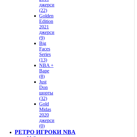
джерси
(22)
Golden
Edition
2021
джерси
(9)
Big
Faces
Series
(13)
NBA +
Bape
(8)
Just
Don
шорты
(32)
Gold
Midas
2020
джерси
(0)
РЕТРО ИГРОКИ NBA