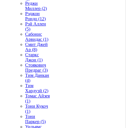
Реджи
Миллер (2)
Рэджон
Рондо (12)
Рэй Аллен
(5)
Сабонис
Арвидас (1)
Смит Джей
Ар (8)
Старкс
Джон (1)
Стоякович
Предраг (3)
Тим Данкан
(4)
Тим
Хардуэй (2)
Томас Айзея
(1)
Тони Кукоч
(1)
Тони
Паркер (5)
Уильямс