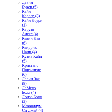
Дэвин
Букер (5)
Кайл
Корвер (8)
Кайл Лоури
(1)
Карузо
Алекс (4)
Кевин Лав
(6)
Кендрик
Нанн (4)
Кузма Кайл
(5)
Кристапс
Порзингис
(6)
Лавин Зак
(8)
ЛаМело
Болл (4)
Лонзо Болл
(3)
Макколлум
Си Джей (4)