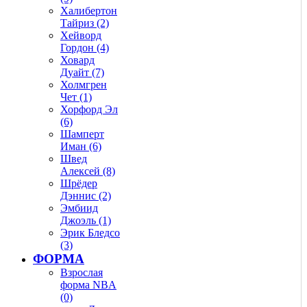
Халибертон
Тайриз (2)
Хейворд
Гордон (4)
Ховард
Дуайт (7)
Холмгрен
Чет (1)
Хорфорд Эл
(6)
Шамперт
Иман (6)
Швед
Алексей (8)
Шрёдер
Дэннис (2)
Эмбиид
Джоэль (1)
Эрик Бледсо
(3)
ФОРМА
Взрослая
форма NBA
(0)