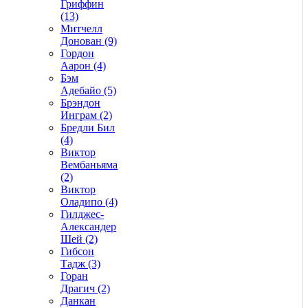
Гриффин
(13)
Митчелл
Донован (9)
Гордон
Аарон (4)
Бэм
Адебайо (5)
Брэндон
Инграм (2)
Бредли Бил
(4)
Виктор
Вембаньяма
(2)
Виктор
Оладипо (4)
Гилджес-
Александер
Шей (2)
Гибсон
Тадж (3)
Горан
Драгич (2)
Данкан