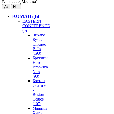
Ваш город
Москва
?
КОМАНДЫ
EASTERN
CONFERENCE
(0)
Чикаго
Булс /
Chicago
Bulls
(193)
Бруклин
Нетс -
Brooklyn
Nets
(93)
Бостон
Селтикс
-
Boston
Celtics
(107)
Майами
Хит -