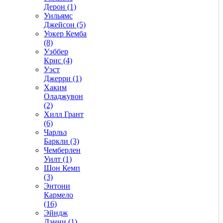
Дерон (1)
Уильямс
Джейсон (5)
Уокер Кемба
(8)
Уэббер
Крис (4)
Уэст
Джерри (1)
Хаким
Оладжувон
(2)
Хилл Грант
(6)
Чарльз
Баркли (3)
Чемберлен
Уилт (1)
Шон Кемп
(3)
Энтони
Кармело
(16)
Эйндж
Дэнни (1)