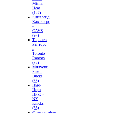
Miami
Heat
(127)
Кливленд
Кавальерс
-
CAVS
(97)
Торонто
Рэпторс
-
Toronto
Raptors
(32)
Милуоки
Бакс -
Bucks
(33)
Нью-
Йорк
Никс -
NY
Knicks
(55)
Филадельфия