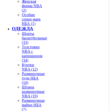
Женская
форма NBA
(2)
Особые
серии маек
НБА (1)
ОДЕЖДА
Шорты
баскетбольные
(33)
Толстовки
NBA с
капюшоном
(34)
Куртки
NBA (12)
Разминочные
худи НБА
(10)
Штаны
разминочные
NBA (19)
Разминочные
майки НБА
(7)