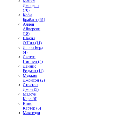
Майкл
Джордан
(70)
Коби
Брайант (61)
Аллен
Айверсон
(18)
Шакил
О'Нил (11)
Ларри Берд
(4)
Скотти
Пиппен (5)
Деннис
Родман (11)
Мэджик
Джонсон (2)
Стоктон
Джон (5)
Мэлоун
Карл (6)
Винс
Картер (6)
Макгрэди