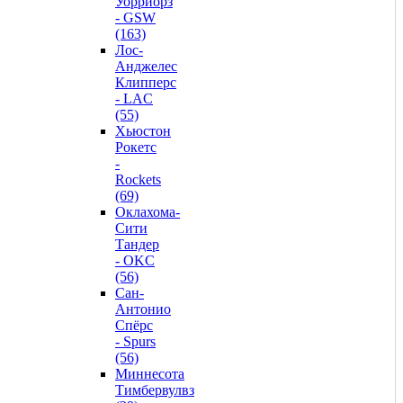
Уорриорз
- GSW
(163)
Лос-
Анджелес
Клипперс
- LAC
(55)
Хьюстон
Рокетс
-
Rockets
(69)
Оклахома-
Сити
Тандер
- OKC
(56)
Сан-
Антонио
Спёрс
- Spurs
(56)
Миннесота
Тимбервулвз