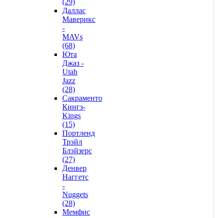
(29)
Даллас
Маверикс
-
MAVs
(68)
Юта
Джаз -
Utah
Jazz
(28)
Сакраменто
Кингз-
Kings
(15)
Портленд
Трэйл
Блэйзерс
(27)
Денвер
Наггетс
-
Nuggets
(28)
Мемфис