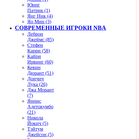
Юинг
Патрик (1)
Янг Ник (4)
Яо Мин (3)
СОВРЕМЕННЫЕ ИГРОКИ NBA
Леброн
Джеймс (85)
Стефен
Карри (58)
Кайри
Ирвинг (60)
Кевин
Дюрант (51)
Дончич
Лука (26)
Джа Морант
(7)
Яннис
Адетокумбо
(21)
Никола
Йокич (5)
Тэйтум
Джейсон (5)