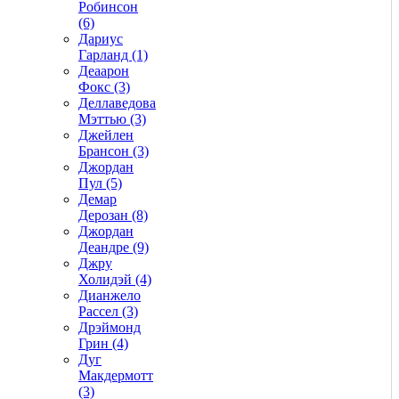
Робинсон
(6)
Дариус
Гарланд (1)
Деаарон
Фокс (3)
Деллаведова
Мэттью (3)
Джейлен
Брансон (3)
Джордан
Пул (5)
Демар
Дерозан (8)
Джордан
Деандре (9)
Джру
Холидэй (4)
Дианжело
Рассел (3)
Дрэймонд
Грин (4)
Дуг
Макдермотт
(3)