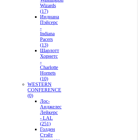
Wizards
(17)
Индиана
Пэйсерс
-
Indiana
Pacers
(13)
Шарлотт
Хорнетс
-
Charlotte
Hornets
(10)
WESTERN
CONFERENCE
(0)
Лос-
Анджелес
Лейкерс
- LAL
(251)
Голден
Стэйт