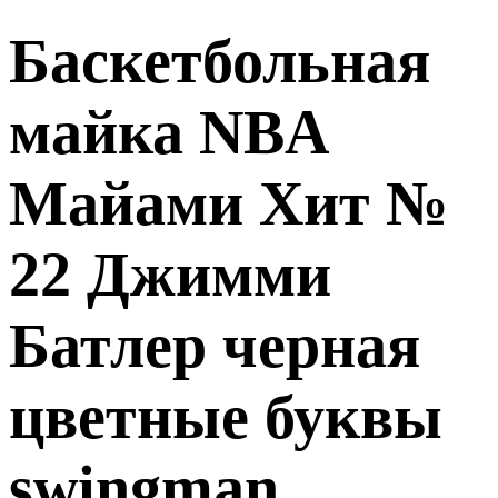
Баскетбольная
майка NBA
Майами Xит №
22 Джимми
Батлер черная
цветные буквы
swingman