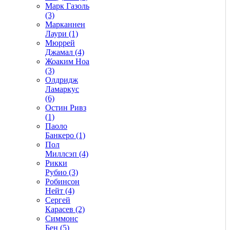
Марк Газоль
(3)
Марканнен
Лаури (1)
Мюррей
Джамал (4)
Жоаким Ноа
(3)
Олдридж
Ламаркус
(6)
Остин Ривз
(1)
Паоло
Банкеро (1)
Пол
Миллсэп (4)
Рикки
Рубио (3)
Робинсон
Нейт (4)
Сергей
Карасев (2)
Симмонс
Бен (5)