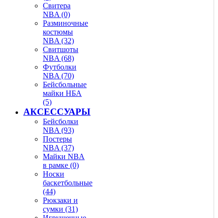
Свитера
NBA (0)
Разминочные
костюмы
NBA (32)
Свитшоты
NBA (68)
Футболки
NBA (70)
Бейсбольные
майки НБА
(5)
АКСЕССУАРЫ
Бейсболки
NBA (93)
Постеры
NBA (37)
Майки NBA
в рамке (0)
Носки
баскетбольные
(44)
Рюкзаки и
сумки (31)
Игрушечные