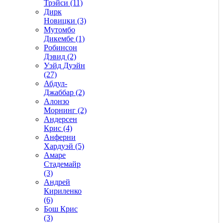
Трэйси (11)
Дирк
Новицки (3)
Мутомбо
Дикембе (1)
Робинсон
Дэвид (2)
Уэйд Дуэйн
(27)
Абдул-
Джаббар (2)
Алонзо
Морнинг (2)
Андерсен
Крис (4)
Анферни
Xардуэй (5)
Амаре
Стадемайр
(3)
Андрей
Кириленко
(6)
Бош Крис
(3)