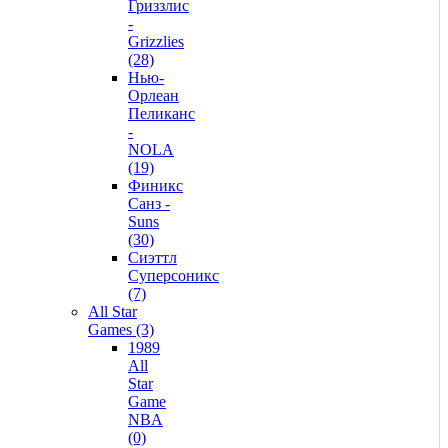
Гриззлис
-
Grizzlies
(28)
Нью-
Орлеан
Пеликанс
-
NOLA
(19)
Финикс
Санз -
Suns
(30)
Сиэттл
Суперсоникс
(7)
All Star
Games (3)
1989
All
Star
Game
NBA
(0)