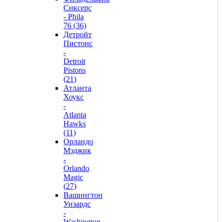
Сиксерс
- Phila
76 (36)
Детройт
Пистонс
-
Detroit
Pistons
(21)
Атланта
Хоукс
-
Atlanta
Hawks
(11)
Орландо
Мэджик
-
Orlando
Magic
(27)
Вашингтон
Уизардс
-
Washington