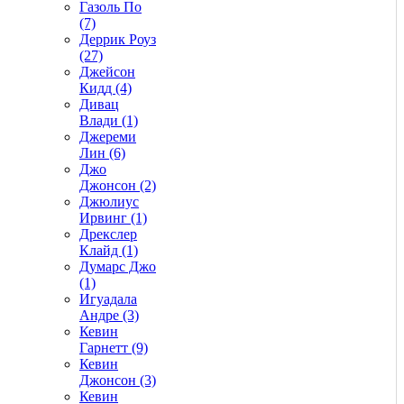
Газоль По
(7)
Деррик Роуз
(27)
Джейсон
Кидд (4)
Дивац
Влади (1)
Джереми
Лин (6)
Джо
Джонсон (2)
Джюлиус
Ирвинг (1)
Дрекслер
Клайд (1)
Думарс Джо
(1)
Игуадала
Андре (3)
Кевин
Гарнетт (9)
Кевин
Джонсон (3)
Кевин