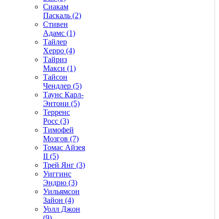
Сиакам
Паскаль (2)
Стивен
Адамс (1)
Тайлер
Херро (4)
Тайриз
Макси (1)
Тайсон
Чендлер (5)
Таунс Карл-
Энтони (5)
Терренс
Росс (3)
Тимофей
Мозгов (7)
Томас Айзея
II (5)
Трей Янг (3)
Уиггинс
Эндрю (3)
Уильямсон
Зайон (4)
Уолл Джон
(9)