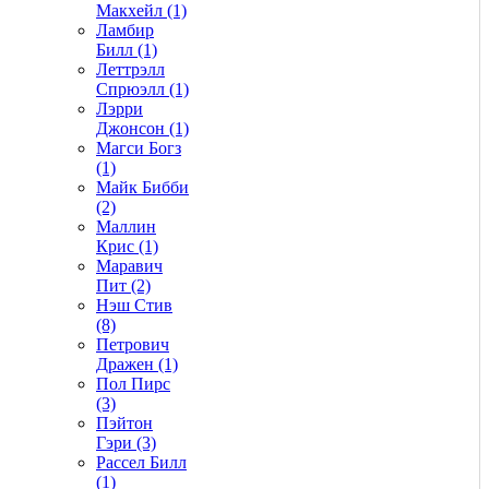
Макхейл (1)
Ламбир
Билл (1)
Леттрэлл
Спрюэлл (1)
Лэрри
Джонсон (1)
Магси Богз
(1)
Майк Бибби
(2)
Маллин
Крис (1)
Маравич
Пит (2)
Нэш Стив
(8)
Петрович
Дражен (1)
Пол Пирс
(3)
Пэйтон
Гэри (3)
Рассел Билл
(1)