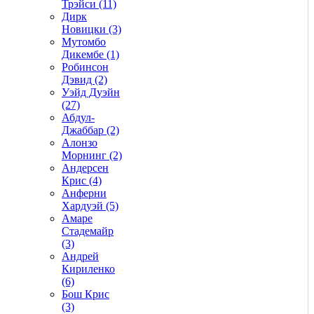
Трэйси (11)
Дирк
Новицки (3)
Мутомбо
Дикембе (1)
Робинсон
Дэвид (2)
Уэйд Дуэйн
(27)
Абдул-
Джаббар (2)
Алонзо
Морнинг (2)
Андерсен
Крис (4)
Анферни
Xардуэй (5)
Амаре
Стадемайр
(3)
Андрей
Кириленко
(6)
Бош Крис
(3)