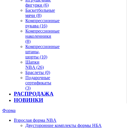
фигурки (6)
Баскетбольные
мячи (8)
Компрессионные
рукава (16)
Компрессионные
наколенники
(8)
Компрессионные
штаны,
шорты (10)
Шапки
NBA (26)
Браслеты (0)
Подарочные
сертификаты
(3)
РАСПРОДАЖА
НОВИНКИ
Форма
Взрослая форма NBA
Двусторонние комплекты формы НБА