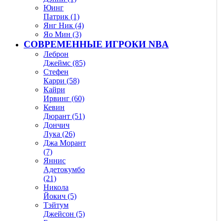
Юинг
Патрик (1)
Янг Ник (4)
Яо Мин (3)
СОВРЕМЕННЫЕ ИГРОКИ NBA
Леброн
Джеймс (85)
Стефен
Карри (58)
Кайри
Ирвинг (60)
Кевин
Дюрант (51)
Дончич
Лука (26)
Джа Морант
(7)
Яннис
Адетокумбо
(21)
Никола
Йокич (5)
Тэйтум
Джейсон (5)