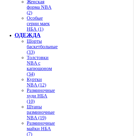
Женская
форма NBA
(2)
Особые
серии маек
НБА (1)
ОДЕЖДА
Шорты
баскетбольные
(33)
Толстовки
NBA с
капюшоном
(34)
Куртки
NBA (12)
Разминочные
худи НБА
(10)
Штаны
разминочные
NBA (19)
Разминочные
майки НБА
(7)