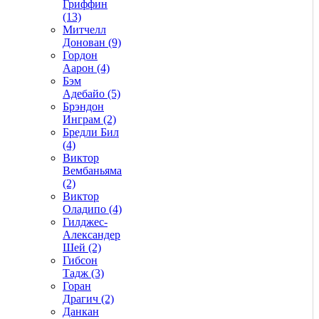
Гриффин
(13)
Митчелл
Донован (9)
Гордон
Аарон (4)
Бэм
Адебайо (5)
Брэндон
Инграм (2)
Бредли Бил
(4)
Виктор
Вембаньяма
(2)
Виктор
Оладипо (4)
Гилджес-
Александер
Шей (2)
Гибсон
Тадж (3)
Горан
Драгич (2)
Данкан