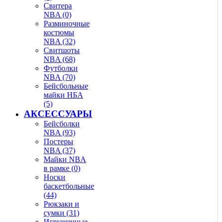
Свитера
NBA (0)
Разминочные
костюмы
NBA (32)
Свитшоты
NBA (68)
Футболки
NBA (70)
Бейсбольные
майки НБА
(5)
АКСЕССУАРЫ
Бейсболки
NBA (93)
Постеры
NBA (37)
Майки NBA
в рамке (0)
Носки
баскетбольные
(44)
Рюкзаки и
сумки (31)
Игрушечные