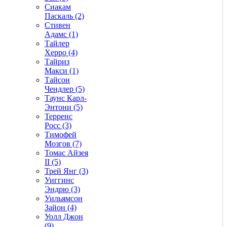
Сиакам
Паскаль (2)
Стивен
Адамс (1)
Тайлер
Херро (4)
Тайриз
Макси (1)
Тайсон
Чендлер (5)
Таунс Карл-
Энтони (5)
Терренс
Росс (3)
Тимофей
Мозгов (7)
Томас Айзея
II (5)
Трей Янг (3)
Уиггинс
Эндрю (3)
Уильямсон
Зайон (4)
Уолл Джон
(9)