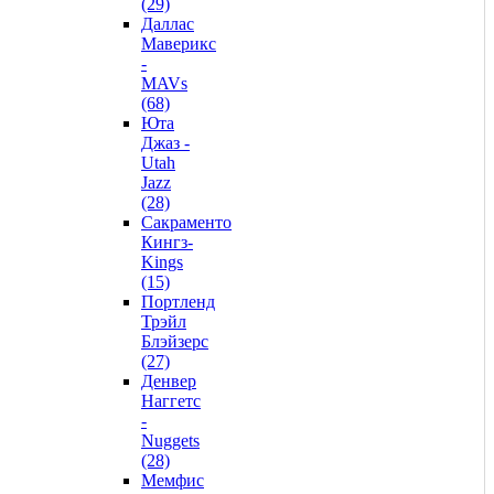
(29)
Даллас
Маверикс
-
MAVs
(68)
Юта
Джаз -
Utah
Jazz
(28)
Сакраменто
Кингз-
Kings
(15)
Портленд
Трэйл
Блэйзерс
(27)
Денвер
Наггетс
-
Nuggets
(28)
Мемфис