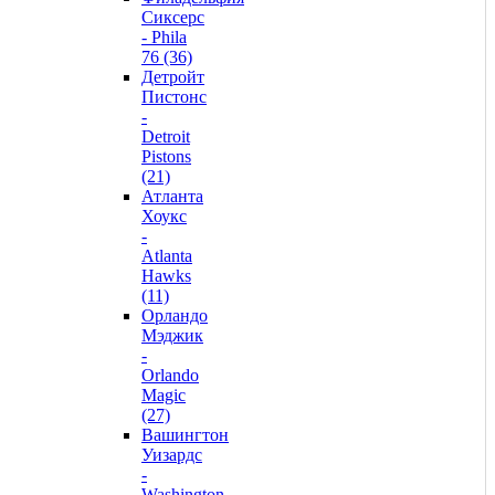
Сиксерс
- Phila
76 (36)
Детройт
Пистонс
-
Detroit
Pistons
(21)
Атланта
Хоукс
-
Atlanta
Hawks
(11)
Орландо
Мэджик
-
Orlando
Magic
(27)
Вашингтон
Уизардс
-
Washington