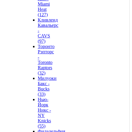
Miami
Heat
(127)
Кливленд
Кавальерс
-
CAVS
(97)
Торонто
Рэпторс
-
Toronto
Raptors
(32)
Милуоки
Бакс -
Bucks
(33)
Нью-
Йорк
Никс -
NY
Knicks
(55)
Филадельфия