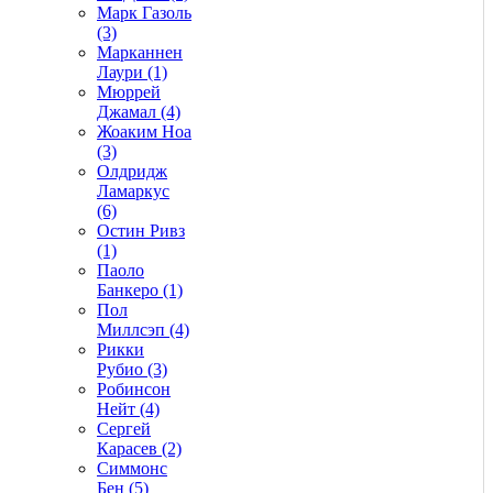
Марк Газоль
(3)
Марканнен
Лаури (1)
Мюррей
Джамал (4)
Жоаким Ноа
(3)
Олдридж
Ламаркус
(6)
Остин Ривз
(1)
Паоло
Банкеро (1)
Пол
Миллсэп (4)
Рикки
Рубио (3)
Робинсон
Нейт (4)
Сергей
Карасев (2)
Симмонс
Бен (5)