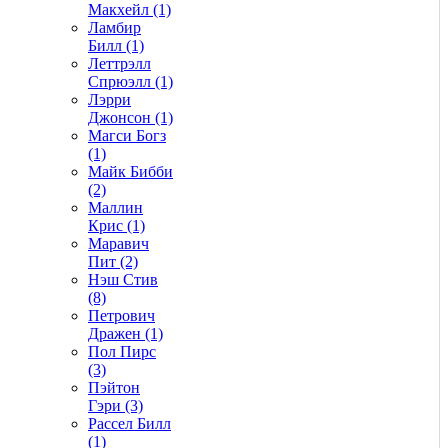
Макхейл (1)
Ламбир
Билл (1)
Леттрэлл
Спрюэлл (1)
Лэрри
Джонсон (1)
Магси Богз
(1)
Майк Бибби
(2)
Маллин
Крис (1)
Маравич
Пит (2)
Нэш Стив
(8)
Петрович
Дражен (1)
Пол Пирс
(3)
Пэйтон
Гэри (3)
Рассел Билл
(1)