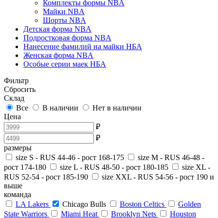
Комплекты формы NBA
Майки NBA
Шорты NBA
Детская форма NBA
Подростковая форма NBA
Нанесение фамилий на майки НБА
Женская форма NBA
Особые серии маек НБА
Фильтр
Сбросить
Склад
Все
В наличии
Нет в наличии
Цена
₽
₽
размеры
size S - RUS 44-46 - рост 168-175
size M - RUS 46-48 -
рост 174-180
size L - RUS 48-50 - рост 180-185
size XL -
RUS 52-54 - рост 185-190
size XXL - RUS 54-56 - рост 190 и
выше
команда
LA Lakers
Chicago Bulls
Boston Celtics
Golden
State Warriors
Miami Heat
Brooklyn Nets
Houston