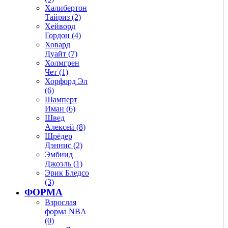
Халибертон
Тайриз (2)
Хейворд
Гордон (4)
Ховард
Дуайт (7)
Холмгрен
Чет (1)
Хорфорд Эл
(6)
Шамперт
Иман (6)
Швед
Алексей (8)
Шрёдер
Дэннис (2)
Эмбиид
Джоэль (1)
Эрик Бледсо
(3)
ФОРМА
Взрослая
форма NBA
(0)