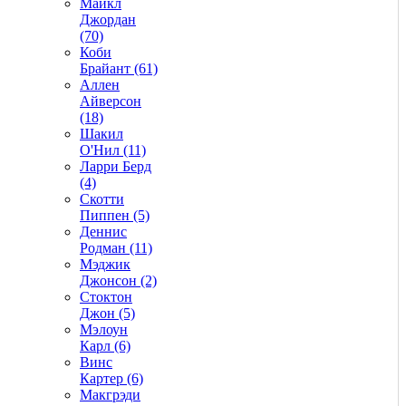
Майкл
Джордан
(70)
Коби
Брайант (61)
Аллен
Айверсон
(18)
Шакил
О'Нил (11)
Ларри Берд
(4)
Скотти
Пиппен (5)
Деннис
Родман (11)
Мэджик
Джонсон (2)
Стоктон
Джон (5)
Мэлоун
Карл (6)
Винс
Картер (6)
Макгрэди