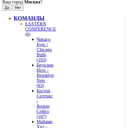
Ваш город
Москва
?
КОМАНДЫ
EASTERN
CONFERENCE
(0)
Чикаго
Булс /
Chicago
Bulls
(193)
Бруклин
Нетс -
Brooklyn
Nets
(93)
Бостон
Селтикс
-
Boston
Celtics
(107)
Майами
Хит -