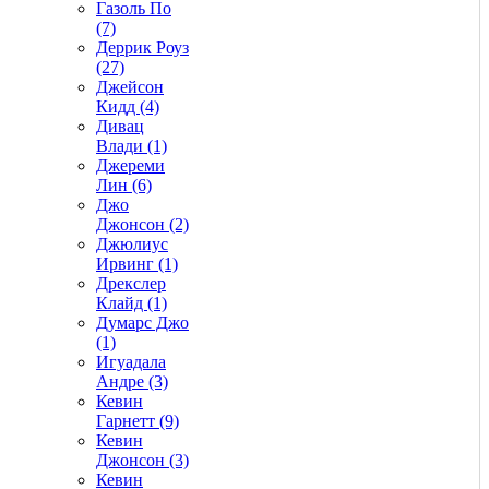
Газоль По
(7)
Деррик Роуз
(27)
Джейсон
Кидд (4)
Дивац
Влади (1)
Джереми
Лин (6)
Джо
Джонсон (2)
Джюлиус
Ирвинг (1)
Дрекслер
Клайд (1)
Думарс Джо
(1)
Игуадала
Андре (3)
Кевин
Гарнетт (9)
Кевин
Джонсон (3)
Кевин