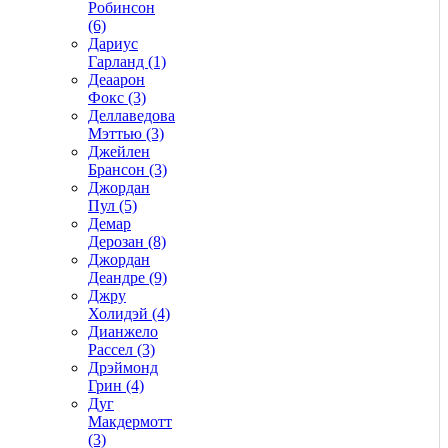
Робинсон
(6)
Дариус
Гарланд (1)
Деаарон
Фокс (3)
Деллаведова
Мэттью (3)
Джейлен
Брансон (3)
Джордан
Пул (5)
Демар
Дерозан (8)
Джордан
Деандре (9)
Джру
Холидэй (4)
Дианжело
Рассел (3)
Дрэймонд
Грин (4)
Дуг
Макдермотт
(3)