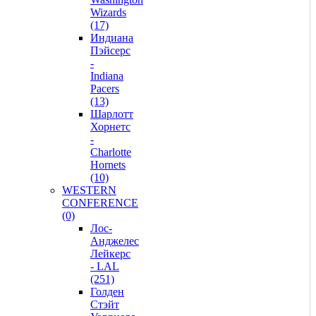
Wizards
(17)
Индиана
Пэйсерс
-
Indiana
Pacers
(13)
Шарлотт
Хорнетс
-
Charlotte
Hornets
(10)
WESTERN
CONFERENCE
(0)
Лос-
Анджелес
Лейкерс
- LAL
(251)
Голден
Стэйт