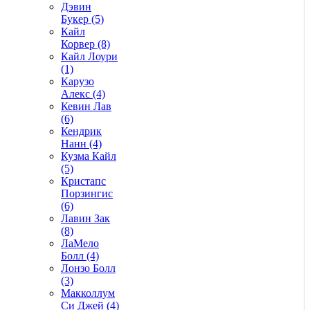
Дэвин
Букер (5)
Кайл
Корвер (8)
Кайл Лоури
(1)
Карузо
Алекс (4)
Кевин Лав
(6)
Кендрик
Нанн (4)
Кузма Кайл
(5)
Кристапс
Порзингис
(6)
Лавин Зак
(8)
ЛаМело
Болл (4)
Лонзо Болл
(3)
Макколлум
Си Джей (4)