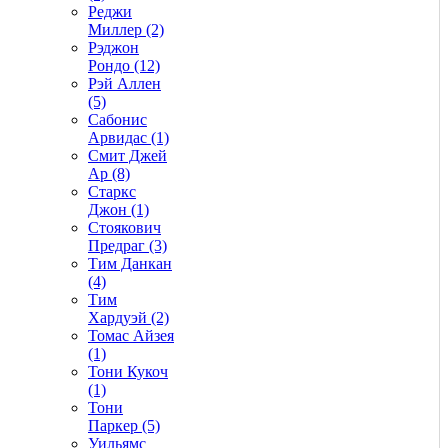
Реджи
Миллер (2)
Рэджон
Рондо (12)
Рэй Аллен
(5)
Сабонис
Арвидас (1)
Смит Джей
Ар (8)
Старкс
Джон (1)
Стоякович
Предраг (3)
Тим Данкан
(4)
Тим
Хардуэй (2)
Томас Айзея
(1)
Тони Кукоч
(1)
Тони
Паркер (5)
Уильямс