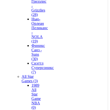
Гриззлис
-
Grizzlies
(28)
Нью-
Орлеан
Пеликанс
-
NOLA
(19)
Финикс
Санз -
Suns
(30)
Сиэттл
Суперсоникс
(7)
All Star
Games (3)
1989
All
Star
Game
NBA
(0)