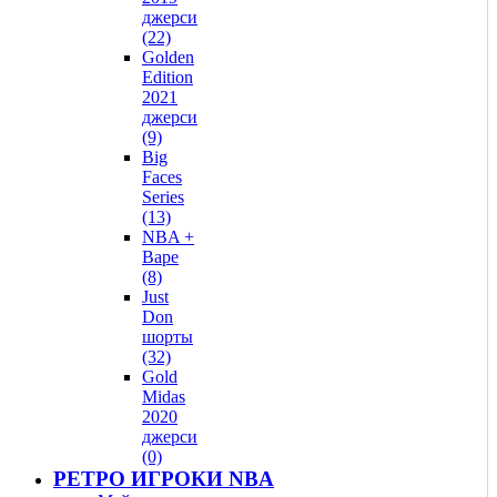
джерси
(22)
Golden
Edition
2021
джерси
(9)
Big
Faces
Series
(13)
NBA +
Bape
(8)
Just
Don
шорты
(32)
Gold
Midas
2020
джерси
(0)
РЕТРО ИГРОКИ NBA