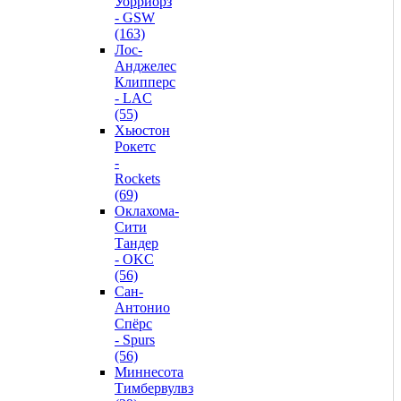
Уорриорз
- GSW
(163)
Лос-
Анджелес
Клипперс
- LAC
(55)
Хьюстон
Рокетс
-
Rockets
(69)
Оклахома-
Сити
Тандер
- OKC
(56)
Сан-
Антонио
Спёрс
- Spurs
(56)
Миннесота
Тимбервулвз