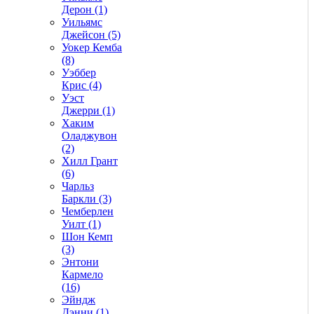
Дерон (1)
Уильямс
Джейсон (5)
Уокер Кемба
(8)
Уэббер
Крис (4)
Уэст
Джерри (1)
Хаким
Оладжувон
(2)
Хилл Грант
(6)
Чарльз
Баркли (3)
Чемберлен
Уилт (1)
Шон Кемп
(3)
Энтони
Кармело
(16)
Эйндж
Дэнни (1)