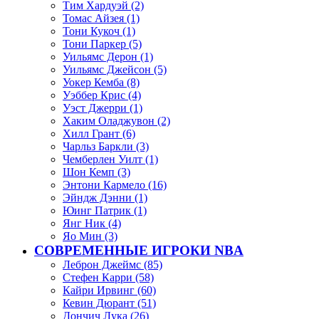
Тим Хардуэй (2)
Томас Айзея (1)
Тони Кукоч (1)
Тони Паркер (5)
Уильямс Дерон (1)
Уильямс Джейсон (5)
Уокер Кемба (8)
Уэббер Крис (4)
Уэст Джерри (1)
Хаким Оладжувон (2)
Хилл Грант (6)
Чарльз Баркли (3)
Чемберлен Уилт (1)
Шон Кемп (3)
Энтони Кармело (16)
Эйндж Дэнни (1)
Юинг Патрик (1)
Янг Ник (4)
Яо Мин (3)
СОВРЕМЕННЫЕ ИГРОКИ NBA
Леброн Джеймс (85)
Стефен Карри (58)
Кайри Ирвинг (60)
Кевин Дюрант (51)
Дончич Лука (26)