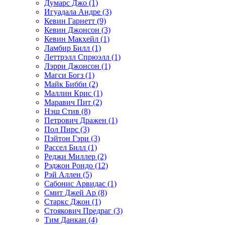
Думарс Джо (1)
Игуадала Андре (3)
Кевин Гарнетт (9)
Кевин Джонсон (3)
Кевин Макхейл (1)
Ламбир Билл (1)
Леттрэлл Спрюэлл (1)
Лэрри Джонсон (1)
Магси Богз (1)
Майк Бибби (2)
Маллин Крис (1)
Маравич Пит (2)
Нэш Стив (8)
Петрович Дражен (1)
Пол Пирс (3)
Пэйтон Гэри (3)
Рассел Билл (1)
Реджи Миллер (2)
Рэджон Рондо (12)
Рэй Аллен (5)
Сабонис Арвидас (1)
Смит Джей Ар (8)
Старкс Джон (1)
Стоякович Предраг (3)
Тим Данкан (4)