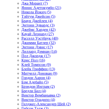
Джа Морант (7)
Яннис Адетокумбо (21)
Никола Йокич (5)
Тэйтум Джейсон (5)
Браун Джейлен (4)
Энтони Эдвардс (3)
Джеймс Харден (42)
Кауай Леонард (27)
Расселл Уэстбрук (40)
Джимми Батлер (32)
Энтони Дэвис (17)
Лиллард Дэмиан (14)
Пол Джордж (17)
Крис Пол (16)
Клей Томпсон (9)
Блейк Гриффин (13)
Митчелл Донован (9)
Гордон Аарон (4)
Бэм Адебайо (5)
Брэндон Инграм (2)
Бредли Бил (4)
Виктор Вембаньяма (2)
Виктор Оладипо (4)
Гилджес-Александер Шей (2)
Гибсон Тадж (3)