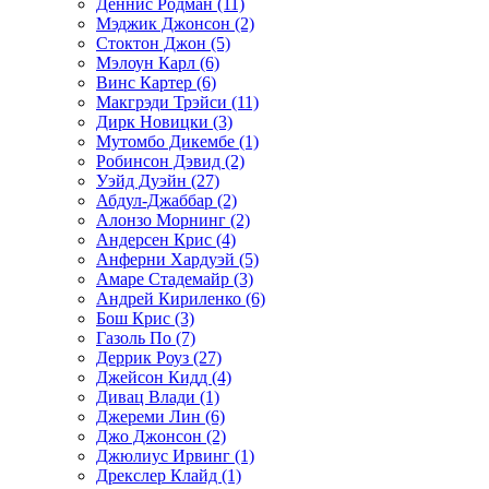
Деннис Родман (11)
Мэджик Джонсон (2)
Стоктон Джон (5)
Мэлоун Карл (6)
Винс Картер (6)
Макгрэди Трэйси (11)
Дирк Новицки (3)
Мутомбо Дикембе (1)
Робинсон Дэвид (2)
Уэйд Дуэйн (27)
Абдул-Джаббар (2)
Алонзо Морнинг (2)
Андерсен Крис (4)
Анферни Xардуэй (5)
Амаре Стадемайр (3)
Андрей Кириленко (6)
Бош Крис (3)
Газоль По (7)
Деррик Роуз (27)
Джейсон Кидд (4)
Дивац Влади (1)
Джереми Лин (6)
Джо Джонсон (2)
Джюлиус Ирвинг (1)
Дрекслер Клайд (1)