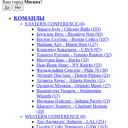
Ваш город
Москва
?
КОМАНДЫ
EASTERN CONFERENCE (0)
Чикаго Булс / Chicago Bulls (193)
Бруклин Нетс - Brooklyn Nets (93)
Бостон Селтикс - Boston Celtics (107)
Майами Хит - Miami Heat (127)
Кливленд Кавальерс - CAVS (97)
Торонто Рэпторс - Toronto Raptors (32)
Милуоки Бакс - Bucks (33)
Нью-Йорк Никс - NY Knicks (55)
Филадельфия Сиксерс - Phila 76 (36)
Детройт Пистонс - Detroit Pistons (21)
Атланта Хоукс - Atlanta Hawks (11)
Орландо Мэджик - Orlando Magic (27)
Вашингтон Уизардс - Washington
Wizards (17)
Индиана Пэйсерс - Indiana Pacers (13)
Шарлотт Хорнетс - Charlotte Hornets
(10)
WESTERN CONFERENCE (0)
Лос-Анджелес Лейкерс - LAL (251)
Голден Стэйт Уорриорз - GSW (163)