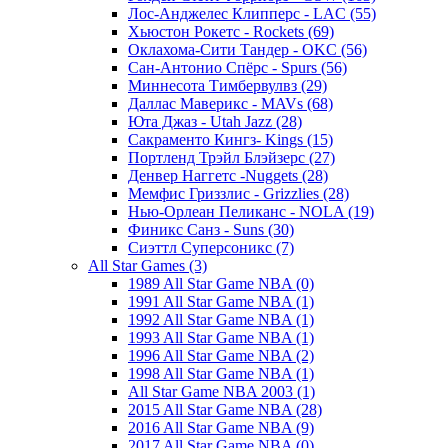
Лос-Анджелес Клипперс - LAC (55)
Хьюстон Рокетс - Rockets (69)
Оклахома-Сити Тандер - OKC (56)
Сан-Антонио Спёрс - Spurs (56)
Миннесота Тимбервулвз (29)
Даллас Маверикс - MAVs (68)
Юта Джаз - Utah Jazz (28)
Сакраменто Кингз- Kings (15)
Портленд Трэйл Блэйзерс (27)
Денвер Наггетс -Nuggets (28)
Мемфис Гриззлис - Grizzlies (28)
Нью-Орлеан Пеликанс - NOLA (19)
Финикс Санз - Suns (30)
Сиэттл Суперсоникс (7)
All Star Games (3)
1989 All Star Game NBA (0)
1991 All Star Game NBA (1)
1992 All Star Game NBA (1)
1993 All Star Game NBA (1)
1996 All Star Game NBA (2)
1998 All Star Game NBA (1)
All Star Game NBA 2003 (1)
2015 All Star Game NBA (28)
2016 All Star Game NBA (9)
2017 All Star Game NBA (0)