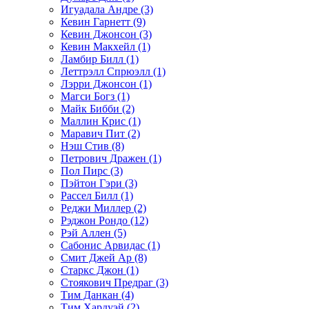
Игуадала Андре (3)
Кевин Гарнетт (9)
Кевин Джонсон (3)
Кевин Макхейл (1)
Ламбир Билл (1)
Леттрэлл Спрюэлл (1)
Лэрри Джонсон (1)
Магси Богз (1)
Майк Бибби (2)
Маллин Крис (1)
Маравич Пит (2)
Нэш Стив (8)
Петрович Дражен (1)
Пол Пирс (3)
Пэйтон Гэри (3)
Рассел Билл (1)
Реджи Миллер (2)
Рэджон Рондо (12)
Рэй Аллен (5)
Сабонис Арвидас (1)
Смит Джей Ар (8)
Старкс Джон (1)
Стоякович Предраг (3)
Тим Данкан (4)
Тим Хардуэй (2)