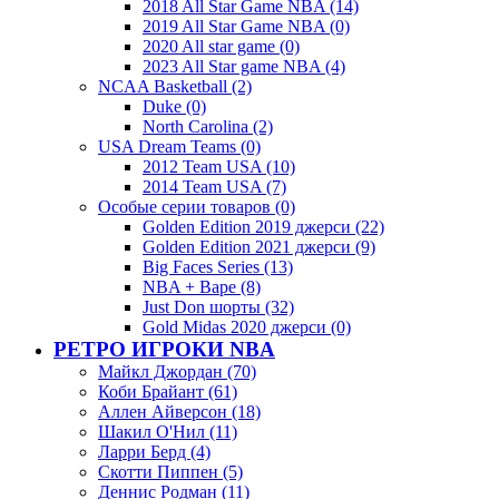
2018 All Star Game NBA (14)
2019 All Star Game NBA (0)
2020 All star game (0)
2023 All Star game NBA (4)
NCAA Basketball (2)
Duke (0)
North Carolina (2)
USA Dream Teams (0)
2012 Team USA (10)
2014 Team USA (7)
Особые серии товаров (0)
Golden Edition 2019 джерси (22)
Golden Edition 2021 джерси (9)
Big Faces Series (13)
NBA + Bape (8)
Just Don шорты (32)
Gold Midas 2020 джерси (0)
РЕТРО ИГРОКИ NBA
Майкл Джордан (70)
Коби Брайант (61)
Аллен Айверсон (18)
Шакил О'Нил (11)
Ларри Берд (4)
Скотти Пиппен (5)
Деннис Родман (11)