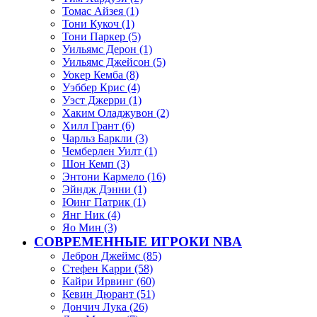
Томас Айзея (1)
Тони Кукоч (1)
Тони Паркер (5)
Уильямс Дерон (1)
Уильямс Джейсон (5)
Уокер Кемба (8)
Уэббер Крис (4)
Уэст Джерри (1)
Хаким Оладжувон (2)
Хилл Грант (6)
Чарльз Баркли (3)
Чемберлен Уилт (1)
Шон Кемп (3)
Энтони Кармело (16)
Эйндж Дэнни (1)
Юинг Патрик (1)
Янг Ник (4)
Яо Мин (3)
СОВРЕМЕННЫЕ ИГРОКИ NBA
Леброн Джеймс (85)
Стефен Карри (58)
Кайри Ирвинг (60)
Кевин Дюрант (51)
Дончич Лука (26)