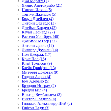
Джа Морант (7)
Яннис Адетокумбо (21)
Никола Йокич (5)
Тэйтум Джейсон (5)
Браун Джейлен (4)
Энтони Эдвардс (3)
Джеймс Харден (42)
Кауай Леонард (27)
Расселл Уэстбрук (40)
Джимми Батлер (32)
Энтони Дэвис (17)
Лиллард Дэмиан (14)
Пол Джордж (17)
Крис Пол (16)
Клей Томпсон (9)
Блейк Гриффин (13)
Митчелл Донован (9)
Гордон Аарон (4)
Бэм Адебайо (5)
Брэндон Инграм (2)
Бредли Бил (4)
Виктор Вембаньяма (2)
Виктор Оладипо (4)
Гилджес-Александер Шей (2)
Гибсон Тадж (3)