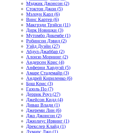
Мэджик Джонсон (2)
Стоктон Джон (5)
Мэлоун Карл (6)
Винс Картер (6)
Макгрэди Трэйси (11)
Дирк Новицки (3)
Мутомбо Дикембе (1)
Робинсон Дэвид (2)
Уэйд Дуэйн (27)
Абдул-Джаббар (2)
Алонзо Морнинг (2)
Андерсен Крис (4)
Анферни Xардуэй (5)
Амаре Стадемайр (3)
Андрей Кириленко (6)
Бош Крис (3)
Газоль По (7)
Деррик Роуз (27)
Джейсон Кидд (4)
Дивац Влади (1)
Джереми Лин (6)
Джо Джонсон (2)
Джюлиус Ирвинг (1)
Дрекслер Клайд (1)
Думарс Джо (1)