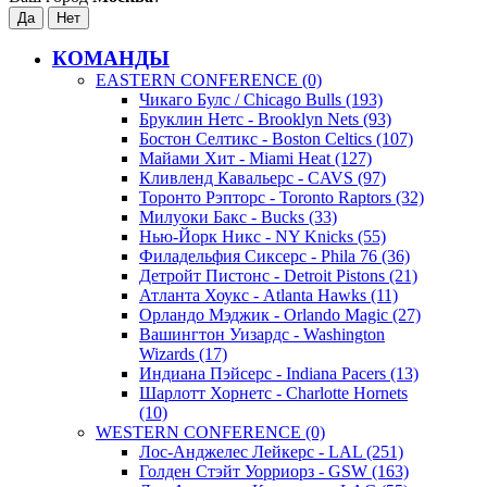
КОМАНДЫ
EASTERN CONFERENCE (0)
Чикаго Булс / Chicago Bulls (193)
Бруклин Нетс - Brooklyn Nets (93)
Бостон Селтикс - Boston Celtics (107)
Майами Хит - Miami Heat (127)
Кливленд Кавальерс - CAVS (97)
Торонто Рэпторс - Toronto Raptors (32)
Милуоки Бакс - Bucks (33)
Нью-Йорк Никс - NY Knicks (55)
Филадельфия Сиксерс - Phila 76 (36)
Детройт Пистонс - Detroit Pistons (21)
Атланта Хоукс - Atlanta Hawks (11)
Орландо Мэджик - Orlando Magic (27)
Вашингтон Уизардс - Washington
Wizards (17)
Индиана Пэйсерс - Indiana Pacers (13)
Шарлотт Хорнетс - Charlotte Hornets
(10)
WESTERN CONFERENCE (0)
Лос-Анджелес Лейкерс - LAL (251)
Голден Стэйт Уорриорз - GSW (163)