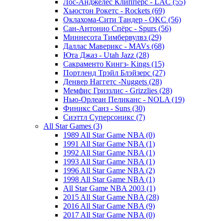
Лос-Анджелес Клипперс - LAC (55)
Хьюстон Рокетс - Rockets (69)
Оклахома-Сити Тандер - OKC (56)
Сан-Антонио Спёрс - Spurs (56)
Миннесота Тимбервулвз (29)
Даллас Маверикс - MAVs (68)
Юта Джаз - Utah Jazz (28)
Сакраменто Кингз- Kings (15)
Портленд Трэйл Блэйзерс (27)
Денвер Наггетс -Nuggets (28)
Мемфис Гриззлис - Grizzlies (28)
Нью-Орлеан Пеликанс - NOLA (19)
Финикс Санз - Suns (30)
Сиэттл Суперсоникс (7)
All Star Games (3)
1989 All Star Game NBA (0)
1991 All Star Game NBA (1)
1992 All Star Game NBA (1)
1993 All Star Game NBA (1)
1996 All Star Game NBA (2)
1998 All Star Game NBA (1)
All Star Game NBA 2003 (1)
2015 All Star Game NBA (28)
2016 All Star Game NBA (9)
2017 All Star Game NBA (0)