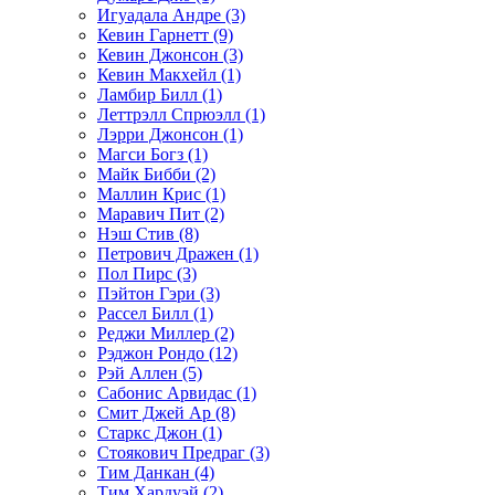
Игуадала Андре (3)
Кевин Гарнетт (9)
Кевин Джонсон (3)
Кевин Макхейл (1)
Ламбир Билл (1)
Леттрэлл Спрюэлл (1)
Лэрри Джонсон (1)
Магси Богз (1)
Майк Бибби (2)
Маллин Крис (1)
Маравич Пит (2)
Нэш Стив (8)
Петрович Дражен (1)
Пол Пирс (3)
Пэйтон Гэри (3)
Рассел Билл (1)
Реджи Миллер (2)
Рэджон Рондо (12)
Рэй Аллен (5)
Сабонис Арвидас (1)
Смит Джей Ар (8)
Старкс Джон (1)
Стоякович Предраг (3)
Тим Данкан (4)
Тим Хардуэй (2)