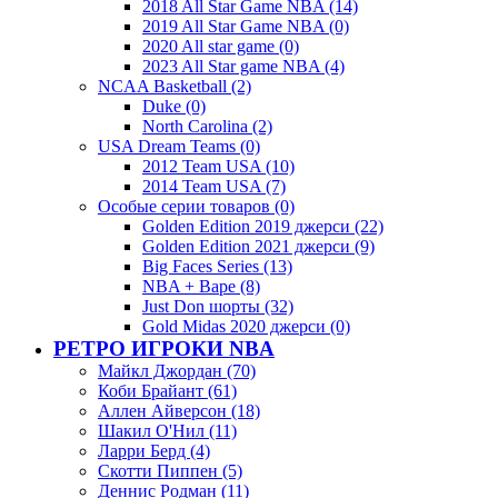
2018 All Star Game NBA (14)
2019 All Star Game NBA (0)
2020 All star game (0)
2023 All Star game NBA (4)
NCAA Basketball (2)
Duke (0)
North Carolina (2)
USA Dream Teams (0)
2012 Team USA (10)
2014 Team USA (7)
Особые серии товаров (0)
Golden Edition 2019 джерси (22)
Golden Edition 2021 джерси (9)
Big Faces Series (13)
NBA + Bape (8)
Just Don шорты (32)
Gold Midas 2020 джерси (0)
РЕТРО ИГРОКИ NBA
Майкл Джордан (70)
Коби Брайант (61)
Аллен Айверсон (18)
Шакил О'Нил (11)
Ларри Берд (4)
Скотти Пиппен (5)
Деннис Родман (11)