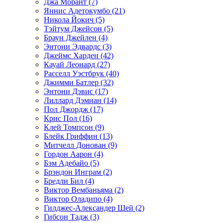
Джа Морант (7)
Яннис Адетокумбо (21)
Никола Йокич (5)
Тэйтум Джейсон (5)
Браун Джейлен (4)
Энтони Эдвардс (3)
Джеймс Харден (42)
Кауай Леонард (27)
Расселл Уэстбрук (40)
Джимми Батлер (32)
Энтони Дэвис (17)
Лиллард Дэмиан (14)
Пол Джордж (17)
Крис Пол (16)
Клей Томпсон (9)
Блейк Гриффин (13)
Митчелл Донован (9)
Гордон Аарон (4)
Бэм Адебайо (5)
Брэндон Инграм (2)
Бредли Бил (4)
Виктор Вембаньяма (2)
Виктор Оладипо (4)
Гилджес-Александер Шей (2)
Гибсон Тадж (3)