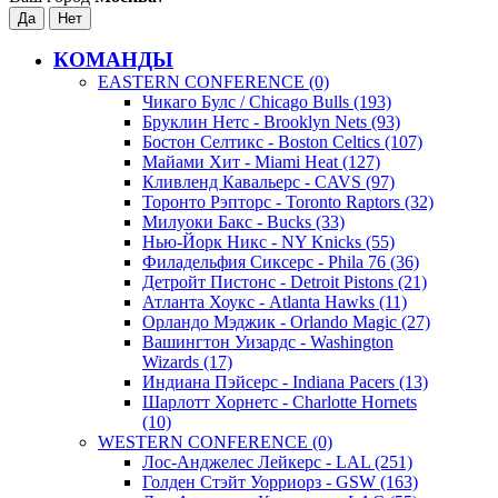
КОМАНДЫ
EASTERN CONFERENCE (0)
Чикаго Булс / Chicago Bulls (193)
Бруклин Нетс - Brooklyn Nets (93)
Бостон Селтикс - Boston Celtics (107)
Майами Хит - Miami Heat (127)
Кливленд Кавальерс - CAVS (97)
Торонто Рэпторс - Toronto Raptors (32)
Милуоки Бакс - Bucks (33)
Нью-Йорк Никс - NY Knicks (55)
Филадельфия Сиксерс - Phila 76 (36)
Детройт Пистонс - Detroit Pistons (21)
Атланта Хоукс - Atlanta Hawks (11)
Орландо Мэджик - Orlando Magic (27)
Вашингтон Уизардс - Washington
Wizards (17)
Индиана Пэйсерс - Indiana Pacers (13)
Шарлотт Хорнетс - Charlotte Hornets
(10)
WESTERN CONFERENCE (0)
Лос-Анджелес Лейкерс - LAL (251)
Голден Стэйт Уорриорз - GSW (163)