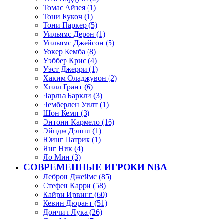
Томас Айзея (1)
Тони Кукоч (1)
Тони Паркер (5)
Уильямс Дерон (1)
Уильямс Джейсон (5)
Уокер Кемба (8)
Уэббер Крис (4)
Уэст Джерри (1)
Хаким Оладжувон (2)
Хилл Грант (6)
Чарльз Баркли (3)
Чемберлен Уилт (1)
Шон Кемп (3)
Энтони Кармело (16)
Эйндж Дэнни (1)
Юинг Патрик (1)
Янг Ник (4)
Яо Мин (3)
СОВРЕМЕННЫЕ ИГРОКИ NBA
Леброн Джеймс (85)
Стефен Карри (58)
Кайри Ирвинг (60)
Кевин Дюрант (51)
Дончич Лука (26)