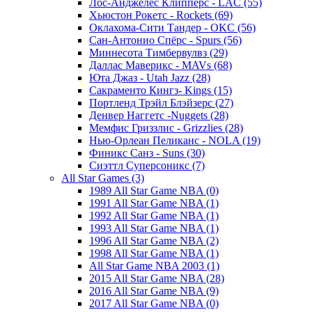
Лос-Анджелес Клипперс - LAC (55)
Хьюстон Рокетс - Rockets (69)
Оклахома-Сити Тандер - OKC (56)
Сан-Антонио Спёрс - Spurs (56)
Миннесота Тимбервулвз (29)
Даллас Маверикс - MAVs (68)
Юта Джаз - Utah Jazz (28)
Сакраменто Кингз- Kings (15)
Портленд Трэйл Блэйзерс (27)
Денвер Наггетс -Nuggets (28)
Мемфис Гриззлис - Grizzlies (28)
Нью-Орлеан Пеликанс - NOLA (19)
Финикс Санз - Suns (30)
Сиэттл Суперсоникс (7)
All Star Games (3)
1989 All Star Game NBA (0)
1991 All Star Game NBA (1)
1992 All Star Game NBA (1)
1993 All Star Game NBA (1)
1996 All Star Game NBA (2)
1998 All Star Game NBA (1)
All Star Game NBA 2003 (1)
2015 All Star Game NBA (28)
2016 All Star Game NBA (9)
2017 All Star Game NBA (0)