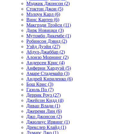
Мэджик Джонсон (2)
Стоктон Джон (5)
Мэлоун Карл (6)
Винс Картер (6)
Макгрэди Трэйси (11)
Дирк Новицки (3)
Мутомбо Дикембе (1)
Робинсон Дэвид (2)
Уэйд Дуэйн (27)
Абдул-Джаббар (2)
Алонзо Морнинг (2)
Андерсен Крис (4)
Анферни Xардуэй (5)
Амаре Стадемайр (3)
Андрей Кириленко (6)
Бош Крис (3)
Газоль По (7)
Деррик Роуз (27)
Джейсон Кидд (4)
Дивац Влади (1)
Джереми Лин (6)
Джо Джонсон (2)
Джюлиус Ирвинг (1)
Дрекслер Клайд (1)
Думарс Джо (1)