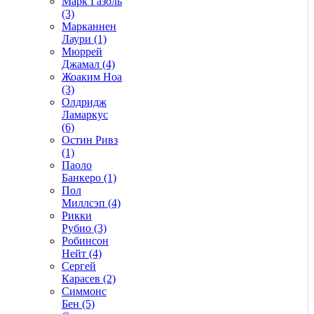
Марк Газоль
(3)
Марканнен
Лаури (1)
Мюррей
Джамал (4)
Жоаким Ноа
(3)
Олдридж
Ламаркус
(6)
Остин Ривз
(1)
Паоло
Банкеро (1)
Пол
Миллсэп (4)
Рикки
Рубио (3)
Робинсон
Нейт (4)
Сергей
Карасев (2)
Симмонс
Бен (5)