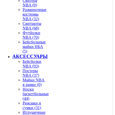
Свитера
NBA (0)
Разминочные
костюмы
NBA (32)
Свитшоты
NBA (68)
Футболки
NBA (70)
Бейсбольные
майки НБА
(5)
АКСЕССУАРЫ
Бейсболки
NBA (93)
Постеры
NBA (37)
Майки NBA
в рамке (0)
Носки
баскетбольные
(44)
Рюкзаки и
сумки (31)
Игрушечные