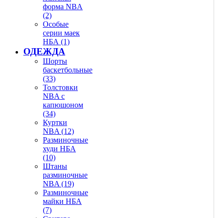
форма NBA
(2)
Особые
серии маек
НБА (1)
ОДЕЖДА
Шорты
баскетбольные
(33)
Толстовки
NBA с
капюшоном
(34)
Куртки
NBA (12)
Разминочные
худи НБА
(10)
Штаны
разминочные
NBA (19)
Разминочные
майки НБА
(7)