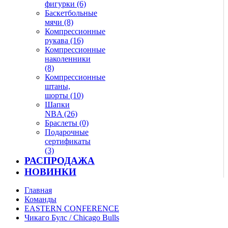
фигурки (6)
Баскетбольные
мячи (8)
Компрессионные
рукава (16)
Компрессионные
наколенники
(8)
Компрессионные
штаны,
шорты (10)
Шапки
NBA (26)
Браслеты (0)
Подарочные
сертификаты
(3)
РАСПРОДАЖА
НОВИНКИ
Главная
Команды
EASTERN CONFERENCE
Чикаго Булс / Chicago Bulls