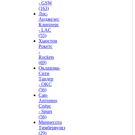
- GSW
(163)
Лос-
Анджелес
Клипперс
- LAC
(55)
Хьюстон
Рокетс
-
Rockets
(69)
Оклахома-
Сити
Тандер
- OKC
(56)
Сан-
Антонио
Спёрс
- Spurs
(56)
Миннесота
Тимбервулвз
(29)