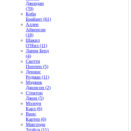
Джордан
(70)
Коби
Брайант (61)
Аллен
Айверсон
(18)
Шакил
О'Нил (11)
Ларри Берд
(4)
Скотти
Пиппен (5)
Деннис
Родман (11)
Мэджик
Джонсон (2)
Стоктон
Джон (5)
Мэлоун
Карл (6)
Винс
Картер (6)
Макгрэди
Трэйси (11)