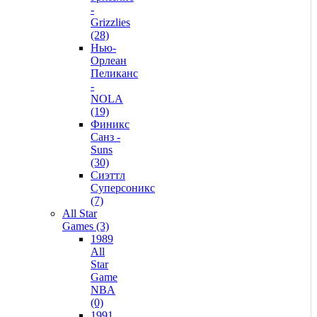
-
Grizzlies
(28)
Нью-
Орлеан
Пеликанс
-
NOLA
(19)
Финикс
Санз -
Suns
(30)
Сиэттл
Суперсоникс
(7)
All Star
Games (3)
1989
All
Star
Game
NBA
(0)
1991