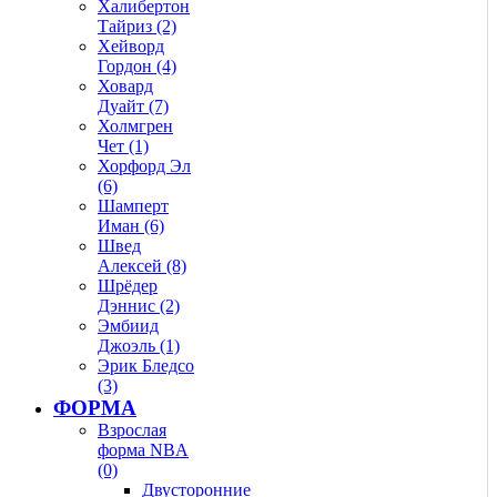
Халибертон
Тайриз (2)
Хейворд
Гордон (4)
Ховард
Дуайт (7)
Холмгрен
Чет (1)
Хорфорд Эл
(6)
Шамперт
Иман (6)
Швед
Алексей (8)
Шрёдер
Дэннис (2)
Эмбиид
Джоэль (1)
Эрик Бледсо
(3)
ФОРМА
Взрослая
форма NBA
(0)
Двусторонние