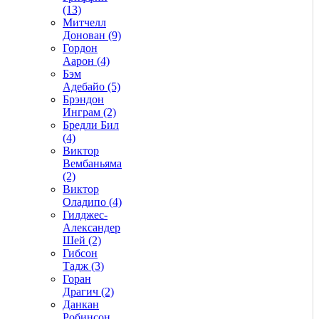
(13)
Митчелл
Донован (9)
Гордон
Аарон (4)
Бэм
Адебайо (5)
Брэндон
Инграм (2)
Бредли Бил
(4)
Виктор
Вембаньяма
(2)
Виктор
Оладипо (4)
Гилджес-
Александер
Шей (2)
Гибсон
Тадж (3)
Горан
Драгич (2)
Данкан
Робинсон