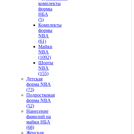
комплекты
формы
НБА
(5)
Комплекты
формы
NBA
(61)
Майки
NBA
(1092)
Шорты
NBA
(155)
Детская
форма NBA
(73)
Подростковая
форма NBA
(52)
Нанесение
фамилий на
майки НБА
(68)
Женская