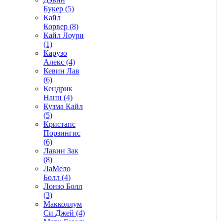
Букер (5)
Кайл
Корвер (8)
Кайл Лоури
(1)
Карузо
Алекс (4)
Кевин Лав
(6)
Кендрик
Нанн (4)
Кузма Кайл
(5)
Кристапс
Порзингис
(6)
Лавин Зак
(8)
ЛаМело
Болл (4)
Лонзо Болл
(3)
Макколлум
Си Джей (4)