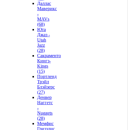
Даллас
Маверикс
-
MAVs
(68)
Юта
Джаз -
Utah
Jazz
(28)
Сакраменто
Кингз-
Kings
(15)
Портленд
Трэйл
Блэйзерс
(27)
Денвер
Наггетс
-
Nuggets
(28)
Мемфис
Гриззлис