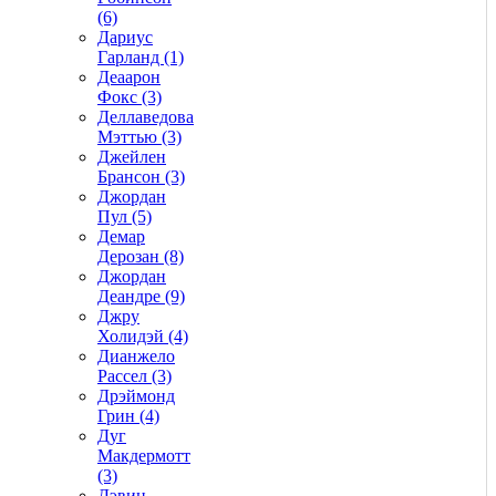
(6)
Дариус
Гарланд (1)
Деаарон
Фокс (3)
Деллаведова
Мэттью (3)
Джейлен
Брансон (3)
Джордан
Пул (5)
Демар
Дерозан (8)
Джордан
Деандре (9)
Джру
Холидэй (4)
Дианжело
Рассел (3)
Дрэймонд
Грин (4)
Дуг
Макдермотт
(3)
Дэвин