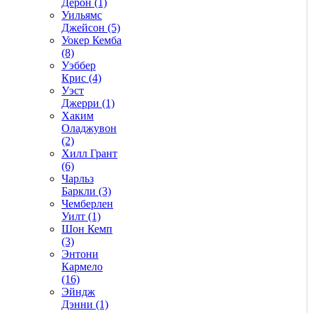
Дерон (1)
Уильямс
Джейсон (5)
Уокер Кемба
(8)
Уэббер
Крис (4)
Уэст
Джерри (1)
Хаким
Оладжувон
(2)
Хилл Грант
(6)
Чарльз
Баркли (3)
Чемберлен
Уилт (1)
Шон Кемп
(3)
Энтони
Кармело
(16)
Эйндж
Дэнни (1)