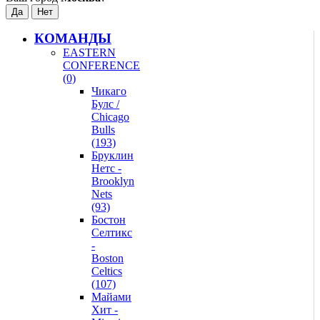
КОМАНДЫ
EASTERN
CONFERENCE
(0)
Чикаго
Булс /
Chicago
Bulls
(193)
Бруклин
Нетс -
Brooklyn
Nets
(93)
Бостон
Селтикс
-
Boston
Celtics
(107)
Майами
Хит -