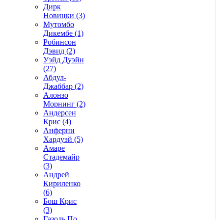
Дирк
Новицки (3)
Мутомбо
Дикембе (1)
Робинсон
Дэвид (2)
Уэйд Дуэйн
(27)
Абдул-
Джаббар (2)
Алонзо
Морнинг (2)
Андерсен
Крис (4)
Анферни
Xардуэй (5)
Амаре
Стадемайр
(3)
Андрей
Кириленко
(6)
Бош Крис
(3)
Газоль По