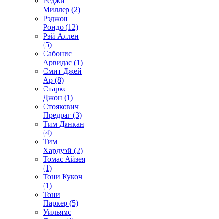
Реджи
Миллер (2)
Рэджон
Рондо (12)
Рэй Аллен
(5)
Сабонис
Арвидас (1)
Смит Джей
Ар (8)
Старкс
Джон (1)
Стоякович
Предраг (3)
Тим Данкан
(4)
Тим
Хардуэй (2)
Томас Айзея
(1)
Тони Кукоч
(1)
Тони
Паркер (5)
Уильямс