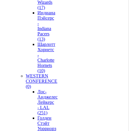
Wizards
(17)
Индиана
Пэйсерс
-
Indiana
Pacers
(13)
Шарлотт
Хорнетс
-
Charlotte
Hornets
(10)
WESTERN
CONFERENCE
(0)
Лос-
Анджелес
Лейкерс
- LAL
(251)
Голден
Стэйт
Уорриорз