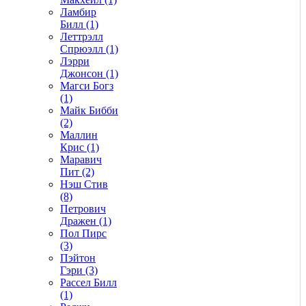
Ламбир
Билл (1)
Леттрэлл
Спрюэлл (1)
Лэрри
Джонсон (1)
Магси Богз
(1)
Майк Бибби
(2)
Маллин
Крис (1)
Маравич
Пит (2)
Нэш Стив
(8)
Петрович
Дражен (1)
Пол Пирс
(3)
Пэйтон
Гэри (3)
Рассел Билл
(1)