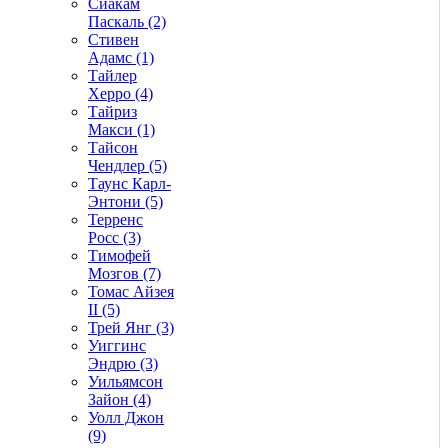
Сиакам
Паскаль (2)
Стивен
Адамс (1)
Тайлер
Херро (4)
Тайриз
Макси (1)
Тайсон
Чендлер (5)
Таунс Карл-
Энтони (5)
Терренс
Росс (3)
Тимофей
Мозгов (7)
Томас Айзея
II (5)
Трей Янг (3)
Уиггинс
Эндрю (3)
Уильямсон
Зайон (4)
Уолл Джон
(9)