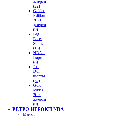
джерси
(22)
Golden
Edition
2021
джерси
(9)
Big
Faces
Series
(13)
NBA +
Bape
(8)
Just
Don
шорты
(32)
Gold
Midas
2020
джерси
(0)
РЕТРО ИГРОКИ NBA
Майкл