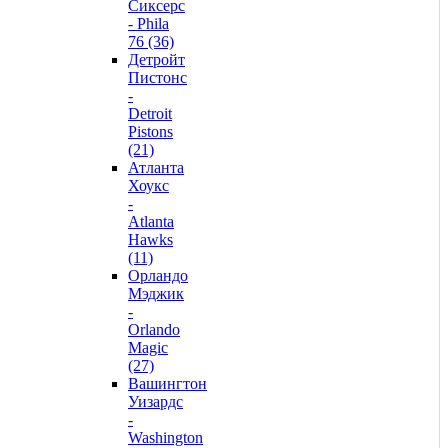
Сиксерс
- Phila
76 (36)
Детройт
Пистонс
-
Detroit
Pistons
(21)
Атланта
Хоукс
-
Atlanta
Hawks
(11)
Орландо
Мэджик
-
Orlando
Magic
(27)
Вашингтон
Уизардс
-
Washington