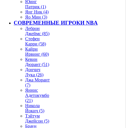
Юинг
Патрик (1)
Янг Ник (4)
Яо Мин (3)
СОВРЕМЕННЫЕ ИГРОКИ NBA
Леброн
Джеймс (85)
Стефен
Карри (58)
Кайри
Ирвинг (60)
Кевин
Дюрант (51)
Дончич
Лука (26)
Джа Морант
(7)
Яннис
Адетокумбо
(21)
Никола
Йокич (5)
Тэйтум
Джейсон (5)
Браун