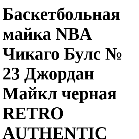
Баскетбольная
майка NBA
Чикаго Булс №
23 Джордан
Майкл черная
RETRO
AUTHENTIC