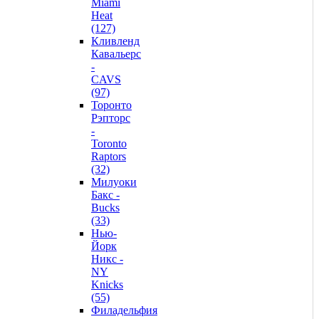
Miami
Heat
(127)
Кливленд
Кавальерс
-
CAVS
(97)
Торонто
Рэпторс
-
Toronto
Raptors
(32)
Милуоки
Бакс -
Bucks
(33)
Нью-
Йорк
Никс -
NY
Knicks
(55)
Филадельфия