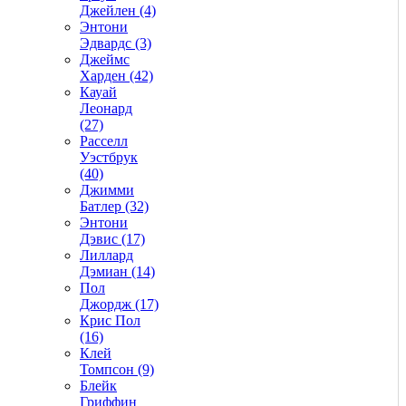
Джейлен (4)
Энтони
Эдвардс (3)
Джеймс
Харден (42)
Кауай
Леонард
(27)
Расселл
Уэстбрук
(40)
Джимми
Батлер (32)
Энтони
Дэвис (17)
Лиллард
Дэмиан (14)
Пол
Джордж (17)
Крис Пол
(16)
Клей
Томпсон (9)
Блейк
Гриффин