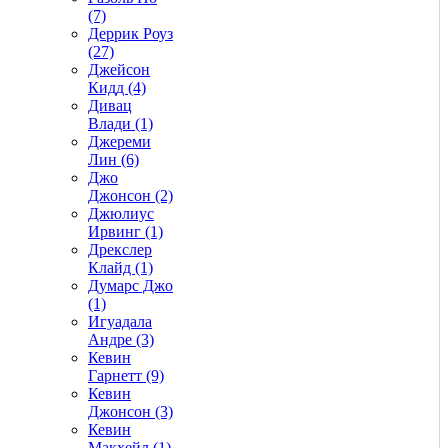
(7)
Деррик Роуз
(27)
Джейсон
Кидд (4)
Дивац
Влади (1)
Джереми
Лин (6)
Джо
Джонсон (2)
Джюлиус
Ирвинг (1)
Дрекслер
Клайд (1)
Думарс Джо
(1)
Игуадала
Андре (3)
Кевин
Гарнетт (9)
Кевин
Джонсон (3)
Кевин
Макхейл (1)