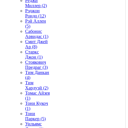
Реджи
Миллер (2)
Рэджон
Рондо (12)
Рэй Аллен
(5)
Сабонис
Арвидас (1)
Смит Джей
Ар (8)
Старкс
Джон (1)
Стоякович
Предраг (3)
Тим Данкан
(4)
Тим
Хардуэй (2)
Томас Айзея
(1)
Тони Кукоч
(1)
Тони
Паркер (5)
Уильямс