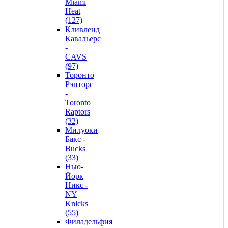
Miami
Heat
(127)
Кливленд
Кавальерс
-
CAVS
(97)
Торонто
Рэпторс
-
Toronto
Raptors
(32)
Милуоки
Бакс -
Bucks
(33)
Нью-
Йорк
Никс -
NY
Knicks
(55)
Филадельфия