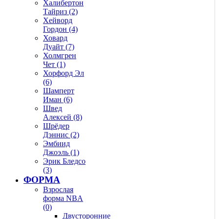
Халибертон
Тайриз (2)
Хейворд
Гордон (4)
Ховард
Дуайт (7)
Холмгрен
Чет (1)
Хорфорд Эл
(6)
Шамперт
Иман (6)
Швед
Алексей (8)
Шрёдер
Дэннис (2)
Эмбиид
Джоэль (1)
Эрик Бледсо
(3)
ФОРМА
Взрослая
форма NBA
(0)
Двусторонние