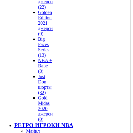
джерси
(22)
Golden
Edition
2021
джерси
(9)
Big
Faces
Series
(13)
NBA +
Bape
(8)
Just
Don
шорты
(32)
Gold
Midas
2020
джерси
(0)
РЕТРО ИГРОКИ NBA
Майкл