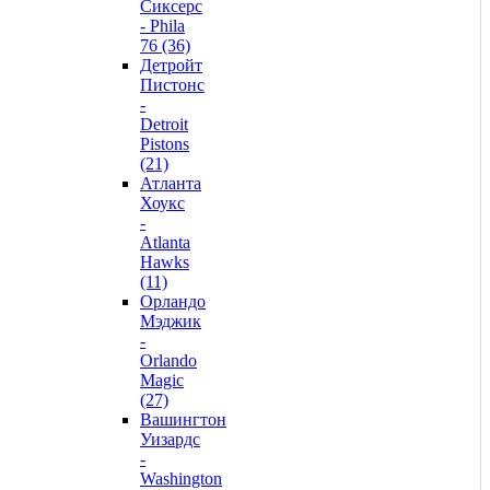
Сиксерс
- Phila
76 (36)
Детройт
Пистонс
-
Detroit
Pistons
(21)
Атланта
Хоукс
-
Atlanta
Hawks
(11)
Орландо
Мэджик
-
Orlando
Magic
(27)
Вашингтон
Уизардс
-
Washington