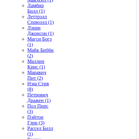
Ламбир
Билл (1)
Леттрэлл
Спрюэлл (1)
Лэрри
Джонсон (1)
Магси Богз
(1)
Майк Бибби
(2)
Маллин
Крис (1)
Маравич
Пит (2)
Нэш Стив
(8)
Петрович
Дражен (1)
Пол Пирс
(3)
Пэйтон
Гэри (3)
Рассел Билл
(1)