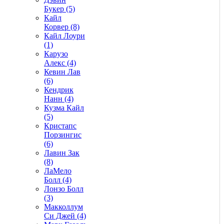
Букер (5)
Кайл
Корвер (8)
Кайл Лоури
(1)
Карузо
Алекс (4)
Кевин Лав
(6)
Кендрик
Нанн (4)
Кузма Кайл
(5)
Кристапс
Порзингис
(6)
Лавин Зак
(8)
ЛаМело
Болл (4)
Лонзо Болл
(3)
Макколлум
Си Джей (4)