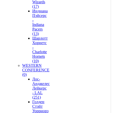
Wizards
(17)
Индиана
Пэйсерс
-
Indiana
Pacers
(13)
Шарлотт
Хорнетс
-
Charlotte
Hornets
(10)
WESTERN
CONFERENCE
(0)
Лос-
Анджелес
Лейкерс
- LAL
(251)
Голден
Стэйт
Уорриорз