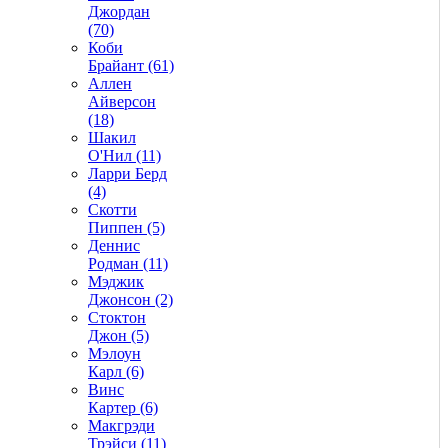
Джордан
(70)
Коби
Брайант (61)
Аллен
Айверсон
(18)
Шакил
О'Нил (11)
Ларри Берд
(4)
Скотти
Пиппен (5)
Деннис
Родман (11)
Мэджик
Джонсон (2)
Стоктон
Джон (5)
Мэлоун
Карл (6)
Винс
Картер (6)
Макгрэди
Трэйси (11)