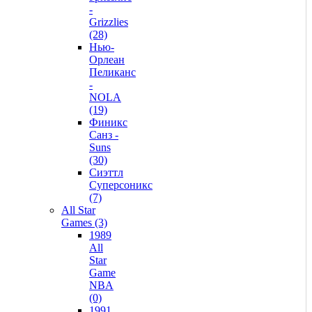
-
Grizzlies
(28)
Нью-
Орлеан
Пеликанс
-
NOLA
(19)
Финикс
Санз -
Suns
(30)
Сиэттл
Суперсоникс
(7)
All Star
Games (3)
1989
All
Star
Game
NBA
(0)
1991