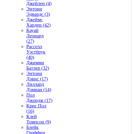
Джейлен (4)
Энтони
Эдвардс (3)
Джеймс
Харден (42)
Кауай
Леонард
(27)
Расселл
Уэстбрук
(40)
Джимми
Батлер (32)
Энтони
Дэвис (17)
Лиллард
Дэмиан (14)
Пол
Джордж (17)
Крис Пол
(16)
Клей
Томпсон (9)
Блейк
Гриффин