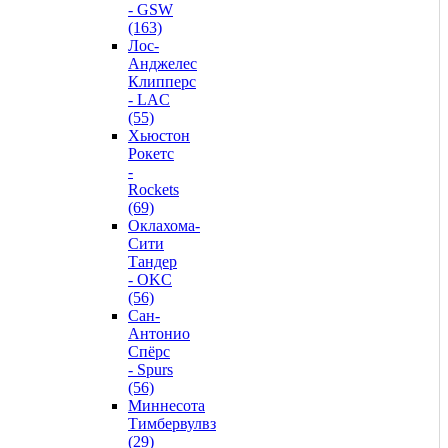
- GSW
(163)
Лос-
Анджелес
Клипперс
- LAC
(55)
Хьюстон
Рокетс
-
Rockets
(69)
Оклахома-
Сити
Тандер
- OKC
(56)
Сан-
Антонио
Спёрс
- Spurs
(56)
Миннесота
Тимбервулвз
(29)