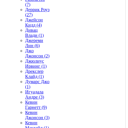
(7)
Деррик Роуз
(27)
Джейсон
Кидд (4)
Дивац
Влади (1)
Джереми
Лин (6)
Джо
Джонсон (2)
Джюлиус
Ирвинг (1)
Дрекслер
Клайд (1)
Думарс Джо
(1)
Игуадала
Андре (3)
Кевин
Гарнетт (9)
Кевин
Джонсон (3)
Кевин
Макхейл (1)