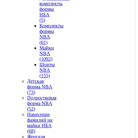
комплекты
формы
НБА
(5)
Комплекты
формы
NBA
(61)
Майки
NBA
(1092)
Шорты
NBA
(155)
Детская
форма NBA
(73)
Подростковая
форма NBA
(52)
Нанесение
фамилий на
майки НБА
(68)
Женская