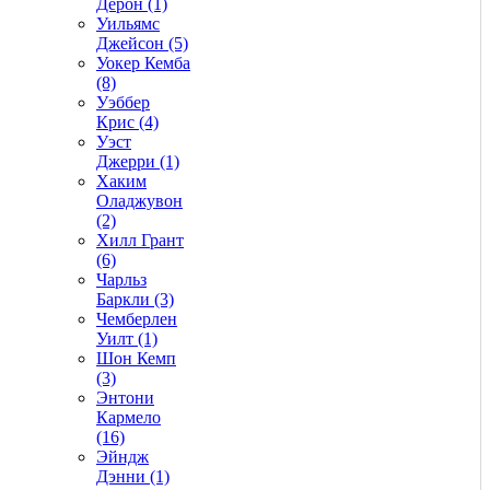
Дерон (1)
Уильямс
Джейсон (5)
Уокер Кемба
(8)
Уэббер
Крис (4)
Уэст
Джерри (1)
Хаким
Оладжувон
(2)
Хилл Грант
(6)
Чарльз
Баркли (3)
Чемберлен
Уилт (1)
Шон Кемп
(3)
Энтони
Кармело
(16)
Эйндж
Дэнни (1)