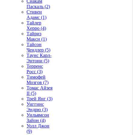
Сиакам
Паскаль (2)
Стивен
Адамс (1)
Тайлер
Херро (4)
Тайриз
Макси (1)
Тайсон
Чендлер (5)
Таунс Карл-
Энтони (5)
Терренс
Росс (3)
Тимофей
Мозгов (7)
Томас Айзея
II (5)
Трей Янг (3)
Уиггинс
Эндрю (3)
Уильямсон
Зайон (4)
Уолл Джон
(9)