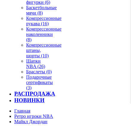
фигурки (6)
Баскетбольные
мячи (8)
Компрессионные
рукава (16)
Компрессионные
наколенники
(8)
Компрессионные
штаны,
шорты (10)
Шапки
NBA (26)
Браслеты (0)
Подарочные
сертификаты
(3)
РАСПРОДАЖА
НОВИНКИ
Главная
Ретро игроки NBA
Майкл Джордан