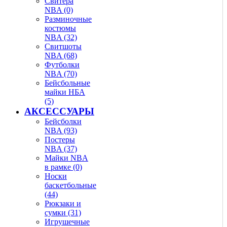
Свитера
NBA (0)
Разминочные
костюмы
NBA (32)
Свитшоты
NBA (68)
Футболки
NBA (70)
Бейсбольные
майки НБА
(5)
АКСЕССУАРЫ
Бейсболки
NBA (93)
Постеры
NBA (37)
Майки NBA
в рамке (0)
Носки
баскетбольные
(44)
Рюкзаки и
сумки (31)
Игрушечные