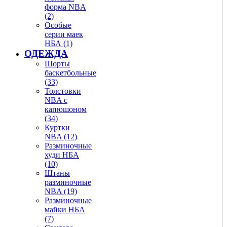
форма NBA
(2)
Особые
серии маек
НБА (1)
ОДЕЖДА
Шорты
баскетбольные
(33)
Толстовки
NBA с
капюшоном
(34)
Куртки
NBA (12)
Разминочные
худи НБА
(10)
Штаны
разминочные
NBA (19)
Разминочные
майки НБА
(7)