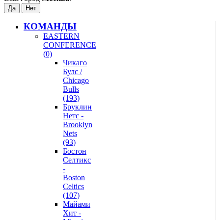
КОМАНДЫ
EASTERN
CONFERENCE
(0)
Чикаго
Булс /
Chicago
Bulls
(193)
Бруклин
Нетс -
Brooklyn
Nets
(93)
Бостон
Селтикс
-
Boston
Celtics
(107)
Майами
Хит -