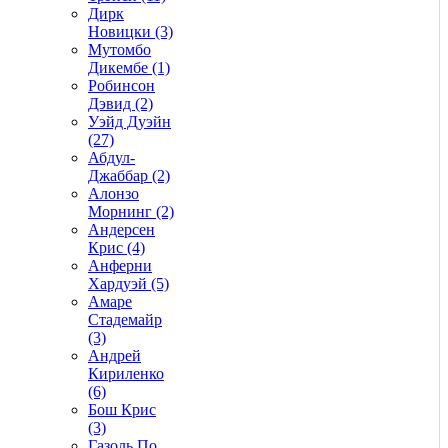
Дирк
Новицки (3)
Мутомбо
Дикембе (1)
Робинсон
Дэвид (2)
Уэйд Дуэйн
(27)
Абдул-
Джаббар (2)
Алонзо
Морнинг (2)
Андерсен
Крис (4)
Анферни
Xардуэй (5)
Амаре
Стадемайр
(3)
Андрей
Кириленко
(6)
Бош Крис
(3)
Газоль По