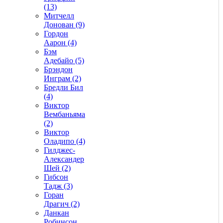
(13)
Митчелл
Донован (9)
Гордон
Аарон (4)
Бэм
Адебайо (5)
Брэндон
Инграм (2)
Бредли Бил
(4)
Виктор
Вембаньяма
(2)
Виктор
Оладипо (4)
Гилджес-
Александер
Шей (2)
Гибсон
Тадж (3)
Горан
Драгич (2)
Данкан
Робинсон