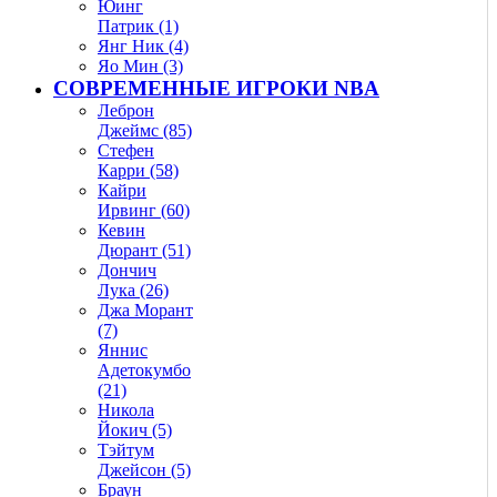
Юинг
Патрик (1)
Янг Ник (4)
Яо Мин (3)
СОВРЕМЕННЫЕ ИГРОКИ NBA
Леброн
Джеймс (85)
Стефен
Карри (58)
Кайри
Ирвинг (60)
Кевин
Дюрант (51)
Дончич
Лука (26)
Джа Морант
(7)
Яннис
Адетокумбо
(21)
Никола
Йокич (5)
Тэйтум
Джейсон (5)
Браун