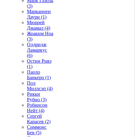
Марк Газоль
(3)
Марканнен
Лаури (1)
Мюррей
Джамал (4)
Жоаким Ноа
(3)
Олдридж
Ламаркус
(6)
Остин Ривз
(1)
Паоло
Банкеро (1)
Пол
Миллсэп (4)
Рикки
Рубио (3)
Робинсон
Нейт (4)
Сергей
Карасев (2)
Симмонс
Бен (5)