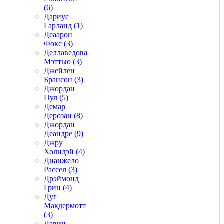
(6)
Дариус
Гарланд (1)
Деаарон
Фокс (3)
Деллаведова
Мэттью (3)
Джейлен
Брансон (3)
Джордан
Пул (5)
Демар
Дерозан (8)
Джордан
Деандре (9)
Джру
Холидэй (4)
Дианжело
Рассел (3)
Дрэймонд
Грин (4)
Дуг
Макдермотт
(3)
Дэвин