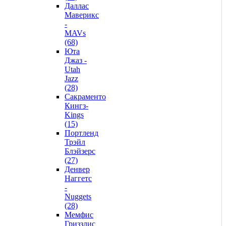
Даллас
Маверикс
-
MAVs
(68)
Юта
Джаз -
Utah
Jazz
(28)
Сакраменто
Кингз-
Kings
(15)
Портленд
Трэйл
Блэйзерс
(27)
Денвер
Наггетс
-
Nuggets
(28)
Мемфис
Гриззлис