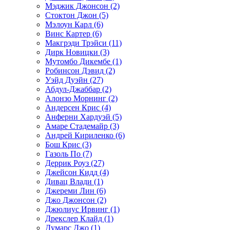
Мэджик Джонсон (2)
Стоктон Джон (5)
Мэлоун Карл (6)
Винс Картер (6)
Макгрэди Трэйси (11)
Дирк Новицки (3)
Мутомбо Дикембе (1)
Робинсон Дэвид (2)
Уэйд Дуэйн (27)
Абдул-Джаббар (2)
Алонзо Морнинг (2)
Андерсен Крис (4)
Анферни Xардуэй (5)
Амаре Стадемайр (3)
Андрей Кириленко (6)
Бош Крис (3)
Газоль По (7)
Деррик Роуз (27)
Джейсон Кидд (4)
Дивац Влади (1)
Джереми Лин (6)
Джо Джонсон (2)
Джюлиус Ирвинг (1)
Дрекслер Клайд (1)
Думарс Джо (1)