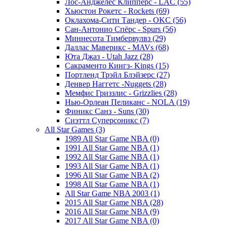
Лос-Анджелес Клипперс - LAC (55)
Хьюстон Рокетс - Rockets (69)
Оклахома-Сити Тандер - OKC (56)
Сан-Антонио Спёрс - Spurs (56)
Миннесота Тимбервулвз (29)
Даллас Маверикс - MAVs (68)
Юта Джаз - Utah Jazz (28)
Сакраменто Кингз- Kings (15)
Портленд Трэйл Блэйзерс (27)
Денвер Наггетс -Nuggets (28)
Мемфис Гриззлис - Grizzlies (28)
Нью-Орлеан Пеликанс - NOLA (19)
Финикс Санз - Suns (30)
Сиэттл Суперсоникс (7)
All Star Games (3)
1989 All Star Game NBA (0)
1991 All Star Game NBA (1)
1992 All Star Game NBA (1)
1993 All Star Game NBA (1)
1996 All Star Game NBA (2)
1998 All Star Game NBA (1)
All Star Game NBA 2003 (1)
2015 All Star Game NBA (28)
2016 All Star Game NBA (9)
2017 All Star Game NBA (0)