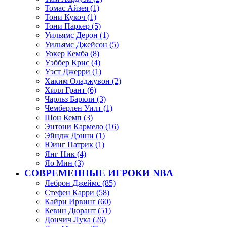
Томас Айзея (1)
Тони Кукоч (1)
Тони Паркер (5)
Уильямс Дерон (1)
Уильямс Джейсон (5)
Уокер Кемба (8)
Уэббер Крис (4)
Уэст Джерри (1)
Хаким Оладжувон (2)
Хилл Грант (6)
Чарльз Баркли (3)
Чемберлен Уилт (1)
Шон Кемп (3)
Энтони Кармело (16)
Эйндж Дэнни (1)
Юинг Патрик (1)
Янг Ник (4)
Яо Мин (3)
СОВРЕМЕННЫЕ ИГРОКИ NBA
Леброн Джеймс (85)
Стефен Карри (58)
Кайри Ирвинг (60)
Кевин Дюрант (51)
Дончич Лука (26)