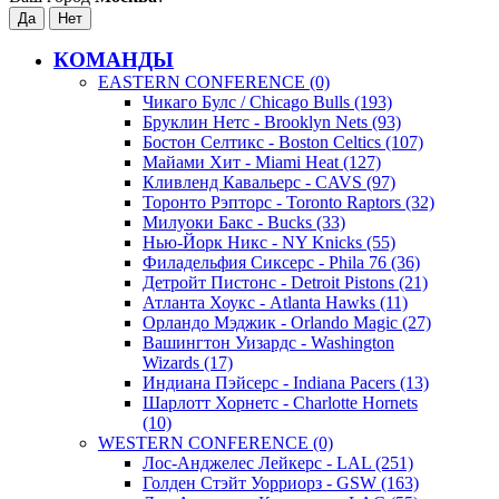
КОМАНДЫ
EASTERN CONFERENCE (0)
Чикаго Булс / Chicago Bulls (193)
Бруклин Нетс - Brooklyn Nets (93)
Бостон Селтикс - Boston Celtics (107)
Майами Хит - Miami Heat (127)
Кливленд Кавальерс - CAVS (97)
Торонто Рэпторс - Toronto Raptors (32)
Милуоки Бакс - Bucks (33)
Нью-Йорк Никс - NY Knicks (55)
Филадельфия Сиксерс - Phila 76 (36)
Детройт Пистонс - Detroit Pistons (21)
Атланта Хоукс - Atlanta Hawks (11)
Орландо Мэджик - Orlando Magic (27)
Вашингтон Уизардс - Washington
Wizards (17)
Индиана Пэйсерс - Indiana Pacers (13)
Шарлотт Хорнетс - Charlotte Hornets
(10)
WESTERN CONFERENCE (0)
Лос-Анджелес Лейкерс - LAL (251)
Голден Стэйт Уорриорз - GSW (163)