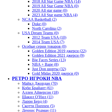
2018 All Star Game NBA (14)
2019 All Star Game NBA (0)
2020 All star game (0)
2023 All Star game NBA (4)
NCAA Basketball (2)
Duke (0)
North Carolina (2)
USA Dream Teams (0)
2012 Team USA (10)
2014 Team USA (7)
Особые серии товаров (0)
Golden Edition 2019 джерси (22)
Golden Edition 2021 джерси (9)
Big Faces Series (13)
NBA + Bape (8)
Just Don шорты (32)
Gold Midas 2020 джерси (0)
РЕТРО ИГРОКИ NBA
Майкл Джордан (70)
Коби Брайант (61)
Аллен Айверсон (18)
Шакил О'Нил (11)
Ларри Берд (4)
Скотти Пиппен (5)
Деннис Родман (11)