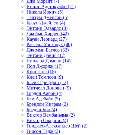
Джа Морант (7)
Яннис Адетокумбо (21)
Никола Йокич (5)
Тэйтум Джейсон (5)
Браун Джейлен (4)
Энтони Эдвардс (3)
Джеймс Харден (42)
Кауай Леонард (27)
Расселл Уэстбрук (40)
Джимми Батлер (32)
Энтони Дэвис (17)
Лиллард Дэмиан (14)
Пол Джордж (17)
Крис Пол (16)
Клей Томпсон (9)
Блейк Гриффин (13)
Митчелл Донован (9)
Гордон Аарон (4)
Бэм Адебайо (5)
Брэндон Инграм (2)
Бредли Бил (4)
Виктор Вембаньяма (2)
Виктор Оладипо (4)
Гилджес-Александер Шей (2)
Гибсон Тадж (3)