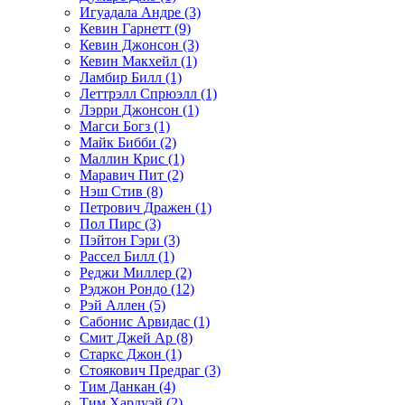
Игуадала Андре (3)
Кевин Гарнетт (9)
Кевин Джонсон (3)
Кевин Макхейл (1)
Ламбир Билл (1)
Леттрэлл Спрюэлл (1)
Лэрри Джонсон (1)
Магси Богз (1)
Майк Бибби (2)
Маллин Крис (1)
Маравич Пит (2)
Нэш Стив (8)
Петрович Дражен (1)
Пол Пирс (3)
Пэйтон Гэри (3)
Рассел Билл (1)
Реджи Миллер (2)
Рэджон Рондо (12)
Рэй Аллен (5)
Сабонис Арвидас (1)
Смит Джей Ар (8)
Старкс Джон (1)
Стоякович Предраг (3)
Тим Данкан (4)
Тим Хардуэй (2)