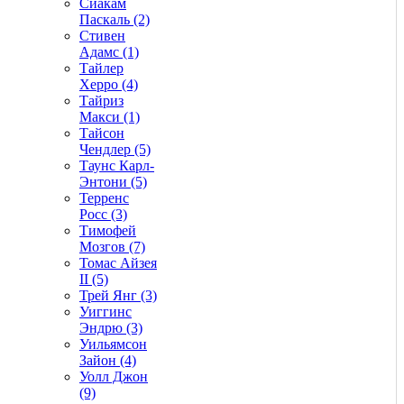
Сиакам
Паскаль (2)
Стивен
Адамс (1)
Тайлер
Херро (4)
Тайриз
Макси (1)
Тайсон
Чендлер (5)
Таунс Карл-
Энтони (5)
Терренс
Росс (3)
Тимофей
Мозгов (7)
Томас Айзея
II (5)
Трей Янг (3)
Уиггинс
Эндрю (3)
Уильямсон
Зайон (4)
Уолл Джон
(9)