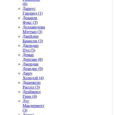
(6)
Дариус
Гарланд (1)
Деаарон
Фокс (3)
Деллаведова
Мэттью (3)
Джейлен
Брансон (3)
Джордан
Пул (5)
Демар
Дерозан (8)
Джордан
Деандре (9)
Джру
Холидэй (4)
Дианжело
Рассел (3)
Дрэймонд
Грин (4)
Дуг
Макдермотт
(3)
Дэвин