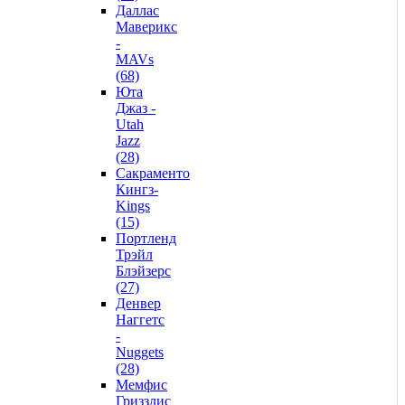
Даллас
Маверикс
-
MAVs
(68)
Юта
Джаз -
Utah
Jazz
(28)
Сакраменто
Кингз-
Kings
(15)
Портленд
Трэйл
Блэйзерс
(27)
Денвер
Наггетс
-
Nuggets
(28)
Мемфис
Гриззлис