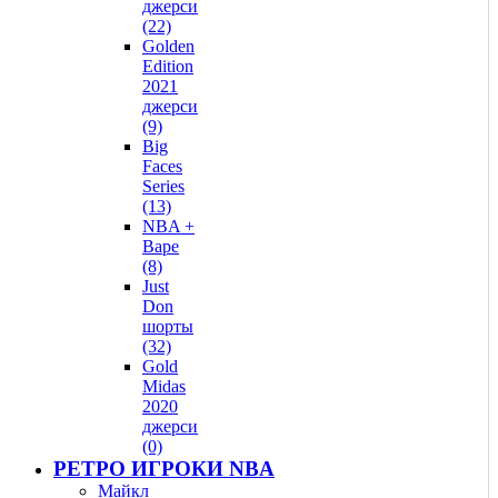
джерси
(22)
Golden
Edition
2021
джерси
(9)
Big
Faces
Series
(13)
NBA +
Bape
(8)
Just
Don
шорты
(32)
Gold
Midas
2020
джерси
(0)
РЕТРО ИГРОКИ NBA
Майкл