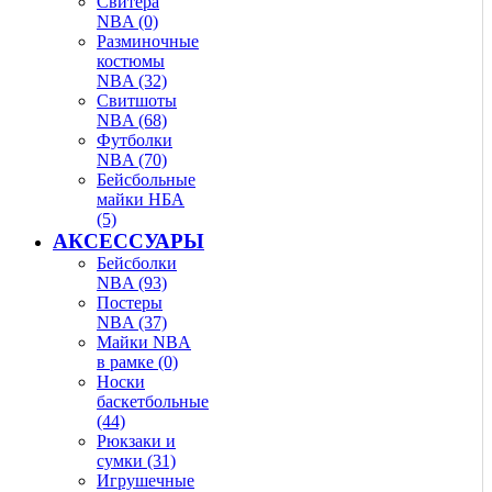
Свитера
NBA (0)
Разминочные
костюмы
NBA (32)
Свитшоты
NBA (68)
Футболки
NBA (70)
Бейсбольные
майки НБА
(5)
АКСЕССУАРЫ
Бейсболки
NBA (93)
Постеры
NBA (37)
Майки NBA
в рамке (0)
Носки
баскетбольные
(44)
Рюкзаки и
сумки (31)
Игрушечные