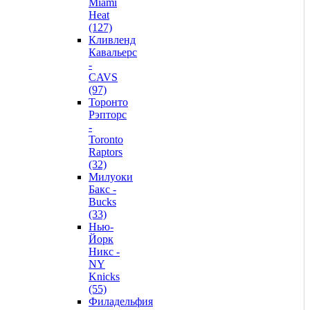
Miami
Heat
(127)
Кливленд
Кавальерс
-
CAVS
(97)
Торонто
Рэпторс
-
Toronto
Raptors
(32)
Милуоки
Бакс -
Bucks
(33)
Нью-
Йорк
Никс -
NY
Knicks
(55)
Филадельфия