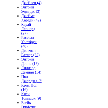
Джейлен (4)
Энтони
Эдвардс (3)
Джеймс
Харден (42)
Кауай
Леонард
(27)
Расселл
Уэстбрук
(40)
Джимми
Батлер (32)
Энтони
Дэвис (17)
Лиллард
Дэмиан (14)
Пол
Джордж (17)
Крис Пол
(16)
Клей
Томпсон (9)
Блейк
Гриффин