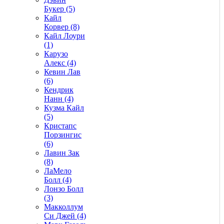
Букер (5)
Кайл
Корвер (8)
Кайл Лоури
(1)
Карузо
Алекс (4)
Кевин Лав
(6)
Кендрик
Нанн (4)
Кузма Кайл
(5)
Кристапс
Порзингис
(6)
Лавин Зак
(8)
ЛаМело
Болл (4)
Лонзо Болл
(3)
Макколлум
Си Джей (4)