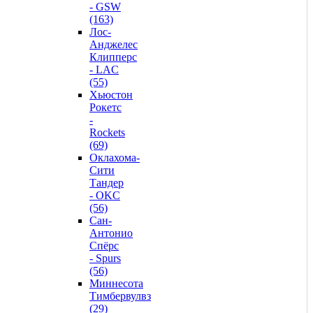
- GSW
(163)
Лос-
Анджелес
Клипперс
- LAC
(55)
Хьюстон
Рокетс
-
Rockets
(69)
Оклахома-
Сити
Тандер
- OKC
(56)
Сан-
Антонио
Спёрс
- Spurs
(56)
Миннесота
Тимбервулвз
(29)