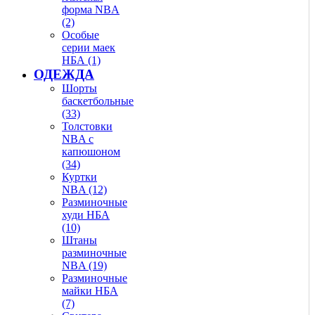
форма NBA
(2)
Особые
серии маек
НБА (1)
ОДЕЖДА
Шорты
баскетбольные
(33)
Толстовки
NBA с
капюшоном
(34)
Куртки
NBA (12)
Разминочные
худи НБА
(10)
Штаны
разминочные
NBA (19)
Разминочные
майки НБА
(7)