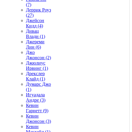
(7)
Деррик Роуз
(27)
Джейсон
Кидд (4)
Дивац
Влади (1)
Джереми
Лин (6)
Джо
Джонсон (2)
Джюлиус
Ирвинг (1)
Дрекслер
Клайд (1)
Думарс Джо
(1)
Игуадала
Андре (3)
Кевин
Гарнетт (9)
Кевин
Джонсон (3)
Кевин
Макхейл (1)