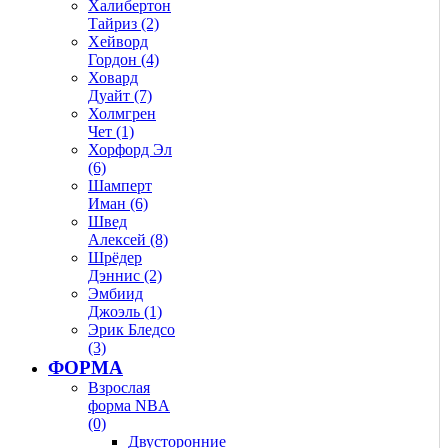
Халибертон
Тайриз (2)
Хейворд
Гордон (4)
Ховард
Дуайт (7)
Холмгрен
Чет (1)
Хорфорд Эл
(6)
Шамперт
Иман (6)
Швед
Алексей (8)
Шрёдер
Дэннис (2)
Эмбиид
Джоэль (1)
Эрик Бледсо
(3)
ФОРМА
Взрослая
форма NBA
(0)
Двусторонние