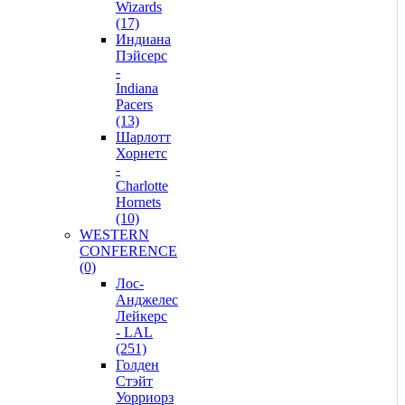
Wizards
(17)
Индиана
Пэйсерс
-
Indiana
Pacers
(13)
Шарлотт
Хорнетс
-
Charlotte
Hornets
(10)
WESTERN
CONFERENCE
(0)
Лос-
Анджелес
Лейкерс
- LAL
(251)
Голден
Стэйт
Уорриорз