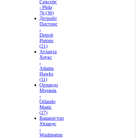
Сиксерс
- Phila
76 (36)
Детройт
Пистонс
-
Detroit
Pistons
(21)
Атланта
Хоукс
-
Atlanta
Hawks
(11)
Орландо
Мэджик
-
Orlando
Magic
(27)
Вашингтон
Уизардс
-
Washington