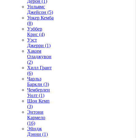
Дерон (1)
Уильямс
Джейсон (5)
Уокер Кемба
(8)
Уэббер
Крис (4)
Уэст
Джерри (1)
Хаким
Оладжувон
(2)
Хилл Грант
(6)
Чарльз
Баркли (3)
Чемберлен
Уилт (1)
Шон Кемп
(3)
Энтони
Кармело
(16)
Эйндж
Дэнни (1)