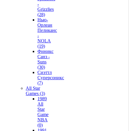
-
Grizzlies
(28)
Нью-
Орлеан
Пеликанс
-
NOLA
(19)
Финикс
Санз -
Suns
(30)
Сиэттл
Суперсоникс
(7)
All Star
Games (3)
1989
All
Star
Game
NBA
(0)
1991