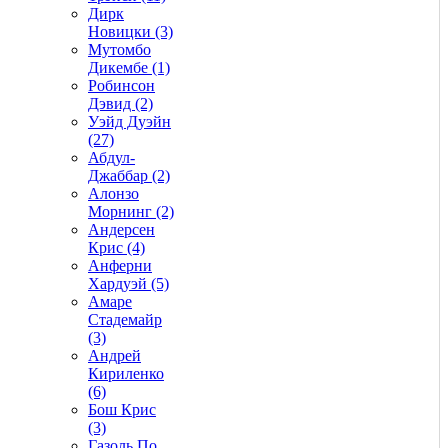
Дирк
Новицки (3)
Мутомбо
Дикембе (1)
Робинсон
Дэвид (2)
Уэйд Дуэйн
(27)
Абдул-
Джаббар (2)
Алонзо
Морнинг (2)
Андерсен
Крис (4)
Анферни
Xардуэй (5)
Амаре
Стадемайр
(3)
Андрей
Кириленко
(6)
Бош Крис
(3)
Газоль По