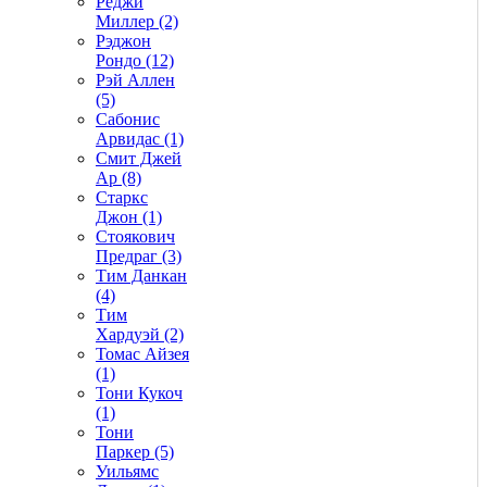
Реджи
Миллер (2)
Рэджон
Рондо (12)
Рэй Аллен
(5)
Сабонис
Арвидас (1)
Смит Джей
Ар (8)
Старкс
Джон (1)
Стоякович
Предраг (3)
Тим Данкан
(4)
Тим
Хардуэй (2)
Томас Айзея
(1)
Тони Кукоч
(1)
Тони
Паркер (5)
Уильямс