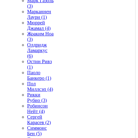
Марк Газоль
(3)
Марканнен
Лаури (1)
Мюррей
Джамал (4)
Жоаким Ноа
(3)
Олдридж
Ламаркус
(6)
Остин Ривз
(1)
Паоло
Банкеро (1)
Пол
Миллсэп (4)
Рикки
Рубио (3)
Робинсон
Нейт (4)
Сергей
Карасев (2)
Симмонс
Бен (5)