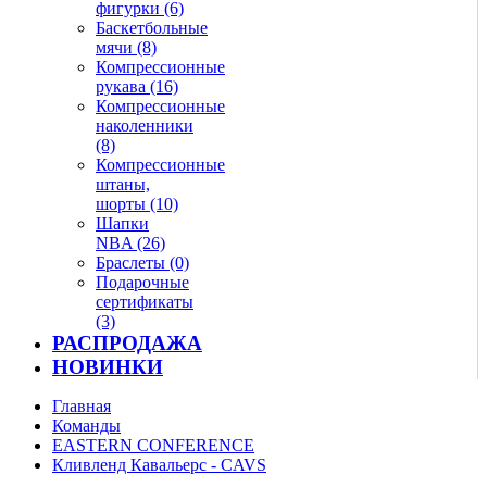
фигурки (6)
Баскетбольные
мячи (8)
Компрессионные
рукава (16)
Компрессионные
наколенники
(8)
Компрессионные
штаны,
шорты (10)
Шапки
NBA (26)
Браслеты (0)
Подарочные
сертификаты
(3)
РАСПРОДАЖА
НОВИНКИ
Главная
Команды
EASTERN CONFERENCE
Кливленд Кавальерс - CAVS