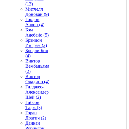
(13)
Митчелл
Донован (9)
Гордон
Аарон (4)
Бэм
Адебайо (5)
Брэндон
Инграм (2)
Бредли Бил
(4)
Виктор
Вембаньяма
(2)
Виктор
Оладипо (4)
Гилджес-
Александер
Шей (2)
Гибсон
Тадж (3)
Горан
Драгич (2)
Данкан
Робинсон