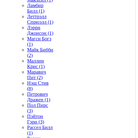
Ламбир
Билл (1)
Леттрэлл
Спрюэлл (1)
Лэрри
Джонсон (1)
Магси Богз
(1)
Майк Бибби
(2)
Маллин
Крис (1)
Маравич
Пит (2)
Нэш Стив
(8)
Петрович
Дражен (1)
Пол Пирс
(3)
Пэйтон
Гэри (3)
Рассел Билл
(1)