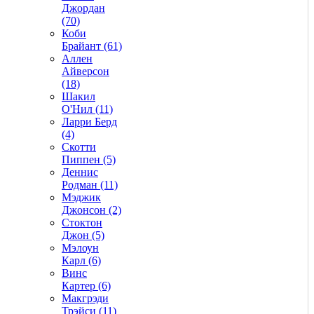
Джордан
(70)
Коби
Брайант (61)
Аллен
Айверсон
(18)
Шакил
О'Нил (11)
Ларри Берд
(4)
Скотти
Пиппен (5)
Деннис
Родман (11)
Мэджик
Джонсон (2)
Стоктон
Джон (5)
Мэлоун
Карл (6)
Винс
Картер (6)
Макгрэди
Трэйси (11)