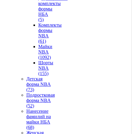
комплекты
формы
НБА
(5)
Комплекты
формы
NBA
(61)
Майки
NBA
(1092)
Шорты
NBA
(155)
Детская
форма NBA
(73)
Подростковая
форма NBA
(52)
Нанесение
фамилий на
майки НБА
(68)
Женская