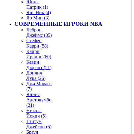
Юинг
Патрик (1)
Янг Ник (4)
Яо Мин (3)
СОВРЕМЕННЫЕ ИГРОКИ NBA
Леброн
Джеймс (85)
Стефен
Карри (58)
Кайри
Ирвинг (60)
Кевин
Дюрант (51)
Дончич
Лука (26)
Джа Морант
(7)
Яннис
Адетокумбо
(21)
Никола
Йокич (5)
Тэйтум
Джейсон (5)
Браун