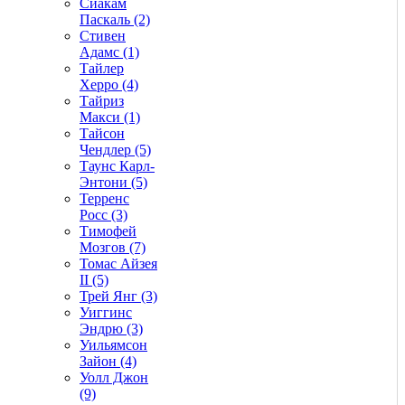
Сиакам
Паскаль (2)
Стивен
Адамс (1)
Тайлер
Херро (4)
Тайриз
Макси (1)
Тайсон
Чендлер (5)
Таунс Карл-
Энтони (5)
Терренс
Росс (3)
Тимофей
Мозгов (7)
Томас Айзея
II (5)
Трей Янг (3)
Уиггинс
Эндрю (3)
Уильямсон
Зайон (4)
Уолл Джон
(9)