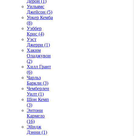
Дерон (1)
Уильямс
Джейсон (5)
Уокер Кемба
(8)
Уэббер
Крис (4)
Уэст
Джерри (1)
Хаким
Оладжувон
(2)
Хилл Грант
(6)
Чарльз
Баркли (3)
Чемберлен
Уилт (1)
Шон Кемп
(3)
Энтони
Кармело
(16)
Эйндж
Дэнни (1)