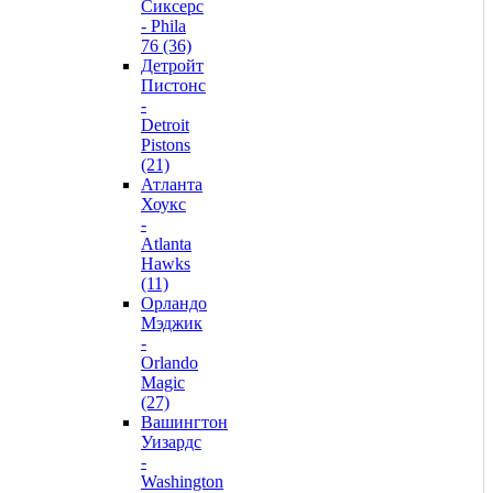
Сиксерс
- Phila
76 (36)
Детройт
Пистонс
-
Detroit
Pistons
(21)
Атланта
Хоукс
-
Atlanta
Hawks
(11)
Орландо
Мэджик
-
Orlando
Magic
(27)
Вашингтон
Уизардс
-
Washington