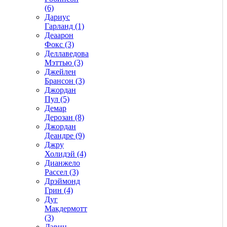
(6)
Дариус
Гарланд (1)
Деаарон
Фокс (3)
Деллаведова
Мэттью (3)
Джейлен
Брансон (3)
Джордан
Пул (5)
Демар
Дерозан (8)
Джордан
Деандре (9)
Джру
Холидэй (4)
Дианжело
Рассел (3)
Дрэймонд
Грин (4)
Дуг
Макдермотт
(3)
Дэвин