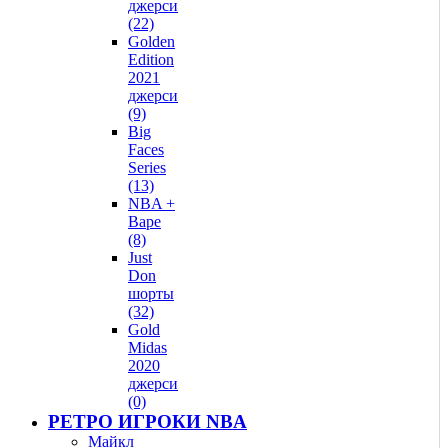
джерси
(22)
Golden
Edition
2021
джерси
(9)
Big
Faces
Series
(13)
NBA +
Bape
(8)
Just
Don
шорты
(32)
Gold
Midas
2020
джерси
(0)
РЕТРО ИГРОКИ NBA
Майкл