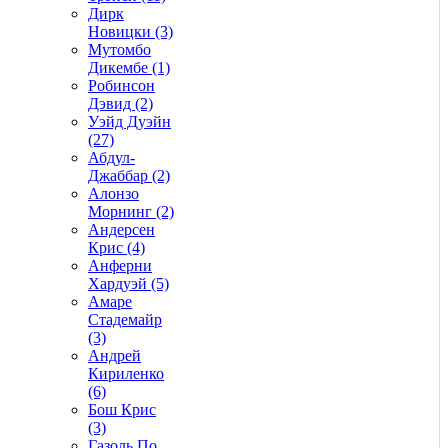
Дирк
Новицки (3)
Мутомбо
Дикембе (1)
Робинсон
Дэвид (2)
Уэйд Дуэйн
(27)
Абдул-
Джаббар (2)
Алонзо
Морнинг (2)
Андерсен
Крис (4)
Анферни
Xардуэй (5)
Амаре
Стадемайр
(3)
Андрей
Кириленко
(6)
Бош Крис
(3)
Газоль По