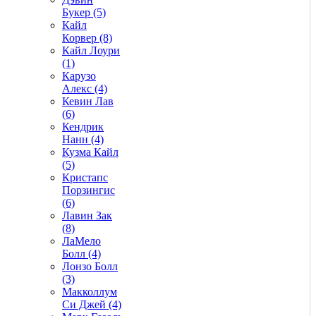
Букер (5)
Кайл
Корвер (8)
Кайл Лоури
(1)
Карузо
Алекс (4)
Кевин Лав
(6)
Кендрик
Нанн (4)
Кузма Кайл
(5)
Кристапс
Порзингис
(6)
Лавин Зак
(8)
ЛаМело
Болл (4)
Лонзо Болл
(3)
Макколлум
Си Джей (4)