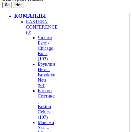
КОМАНДЫ
EASTERN
CONFERENCE
(0)
Чикаго
Булс /
Chicago
Bulls
(193)
Бруклин
Нетс -
Brooklyn
Nets
(93)
Бостон
Селтикс
-
Boston
Celtics
(107)
Майами
Хит -