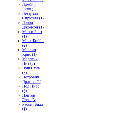
Ламбир
Билл (1)
Леттрэлл
Спрюэлл (1)
Лэрри
Джонсон (1)
Магси Богз
(1)
Майк Бибби
(2)
Маллин
Крис (1)
Маравич
Пит (2)
Нэш Стив
(8)
Петрович
Дражен (1)
Пол Пирс
(3)
Пэйтон
Гэри (3)
Рассел Билл
(1)