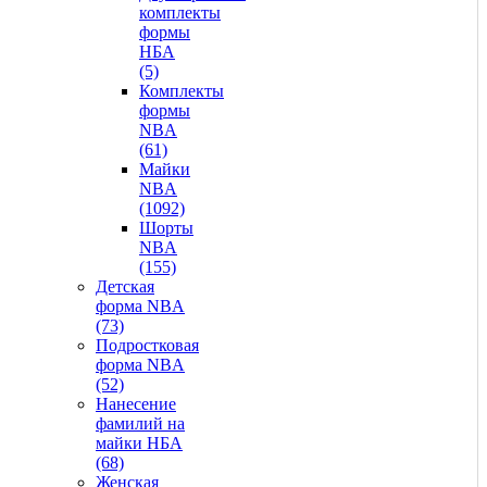
комплекты
формы
НБА
(5)
Комплекты
формы
NBA
(61)
Майки
NBA
(1092)
Шорты
NBA
(155)
Детская
форма NBA
(73)
Подростковая
форма NBA
(52)
Нанесение
фамилий на
майки НБА
(68)
Женская