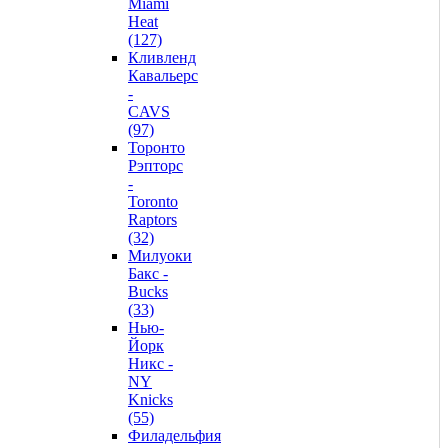
Miami
Heat
(127)
Кливленд
Кавальерс
-
CAVS
(97)
Торонто
Рэпторс
-
Toronto
Raptors
(32)
Милуоки
Бакс -
Bucks
(33)
Нью-
Йорк
Никс -
NY
Knicks
(55)
Филадельфия