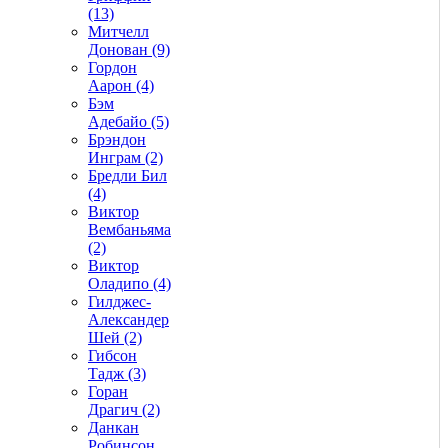
(13)
Митчелл
Донован (9)
Гордон
Аарон (4)
Бэм
Адебайо (5)
Брэндон
Инграм (2)
Бредли Бил
(4)
Виктор
Вембаньяма
(2)
Виктор
Оладипо (4)
Гилджес-
Александер
Шей (2)
Гибсон
Тадж (3)
Горан
Драгич (2)
Данкан
Робинсон