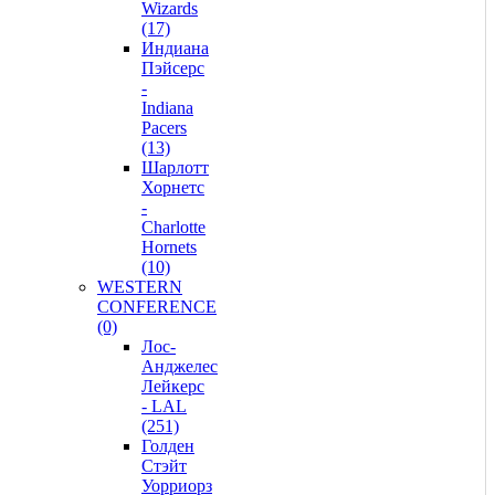
Wizards
(17)
Индиана
Пэйсерс
-
Indiana
Pacers
(13)
Шарлотт
Хорнетс
-
Charlotte
Hornets
(10)
WESTERN
CONFERENCE
(0)
Лос-
Анджелес
Лейкерс
- LAL
(251)
Голден
Стэйт
Уорриорз