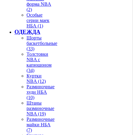
форма NBA
(2)
Особые
серии маек
НБА (1)
ОДЕЖДА
Шорты
баскетбольные
(33)
Толстовки
NBA с
капюшоном
(34)
Куртки
NBA (12)
Разминочные
худи НБА
(10)
Штаны
разминочные
NBA (19)
Разминочные
майки НБА
(7)