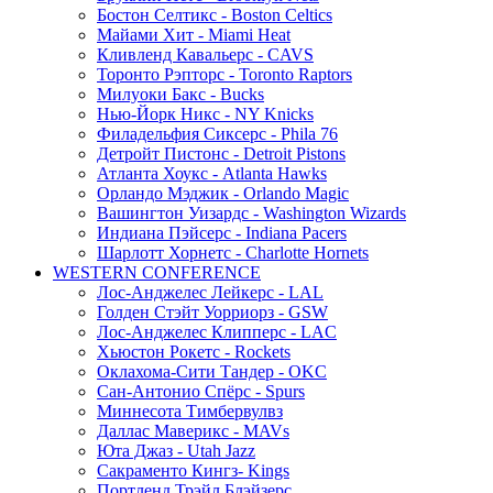
Бостон Селтикс - Boston Celtics
Майами Хит - Miami Heat
Кливленд Кавальерс - CAVS
Торонто Рэпторс - Toronto Raptors
Милуоки Бакс - Bucks
Нью-Йорк Никс - NY Knicks
Филадельфия Сиксерс - Phila 76
Детройт Пистонс - Detroit Pistons
Атланта Хоукс - Atlanta Hawks
Орландо Мэджик - Orlando Magic
Вашингтон Уизардс - Washington Wizards
Индиана Пэйсерс - Indiana Pacers
Шарлотт Хорнетс - Charlotte Hornets
WESTERN CONFERENCE
Лос-Анджелес Лейкерс - LAL
Голден Стэйт Уорриорз - GSW
Лос-Анджелес Клипперс - LAC
Хьюстон Рокетс - Rockets
Оклахома-Сити Тандер - OKC
Сан-Антонио Спёрс - Spurs
Миннесота Тимбервулвз
Даллас Маверикс - MAVs
Юта Джаз - Utah Jazz
Сакраменто Кингз- Kings
Портленд Трэйл Блэйзерс