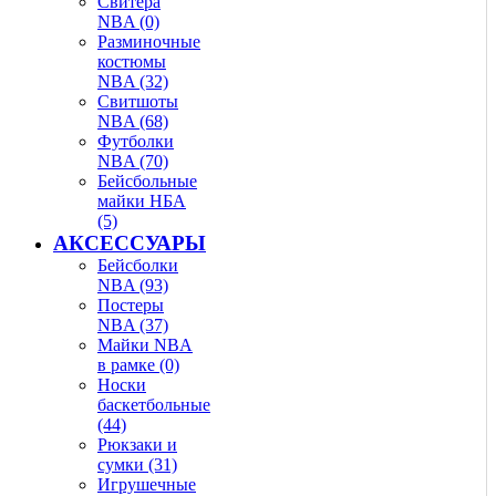
Свитера
NBA (0)
Разминочные
костюмы
NBA (32)
Свитшоты
NBA (68)
Футболки
NBA (70)
Бейсбольные
майки НБА
(5)
АКСЕССУАРЫ
Бейсболки
NBA (93)
Постеры
NBA (37)
Майки NBA
в рамке (0)
Носки
баскетбольные
(44)
Рюкзаки и
сумки (31)
Игрушечные