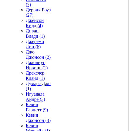
(7)
Деррик Роуз
(27)
Джейсон
Кидд (4)
Дивац
Влади (1)
Джереми
Лин (6)
Джо
Джонсон (2)
Джюлиус
Ирвинг (1)
Дрекслер
Клайд (1)
Думарс Джо
(1)
Игуадала
Андре (3)
Кевин
Гарнетт (9)
Кевин
Джонсон (3)
Кевин
Макхейл (1)