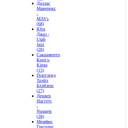
Даллас
Маверикс
-
MAVs
(68)
Юта
Джаз -
Utah
Jazz
(28)
Сакраменто
Кингз-
Kings
(15)
Портленд
Трэйл
Блэйзерс
(27)
Денвер
Наггетс
-
Nuggets
(28)
Мемфис
Гриззлис