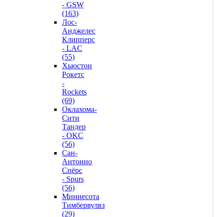
- GSW
(163)
Лос-
Анджелес
Клипперс
- LAC
(55)
Хьюстон
Рокетс
-
Rockets
(69)
Оклахома-
Сити
Тандер
- OKC
(56)
Сан-
Антонио
Спёрс
- Spurs
(56)
Миннесота
Тимбервулвз
(29)