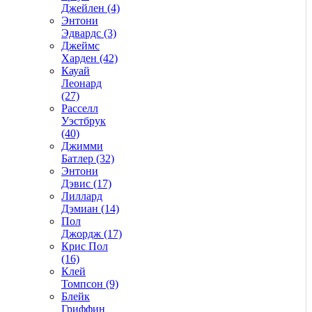
Джейлен (4)
Энтони
Эдвардс (3)
Джеймс
Харден (42)
Кауай
Леонард
(27)
Расселл
Уэстбрук
(40)
Джимми
Батлер (32)
Энтони
Дэвис (17)
Лиллард
Дэмиан (14)
Пол
Джордж (17)
Крис Пол
(16)
Клей
Томпсон (9)
Блейк
Гриффин