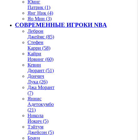
Юинг
Патрик (1)
Янг Ник (4)
Яо Мин (3)
СОВРЕМЕННЫЕ ИГРОКИ NBA
Леброн
Джеймс (85)
Стефен
Карри (58)
Кайри
Ирвинг (60)
Кевин
Дюрант (51)
Дончич
Лука (26)
Джа Морант
(7)
Яннис
Адетокумбо
(21)
Никола
Йокич (5)
Тэйтум
Джейсон (5)
Браун