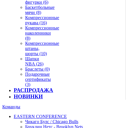
фигурки (6)
Баскетбольные
мячи (8)
Компрессионные
рукава (16)
Компрессионные
наколенники
(8)
Компрессионные
штаны,
шорты (10)
Шапки
NBA (26)
Браслеты (0)
Подарочные
сертификаты
(3)
РАСПРОДАЖА
НОВИНКИ
Команды
EASTERN CONFERENCE
Чикаго Булс / Chicago Bulls
Бруклин Нетс - Brooklyn Nets