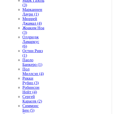
Марк Газоль
(3)
Марканнен
Лаури (1)
Мюррей
Джамал (4)
Жоаким Ноа
(3)
Олдридж
Ламаркус
(6)
Остин Ривз
(1)
Паоло
Банкеро (1)
Пол
Миллсэп (4)
Рикки
Рубио (3)
Робинсон
Нейт (4)
Сергей
Карасев (2)
Симмонс
Бен (5)