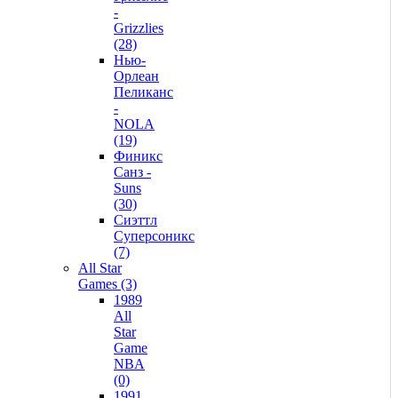
-
Grizzlies
(28)
Нью-
Орлеан
Пеликанс
-
NOLA
(19)
Финикс
Санз -
Suns
(30)
Сиэттл
Суперсоникс
(7)
All Star
Games (3)
1989
All
Star
Game
NBA
(0)
1991