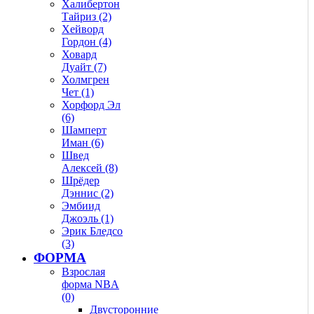
Халибертон
Тайриз (2)
Хейворд
Гордон (4)
Ховард
Дуайт (7)
Холмгрен
Чет (1)
Хорфорд Эл
(6)
Шамперт
Иман (6)
Швед
Алексей (8)
Шрёдер
Дэннис (2)
Эмбиид
Джоэль (1)
Эрик Бледсо
(3)
ФОРМА
Взрослая
форма NBA
(0)
Двусторонние