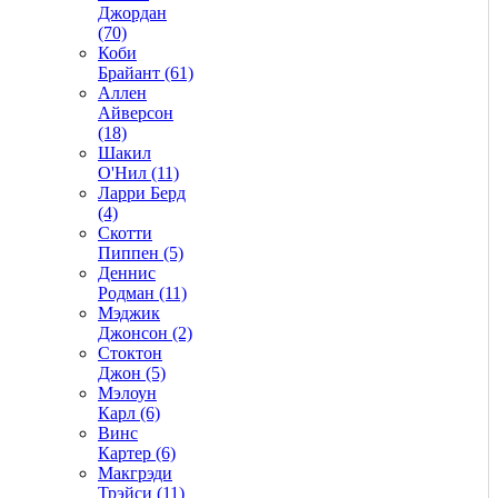
Джордан
(70)
Коби
Брайант (61)
Аллен
Айверсон
(18)
Шакил
О'Нил (11)
Ларри Берд
(4)
Скотти
Пиппен (5)
Деннис
Родман (11)
Мэджик
Джонсон (2)
Стоктон
Джон (5)
Мэлоун
Карл (6)
Винс
Картер (6)
Макгрэди
Трэйси (11)