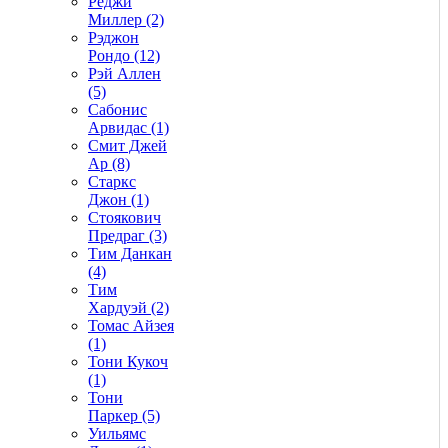
Реджи
Миллер (2)
Рэджон
Рондо (12)
Рэй Аллен
(5)
Сабонис
Арвидас (1)
Смит Джей
Ар (8)
Старкс
Джон (1)
Стоякович
Предраг (3)
Тим Данкан
(4)
Тим
Хардуэй (2)
Томас Айзея
(1)
Тони Кукоч
(1)
Тони
Паркер (5)
Уильямс