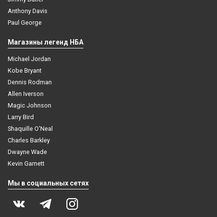
Anthony Davis
Paul George
Магазины легенд НБА
Michael Jordan
Kobe Bryant
Dennis Rodman
Allen Iverson
Magic Johnson
Larry Bird
Shaquille O'Neal
Charles Barkley
Dwayne Wade
Kevin Garnett
Баскетбольная майка NBA Филадельфия 76 № 3
Мы в социальных сетях
Айверсон Аллен красно-белая swingman RETRO
4 499
₽