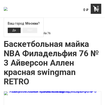
0
0
₽
Ваш город
Москва
?
Филадельфия Сиксерс - Phila 76
Баскетбольная майка
NBA Филадельфия 76 №
3 Айверсон Аллен
красная swingman
RETRO