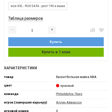
size XXL - RUS 54-56 - рост 190 и выше
Таблица размеров
-
+
Добавляется...
Добавлен
Купить
Купить в 1 клик
ХАРАКТЕРИСТИКИ
товар
баскетбольная майка NBA
цвет
красный
команда
Philadelphia 76ers
игрок (завершил карьеру)
Аллен Айверсон
игровой номер
3