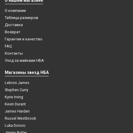
О нашем магазине
О компании
Таблица размеров
Доставка
Возврат
Гарантии и качество
FAQ
Контакты
Баскетбольная майка НБА Бостон Селтикс № 0
Уход за майками НБА
Джейсон Тейтум черная 2025
Баскетбольная майка NBA Филадельфия 76 № 3
Айверсон Аллен бело-синяя swingman RETRO
Магазины звезд НБА
4 499
₽
4 499
₽
Lebron James
Купить
Stephen Curry
Купить
Kyrie Irving
Kevin Durant
James Harden
Russel Westbrook
Luka Doncic
Jimmy Butler