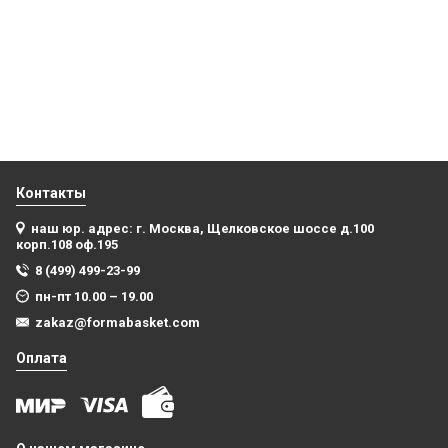
Баскетбольная майка NBA Индиана Пейсерс желтая №
13 Пол Джордж swingman REV30
Баскетбольная майка NBA Филадельфия 76 № 3
Айверсон Аллен белая swingman RETRO
4 499
₽
4 499
₽
Купить
В корзину
Контакты
наш юр. адрес: г. Москва, Щелковское шоссе д.100
New!
корп.108 оф.195
8 (499) 499-23-99
пн-пт 10.00 – 19.00
zakaz@formabasket.com
Оплата