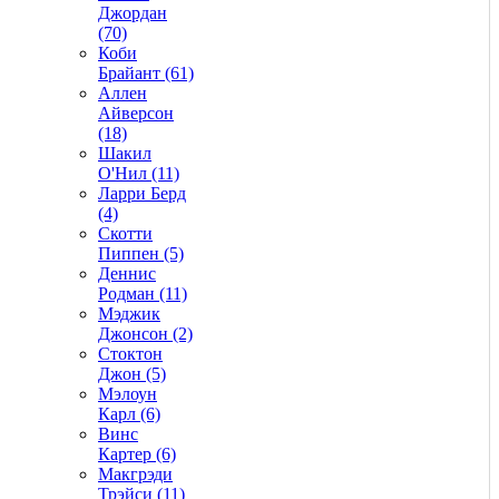
Джордан
(70)
Коби
Брайант (61)
Аллен
Айверсон
(18)
Шакил
О'Нил (11)
Ларри Берд
(4)
Скотти
Пиппен (5)
Деннис
Родман (11)
Мэджик
Джонсон (2)
Стоктон
Джон (5)
Мэлоун
Карл (6)
Винс
Картер (6)
Макгрэди
Трэйси (11)