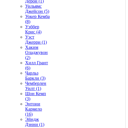
Дерон (1)
Уильямс
Джейсон (5)
Уокер Кемба
(8)
Уэббер
Крис (4)
Уэст
Джерри (1)
Хаким
Оладжувон
(2)
Хилл Грант
(6)
Чарльз
Баркли (3)
Чемберлен
Уилт (1)
Шон Кемп
(3)
Энтони
Кармело
(16)
Эйндж
Дэнни (1)