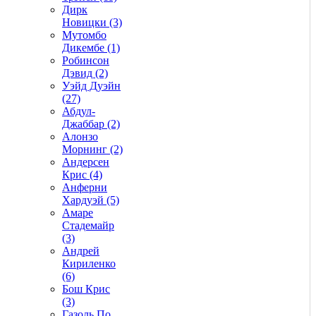
Дирк
Новицки (3)
Мутомбо
Дикембе (1)
Робинсон
Дэвид (2)
Уэйд Дуэйн
(27)
Абдул-
Джаббар (2)
Алонзо
Морнинг (2)
Андерсен
Крис (4)
Анферни
Xардуэй (5)
Амаре
Стадемайр
(3)
Андрей
Кириленко
(6)
Бош Крис
(3)
Газоль По