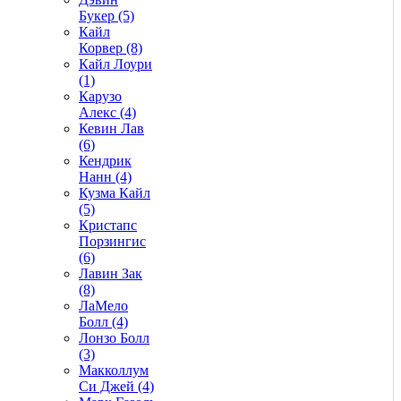
Букер (5)
Кайл
Корвер (8)
Кайл Лоури
(1)
Карузо
Алекс (4)
Кевин Лав
(6)
Кендрик
Нанн (4)
Кузма Кайл
(5)
Кристапс
Порзингис
(6)
Лавин Зак
(8)
ЛаМело
Болл (4)
Лонзо Болл
(3)
Макколлум
Си Джей (4)