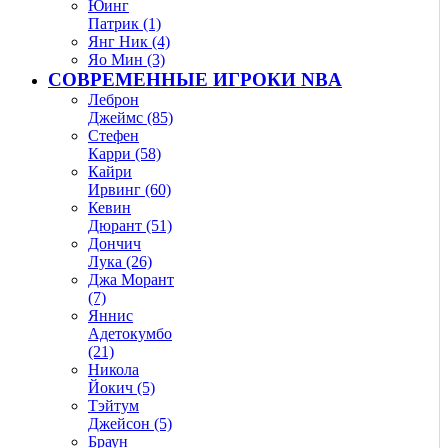
Юинг
Патрик (1)
Янг Ник (4)
Яо Мин (3)
СОВРЕМЕННЫЕ ИГРОКИ NBA
Леброн
Джеймс (85)
Стефен
Карри (58)
Кайри
Ирвинг (60)
Кевин
Дюрант (51)
Дончич
Лука (26)
Джа Морант
(7)
Яннис
Адетокумбо
(21)
Никола
Йокич (5)
Тэйтум
Джейсон (5)
Браун