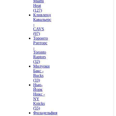
Miami
Heat
(127)
Кливленд
Кавальерс
-
CAVS
(97)
Торонто
Рэпторс
-
Toronto
Raptors
(32)
Милуоки
Бакс -
Bucks
(33)
Нью-
Йорк
Никс -
NY
Knicks
(55)
Филадельфия