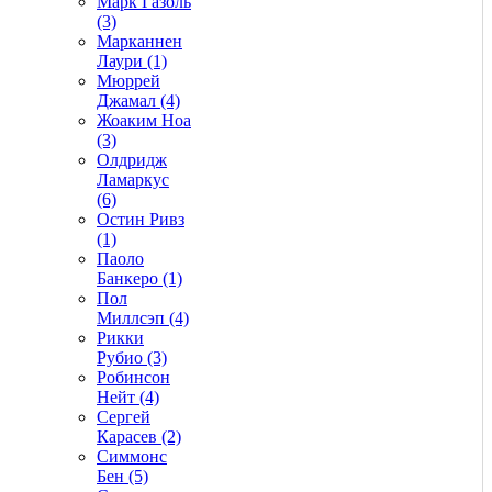
Марк Газоль
(3)
Марканнен
Лаури (1)
Мюррей
Джамал (4)
Жоаким Ноа
(3)
Олдридж
Ламаркус
(6)
Остин Ривз
(1)
Паоло
Банкеро (1)
Пол
Миллсэп (4)
Рикки
Рубио (3)
Робинсон
Нейт (4)
Сергей
Карасев (2)
Симмонс
Бен (5)