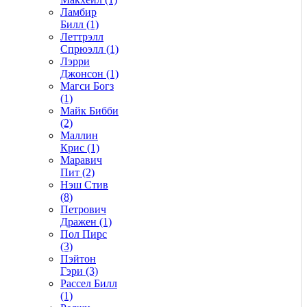
Ламбир
Билл (1)
Леттрэлл
Спрюэлл (1)
Лэрри
Джонсон (1)
Магси Богз
(1)
Майк Бибби
(2)
Маллин
Крис (1)
Маравич
Пит (2)
Нэш Стив
(8)
Петрович
Дражен (1)
Пол Пирс
(3)
Пэйтон
Гэри (3)
Рассел Билл
(1)