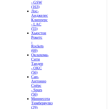
- GSW
(163)
Лос-
Анджелес
Клипперс
- LAC
(55)
Хьюстон
Рокетс
-
Rockets
(69)
Оклахома-
Сити
Тандер
- OKC
(56)
Сан-
Антонио
Спёрс
- Spurs
(56)
Миннесота
Тимбервулвз
(29)