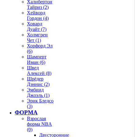
Халибертон
Тайриз (2)
Хейворд
Гордон (4)
Ховард
Дуайт (7)
Холмгрен
Чет (1)
Хорфорд Эл
(6)
Шамперт
Иман (6)
Швед
Алексей (8)
Шрёдер
Дэннис (2)
Эмбиид
Джоэль (1)
Эрик Бледсо
(3)
ФОРМА
Взрослая
форма NBA
(0)
Двусторонние