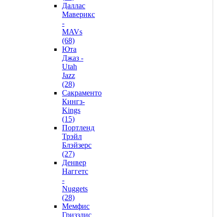
Даллас
Маверикс
-
MAVs
(68)
Юта
Джаз -
Utah
Jazz
(28)
Сакраменто
Кингз-
Kings
(15)
Портленд
Трэйл
Блэйзерс
(27)
Денвер
Наггетс
-
Nuggets
(28)
Мемфис
Гриззлис