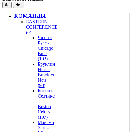
КОМАНДЫ
EASTERN
CONFERENCE
(0)
Чикаго
Булс /
Chicago
Bulls
(193)
Бруклин
Нетс -
Brooklyn
Nets
(93)
Бостон
Селтикс
-
Boston
Celtics
(107)
Майами
Хит -