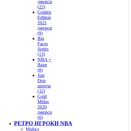
джерси
(22)
Golden
Edition
2021
джерси
(9)
Big
Faces
Series
(13)
NBA +
Bape
(8)
Just
Don
шорты
(32)
Gold
Midas
2020
джерси
(0)
РЕТРО ИГРОКИ NBA
Майкл