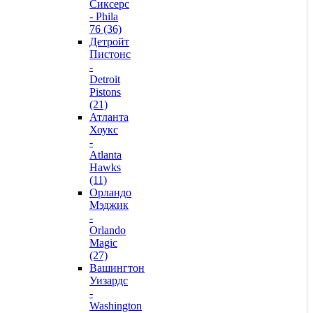
Сиксерс
- Phila
76 (36)
Детройт
Пистонс
-
Detroit
Pistons
(21)
Атланта
Хоукс
-
Atlanta
Hawks
(11)
Орландо
Мэджик
-
Orlando
Magic
(27)
Вашингтон
Уизардс
-
Washington