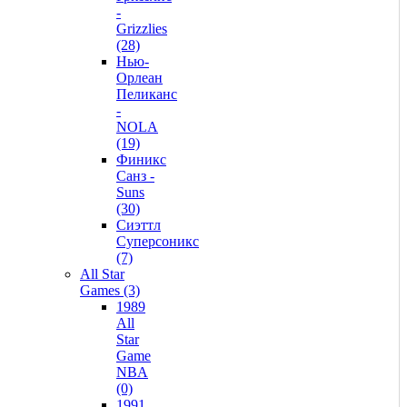
-
Grizzlies
(28)
Нью-
Орлеан
Пеликанс
-
NOLA
(19)
Финикс
Санз -
Suns
(30)
Сиэттл
Суперсоникс
(7)
All Star
Games (3)
1989
All
Star
Game
NBA
(0)
1991