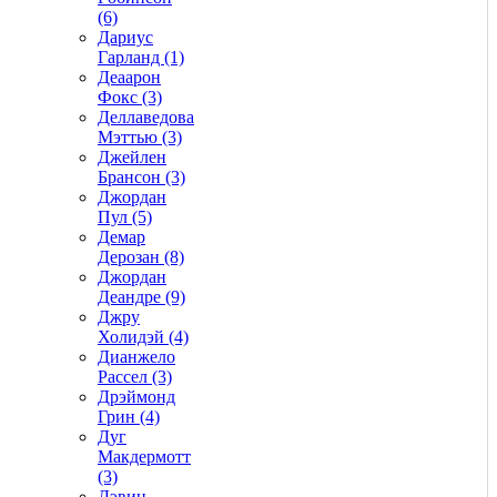
(6)
Дариус
Гарланд (1)
Деаарон
Фокс (3)
Деллаведова
Мэттью (3)
Джейлен
Брансон (3)
Джордан
Пул (5)
Демар
Дерозан (8)
Джордан
Деандре (9)
Джру
Холидэй (4)
Дианжело
Рассел (3)
Дрэймонд
Грин (4)
Дуг
Макдермотт
(3)
Дэвин