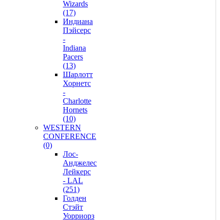
Wizards
(17)
Индиана
Пэйсерс
-
Indiana
Pacers
(13)
Шарлотт
Хорнетс
-
Charlotte
Hornets
(10)
WESTERN
CONFERENCE
(0)
Лос-
Анджелес
Лейкерс
- LAL
(251)
Голден
Стэйт
Уорриорз