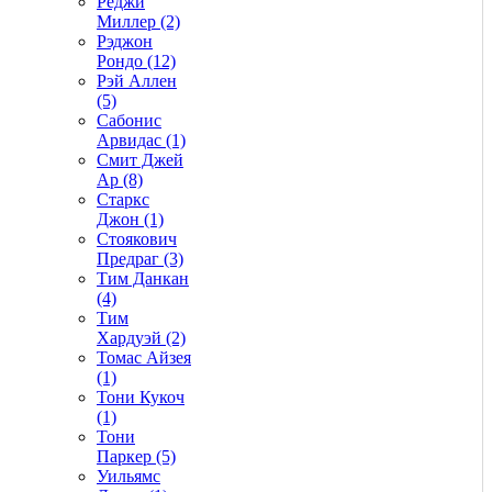
Реджи
Миллер (2)
Рэджон
Рондо (12)
Рэй Аллен
(5)
Сабонис
Арвидас (1)
Смит Джей
Ар (8)
Старкс
Джон (1)
Стоякович
Предраг (3)
Тим Данкан
(4)
Тим
Хардуэй (2)
Томас Айзея
(1)
Тони Кукоч
(1)
Тони
Паркер (5)
Уильямс