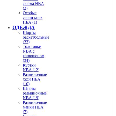
форма NBA
(2)
Особые
серии маек
НБА (1)
ОДЕЖДА
Шорты
баскетбольные
(33)
Толстовки
NBA с
капюшоном
(34)
Куртки
NBA (12)
Разминочные
худи НБА
(10)
Штаны
разминочные
NBA (19)
Разминочные
майки НБА
(7)