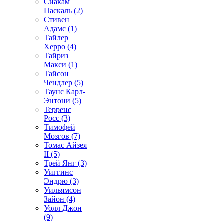
Сиакам
Паскаль (2)
Стивен
Адамс (1)
Тайлер
Херро (4)
Тайриз
Макси (1)
Тайсон
Чендлер (5)
Таунс Карл-
Энтони (5)
Терренс
Росс (3)
Тимофей
Мозгов (7)
Томас Айзея
II (5)
Трей Янг (3)
Уиггинс
Эндрю (3)
Уильямсон
Зайон (4)
Уолл Джон
(9)