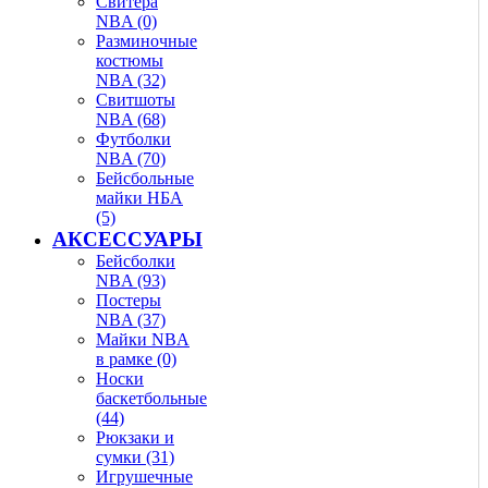
Свитера
NBA (0)
Разминочные
костюмы
NBA (32)
Свитшоты
NBA (68)
Футболки
NBA (70)
Бейсбольные
майки НБА
(5)
АКСЕССУАРЫ
Бейсболки
NBA (93)
Постеры
NBA (37)
Майки NBA
в рамке (0)
Носки
баскетбольные
(44)
Рюкзаки и
сумки (31)
Игрушечные