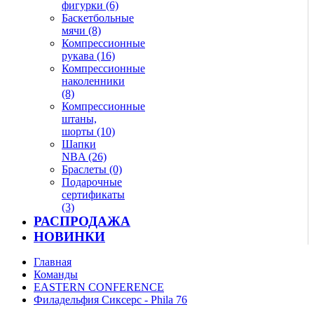
фигурки (6)
Баскетбольные
мячи (8)
Компрессионные
рукава (16)
Компрессионные
наколенники
(8)
Компрессионные
штаны,
шорты (10)
Шапки
NBA (26)
Браслеты (0)
Подарочные
сертификаты
(3)
РАСПРОДАЖА
НОВИНКИ
Главная
Команды
EASTERN CONFERENCE
Филадельфия Сиксерс - Phila 76