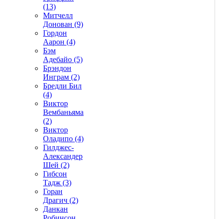
(13)
Митчелл
Донован (9)
Гордон
Аарон (4)
Бэм
Адебайо (5)
Брэндон
Инграм (2)
Бредли Бил
(4)
Виктор
Вембаньяма
(2)
Виктор
Оладипо (4)
Гилджес-
Александер
Шей (2)
Гибсон
Тадж (3)
Горан
Драгич (2)
Данкан
Робинсон