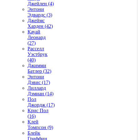
Джейлен (4)
Энтони
Эдвардс (3)
Джеймс
Харден (42)
Кауай
Леонард
(27)
Расселл
Уэстбрук
(40)
Джимми
Батлер (32)
Энтони
Дэвис (17)
Лиллард
Дэмиан (14)
Пол
Джордж (17)
Крис Пол
(16)
Клей
Томпсон (9)
Блейк
Гриффин