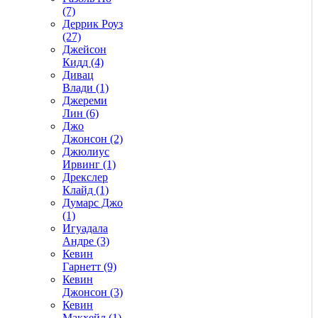
(7)
Деррик Роуз
(27)
Джейсон
Кидд (4)
Дивац
Влади (1)
Джереми
Лин (6)
Джо
Джонсон (2)
Джюлиус
Ирвинг (1)
Дрекслер
Клайд (1)
Думарс Джо
(1)
Игуадала
Андре (3)
Кевин
Гарнетт (9)
Кевин
Джонсон (3)
Кевин
Макхейл (1)