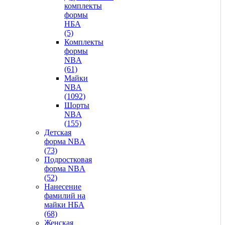
комплекты
формы
НБА
(5)
Комплекты
формы
NBA
(61)
Майки
NBA
(1092)
Шорты
NBA
(155)
Детская
форма NBA
(73)
Подростковая
форма NBA
(52)
Нанесение
фамилий на
майки НБА
(68)
Женская