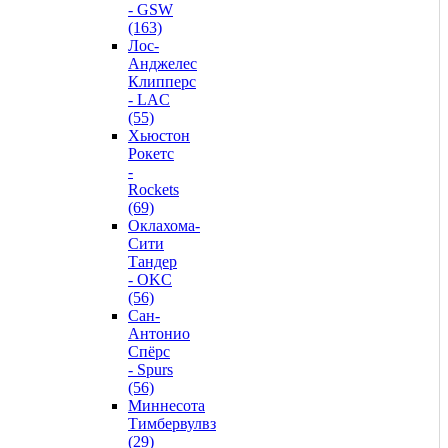
- GSW
(163)
Лос-
Анджелес
Клипперс
- LAC
(55)
Хьюстон
Рокетс
-
Rockets
(69)
Оклахома-
Сити
Тандер
- OKC
(56)
Сан-
Антонио
Спёрс
- Spurs
(56)
Миннесота
Тимбервулвз
(29)