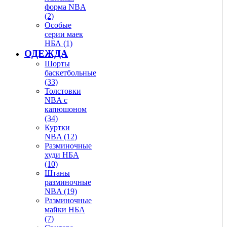
форма NBA
(2)
Особые
серии маек
НБА (1)
ОДЕЖДА
Шорты
баскетбольные
(33)
Толстовки
NBA с
капюшоном
(34)
Куртки
NBA (12)
Разминочные
худи НБА
(10)
Штаны
разминочные
NBA (19)
Разминочные
майки НБА
(7)