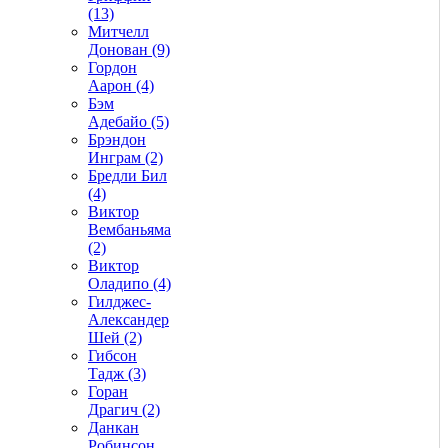
(13)
Митчелл
Донован (9)
Гордон
Аарон (4)
Бэм
Адебайо (5)
Брэндон
Инграм (2)
Бредли Бил
(4)
Виктор
Вембаньяма
(2)
Виктор
Оладипо (4)
Гилджес-
Александер
Шей (2)
Гибсон
Тадж (3)
Горан
Драгич (2)
Данкан
Робинсон