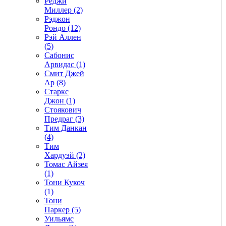
Реджи
Миллер (2)
Рэджон
Рондо (12)
Рэй Аллен
(5)
Сабонис
Арвидас (1)
Смит Джей
Ар (8)
Старкс
Джон (1)
Стоякович
Предраг (3)
Тим Данкан
(4)
Тим
Хардуэй (2)
Томас Айзея
(1)
Тони Кукоч
(1)
Тони
Паркер (5)
Уильямс