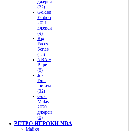
джерси
(22)
Golden
Edition
2021
джерси
(9)
Big
Faces
Series
(13)
NBA +
Bape
(8)
Just
Don
шорты
(32)
Gold
Midas
2020
джерси
(0)
РЕТРО ИГРОКИ NBA
Майкл