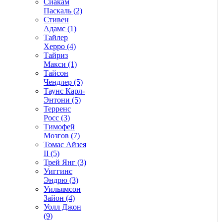
Сиакам
Паскаль (2)
Стивен
Адамс (1)
Тайлер
Херро (4)
Тайриз
Макси (1)
Тайсон
Чендлер (5)
Таунс Карл-
Энтони (5)
Терренс
Росс (3)
Тимофей
Мозгов (7)
Томас Айзея
II (5)
Трей Янг (3)
Уиггинс
Эндрю (3)
Уильямсон
Зайон (4)
Уолл Джон
(9)