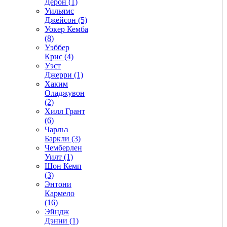
Дерон (1)
Уильямс
Джейсон (5)
Уокер Кемба
(8)
Уэббер
Крис (4)
Уэст
Джерри (1)
Хаким
Оладжувон
(2)
Хилл Грант
(6)
Чарльз
Баркли (3)
Чемберлен
Уилт (1)
Шон Кемп
(3)
Энтони
Кармело
(16)
Эйндж
Дэнни (1)