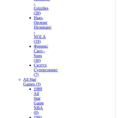
-
Grizzlies
(28)
Нью-
Орлеан
Пеликанс
-
NOLA
(19)
Финикс
Санз -
Suns
(30)
Сиэттл
Суперсоникс
(7)
All Star
Games (3)
1989
All
Star
Game
NBA
(0)
1991