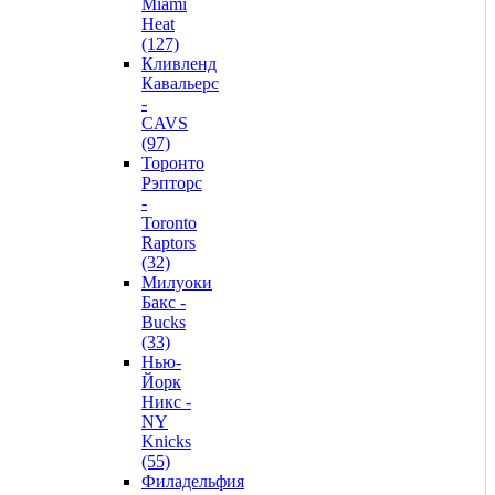
Miami
Heat
(127)
Кливленд
Кавальерс
-
CAVS
(97)
Торонто
Рэпторс
-
Toronto
Raptors
(32)
Милуоки
Бакс -
Bucks
(33)
Нью-
Йорк
Никс -
NY
Knicks
(55)
Филадельфия