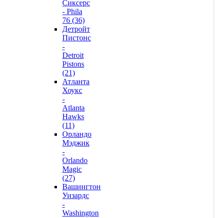
Сиксерс
- Phila
76 (36)
Детройт
Пистонс
-
Detroit
Pistons
(21)
Атланта
Хоукс
-
Atlanta
Hawks
(11)
Орландо
Мэджик
-
Orlando
Magic
(27)
Вашингтон
Уизардс
-
Washington