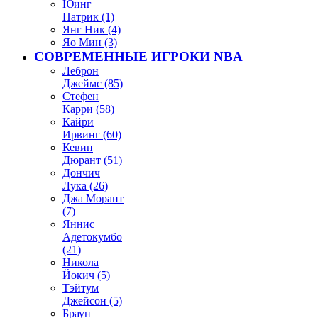
Юинг
Патрик (1)
Янг Ник (4)
Яо Мин (3)
СОВРЕМЕННЫЕ ИГРОКИ NBA
Леброн
Джеймс (85)
Стефен
Карри (58)
Кайри
Ирвинг (60)
Кевин
Дюрант (51)
Дончич
Лука (26)
Джа Морант
(7)
Яннис
Адетокумбо
(21)
Никола
Йокич (5)
Тэйтум
Джейсон (5)
Браун