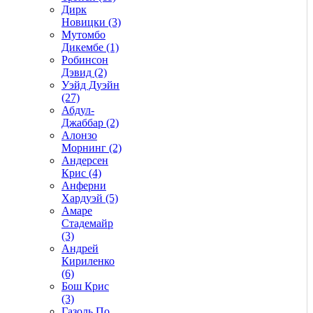
Дирк
Новицки (3)
Мутомбо
Дикембе (1)
Робинсон
Дэвид (2)
Уэйд Дуэйн
(27)
Абдул-
Джаббар (2)
Алонзо
Морнинг (2)
Андерсен
Крис (4)
Анферни
Xардуэй (5)
Амаре
Стадемайр
(3)
Андрей
Кириленко
(6)
Бош Крис
(3)
Газоль По