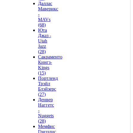
Даллас
Маверикс
-
MAVs
(68)
Юта
Джаз -
Utah
Jazz
(28)
Сакраменто
Кингз-
Kings
(15)
Портленд
Трэйл
Блэйзерс
(27)
Денвер
Наггетс
-
Nuggets
(28)
Мемфис
Гриззлис