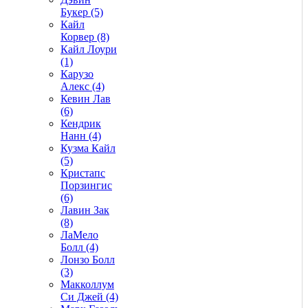
Букер (5)
Кайл
Корвер (8)
Кайл Лоури
(1)
Карузо
Алекс (4)
Кевин Лав
(6)
Кендрик
Нанн (4)
Кузма Кайл
(5)
Кристапс
Порзингис
(6)
Лавин Зак
(8)
ЛаМело
Болл (4)
Лонзо Болл
(3)
Макколлум
Си Джей (4)