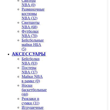
Свитера
NBA (0)
Разминочные
костюмы
NBA (32)
Свитшоты
NBA (68)
Футболки
NBA (70)
Бейсбольные
майки НБА
(5)
АКСЕССУАРЫ
Бейсболки
NBA (93)
Постеры
NBA (37)
Майки NBA
в рамке (0)
Носки
баскетбольные
(44)
Рюкзаки и
сумки (31)
Игрушечные