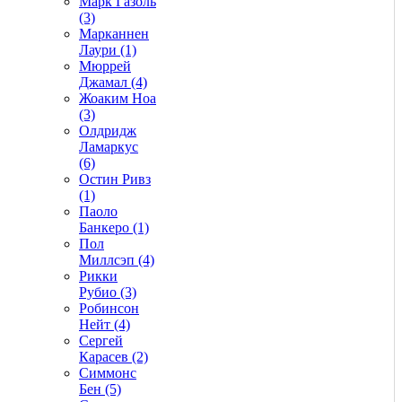
Марк Газоль
(3)
Марканнен
Лаури (1)
Мюррей
Джамал (4)
Жоаким Ноа
(3)
Олдридж
Ламаркус
(6)
Остин Ривз
(1)
Паоло
Банкеро (1)
Пол
Миллсэп (4)
Рикки
Рубио (3)
Робинсон
Нейт (4)
Сергей
Карасев (2)
Симмонс
Бен (5)