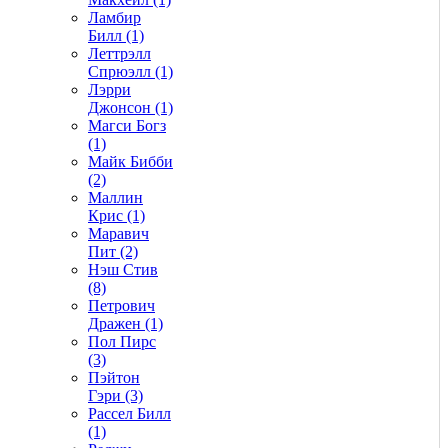
Ламбир
Билл (1)
Леттрэлл
Спрюэлл (1)
Лэрри
Джонсон (1)
Магси Богз
(1)
Майк Бибби
(2)
Маллин
Крис (1)
Маравич
Пит (2)
Нэш Стив
(8)
Петрович
Дражен (1)
Пол Пирс
(3)
Пэйтон
Гэри (3)
Рассел Билл
(1)