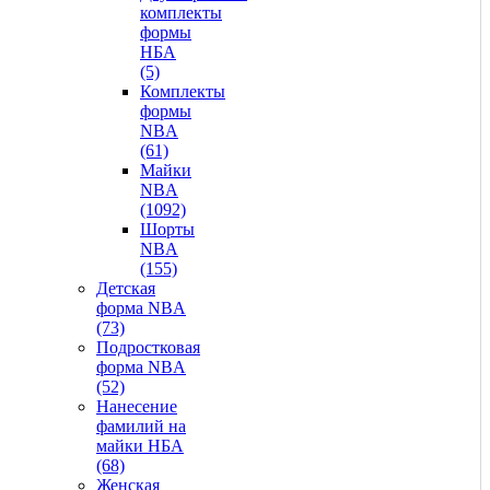
комплекты
формы
НБА
(5)
Комплекты
формы
NBA
(61)
Майки
NBA
(1092)
Шорты
NBA
(155)
Детская
форма NBA
(73)
Подростковая
форма NBA
(52)
Нанесение
фамилий на
майки НБА
(68)
Женская