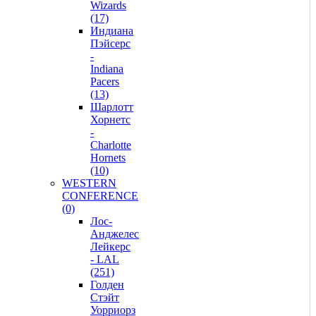
Wizards
(17)
Индиана
Пэйсерс
-
Indiana
Pacers
(13)
Шарлотт
Хорнетс
-
Charlotte
Hornets
(10)
WESTERN
CONFERENCE
(0)
Лос-
Анджелес
Лейкерс
- LAL
(251)
Голден
Стэйт
Уорриорз