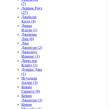
(7)
Деррик Роуз
(27)
Джейсон
Кидд (4)
Дивац
Влади (1)
Джереми
Лин (6)
Джо
Джонсон (2)
Джюлиус
Ирвинг (1)
Дрекслер
Клайд (1)
Думарс Джо
(1)
Игуадала
Андре (3)
Кевин
Гарнетт (9)
Кевин
Джонсон (3)
Кевин
Макхейл (1)