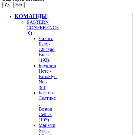
КОМАНДЫ
EASTERN
CONFERENCE
(0)
Чикаго
Булс /
Chicago
Bulls
(193)
Бруклин
Нетс -
Brooklyn
Nets
(93)
Бостон
Селтикс
-
Boston
Celtics
(107)
Майами
Хит -