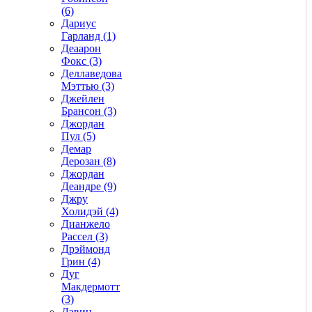
(6)
Дариус
Гарланд (1)
Деаарон
Фокс (3)
Деллаведова
Мэттью (3)
Джейлен
Брансон (3)
Джордан
Пул (5)
Демар
Дерозан (8)
Джордан
Деандре (9)
Джру
Холидэй (4)
Дианжело
Рассел (3)
Дрэймонд
Грин (4)
Дуг
Макдермотт
(3)
Дэвин