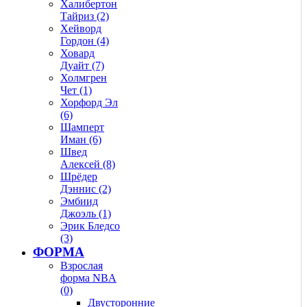
Халибертон
Тайриз (2)
Хейворд
Гордон (4)
Ховард
Дуайт (7)
Холмгрен
Чет (1)
Хорфорд Эл
(6)
Шамперт
Иман (6)
Швед
Алексей (8)
Шрёдер
Дэннис (2)
Эмбиид
Джоэль (1)
Эрик Бледсо
(3)
ФОРМА
Взрослая
форма NBA
(0)
Двусторонние