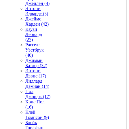
Джейлен (4)
Энтони
Эдвардс (3)
Джеймс
Харден (42)
Кауай
Леонард
(27)
Расселл
Уэстбрук
(40)
Джимми
Батлер (32)
Энтони
Дэвис (17)
Лиллард
Дэмиан (14)
Пол
Джордж (17)
Крис Пол
(16)
Клей
Томпсон (9)
Блейк
Гриффин