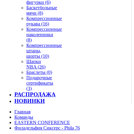
фигурки (6)
Баскетбольные
мячи (8)
Компрессионные
рукава (16)
Компрессионные
наколенники
(8)
Компрессионные
штаны,
шорты (10)
Шапки
NBA (26)
Браслеты (0)
Подарочные
сертификаты
(3)
РАСПРОДАЖА
НОВИНКИ
Главная
Команды
EASTERN CONFERENCE
Филадельфия Сиксерс - Phila 76