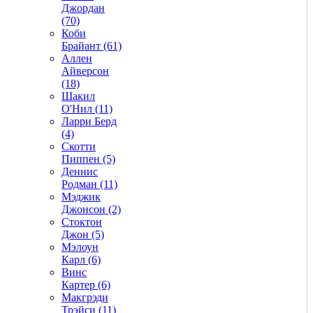
Джордан
(70)
Коби
Брайант (61)
Аллен
Айверсон
(18)
Шакил
О'Нил (11)
Ларри Берд
(4)
Скотти
Пиппен (5)
Деннис
Родман (11)
Мэджик
Джонсон (2)
Стоктон
Джон (5)
Мэлоун
Карл (6)
Винс
Картер (6)
Макгрэди
Трэйси (11)