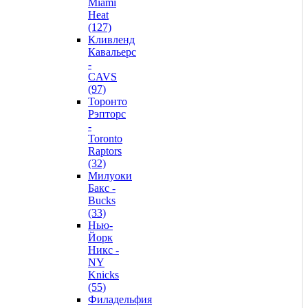
Miami
Heat
(127)
Кливленд
Кавальерс
-
CAVS
(97)
Торонто
Рэпторс
-
Toronto
Raptors
(32)
Милуоки
Бакс -
Bucks
(33)
Нью-
Йорк
Никс -
NY
Knicks
(55)
Филадельфия