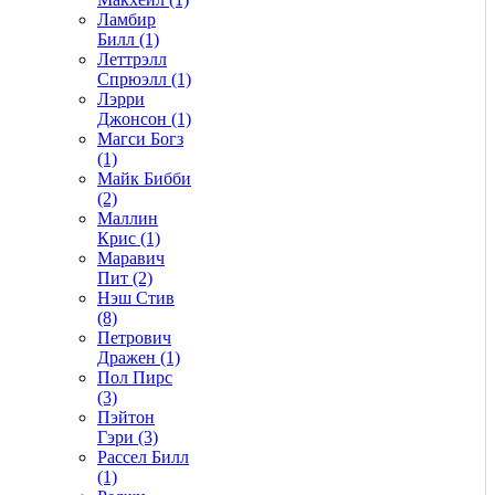
Ламбир
Билл (1)
Леттрэлл
Спрюэлл (1)
Лэрри
Джонсон (1)
Магси Богз
(1)
Майк Бибби
(2)
Маллин
Крис (1)
Маравич
Пит (2)
Нэш Стив
(8)
Петрович
Дражен (1)
Пол Пирс
(3)
Пэйтон
Гэри (3)
Рассел Билл
(1)