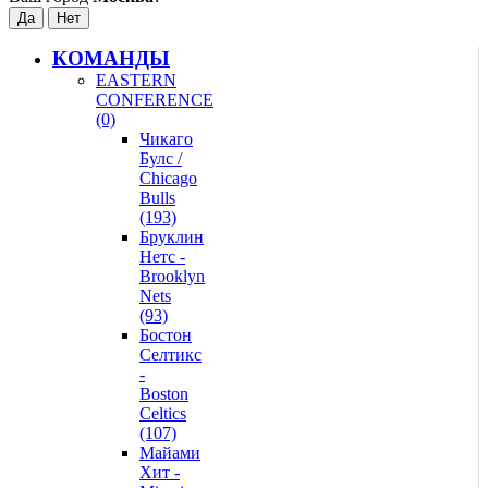
КОМАНДЫ
EASTERN
CONFERENCE
(0)
Чикаго
Булс /
Chicago
Bulls
(193)
Бруклин
Нетс -
Brooklyn
Nets
(93)
Бостон
Селтикс
-
Boston
Celtics
(107)
Майами
Хит -