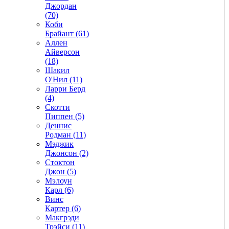
Джордан
(70)
Коби
Брайант (61)
Аллен
Айверсон
(18)
Шакил
О'Нил (11)
Ларри Берд
(4)
Скотти
Пиппен (5)
Деннис
Родман (11)
Мэджик
Джонсон (2)
Стоктон
Джон (5)
Мэлоун
Карл (6)
Винс
Картер (6)
Макгрэди
Трэйси (11)