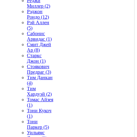
Реджи
Миллер (2)
Рэджон
Рондо (12)
Рэй Аллен
(5)
Сабонис
Арвидас (1)
Смит Джей
Ар (8)
Старкс
Джон (1)
Стоякович
Предраг (3)
Тим Данкан
(4)
Тим
Хардуэй (2)
Томас Айзея
(1)
Тони Кукоч
(1)
Тони
Паркер (5)
Уильямс