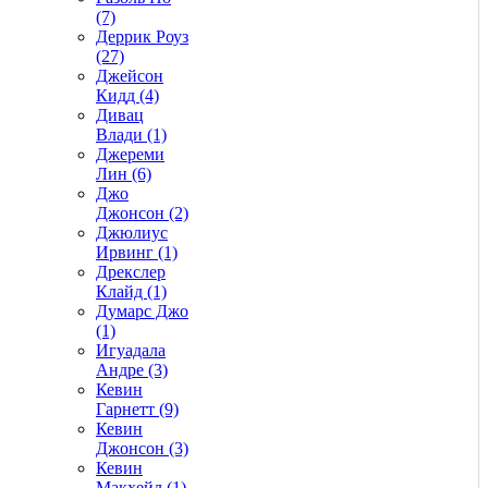
(7)
Деррик Роуз
(27)
Джейсон
Кидд (4)
Дивац
Влади (1)
Джереми
Лин (6)
Джо
Джонсон (2)
Джюлиус
Ирвинг (1)
Дрекслер
Клайд (1)
Думарс Джо
(1)
Игуадала
Андре (3)
Кевин
Гарнетт (9)
Кевин
Джонсон (3)
Кевин
Макхейл (1)