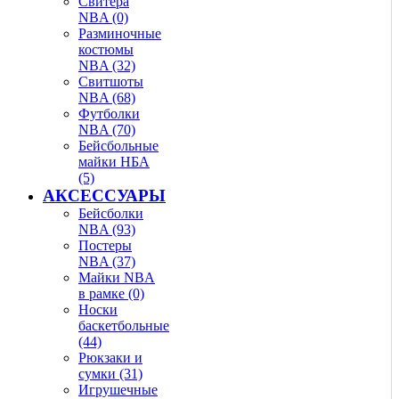
Свитера
NBA (0)
Разминочные
костюмы
NBA (32)
Свитшоты
NBA (68)
Футболки
NBA (70)
Бейсбольные
майки НБА
(5)
АКСЕССУАРЫ
Бейсболки
NBA (93)
Постеры
NBA (37)
Майки NBA
в рамке (0)
Носки
баскетбольные
(44)
Рюкзаки и
сумки (31)
Игрушечные