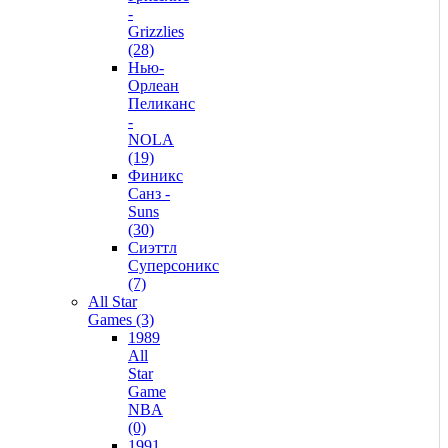
-
Grizzlies
(28)
Нью-
Орлеан
Пеликанс
-
NOLA
(19)
Финикс
Санз -
Suns
(30)
Сиэттл
Суперсоникс
(7)
All Star
Games (3)
1989
All
Star
Game
NBA
(0)
1991