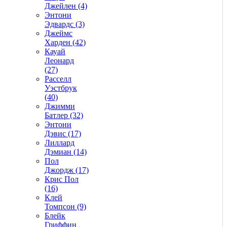
Джейлен (4)
Энтони
Эдвардс (3)
Джеймс
Харден (42)
Кауай
Леонард
(27)
Расселл
Уэстбрук
(40)
Джимми
Батлер (32)
Энтони
Дэвис (17)
Лиллард
Дэмиан (14)
Пол
Джордж (17)
Крис Пол
(16)
Клей
Томпсон (9)
Блейк
Гриффин