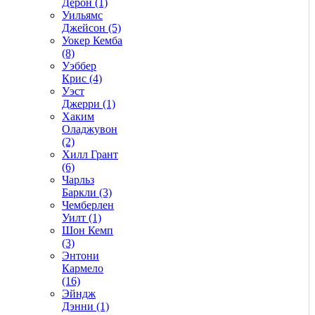
Дерон (1)
Уильямс
Джейсон (5)
Уокер Кемба
(8)
Уэббер
Крис (4)
Уэст
Джерри (1)
Хаким
Оладжувон
(2)
Хилл Грант
(6)
Чарльз
Баркли (3)
Чемберлен
Уилт (1)
Шон Кемп
(3)
Энтони
Кармело
(16)
Эйндж
Дэнни (1)