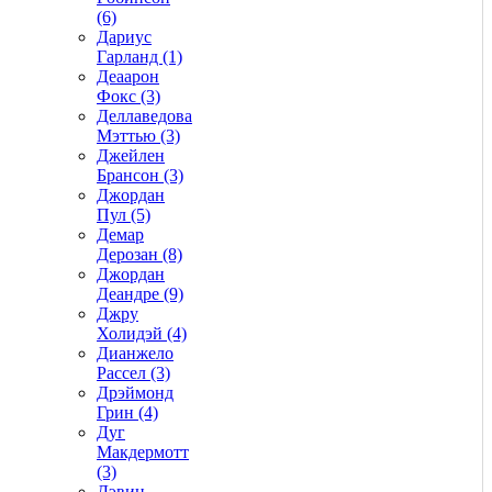
(6)
Дариус
Гарланд (1)
Деаарон
Фокс (3)
Деллаведова
Мэттью (3)
Джейлен
Брансон (3)
Джордан
Пул (5)
Демар
Дерозан (8)
Джордан
Деандре (9)
Джру
Холидэй (4)
Дианжело
Рассел (3)
Дрэймонд
Грин (4)
Дуг
Макдермотт
(3)
Дэвин