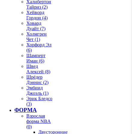
Халибертон
Тайриз (2)
Хейворд
Гордон (4)
Ховард
Дуайт (7)
Холмгрен
Чет (1)
Хорфорд Эл
(6)
Шамперт
Иман (6)
Швед
Алексей (8)
Шрёдер
Дэннис (2)
Эмбиид
Джоэль (1)
Эрик Бледсо
(3)
ФОРМА
Взрослая
форма NBA
(0)
Двусторонние