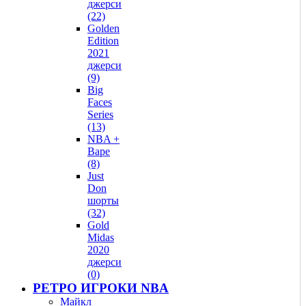
джерси
(22)
Golden
Edition
2021
джерси
(9)
Big
Faces
Series
(13)
NBA +
Bape
(8)
Just
Don
шорты
(32)
Gold
Midas
2020
джерси
(0)
РЕТРО ИГРОКИ NBA
Майкл