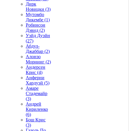
Дирк
Новицки (3)
Мутомбо
Дикембе (1)
Робинсон
Дэвид (2)
Уэйд Дуэйн
(27)
Абдул-
Джаббар (2)
Алонзо
Морнинг (2)
Андерсен
Крис (4)
Анферни
Xардуэй (5)
Амаре
Стадемайр
(3)
Андрей
Кириленко
(6)
Бош Крис
(3)
Газоль По