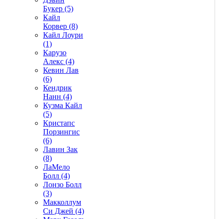
Букер (5)
Кайл
Корвер (8)
Кайл Лоури
(1)
Карузо
Алекс (4)
Кевин Лав
(6)
Кендрик
Нанн (4)
Кузма Кайл
(5)
Кристапс
Порзингис
(6)
Лавин Зак
(8)
ЛаМело
Болл (4)
Лонзо Болл
(3)
Макколлум
Си Джей (4)