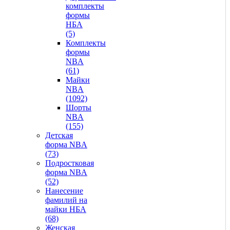
комплекты
формы
НБА
(5)
Комплекты
формы
NBA
(61)
Майки
NBA
(1092)
Шорты
NBA
(155)
Детская
форма NBA
(73)
Подростковая
форма NBA
(52)
Нанесение
фамилий на
майки НБА
(68)
Женская