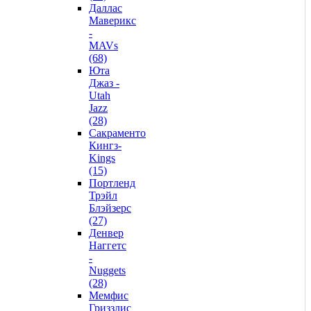
Даллас
Маверикс
-
MAVs
(68)
Юта
Джаз -
Utah
Jazz
(28)
Сакраменто
Кингз-
Kings
(15)
Портленд
Трэйл
Блэйзерс
(27)
Денвер
Наггетс
-
Nuggets
(28)
Мемфис
Гриззлис