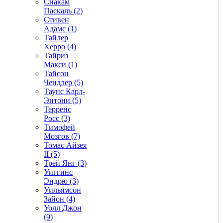
Сиакам
Паскаль (2)
Стивен
Адамс (1)
Тайлер
Херро (4)
Тайриз
Макси (1)
Тайсон
Чендлер (5)
Таунс Карл-
Энтони (5)
Терренс
Росс (3)
Тимофей
Мозгов (7)
Томас Айзея
II (5)
Трей Янг (3)
Уиггинс
Эндрю (3)
Уильямсон
Зайон (4)
Уолл Джон
(9)