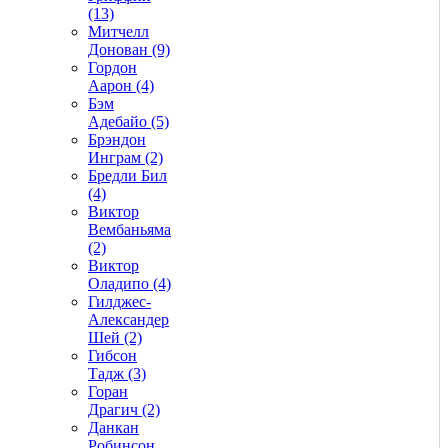
(13)
Митчелл
Донован (9)
Гордон
Аарон (4)
Бэм
Адебайо (5)
Брэндон
Инграм (2)
Бредли Бил
(4)
Виктор
Вембаньяма
(2)
Виктор
Оладипо (4)
Гилджес-
Александер
Шей (2)
Гибсон
Тадж (3)
Горан
Драгич (2)
Данкан
Робинсон