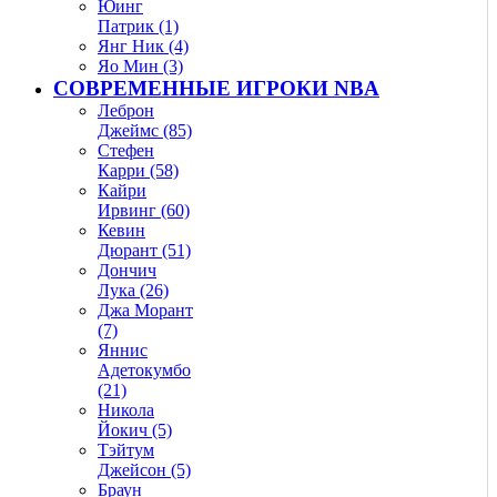
Юинг
Патрик (1)
Янг Ник (4)
Яо Мин (3)
СОВРЕМЕННЫЕ ИГРОКИ NBA
Леброн
Джеймс (85)
Стефен
Карри (58)
Кайри
Ирвинг (60)
Кевин
Дюрант (51)
Дончич
Лука (26)
Джа Морант
(7)
Яннис
Адетокумбо
(21)
Никола
Йокич (5)
Тэйтум
Джейсон (5)
Браун