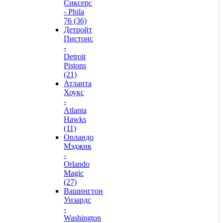
Сиксерс
- Phila
76 (36)
Детройт
Пистонс
-
Detroit
Pistons
(21)
Атланта
Хоукс
-
Atlanta
Hawks
(11)
Орландо
Мэджик
-
Orlando
Magic
(27)
Вашингтон
Уизардс
-
Washington