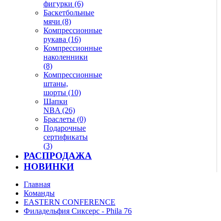
фигурки (6)
Баскетбольные
мячи (8)
Компрессионные
рукава (16)
Компрессионные
наколенники
(8)
Компрессионные
штаны,
шорты (10)
Шапки
NBA (26)
Браслеты (0)
Подарочные
сертификаты
(3)
РАСПРОДАЖА
НОВИНКИ
Главная
Команды
EASTERN CONFERENCE
Филадельфия Сиксерс - Phila 76