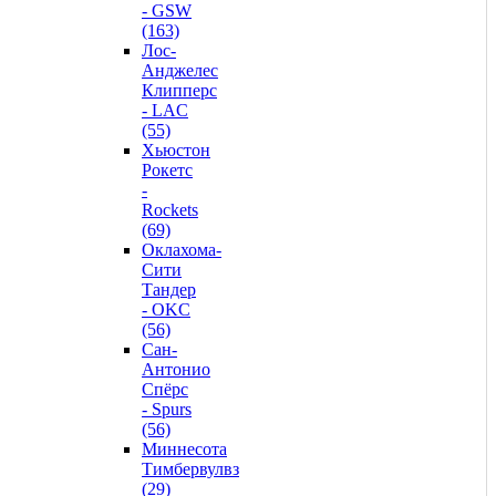
- GSW
(163)
Лос-
Анджелес
Клипперс
- LAC
(55)
Хьюстон
Рокетс
-
Rockets
(69)
Оклахома-
Сити
Тандер
- OKC
(56)
Сан-
Антонио
Спёрс
- Spurs
(56)
Миннесота
Тимбервулвз
(29)