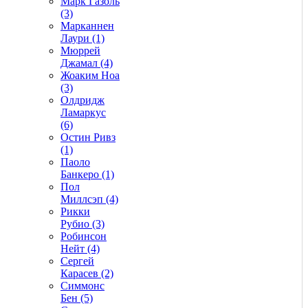
Марк Газоль
(3)
Марканнен
Лаури (1)
Мюррей
Джамал (4)
Жоаким Ноа
(3)
Олдридж
Ламаркус
(6)
Остин Ривз
(1)
Паоло
Банкеро (1)
Пол
Миллсэп (4)
Рикки
Рубио (3)
Робинсон
Нейт (4)
Сергей
Карасев (2)
Симмонс
Бен (5)