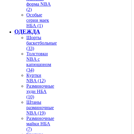
форма NBA
(2)
Особые
серии маек
НБА (1)
ОДЕЖДА
Шорты
баскетбольные
(33)
Толстовки
NBA с
капюшоном
(34)
Куртки
NBA (12)
Разминочные
худи НБА
(10)
Штаны
разминочные
NBA (19)
Разминочные
майки НБА
(7)