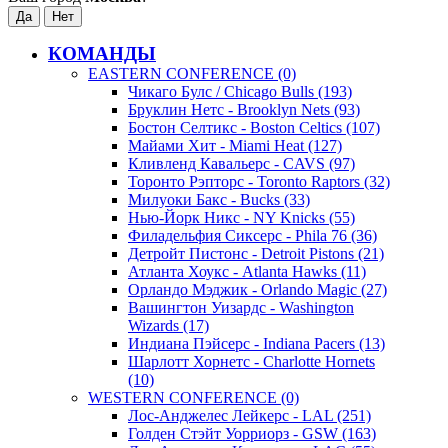
КОМАНДЫ
EASTERN CONFERENCE (0)
Чикаго Булс / Chicago Bulls (193)
Бруклин Нетс - Brooklyn Nets (93)
Бостон Селтикс - Boston Celtics (107)
Майами Хит - Miami Heat (127)
Кливленд Кавальерс - CAVS (97)
Торонто Рэпторс - Toronto Raptors (32)
Милуоки Бакс - Bucks (33)
Нью-Йорк Никс - NY Knicks (55)
Филадельфия Сиксерс - Phila 76 (36)
Детройт Пистонс - Detroit Pistons (21)
Атланта Хоукс - Atlanta Hawks (11)
Орландо Мэджик - Orlando Magic (27)
Вашингтон Уизардс - Washington
Wizards (17)
Индиана Пэйсерс - Indiana Pacers (13)
Шарлотт Хорнетс - Charlotte Hornets
(10)
WESTERN CONFERENCE (0)
Лос-Анджелес Лейкерс - LAL (251)
Голден Стэйт Уорриорз - GSW (163)