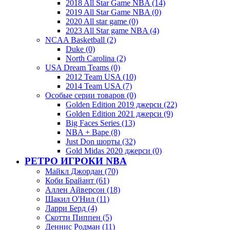
2018 All Star Game NBA (14)
2019 All Star Game NBA (0)
2020 All star game (0)
2023 All Star game NBA (4)
NCAA Basketball (2)
Duke (0)
North Carolina (2)
USA Dream Teams (0)
2012 Team USA (10)
2014 Team USA (7)
Особые серии товаров (0)
Golden Edition 2019 джерси (22)
Golden Edition 2021 джерси (9)
Big Faces Series (13)
NBA + Bape (8)
Just Don шорты (32)
Gold Midas 2020 джерси (0)
РЕТРО ИГРОКИ NBA
Майкл Джордан (70)
Коби Брайант (61)
Аллен Айверсон (18)
Шакил О'Нил (11)
Ларри Берд (4)
Скотти Пиппен (5)
Деннис Родман (11)