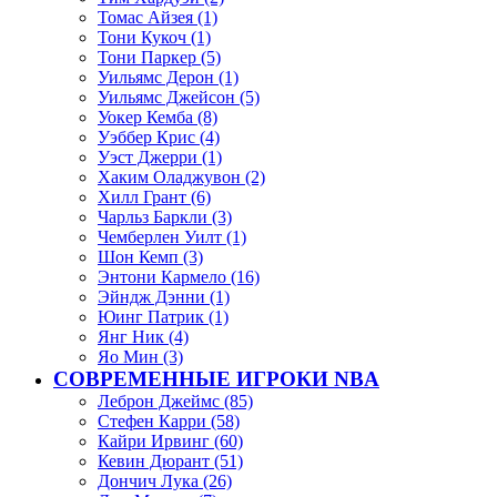
Томас Айзея (1)
Тони Кукоч (1)
Тони Паркер (5)
Уильямс Дерон (1)
Уильямс Джейсон (5)
Уокер Кемба (8)
Уэббер Крис (4)
Уэст Джерри (1)
Хаким Оладжувон (2)
Хилл Грант (6)
Чарльз Баркли (3)
Чемберлен Уилт (1)
Шон Кемп (3)
Энтони Кармело (16)
Эйндж Дэнни (1)
Юинг Патрик (1)
Янг Ник (4)
Яо Мин (3)
СОВРЕМЕННЫЕ ИГРОКИ NBA
Леброн Джеймс (85)
Стефен Карри (58)
Кайри Ирвинг (60)
Кевин Дюрант (51)
Дончич Лука (26)