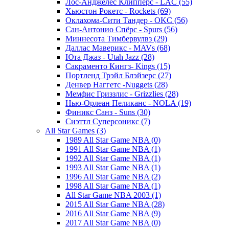
Лос-Анджелес Клипперс - LAC (55)
Хьюстон Рокетс - Rockets (69)
Оклахома-Сити Тандер - OKC (56)
Сан-Антонио Спёрс - Spurs (56)
Миннесота Тимбервулвз (29)
Даллас Маверикс - MAVs (68)
Юта Джаз - Utah Jazz (28)
Сакраменто Кингз- Kings (15)
Портленд Трэйл Блэйзерс (27)
Денвер Наггетс -Nuggets (28)
Мемфис Гриззлис - Grizzlies (28)
Нью-Орлеан Пеликанс - NOLA (19)
Финикс Санз - Suns (30)
Сиэттл Суперсоникс (7)
All Star Games (3)
1989 All Star Game NBA (0)
1991 All Star Game NBA (1)
1992 All Star Game NBA (1)
1993 All Star Game NBA (1)
1996 All Star Game NBA (2)
1998 All Star Game NBA (1)
All Star Game NBA 2003 (1)
2015 All Star Game NBA (28)
2016 All Star Game NBA (9)
2017 All Star Game NBA (0)