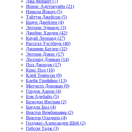
Джа Морант (7)
Яннис Адетокумбо (21)
Никола Йокич (5)
Тэйтум Джейсон (5)
Браун Джейлен (4)
Энтони Эдвардс (3)
Джеймс Харден (42)
Кауай Леонард (27)
Расселл Уэстбрук (40)
Джимми Батлер (32)
Энтони Дэвис (17)
Лиллард Дэмиан (14)
Пол Джордж (17)
Крис Пол (16)
Клей Томпсон (9)
Блейк Гриффин (13)
Митчелл Донован (9)
Гордон Аарон (4)
Бэм Адебайо (5)
Брэндон Инграм (2)
Бредли Бил (4)
Виктор Вембаньяма (2)
Виктор Оладипо (4)
Гилджес-Александер Шей (2)
Гибсон Тадж (3)