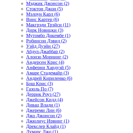
Мэджик Джонсон (2)
Стоктон Джон (5)
Мэлоун Карл (6)
Винс Картер (6)
Макгрэди Трэйси (11)
Дирк Новицки (3)
Мутомбо Дикембе (1)
Робинсон Дэвид (2)
Уэйд Дуэйн (27)
Абдул-Джаббар (2)
Алонзо Морнинг (2)
Андерсен Крис (4)
Анферни Xардуэй (5)
Амаре Стадемайр (3)
Андрей Кириленко (6)
Бош Крис (3)
Газоль По (7)
Деррик Роуз (27)
Джейсон Кидд (4)
Дивац Влади (1)
Джереми Лин (6)
Джо Джонсон (2)
Джюлиус Ирвинг (1)
Дрекслер Клайд (1)
Думарс Джо (1)