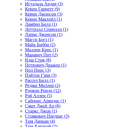
Игуадала Андре (3)
Кевин Гарнетт (9)
Кевин Джонсон (3)
Кевин Макхейл (1)
Ламбир Билл (1)
Леттрэлл Спрюэлл (1)
Лэрри Джонсон (1)
Магси Богз (1)
Майк Бибби (2)
Маллин Крис (1)
Маравич Пит (2)
Нэш Стив (8)
Петрович Дражен (1)
Пол Пирс (3)
Пэйтон Гэри (3)
Рассел Билл (1)
Реджи Миллер (2)
Рэджон Рондо (12)
Рэй Аллен (5)
Сабонис Арвидас (1)
Смит Джей Ар (8)
Старкс Джон (1)
Стоякович Предраг (3)
Тим Данкан (4)
Тим Хардуэй (2)