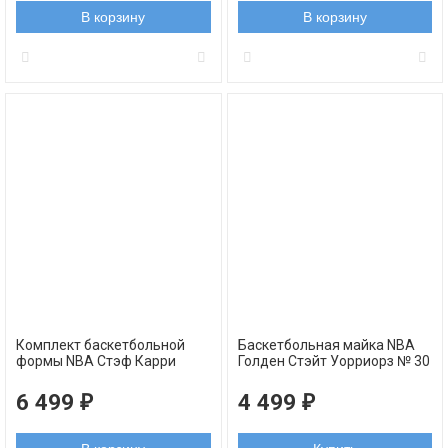
В корзину
В корзину
Комплект баскетбольной
Баскетбольная майка NBA
формы NBA Стэф Карри
Голден Стэйт Уорриорз № 30
Голден Стэйт Уорриорз №30
Стефен Карри Golden Edition
черный China
черная swingman
6 499
4 499
₽
₽