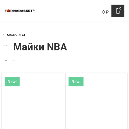
0
0
₽
Майки NBA
Майки NBA
New!
New!