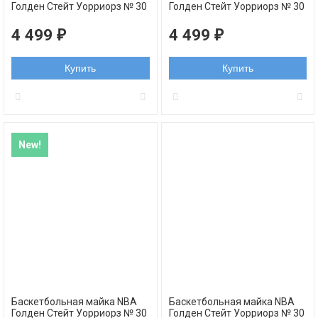
Голден Стейт Уорриорз № 30
Голден Стейт Уорриорз № 30
КАРРИ Стефен желтая
КАРРИ Стефен ретро синяя
swingman REV30
swingman REV30
4 499
4 499
₽
₽
Купить
Купить
New!
Баскетбольная майка NBA
Баскетбольная майка NBA
Голден Стейт Уорриорз № 30
Голден Стейт Уорриорз № 30