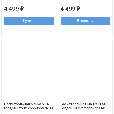
КАРРИ Стефен синяя 2023
Карри Стефен черная
swingman
swingman 2022
4 499
4 499
₽
₽
Купить
В корзину
Баскетбольная майка NBA
Баскетбольная майка NBA
Голден Стэйт Уорриорз № 30
Голден Стэйт Уорриорз № 30
Стефен Карри белая
Стефен Карри белая