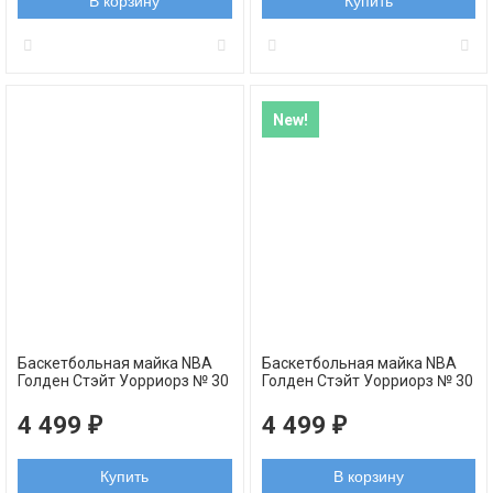
В корзину
Купить
New!
Баскетбольная майка NBA
Баскетбольная майка NBA
Голден Стэйт Уорриорз № 30
Голден Стэйт Уорриорз № 30
Стефен Карри Golden Edition
Стефен Карри 2023 Flower
белая swingman
черная
4 499
4 499
₽
₽
Купить
В корзину