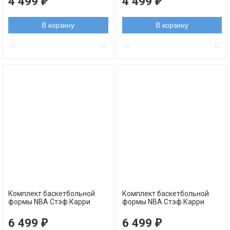
4 499
4 499
₽
₽
В корзину
В корзину
Комплект баскетбольной
Комплект баскетбольной
формы NBA Стэф Карри
формы NBA Стэф Карри
Голден Стэйт Уорриорз №30
Голден Стэйт Уорриорз №30
желтый
синий
6 499
6 499
₽
₽