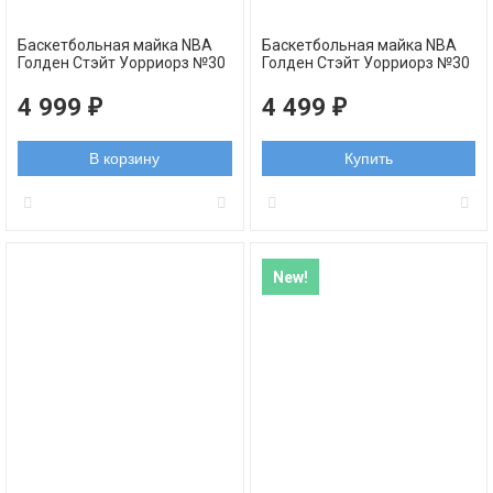
Баскетбольная майка NBA
Баскетбольная майка NBA
Голден Стэйт Уорриорз №30
Голден Стэйт Уорриорз №30
Стэфен Карри Diamond
Стэфен Карри Golden Edition
Edition черная swingman
2021 черная swingman
4 999
4 499
₽
₽
В корзину
Купить
New!