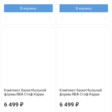
В корзину
В корзину
Комплект баскетбольной
Комплект баскетбольной
формы NBA Стэф Карри
формы NBA Стэф Карри
Голден Стэйт №30 белый
Голден Стэйт Уорриорз №30
черный
6 499
6 499
₽
₽