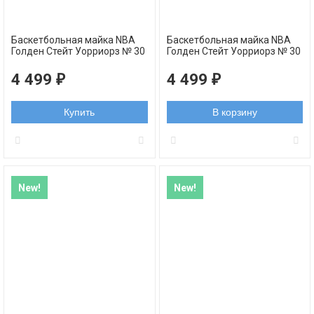
Баскетбольная майка NBA
Баскетбольная майка NBA
Голден Стейт Уорриорз № 30
Голден Стейт Уорриорз № 30
Стефен Карри темно-синяя
Стефен Карри синяя 2022
Oakland swingman
swingman
4 499
4 499
₽
₽
Купить
В корзину
New!
New!