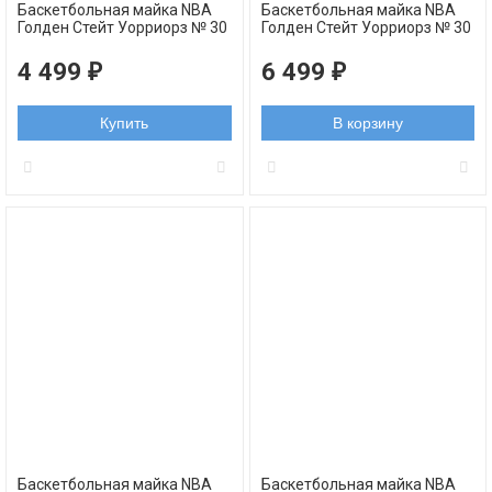
Баскетбольная майка NBA
Баскетбольная майка NBA
Голден Стейт Уорриорз № 30
Голден Стейт Уорриорз № 30
Стефен Карри синяя
КАРРИ Стефен белая MVP
Authentic
4 499
6 499
₽
₽
Купить
В корзину
Баскетбольная майка NBA
Баскетбольная майка NBA