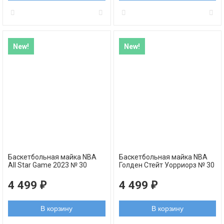
New!
New!
Баскетбольная майка NBA
Баскетбольная майка NBA
All Star Game 2023 № 30
Голден Стейт Уорриорз № 30
Карри Стефен желтая
Карри Стефен черная
swingman
swingman 2023
4 499
4 499
₽
₽
В корзину
В корзину