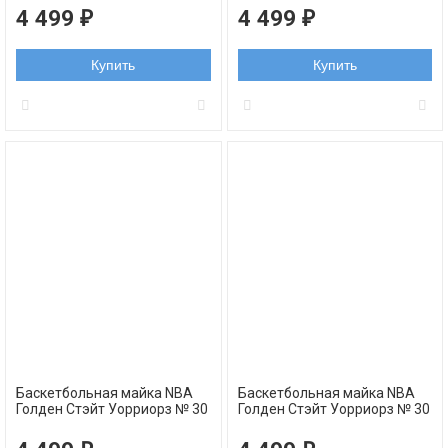
4 499
4 499
₽
₽
Купить
Купить
Баскетбольная майка NBA
Баскетбольная майка NBA
Голден Стэйт Уорриорз № 30
Голден Стэйт Уорриорз № 30
Стефен Карри желтая The
Стефен Карри черная
Bay