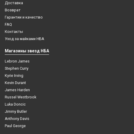
Доставка
Возврат
Гарантии и качество
FAQ
2985
Контакты
Компрессионный лонгслив с рукавом баскетбольный
Уход за майками НБА
черный
Баскетбольная майка NBA Голден Стэйт Уорриорз № 30
Стефен Карри Golden Edition черная swingman
Магазины звезд НБА
4 499
₽
4 499
₽
Lebron James
В корзину
Stephen Curry
Купить
Kyrie Irving
Kevin Durant
James Harden
Russel Westbrook
Luka Doncic
Jimmy Butler
Anthony Davis
Paul George