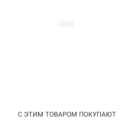
Баскетбольная майка NBA Голден Стэйт Уорриорз №30
Стэфен Карри Golden Edition 2021 черная swingman
4 499
₽
Купить
С ЭТИМ ТОВАРОМ ПОКУПАЮТ