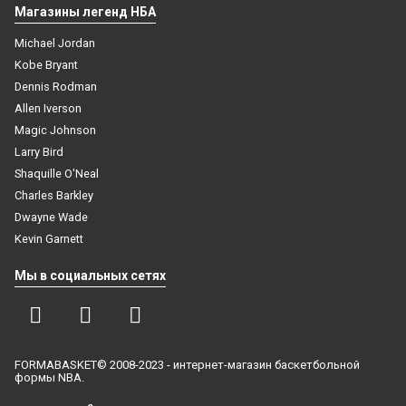
Магазины легенд НБА
Michael Jordan
Kobe Bryant
Dennis Rodman
Allen Iverson
Magic Johnson
Larry Bird
Shaquille O'Neal
Charles Barkley
Dwayne Wade
Kevin Garnett
3122
ProTect компрессионный рукав с защитными
Мы в социальных сетях
накладками баскетбольный белый
1 499
₽
В корзину
FORMABASKET© 2008-2023 - интернет-магазин баскетбольной
формы NBA.