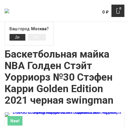
0
0
₽
Ваш город
Москва
?
Стефен Карри
Баскетбольная майка
NBA Голден Стэйт
Уорриорз №30 Стэфен
Карри Golden Edition
2021 черная swingman
New!