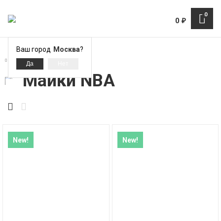
0
0
₽
Ваш город
Москва
?
Майки NBA
Майки NBA
New!
New!