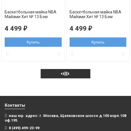
Баскетбольная майка NBA
Баскетбольная майка NBA
Майами Xит № 13 Бэм
Майами Xит № 13 Бэм
Адебайо розовая swingman
Адебайо голубая swingman
4 499
4 499
₽
₽
Купить
Купить
Контакты
наш юр. адрес: г. Москва, Щелковское шоссе д.100 корп.108
оф.195
8 (499) 499-23-99