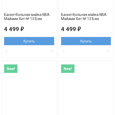
Баскетбольная майка NBA
Баскетбольная майка NBA
Майами Xит № 13 Бэм
Майами Xит № 13 Бэм
Адебайо бело-розовая
Адебайо черно-розовая
swingman
swingman
4 499
4 499
₽
₽
Купить
Купить
New!
New!