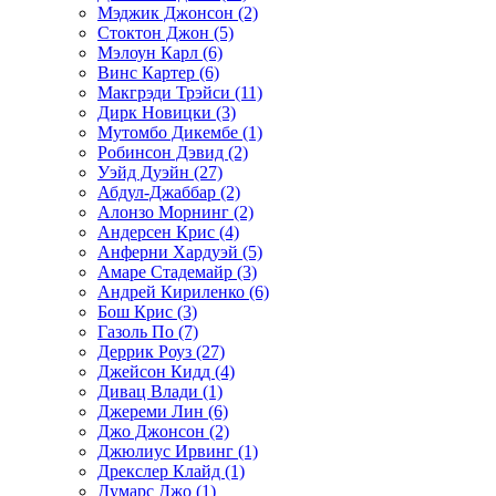
Мэджик Джонсон (2)
Стоктон Джон (5)
Мэлоун Карл (6)
Винс Картер (6)
Макгрэди Трэйси (11)
Дирк Новицки (3)
Мутомбо Дикембе (1)
Робинсон Дэвид (2)
Уэйд Дуэйн (27)
Абдул-Джаббар (2)
Алонзо Морнинг (2)
Андерсен Крис (4)
Анферни Xардуэй (5)
Амаре Стадемайр (3)
Андрей Кириленко (6)
Бош Крис (3)
Газоль По (7)
Деррик Роуз (27)
Джейсон Кидд (4)
Дивац Влади (1)
Джереми Лин (6)
Джо Джонсон (2)
Джюлиус Ирвинг (1)
Дрекслер Клайд (1)
Думарс Джо (1)