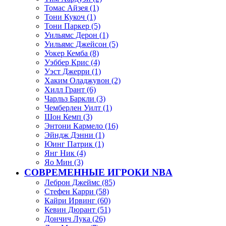
Томас Айзея (1)
Тони Кукоч (1)
Тони Паркер (5)
Уильямс Дерон (1)
Уильямс Джейсон (5)
Уокер Кемба (8)
Уэббер Крис (4)
Уэст Джерри (1)
Хаким Оладжувон (2)
Хилл Грант (6)
Чарльз Баркли (3)
Чемберлен Уилт (1)
Шон Кемп (3)
Энтони Кармело (16)
Эйндж Дэнни (1)
Юинг Патрик (1)
Янг Ник (4)
Яо Мин (3)
СОВРЕМЕННЫЕ ИГРОКИ NBA
Леброн Джеймс (85)
Стефен Карри (58)
Кайри Ирвинг (60)
Кевин Дюрант (51)
Дончич Лука (26)