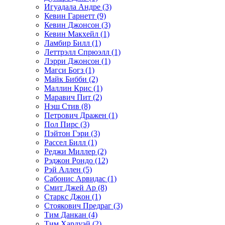
Игуадала Андре (3)
Кевин Гарнетт (9)
Кевин Джонсон (3)
Кевин Макхейл (1)
Ламбир Билл (1)
Леттрэлл Спрюэлл (1)
Лэрри Джонсон (1)
Магси Богз (1)
Майк Бибби (2)
Маллин Крис (1)
Маравич Пит (2)
Нэш Стив (8)
Петрович Дражен (1)
Пол Пирс (3)
Пэйтон Гэри (3)
Рассел Билл (1)
Реджи Миллер (2)
Рэджон Рондо (12)
Рэй Аллен (5)
Сабонис Арвидас (1)
Смит Джей Ар (8)
Старкс Джон (1)
Стоякович Предраг (3)
Тим Данкан (4)
Тим Хардуэй (2)