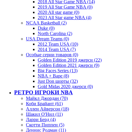
2018 All Star Game NBA (14)
2019 All Star Game NBA (0)
2020 All star game (0)
2023 All Star game NBA (4)
NCAA Basketball (2)
Duke (0)
North Carolina (2)
USA Dream Teams (0)
2012 Team USA (10)
2014 Team USA (7)
Особые серии товаров (0)
Golden Edition 2019 джерси (22)
Golden Edition 2021 джерси (9)
Big Faces Series (13)
NBA + Bape (8)
Just Don шорты (32)
Gold Midas 2020 джерси (0)
РЕТРО ИГРОКИ NBA
Майкл Джордан (70)
Коби Брайант (61)
Аллен Айверсон (18)
Шакил О'Нил (11)
Ларри Берд (4)
Скотти Пиппен (5)
Деннис Родман (11)