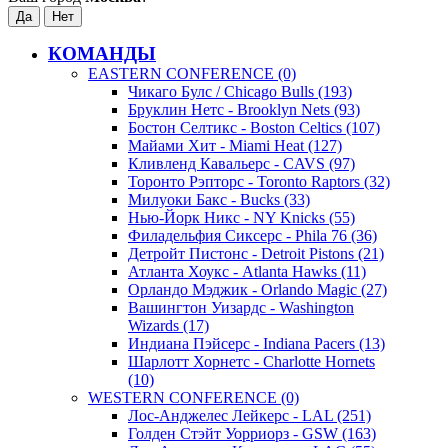
КОМАНДЫ
EASTERN CONFERENCE (0)
Чикаго Булс / Chicago Bulls (193)
Бруклин Нетс - Brooklyn Nets (93)
Бостон Селтикс - Boston Celtics (107)
Майами Хит - Miami Heat (127)
Кливленд Кавальерс - CAVS (97)
Торонто Рэпторс - Toronto Raptors (32)
Милуоки Бакс - Bucks (33)
Нью-Йорк Никс - NY Knicks (55)
Филадельфия Сиксерс - Phila 76 (36)
Детройт Пистонс - Detroit Pistons (21)
Атланта Хоукс - Atlanta Hawks (11)
Орландо Мэджик - Orlando Magic (27)
Вашингтон Уизардс - Washington
Wizards (17)
Индиана Пэйсерс - Indiana Pacers (13)
Шарлотт Хорнетс - Charlotte Hornets
(10)
WESTERN CONFERENCE (0)
Лос-Анджелес Лейкерс - LAL (251)
Голден Стэйт Уорриорз - GSW (163)