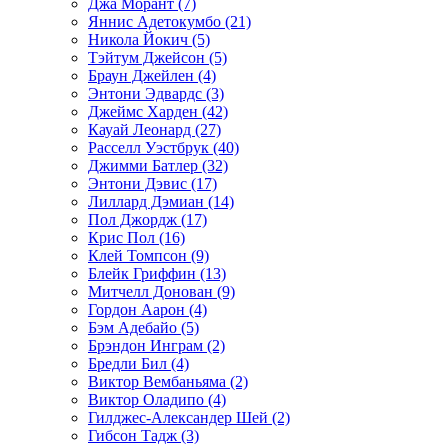
Джа Морант (7)
Яннис Адетокумбо (21)
Никола Йокич (5)
Тэйтум Джейсон (5)
Браун Джейлен (4)
Энтони Эдвардс (3)
Джеймс Харден (42)
Кауай Леонард (27)
Расселл Уэстбрук (40)
Джимми Батлер (32)
Энтони Дэвис (17)
Лиллард Дэмиан (14)
Пол Джордж (17)
Крис Пол (16)
Клей Томпсон (9)
Блейк Гриффин (13)
Митчелл Донован (9)
Гордон Аарон (4)
Бэм Адебайо (5)
Брэндон Инграм (2)
Бредли Бил (4)
Виктор Вембаньяма (2)
Виктор Оладипо (4)
Гилджес-Александер Шей (2)
Гибсон Тадж (3)