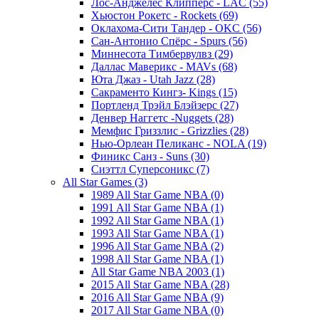
Лос-Анджелес Клипперс - LAC (55)
Хьюстон Рокетс - Rockets (69)
Оклахома-Сити Тандер - OKC (56)
Сан-Антонио Спёрс - Spurs (56)
Миннесота Тимбервулвз (29)
Даллас Маверикс - MAVs (68)
Юта Джаз - Utah Jazz (28)
Сакраменто Кингз- Kings (15)
Портленд Трэйл Блэйзерс (27)
Денвер Наггетс -Nuggets (28)
Мемфис Гриззлис - Grizzlies (28)
Нью-Орлеан Пеликанс - NOLA (19)
Финикс Санз - Suns (30)
Сиэттл Суперсоникс (7)
All Star Games (3)
1989 All Star Game NBA (0)
1991 All Star Game NBA (1)
1992 All Star Game NBA (1)
1993 All Star Game NBA (1)
1996 All Star Game NBA (2)
1998 All Star Game NBA (1)
All Star Game NBA 2003 (1)
2015 All Star Game NBA (28)
2016 All Star Game NBA (9)
2017 All Star Game NBA (0)