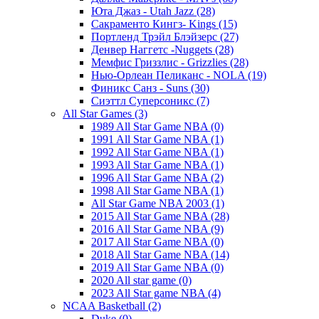
Юта Джаз - Utah Jazz (28)
Сакраменто Кингз- Kings (15)
Портленд Трэйл Блэйзерс (27)
Денвер Наггетс -Nuggets (28)
Мемфис Гриззлис - Grizzlies (28)
Нью-Орлеан Пеликанс - NOLA (19)
Финикс Санз - Suns (30)
Сиэттл Суперсоникс (7)
All Star Games (3)
1989 All Star Game NBA (0)
1991 All Star Game NBA (1)
1992 All Star Game NBA (1)
1993 All Star Game NBA (1)
1996 All Star Game NBA (2)
1998 All Star Game NBA (1)
All Star Game NBA 2003 (1)
2015 All Star Game NBA (28)
2016 All Star Game NBA (9)
2017 All Star Game NBA (0)
2018 All Star Game NBA (14)
2019 All Star Game NBA (0)
2020 All star game (0)
2023 All Star game NBA (4)
NCAA Basketball (2)
Duke (0)