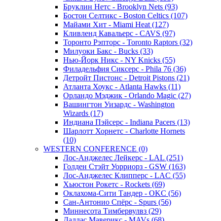
Бруклин Нетс - Brooklyn Nets (93)
Бостон Селтикс - Boston Celtics (107)
Майами Хит - Miami Heat (127)
Кливленд Кавальерс - CAVS (97)
Торонто Рэпторс - Toronto Raptors (32)
Милуоки Бакс - Bucks (33)
Нью-Йорк Никс - NY Knicks (55)
Филадельфия Сиксерс - Phila 76 (36)
Детройт Пистонс - Detroit Pistons (21)
Атланта Хоукс - Atlanta Hawks (11)
Орландо Мэджик - Orlando Magic (27)
Вашингтон Уизардс - Washington
Wizards (17)
Индиана Пэйсерс - Indiana Pacers (13)
Шарлотт Хорнетс - Charlotte Hornets
(10)
WESTERN CONFERENCE (0)
Лос-Анджелес Лейкерс - LAL (251)
Голден Стэйт Уорриорз - GSW (163)
Лос-Анджелес Клипперс - LAC (55)
Хьюстон Рокетс - Rockets (69)
Оклахома-Сити Тандер - OKC (56)
Сан-Антонио Спёрс - Spurs (56)
Миннесота Тимбервулвз (29)
Даллас Маверикс - MAVs (68)