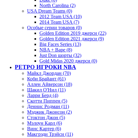
North Carolina (2)
USA Dream Teams (0)
2012 Team USA (10)
2014 Team USA (7)
Особые серии товаров (0)
Golden Edition 2019 джерси (22)
Golden Edition 2021 джерси (9)
Big Faces Series (13)
NBA + Bape (8)
Just Don шорты (32)
Gold Midas 2020 джерси (0)
РЕТРО ИГРОКИ NBA
Майкл Джордан (70)
Коби Брайант (61)
Аллен Айверсон (18)
Шакил О'Нил (11)
Ларри Берд (4)
Скотти Пиппен (5)
Деннис Родман (11)
Мэджик Джонсон (2)
Стоктон Джон (5)
Мэлоун Карл (6)
Винс Картер (6)
Макгрэди Трэйси (11)