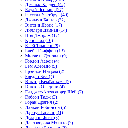
Джеймс Харден (42)
Кауай Леонард (27)
Расселл Уэстбрук (40)
Джимми Батлер (32)
Энтони Дэвис (17)
Лиллард Дэмиан (14)
Пол Джордж (17)
Крис Пол (16)
Клей Томпсон (9)
Блейк Гриффин (13)
Митчелл Донован (9)
Гордон Аарон (4)
Бэм Адебайо (5)
Брэндон Инграм (2)
Бредли Бил (4)
Виктор Вембаньяма (2)
Виктор Оладипо (4)
Гилджес-Александер Шей (2)
Гибсон Тадж (3)
Горан Драгич (2)
Данкан Робинсон (6)
Дариус Гарланд (1)
Деаарон Фокс (3)
Деллаведова Мэттью (3)
Джейлен Брансон (3)