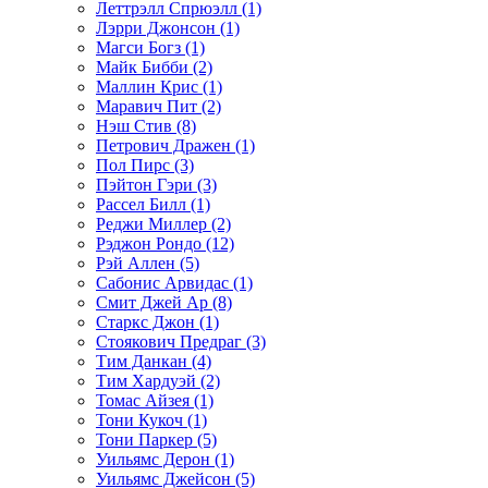
Леттрэлл Спрюэлл (1)
Лэрри Джонсон (1)
Магси Богз (1)
Майк Бибби (2)
Маллин Крис (1)
Маравич Пит (2)
Нэш Стив (8)
Петрович Дражен (1)
Пол Пирс (3)
Пэйтон Гэри (3)
Рассел Билл (1)
Реджи Миллер (2)
Рэджон Рондо (12)
Рэй Аллен (5)
Сабонис Арвидас (1)
Смит Джей Ар (8)
Старкс Джон (1)
Стоякович Предраг (3)
Тим Данкан (4)
Тим Хардуэй (2)
Томас Айзея (1)
Тони Кукоч (1)
Тони Паркер (5)
Уильямс Дерон (1)
Уильямс Джейсон (5)