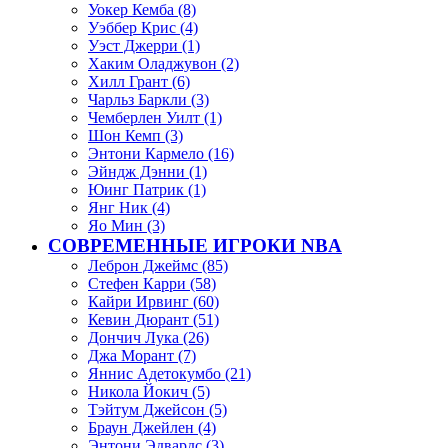
Уокер Кемба (8)
Уэббер Крис (4)
Уэст Джерри (1)
Хаким Оладжувон (2)
Хилл Грант (6)
Чарльз Баркли (3)
Чемберлен Уилт (1)
Шон Кемп (3)
Энтони Кармело (16)
Эйндж Дэнни (1)
Юинг Патрик (1)
Янг Ник (4)
Яо Мин (3)
СОВРЕМЕННЫЕ ИГРОКИ NBA
Леброн Джеймс (85)
Стефен Карри (58)
Кайри Ирвинг (60)
Кевин Дюрант (51)
Дончич Лука (26)
Джа Морант (7)
Яннис Адетокумбо (21)
Никола Йокич (5)
Тэйтум Джейсон (5)
Браун Джейлен (4)
Энтони Эдвардс (3)