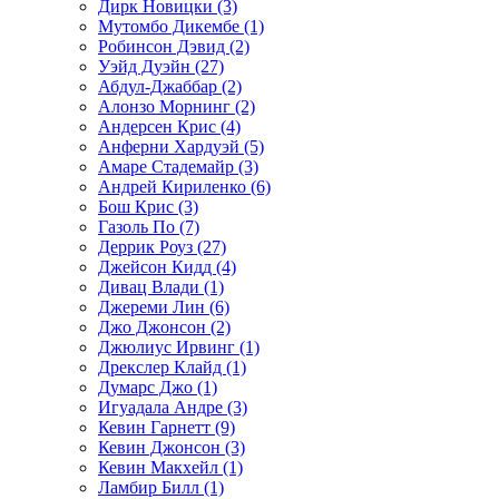
Дирк Новицки (3)
Мутомбо Дикембе (1)
Робинсон Дэвид (2)
Уэйд Дуэйн (27)
Абдул-Джаббар (2)
Алонзо Морнинг (2)
Андерсен Крис (4)
Анферни Xардуэй (5)
Амаре Стадемайр (3)
Андрей Кириленко (6)
Бош Крис (3)
Газоль По (7)
Деррик Роуз (27)
Джейсон Кидд (4)
Дивац Влади (1)
Джереми Лин (6)
Джо Джонсон (2)
Джюлиус Ирвинг (1)
Дрекслер Клайд (1)
Думарс Джо (1)
Игуадала Андре (3)
Кевин Гарнетт (9)
Кевин Джонсон (3)
Кевин Макхейл (1)
Ламбир Билл (1)