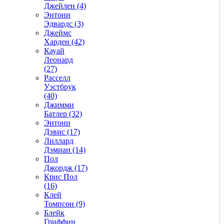
Джейлен (4)
Энтони
Эдвардс (3)
Джеймс
Харден (42)
Кауай
Леонард
(27)
Расселл
Уэстбрук
(40)
Джимми
Батлер (32)
Энтони
Дэвис (17)
Лиллард
Дэмиан (14)
Пол
Джордж (17)
Крис Пол
(16)
Клей
Томпсон (9)
Блейк
Гриффин