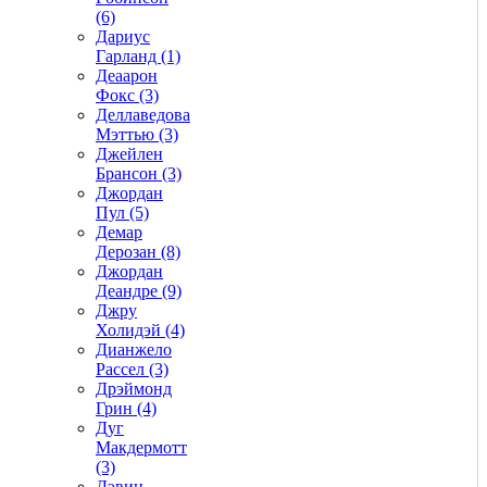
(6)
Дариус
Гарланд (1)
Деаарон
Фокс (3)
Деллаведова
Мэттью (3)
Джейлен
Брансон (3)
Джордан
Пул (5)
Демар
Дерозан (8)
Джордан
Деандре (9)
Джру
Холидэй (4)
Дианжело
Рассел (3)
Дрэймонд
Грин (4)
Дуг
Макдермотт
(3)
Дэвин