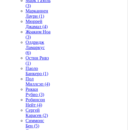
Марк Газоль
(3)
Марканнен
Лаури (1)
Мюррей
Джамал (4)
Жоаким Ноа
(3)
Олдридж
Ламаркус
(6)
Остин Ривз
(1)
Паоло
Банкеро (1)
Пол
Миллсэп (4)
Рикки
Рубио (3)
Робинсон
Нейт (4)
Сергей
Карасев (2)
Симмонс
Бен (5)