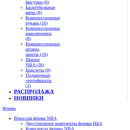
фигурки (6)
Баскетбольные
мячи (8)
Компрессионные
рукава (16)
Компрессионные
наколенники
(8)
Компрессионные
штаны,
шорты (10)
Шапки
NBA (26)
Браслеты (0)
Подарочные
сертификаты
(3)
РАСПРОДАЖА
НОВИНКИ
Форма
Взрослая форма NBA
Двусторонние комплекты формы НБА
Комплекты формы NBA