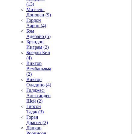
(13)
Митчелл
Донован (9)
Гордон
Аарон (4)
Бэм
Адебайо (5)
Брэндон
Инграм (2)
Бредли Бил
(4)
Виктор
Вембаньяма
(2)
Виктор
Оладипо (4)
Гилджес-
Александер
Шей (2)
Гибсон
Тадж (3)
Горан
Драгич (2)
Данкан
Робинсон