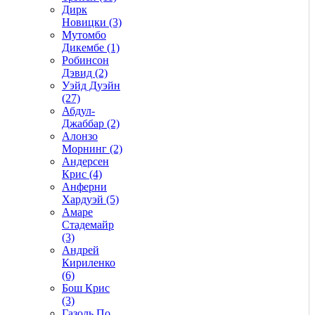
Дирк
Новицки (3)
Мутомбо
Дикембе (1)
Робинсон
Дэвид (2)
Уэйд Дуэйн
(27)
Абдул-
Джаббар (2)
Алонзо
Морнинг (2)
Андерсен
Крис (4)
Анферни
Xардуэй (5)
Амаре
Стадемайр
(3)
Андрей
Кириленко
(6)
Бош Крис
(3)
Газоль По