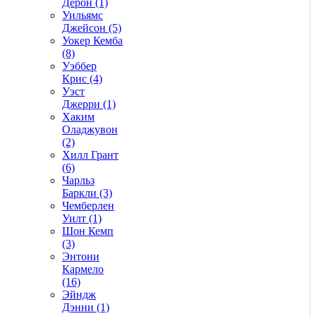
Дерон (1)
Уильямс
Джейсон (5)
Уокер Кемба
(8)
Уэббер
Крис (4)
Уэст
Джерри (1)
Хаким
Оладжувон
(2)
Хилл Грант
(6)
Чарльз
Баркли (3)
Чемберлен
Уилт (1)
Шон Кемп
(3)
Энтони
Кармело
(16)
Эйндж
Дэнни (1)