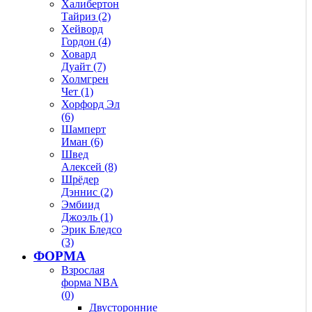
Халибертон
Тайриз (2)
Хейворд
Гордон (4)
Ховард
Дуайт (7)
Холмгрен
Чет (1)
Хорфорд Эл
(6)
Шамперт
Иман (6)
Швед
Алексей (8)
Шрёдер
Дэннис (2)
Эмбиид
Джоэль (1)
Эрик Бледсо
(3)
ФОРМА
Взрослая
форма NBA
(0)
Двусторонние