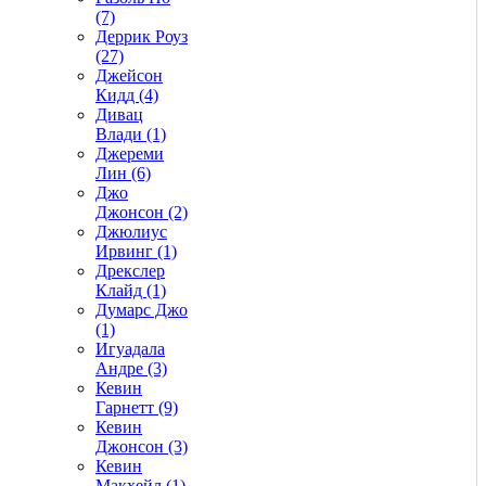
(7)
Деррик Роуз
(27)
Джейсон
Кидд (4)
Дивац
Влади (1)
Джереми
Лин (6)
Джо
Джонсон (2)
Джюлиус
Ирвинг (1)
Дрекслер
Клайд (1)
Думарс Джо
(1)
Игуадала
Андре (3)
Кевин
Гарнетт (9)
Кевин
Джонсон (3)
Кевин
Макхейл (1)