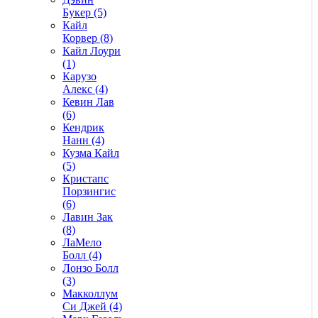
Букер (5)
Кайл
Корвер (8)
Кайл Лоури
(1)
Карузо
Алекс (4)
Кевин Лав
(6)
Кендрик
Нанн (4)
Кузма Кайл
(5)
Кристапс
Порзингис
(6)
Лавин Зак
(8)
ЛаМело
Болл (4)
Лонзо Болл
(3)
Макколлум
Си Джей (4)