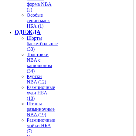
форма NBA
(2)
Особые
серии маек
НБА (1)
ОДЕЖДА
Шорты
баскетбольные
(33)
Толстовки
NBA с
капюшоном
(34)
Куртки
NBA (12)
Разминочные
худи НБА
(10)
Штаны
разминочные
NBA (19)
Разминочные
майки НБА
(7)