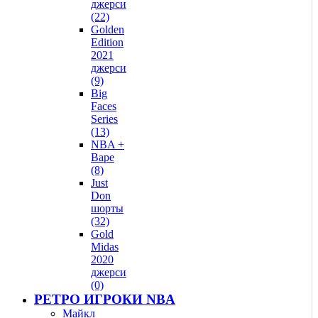
джерси
(22)
Golden
Edition
2021
джерси
(9)
Big
Faces
Series
(13)
NBA +
Bape
(8)
Just
Don
шорты
(32)
Gold
Midas
2020
джерси
(0)
РЕТРО ИГРОКИ NBA
Майкл