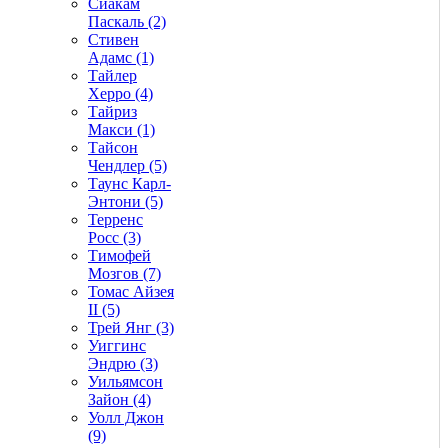
Сиакам
Паскаль (2)
Стивен
Адамс (1)
Тайлер
Херро (4)
Тайриз
Макси (1)
Тайсон
Чендлер (5)
Таунс Карл-
Энтони (5)
Терренс
Росс (3)
Тимофей
Мозгов (7)
Томас Айзея
II (5)
Трей Янг (3)
Уиггинс
Эндрю (3)
Уильямсон
Зайон (4)
Уолл Джон
(9)