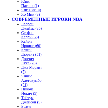
Юинг
Патрик (1)
Янг Ник (4)
Яо Мин (3)
СОВРЕМЕННЫЕ ИГРОКИ NBA
Леброн
Джеймс (85)
Стефен
Карри (58)
Кайри
Ирвинг (60)
Кевин
Дюрант (51)
Дончич
Лука (26)
Джа Морант
(7)
Яннис
Адетокумбо
(21)
Никола
Йокич (5)
Тэйтум
Джейсон (5)
Браун