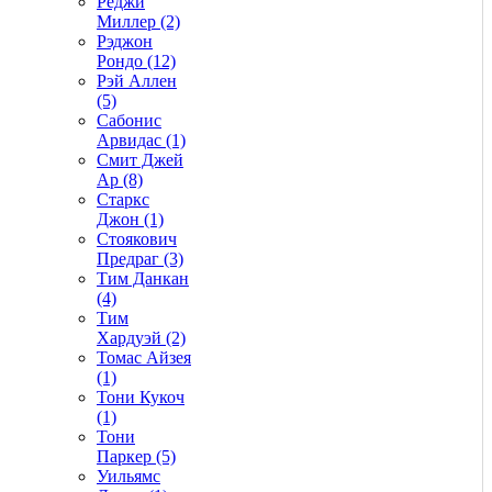
Реджи
Миллер (2)
Рэджон
Рондо (12)
Рэй Аллен
(5)
Сабонис
Арвидас (1)
Смит Джей
Ар (8)
Старкс
Джон (1)
Стоякович
Предраг (3)
Тим Данкан
(4)
Тим
Хардуэй (2)
Томас Айзея
(1)
Тони Кукоч
(1)
Тони
Паркер (5)
Уильямс