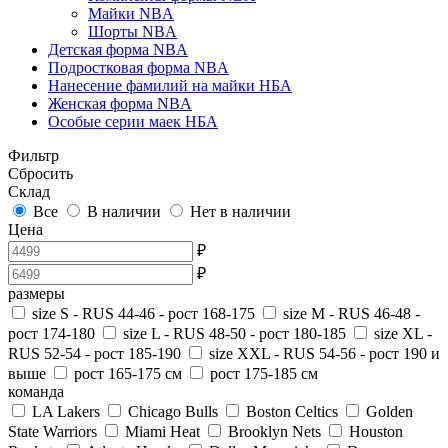
Майки NBA
Шорты NBA
Детская форма NBA
Подростковая форма NBA
Нанесение фамилий на майки НБА
Женская форма NBA
Особые серии маек НБА
Фильтр
Сбросить
Склад
Все
В наличии
Нет в наличии
Цена
₽
₽
размеры
size S - RUS 44-46 - рост 168-175
size M - RUS 46-48 -
рост 174-180
size L - RUS 48-50 - рост 180-185
size XL -
RUS 52-54 - рост 185-190
size XXL - RUS 54-56 - рост 190 и
выше
рост 165-175 см
рост 175-185 см
команда
LA Lakers
Chicago Bulls
Boston Celtics
Golden
State Warriors
Miami Heat
Brooklyn Nets
Houston