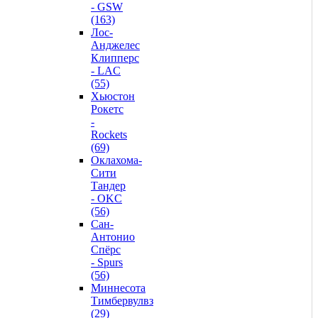
- GSW
(163)
Лос-
Анджелес
Клипперс
- LAC
(55)
Хьюстон
Рокетс
-
Rockets
(69)
Оклахома-
Сити
Тандер
- OKC
(56)
Сан-
Антонио
Спёрс
- Spurs
(56)
Миннесота
Тимбервулвз
(29)