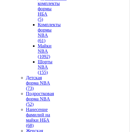
комплекты
формы
НБА
(5)
Комплекты
формы
NBA
(61)
Майки
NBA
(1092)
Шорты
NBA
(155)
Детская
форма NBA
(73)
Подростковая
форма NBA
(52)
Нанесение
фамилий на
майки НБА
(68)
Женская