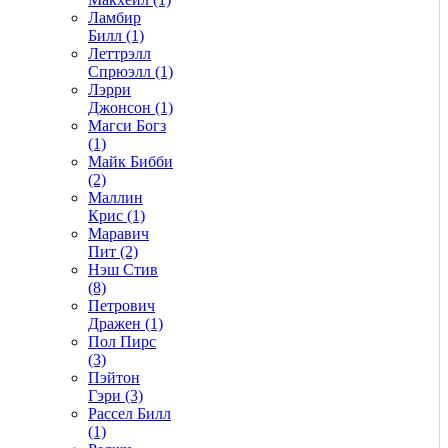
Ламбир
Билл (1)
Леттрэлл
Спрюэлл (1)
Лэрри
Джонсон (1)
Магси Богз
(1)
Майк Бибби
(2)
Маллин
Крис (1)
Маравич
Пит (2)
Нэш Стив
(8)
Петрович
Дражен (1)
Пол Пирс
(3)
Пэйтон
Гэри (3)
Рассел Билл
(1)