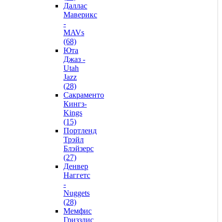
Даллас
Маверикс
-
MAVs
(68)
Юта
Джаз -
Utah
Jazz
(28)
Сакраменто
Кингз-
Kings
(15)
Портленд
Трэйл
Блэйзерс
(27)
Денвер
Наггетс
-
Nuggets
(28)
Мемфис
Гриззлис