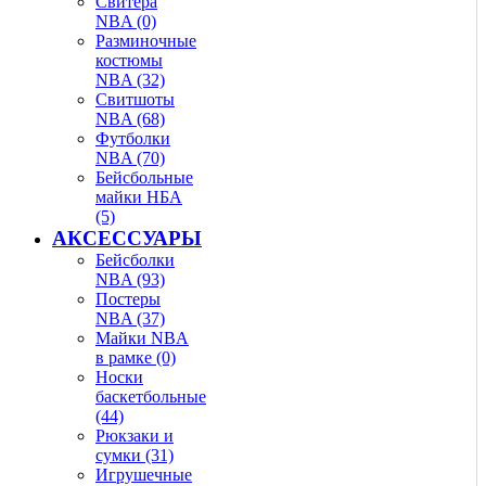
Свитера
NBA (0)
Разминочные
костюмы
NBA (32)
Свитшоты
NBA (68)
Футболки
NBA (70)
Бейсбольные
майки НБА
(5)
АКСЕССУАРЫ
Бейсболки
NBA (93)
Постеры
NBA (37)
Майки NBA
в рамке (0)
Носки
баскетбольные
(44)
Рюкзаки и
сумки (31)
Игрушечные