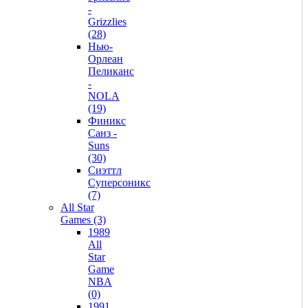
-
Grizzlies
(28)
Нью-
Орлеан
Пеликанс
-
NOLA
(19)
Финикс
Санз -
Suns
(30)
Сиэттл
Суперсоникс
(7)
All Star
Games (3)
1989
All
Star
Game
NBA
(0)
1991