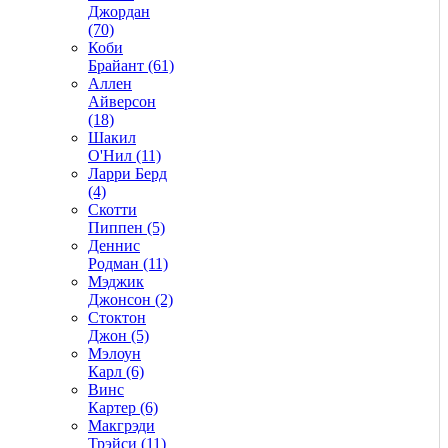
Джордан
(70)
Коби
Брайант (61)
Аллен
Айверсон
(18)
Шакил
О'Нил (11)
Ларри Берд
(4)
Скотти
Пиппен (5)
Деннис
Родман (11)
Мэджик
Джонсон (2)
Стоктон
Джон (5)
Мэлоун
Карл (6)
Винс
Картер (6)
Макгрэди
Трэйси (11)