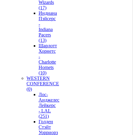
Wizards
(17)
Индиана
Пэйсерс
-
Indiana
Pacers
(13)
Шарлотт
Хорнетс
-
Charlotte
Hornets
(10)
WESTERN
CONFERENCE
(0)
Лос-
Анджелес
Лейкерс
- LAL
(251)
Голден
Стэйт
Уорриорз