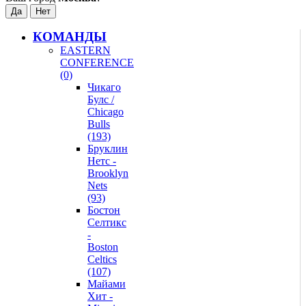
КОМАНДЫ
EASTERN
CONFERENCE
(0)
Чикаго
Булс /
Chicago
Bulls
(193)
Бруклин
Нетс -
Brooklyn
Nets
(93)
Бостон
Селтикс
-
Boston
Celtics
(107)
Майами
Хит -