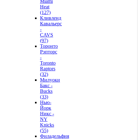
Miami
Heat
(127)
Кливленд
Кавальерс
-
CAVS
(97)
Торонто
Рэпторс
-
Toronto
Raptors
(32)
Милуоки
Бакс -
Bucks
(33)
Нью-
Йорк
Никс -
NY
Knicks
(55)
Филадельфия