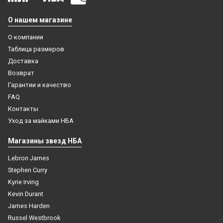
О нашем магазине
О компании
Таблица размеров
Доставка
Возврат
Гарантии и качество
FAQ
Контакты
Уход за майками НБА
Баскетбольная майка НБА Бостон Селтикс № 8
Кристапс Порзингис белая
Магазины звезд НБА
4 499
₽
Lebron James
Stephen Curry
Купить
Kyrie Irving
Kevin Durant
James Harden
Russel Westbrook