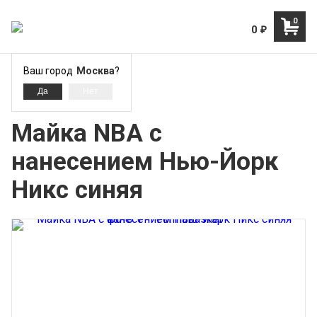
0
0
₽
Ваш город
Москва
?
Нью-Йорк Никс - NY Knicks
Майка NBA с
нанесением Нью-Йорк
Никс синяя