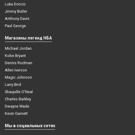
Luka Doncic
Jimmy Butler
Anthony Davis
Paul George
Магазины легенд НБА
Michael Jordan
Kobe Bryant
Dennis Rodman
Allen Iverson
Magic Johnson
Larry Bird
Shaquille O'Neal
Charles Barkley
Dwayne Wade
Kevin Garnett
Баскетбольная майка НБА Индиана Пейсерс № 0
Мы в социальных сетях
Халибертон Тайриз черная 2024