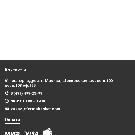
Баскетбольные шорты Нью-Йорк Никс синие swingman
Баскетбольная майка НБА Бостон Селтикс № 8
Кристапс Порзингис зеленая
3 999
₽
4 499
₽
В корзину
Купить
Контакты
наш юр. адрес: г. Москва, Щелковское шоссе д.100
корп.108 оф.195
8 (499) 499-23-99
пн-пт 10.00 – 19.00
zakaz@formabasket.com
Оплата