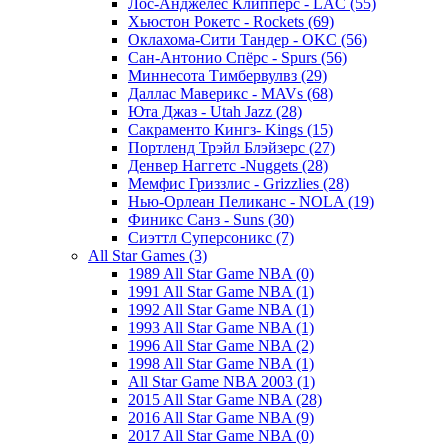
Лос-Анджелес Клипперс - LAC (55)
Хьюстон Рокетс - Rockets (69)
Оклахома-Сити Тандер - OKC (56)
Сан-Антонио Спёрс - Spurs (56)
Миннесота Тимбервулвз (29)
Даллас Маверикс - MAVs (68)
Юта Джаз - Utah Jazz (28)
Сакраменто Кингз- Kings (15)
Портленд Трэйл Блэйзерс (27)
Денвер Наггетс -Nuggets (28)
Мемфис Гриззлис - Grizzlies (28)
Нью-Орлеан Пеликанс - NOLA (19)
Финикс Санз - Suns (30)
Сиэттл Суперсоникс (7)
All Star Games (3)
1989 All Star Game NBA (0)
1991 All Star Game NBA (1)
1992 All Star Game NBA (1)
1993 All Star Game NBA (1)
1996 All Star Game NBA (2)
1998 All Star Game NBA (1)
All Star Game NBA 2003 (1)
2015 All Star Game NBA (28)
2016 All Star Game NBA (9)
2017 All Star Game NBA (0)