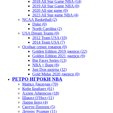
2018 All Star Game NBA (14)
2019 All Star Game NBA (0)
2020 All star game (0)
2023 All Star game NBA (4)
NCAA Basketball (2)
Duke (0)
North Carolina (2)
USA Dream Teams (0)
2012 Team USA (10)
2014 Team USA (7)
Особые серии товаров (0)
Golden Edition 2019 джерси (22)
Golden Edition 2021 джерси (9)
Big Faces Series (13)
NBA + Bape (8)
Just Don шорты (32)
Gold Midas 2020 джерси (0)
РЕТРО ИГРОКИ NBA
Майкл Джордан (70)
Коби Брайант (61)
Аллен Айверсон (18)
Шакил О'Нил (11)
Ларри Берд (4)
Скотти Пиппен (5)
Деннис Родман (11)