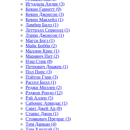
Игуадала Андре (3)
Кевин Гарнетт (9)
Кевин Джонсон (3)
Кевин Макхейл (1)
Ламбир Билл (1)
Леттрэлл Спрюэлл (1)
Лэрри Джонсон (1)
Магси Богз (1)
Майк Бибби (2)
Маллин Крис (1)
Маравич Пит (2)
Нэш Стив (8)
Петрович Дражен (1)
Пол Пирс (3)
Пэйтон Гэри (3)
Рассел Билл (1)
Реджи Миллер (2)
Рэджон Рондо (12)
Рэй Аллен (5)
Сабонис Арвидас (1)
Смит Джей Ар (8)
Старкс Джон (1)
Стоякович Предраг (3)
Тим Данкан (4)
Тим Хардуэй (2)