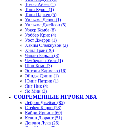
Томас Айзея (1)
Тони Кукоч (1)
Тони Паркер (5)
Уильямс Дерон (1)
Уильямс Джейсон (5)
Уокер Кемба (8)
Уэббер Крис (4)
Уэст Джерри (1)
Хаким Оладжувон (2)
Хилл Грант (6)
Чарльз Баркли (3)
Чемберлен Уилт (1)
Шон Кемп (3)
Энтони Кармело (16)
Эйндж Дэнни (1)
Юинг Патрик (1)
Янг Ник (4)
Яо Мин (3)
СОВРЕМЕННЫЕ ИГРОКИ NBA
Леброн Джеймс (85)
Стефен Карри (58)
Кайри Ирвинг (60)
Кевин Дюрант (51)
Дончич Лука (26)