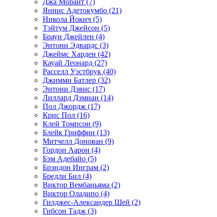
Джа Морант (7)
Яннис Адетокумбо (21)
Никола Йокич (5)
Тэйтум Джейсон (5)
Браун Джейлен (4)
Энтони Эдвардс (3)
Джеймс Харден (42)
Кауай Леонард (27)
Расселл Уэстбрук (40)
Джимми Батлер (32)
Энтони Дэвис (17)
Лиллард Дэмиан (14)
Пол Джордж (17)
Крис Пол (16)
Клей Томпсон (9)
Блейк Гриффин (13)
Митчелл Донован (9)
Гордон Аарон (4)
Бэм Адебайо (5)
Брэндон Инграм (2)
Бредли Бил (4)
Виктор Вембаньяма (2)
Виктор Оладипо (4)
Гилджес-Александер Шей (2)
Гибсон Тадж (3)