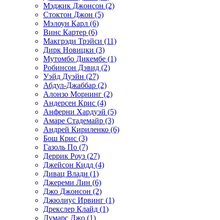
Мэджик Джонсон (2)
Стоктон Джон (5)
Мэлоун Карл (6)
Винс Картер (6)
Макгрэди Трэйси (11)
Дирк Новицки (3)
Мутомбо Дикембе (1)
Робинсон Дэвид (2)
Уэйд Дуэйн (27)
Абдул-Джаббар (2)
Алонзо Морнинг (2)
Андерсен Крис (4)
Анферни Xардуэй (5)
Амаре Стадемайр (3)
Андрей Кириленко (6)
Бош Крис (3)
Газоль По (7)
Деррик Роуз (27)
Джейсон Кидд (4)
Дивац Влади (1)
Джереми Лин (6)
Джо Джонсон (2)
Джюлиус Ирвинг (1)
Дрекслер Клайд (1)
Думарс Джо (1)