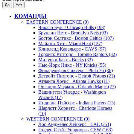
КОМАНДЫ
EASTERN CONFERENCE (0)
Чикаго Булс / Chicago Bulls (193)
Бруклин Нетс - Brooklyn Nets (93)
Бостон Селтикс - Boston Celtics (107)
Майами Хит - Miami Heat (127)
Кливленд Кавальерс - CAVS (97)
Торонто Рэпторс - Toronto Raptors (32)
Милуоки Бакс - Bucks (33)
Нью-Йорк Никс - NY Knicks (55)
Филадельфия Сиксерс - Phila 76 (36)
Детройт Пистонс - Detroit Pistons (21)
Атланта Хоукс - Atlanta Hawks (11)
Орландо Мэджик - Orlando Magic (27)
Вашингтон Уизардс - Washington
Wizards (17)
Индиана Пэйсерс - Indiana Pacers (13)
Шарлотт Хорнетс - Charlotte Hornets
(10)
WESTERN CONFERENCE (0)
Лос-Анджелес Лейкерс - LAL (251)
Голден Стэйт Уорриорз - GSW (163)