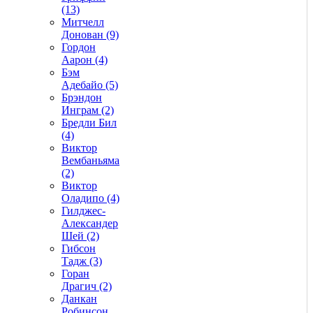
(13)
Митчелл
Донован (9)
Гордон
Аарон (4)
Бэм
Адебайо (5)
Брэндон
Инграм (2)
Бредли Бил
(4)
Виктор
Вембаньяма
(2)
Виктор
Оладипо (4)
Гилджес-
Александер
Шей (2)
Гибсон
Тадж (3)
Горан
Драгич (2)
Данкан
Робинсон