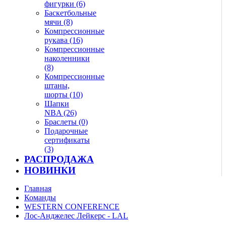
фигурки (6)
Баскетбольные
мячи (8)
Компрессионные
рукава (16)
Компрессионные
наколенники
(8)
Компрессионные
штаны,
шорты (10)
Шапки
NBA (26)
Браслеты (0)
Подарочные
сертификаты
(3)
РАСПРОДАЖА
НОВИНКИ
Главная
Команды
WESTERN CONFERENCE
Лос-Анджелес Лейкерс - LAL