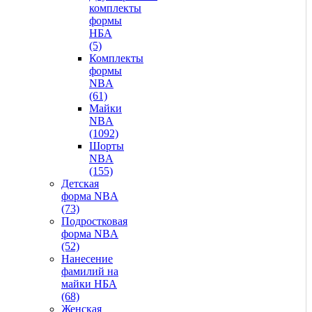
комплекты
формы
НБА
(5)
Комплекты
формы
NBA
(61)
Майки
NBA
(1092)
Шорты
NBA
(155)
Детская
форма NBA
(73)
Подростковая
форма NBA
(52)
Нанесение
фамилий на
майки НБА
(68)
Женская