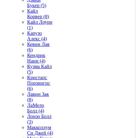
Букер (5)
Кайл
Корвер (8)
Кайл Лоури
(1)
Карузо
Алекс (4)
Кевин Лав
(6)
Кендрик
Нанн (4)
Кузма Кайл
(5)
Кристапс
Порзингис
(6)
Лавин Зак
(8)
ЛаМело
Болл (4)
Лонзо Болл
(3)
Макколлум
Си Джей (4)