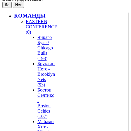
КОМАНДЫ
EASTERN
CONFERENCE
(0)
Чикаго
Булс /
Chicago
Bulls
(193)
Бруклин
Нетс -
Brooklyn
Nets
(93)
Бостон
Селтикс
-
Boston
Celtics
(107)
Майами
Хит -