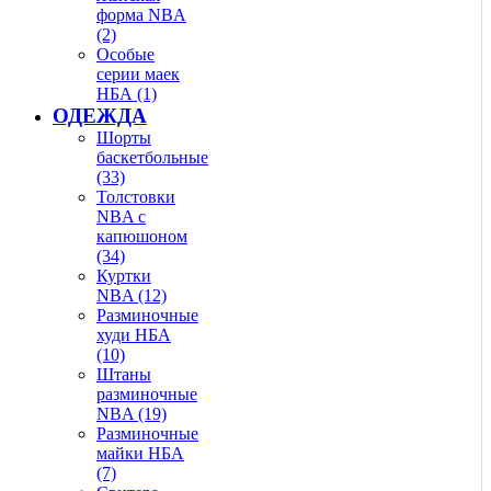
форма NBA
(2)
Особые
серии маек
НБА (1)
ОДЕЖДА
Шорты
баскетбольные
(33)
Толстовки
NBA с
капюшоном
(34)
Куртки
NBA (12)
Разминочные
худи НБА
(10)
Штаны
разминочные
NBA (19)
Разминочные
майки НБА
(7)