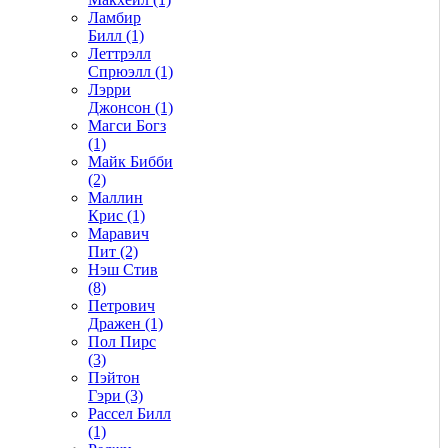
Ламбир
Билл (1)
Леттрэлл
Спрюэлл (1)
Лэрри
Джонсон (1)
Магси Богз
(1)
Майк Бибби
(2)
Маллин
Крис (1)
Маравич
Пит (2)
Нэш Стив
(8)
Петрович
Дражен (1)
Пол Пирс
(3)
Пэйтон
Гэри (3)
Рассел Билл
(1)