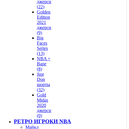
джерси
(22)
Golden
Edition
2021
джерси
(9)
Big
Faces
Series
(13)
NBA +
Bape
(8)
Just
Don
шорты
(32)
Gold
Midas
2020
джерси
(0)
РЕТРО ИГРОКИ NBA
Майкл