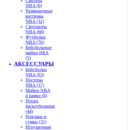
Свитера
NBA (0)
Разминочные
костюмы
NBA (32)
Свитшоты
NBA (68)
Футболки
NBA (70)
Бейсбольные
майки НБА
(5)
АКСЕССУАРЫ
Бейсболки
NBA (93)
Постеры
NBA (37)
Майки NBA
в рамке (0)
Носки
баскетбольные
(44)
Рюкзаки и
сумки (31)
Игрушечные