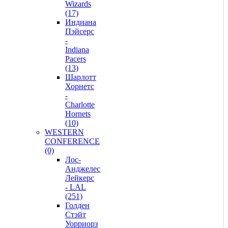
Wizards
(17)
Индиана
Пэйсерс
-
Indiana
Pacers
(13)
Шарлотт
Хорнетс
-
Charlotte
Hornets
(10)
WESTERN
CONFERENCE
(0)
Лос-
Анджелес
Лейкерс
- LAL
(251)
Голден
Стэйт
Уорриорз