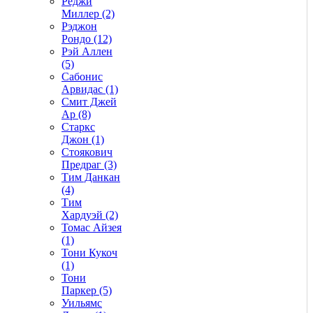
Реджи
Миллер (2)
Рэджон
Рондо (12)
Рэй Аллен
(5)
Сабонис
Арвидас (1)
Смит Джей
Ар (8)
Старкс
Джон (1)
Стоякович
Предраг (3)
Тим Данкан
(4)
Тим
Хардуэй (2)
Томас Айзея
(1)
Тони Кукоч
(1)
Тони
Паркер (5)
Уильямс