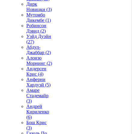
Дирк
Новицки (3)
Мутомбо
Дикембе (1)
Робинсон
Дэвид (2)
Уэйд Дуэйн
(27)
Абдул-
Джаббар (2)
Алонзо
Морнинг (2)
Андерсен
Крис (4)
Анферни
Xардуэй (5)
Амаре
Стадемайр
(3)
Андрей
Кириленко
(6)
Бош Крис
(3)
Газоль По