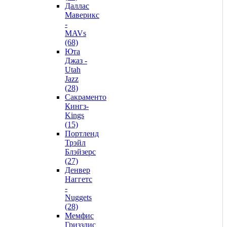
Даллас
Маверикс
-
MAVs
(68)
Юта
Джаз -
Utah
Jazz
(28)
Сакраменто
Кингз-
Kings
(15)
Портленд
Трэйл
Блэйзерс
(27)
Денвер
Наггетс
-
Nuggets
(28)
Мемфис
Гриззлис