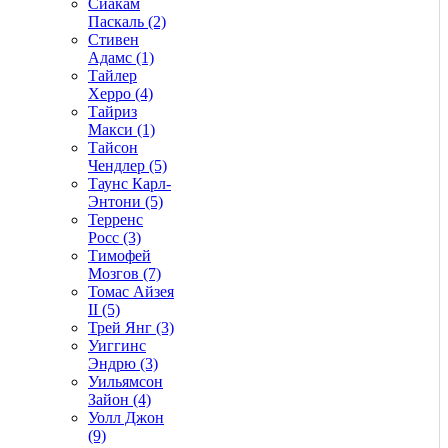
Сиакам
Паскаль (2)
Стивен
Адамс (1)
Тайлер
Херро (4)
Тайриз
Макси (1)
Тайсон
Чендлер (5)
Таунс Карл-
Энтони (5)
Терренс
Росс (3)
Тимофей
Мозгов (7)
Томас Айзея
II (5)
Трей Янг (3)
Уиггинс
Эндрю (3)
Уильямсон
Зайон (4)
Уолл Джон
(9)