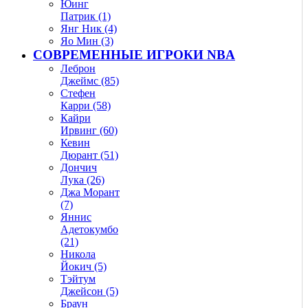
Юинг
Патрик (1)
Янг Ник (4)
Яо Мин (3)
СОВРЕМЕННЫЕ ИГРОКИ NBA
Леброн
Джеймс (85)
Стефен
Карри (58)
Кайри
Ирвинг (60)
Кевин
Дюрант (51)
Дончич
Лука (26)
Джа Морант
(7)
Яннис
Адетокумбо
(21)
Никола
Йокич (5)
Тэйтум
Джейсон (5)
Браун