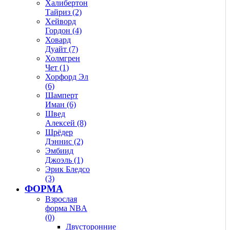
Халибертон
Тайриз (2)
Хейворд
Гордон (4)
Ховард
Дуайт (7)
Холмгрен
Чет (1)
Хорфорд Эл
(6)
Шамперт
Иман (6)
Швед
Алексей (8)
Шрёдер
Дэннис (2)
Эмбиид
Джоэль (1)
Эрик Бледсо
(3)
ФОРМА
Взрослая
форма NBA
(0)
Двусторонние