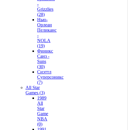
-
Grizzlies
(28)
Нью-
Орлеан
Пеликанс
-
NOLA
(19)
Финикс
Санз -
Suns
(30)
Сиэттл
Суперсоникс
(7)
All Star
Games (3)
1989
All
Star
Game
NBA
(0)
1991