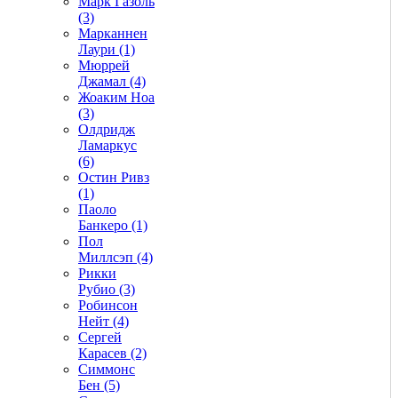
Марк Газоль
(3)
Марканнен
Лаури (1)
Мюррей
Джамал (4)
Жоаким Ноа
(3)
Олдридж
Ламаркус
(6)
Остин Ривз
(1)
Паоло
Банкеро (1)
Пол
Миллсэп (4)
Рикки
Рубио (3)
Робинсон
Нейт (4)
Сергей
Карасев (2)
Симмонс
Бен (5)