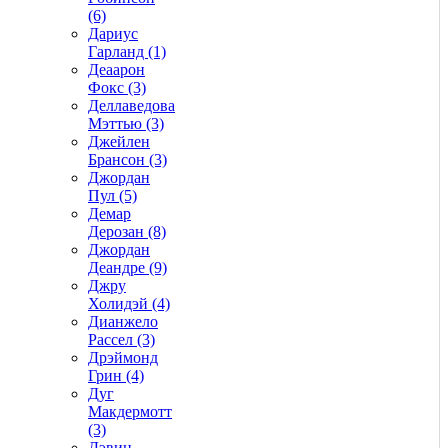
(6)
Дариус
Гарланд (1)
Деаарон
Фокс (3)
Деллаведова
Мэттью (3)
Джейлен
Брансон (3)
Джордан
Пул (5)
Демар
Дерозан (8)
Джордан
Деандре (9)
Джру
Холидэй (4)
Дианжело
Рассел (3)
Дрэймонд
Грин (4)
Дуг
Макдермотт
(3)
Дэвин