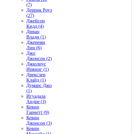
(7)
Деррик Роуз
(27)
Джейсон
Кидд (4)
Дивац
Влади (1)
Джереми
Лин (6)
Джо
Джонсон (2)
Джюлиус
Ирвинг (1)
Дрекслер
Клайд (1)
Думарс Джо
(1)
Игуадала
Андре (3)
Кевин
Гарнетт (9)
Кевин
Джонсон (3)
Кевин
Макхейл (1)