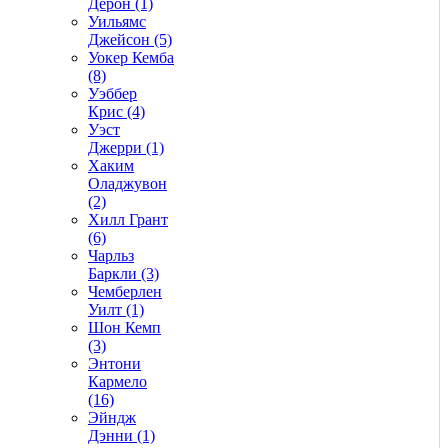
Дерон (1)
Уильямс
Джейсон (5)
Уокер Кемба
(8)
Уэббер
Крис (4)
Уэст
Джерри (1)
Хаким
Оладжувон
(2)
Хилл Грант
(6)
Чарльз
Баркли (3)
Чемберлен
Уилт (1)
Шон Кемп
(3)
Энтони
Кармело
(16)
Эйндж
Дэнни (1)