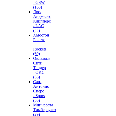
- GSW
(163)
Лос-
Анджелес
Клипперс
- LAC
(55)
Хьюстон
Рокетс
-
Rockets
(69)
Оклахома-
Сити
Тандер
- OKC
(56)
Сан-
Антонио
Спёрс
- Spurs
(56)
Миннесота
Тимбервулвз
(29)