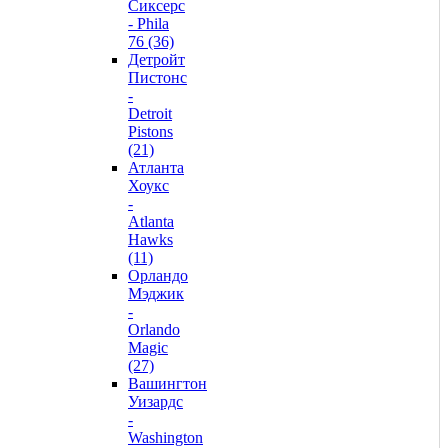
Сиксерс
- Phila
76 (36)
Детройт
Пистонс
-
Detroit
Pistons
(21)
Атланта
Хоукс
-
Atlanta
Hawks
(11)
Орландо
Мэджик
-
Orlando
Magic
(27)
Вашингтон
Уизардс
-
Washington