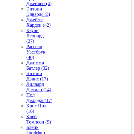
Джейлен (4)
Энтони
Эдвардс (3)
Джеймс
Харден (42)
Кауай
Леонард
(27)
Расселл
Уэстбрук
(40)
Джимми
Батлер (32)
Энтони
Дэвис (17)
Лиллард
Дэмиан (14)
Пол
Джордж (17)
Крис Пол
(16)
Клей
Томпсон (9)
Блейк
Гриффин