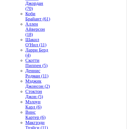
Джордан
(70)
Коби
Брайант (61)
Аллен
Айверсон
(18)
Шакил
О'Нил (11)
Ларри Берд
(4)
Скотти
Пиппен (5)
Деннис
Родман (11)
Мэджик
Джонсон (2)
Стоктон
Джон (5)
Мэлоун
Карл (6)
Винс
Картер (6)
Макгрэди
Трэйси (11)