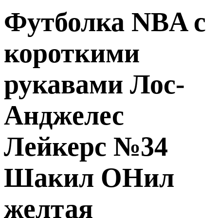
Футболка NBA с
короткими
рукавами Лос-
Анджелес
Лейкерс №34
Шакил ОНил
желтая