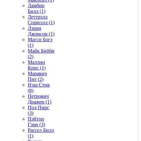
Ламбир
Билл (1)
Леттрэлл
Спрюэлл (1)
Лэрри
Джонсон (1)
Магси Богз
(1)
Майк Бибби
(2)
Маллин
Крис (1)
Маравич
Пит (2)
Нэш Стив
(8)
Петрович
Дражен (1)
Пол Пирс
(3)
Пэйтон
Гэри (3)
Рассел Билл
(1)