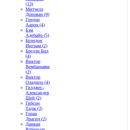
(13)
Митчелл
Донован (9)
Гордон
Аарон (4)
Бэм
Адебайо (5)
Брэндон
Инграм (2)
Бредли Бил
(4)
Виктор
Вембаньяма
(2)
Виктор
Оладипо (4)
Гилджес-
Александер
Шей (2)
Гибсон
Тадж (3)
Горан
Драгич (2)
Данкан
Робинсон