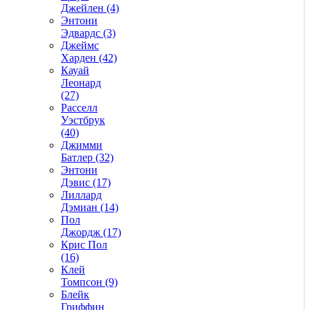
Джейлен (4)
Энтони
Эдвардс (3)
Джеймс
Харден (42)
Кауай
Леонард
(27)
Расселл
Уэстбрук
(40)
Джимми
Батлер (32)
Энтони
Дэвис (17)
Лиллард
Дэмиан (14)
Пол
Джордж (17)
Крис Пол
(16)
Клей
Томпсон (9)
Блейк
Гриффин