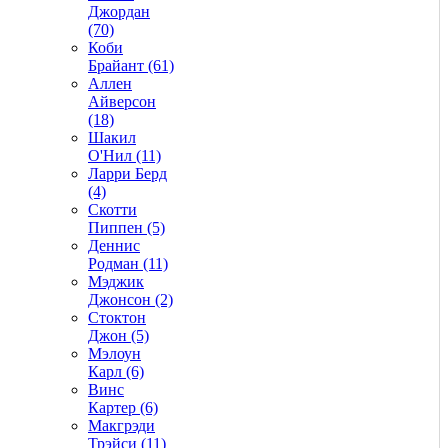
Джордан
(70)
Коби
Брайант (61)
Аллен
Айверсон
(18)
Шакил
О'Нил (11)
Ларри Берд
(4)
Скотти
Пиппен (5)
Деннис
Родман (11)
Мэджик
Джонсон (2)
Стоктон
Джон (5)
Мэлоун
Карл (6)
Винс
Картер (6)
Макгрэди
Трэйси (11)