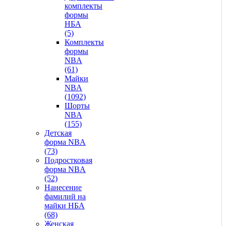
комплекты
формы
НБА
(5)
Комплекты
формы
NBA
(61)
Майки
NBA
(1092)
Шорты
NBA
(155)
Детская
форма NBA
(73)
Подростковая
форма NBA
(52)
Нанесение
фамилий на
майки НБА
(68)
Женская