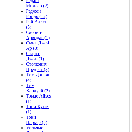
Реджи
Миллер (2)
Рэджон
Рондо (12)
Рэй Аллен
(5)
Сабонис
Арвидас (1)
Смит Джей
Ар (8)
Старкс
Джон (1)
Стоякович
Предраг (3)
Тим Данкан
(4)
Тим
Хардуэй (2)
Томас Айзея
(1)
Тони Кукоч
(1)
Тони
Паркер (5)
Уильямс