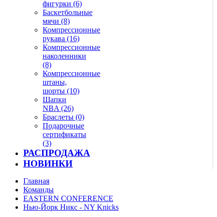
фигурки (6)
Баскетбольные
мячи (8)
Компрессионные
рукава (16)
Компрессионные
наколенники
(8)
Компрессионные
штаны,
шорты (10)
Шапки
NBA (26)
Браслеты (0)
Подарочные
сертификаты
(3)
РАСПРОДАЖА
НОВИНКИ
Главная
Команды
EASTERN CONFERENCE
Нью-Йорк Никс - NY Knicks