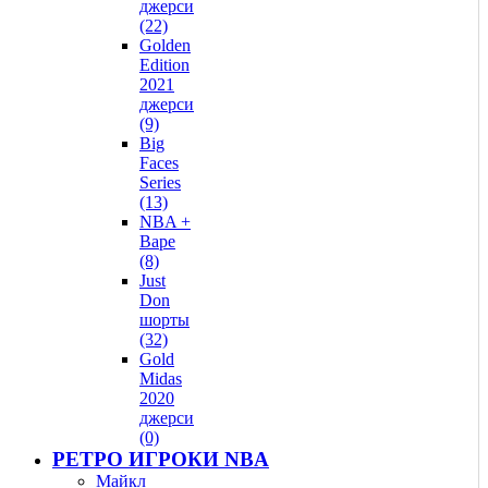
джерси
(22)
Golden
Edition
2021
джерси
(9)
Big
Faces
Series
(13)
NBA +
Bape
(8)
Just
Don
шорты
(32)
Gold
Midas
2020
джерси
(0)
РЕТРО ИГРОКИ NBA
Майкл