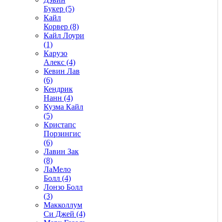
Букер (5)
Кайл
Корвер (8)
Кайл Лоури
(1)
Карузо
Алекс (4)
Кевин Лав
(6)
Кендрик
Нанн (4)
Кузма Кайл
(5)
Кристапс
Порзингис
(6)
Лавин Зак
(8)
ЛаМело
Болл (4)
Лонзо Болл
(3)
Макколлум
Си Джей (4)