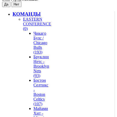
КОМАНДЫ
EASTERN
CONFERENCE
(0)
Чикаго
Булс /
Chicago
Bulls
(193)
Бруклин
Нетс -
Brooklyn
Nets
(93)
Бостон
Селтикс
-
Boston
Celtics
(107)
Майами
Хит -