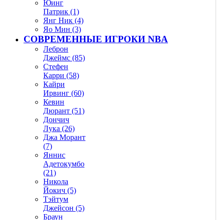
Юинг
Патрик (1)
Янг Ник (4)
Яо Мин (3)
СОВРЕМЕННЫЕ ИГРОКИ NBA
Леброн
Джеймс (85)
Стефен
Карри (58)
Кайри
Ирвинг (60)
Кевин
Дюрант (51)
Дончич
Лука (26)
Джа Морант
(7)
Яннис
Адетокумбо
(21)
Никола
Йокич (5)
Тэйтум
Джейсон (5)
Браун