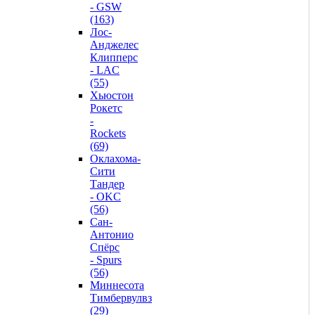
- GSW
(163)
Лос-
Анджелес
Клипперс
- LAC
(55)
Хьюстон
Рокетс
-
Rockets
(69)
Оклахома-
Сити
Тандер
- OKC
(56)
Сан-
Антонио
Спёрс
- Spurs
(56)
Миннесота
Тимбервулвз
(29)