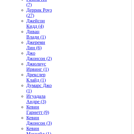
(7)
Деррик Роуз
(27)
Джейсон
Кидд (4)
Дивац
Влади (1)
Джереми
Лин (6)
Джо
Джонсон (2)
Джюлиус
Ирвинг (1)
Дрекслер
Клайд (1)
Думарс Джо
(1)
Игуадала
Андре (3)
Кевин
Гарнетт (9)
Кевин
Джонсон (3)
Кевин
Макхейл (1)