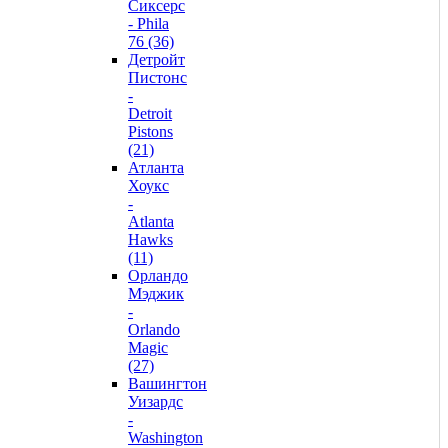
Сиксерс
- Phila
76 (36)
Детройт
Пистонс
-
Detroit
Pistons
(21)
Атланта
Хоукс
-
Atlanta
Hawks
(11)
Орландо
Мэджик
-
Orlando
Magic
(27)
Вашингтон
Уизардс
-
Washington