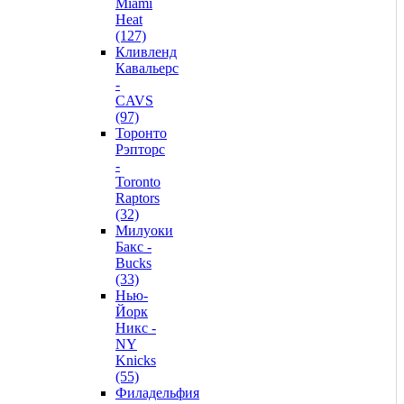
Miami
Heat
(127)
Кливленд
Кавальерс
-
CAVS
(97)
Торонто
Рэпторс
-
Toronto
Raptors
(32)
Милуоки
Бакс -
Bucks
(33)
Нью-
Йорк
Никс -
NY
Knicks
(55)
Филадельфия