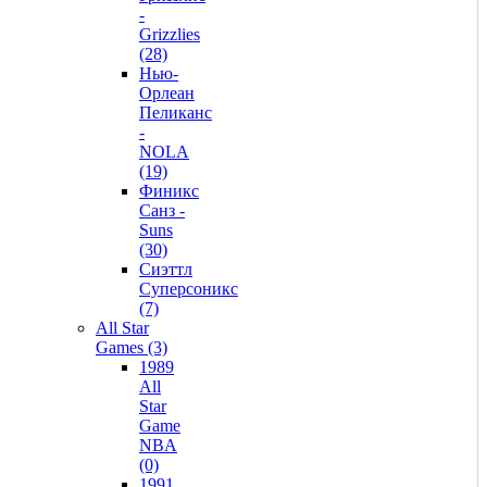
-
Grizzlies
(28)
Нью-
Орлеан
Пеликанс
-
NOLA
(19)
Финикс
Санз -
Suns
(30)
Сиэттл
Суперсоникс
(7)
All Star
Games (3)
1989
All
Star
Game
NBA
(0)
1991