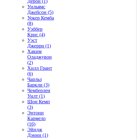
Дерон (1)
Уильямс
Джейсон (5)
Уокер Кемба
(8)
Уэббер
Крис (4)
Уэст
Джерри (1)
Хаким
Оладжувон
(2)
Хилл Грант
(6)
Чарльз
Баркли (3)
Чемберлен
Уилт (1)
Шон Кемп
(3)
Энтони
Кармело
(16)
Эйндж
Дэнни (1)