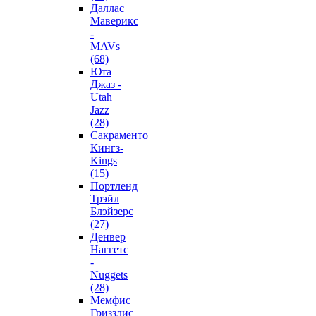
Даллас
Маверикс
-
MAVs
(68)
Юта
Джаз -
Utah
Jazz
(28)
Сакраменто
Кингз-
Kings
(15)
Портленд
Трэйл
Блэйзерс
(27)
Денвер
Наггетс
-
Nuggets
(28)
Мемфис
Гриззлис