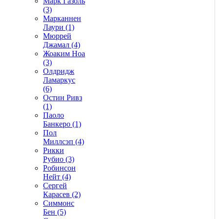
Марк Газоль
(3)
Марканнен
Лаури (1)
Мюррей
Джамал (4)
Жоаким Ноа
(3)
Олдридж
Ламаркус
(6)
Остин Ривз
(1)
Паоло
Банкеро (1)
Пол
Миллсэп (4)
Рикки
Рубио (3)
Робинсон
Нейт (4)
Сергей
Карасев (2)
Симмонс
Бен (5)