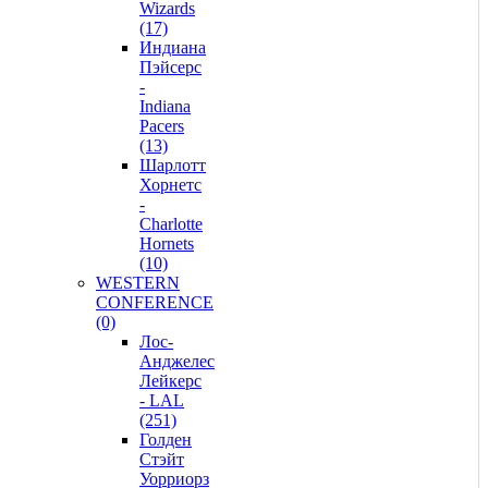
Wizards
(17)
Индиана
Пэйсерс
-
Indiana
Pacers
(13)
Шарлотт
Хорнетс
-
Charlotte
Hornets
(10)
WESTERN
CONFERENCE
(0)
Лос-
Анджелес
Лейкерс
- LAL
(251)
Голден
Стэйт
Уорриорз