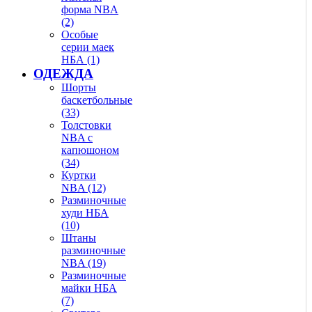
форма NBA
(2)
Особые
серии маек
НБА (1)
ОДЕЖДА
Шорты
баскетбольные
(33)
Толстовки
NBA с
капюшоном
(34)
Куртки
NBA (12)
Разминочные
худи НБА
(10)
Штаны
разминочные
NBA (19)
Разминочные
майки НБА
(7)