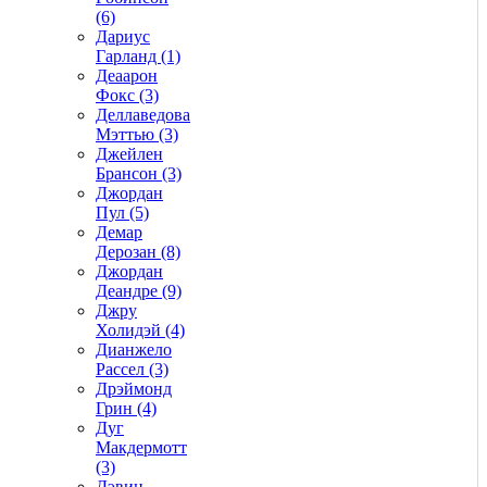
(6)
Дариус
Гарланд (1)
Деаарон
Фокс (3)
Деллаведова
Мэттью (3)
Джейлен
Брансон (3)
Джордан
Пул (5)
Демар
Дерозан (8)
Джордан
Деандре (9)
Джру
Холидэй (4)
Дианжело
Рассел (3)
Дрэймонд
Грин (4)
Дуг
Макдермотт
(3)
Дэвин