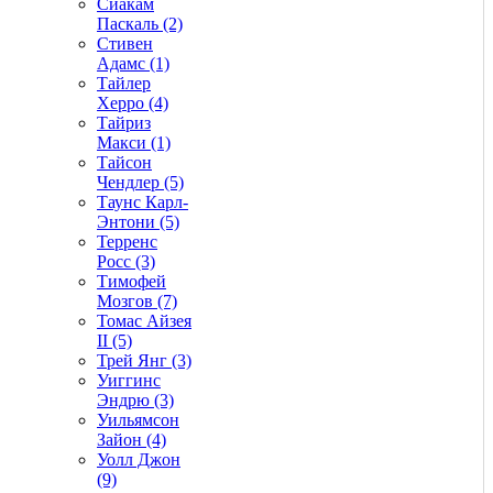
Сиакам
Паскаль (2)
Стивен
Адамс (1)
Тайлер
Херро (4)
Тайриз
Макси (1)
Тайсон
Чендлер (5)
Таунс Карл-
Энтони (5)
Терренс
Росс (3)
Тимофей
Мозгов (7)
Томас Айзея
II (5)
Трей Янг (3)
Уиггинс
Эндрю (3)
Уильямсон
Зайон (4)
Уолл Джон
(9)