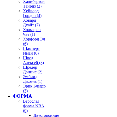
Халибертон
Тайриз (2)
Хейворд
Гордон (4)
Ховард
Дуайт (7)
Холмгрен
Чет (1)
Хорфорд Эл
(6)
Шамперт
Иман (6)
Швед
Алексей (8)
Шрёдер
Дэннис (2)
Эмбиид
Джоэль (1)
Эрик Бледсо
(3)
ФОРМА
Взрослая
форма NBA
(0)
Двусторонние