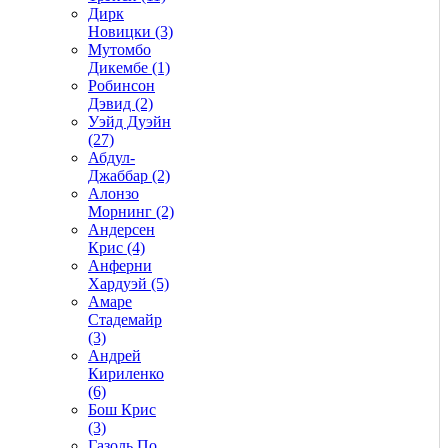
Дирк
Новицки (3)
Мутомбо
Дикембе (1)
Робинсон
Дэвид (2)
Уэйд Дуэйн
(27)
Абдул-
Джаббар (2)
Алонзо
Морнинг (2)
Андерсен
Крис (4)
Анферни
Xардуэй (5)
Амаре
Стадемайр
(3)
Андрей
Кириленко
(6)
Бош Крис
(3)
Газоль По