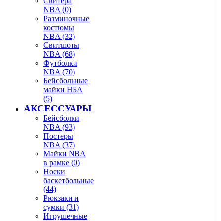
Свитера
NBA (0)
Разминочные
костюмы
NBA (32)
Свитшоты
NBA (68)
Футболки
NBA (70)
Бейсбольные
майки НБА
(5)
АКСЕССУАРЫ
Бейсболки
NBA (93)
Постеры
NBA (37)
Майки NBA
в рамке (0)
Носки
баскетбольные
(44)
Рюкзаки и
сумки (31)
Игрушечные