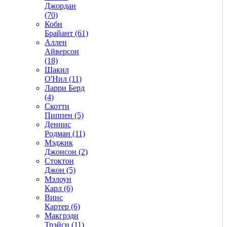
Джордан
(70)
Коби
Брайант (61)
Аллен
Айверсон
(18)
Шакил
О'Нил (11)
Ларри Берд
(4)
Скотти
Пиппен (5)
Деннис
Родман (11)
Мэджик
Джонсон (2)
Стоктон
Джон (5)
Мэлоун
Карл (6)
Винс
Картер (6)
Макгрэди
Трэйси (11)