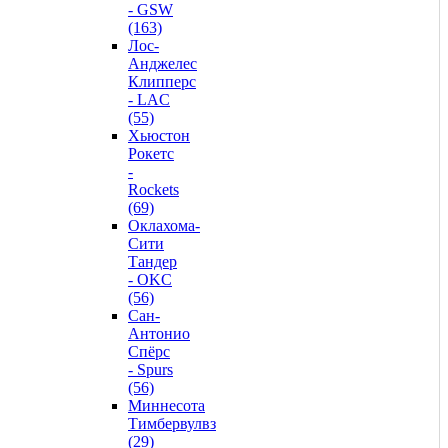
- GSW
(163)
Лос-
Анджелес
Клипперс
- LAC
(55)
Хьюстон
Рокетс
-
Rockets
(69)
Оклахома-
Сити
Тандер
- OKC
(56)
Сан-
Антонио
Спёрс
- Spurs
(56)
Миннесота
Тимбервулвз
(29)