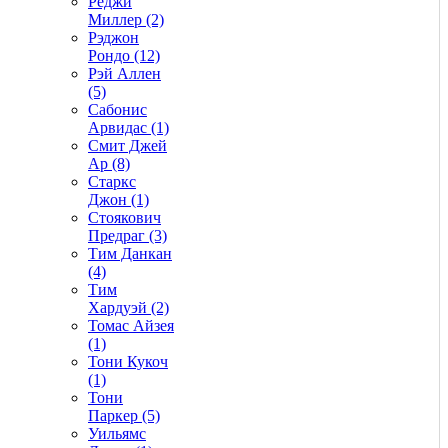
Реджи
Миллер (2)
Рэджон
Рондо (12)
Рэй Аллен
(5)
Сабонис
Арвидас (1)
Смит Джей
Ар (8)
Старкс
Джон (1)
Стоякович
Предраг (3)
Тим Данкан
(4)
Тим
Хардуэй (2)
Томас Айзея
(1)
Тони Кукоч
(1)
Тони
Паркер (5)
Уильямс