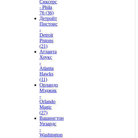
Сиксерс
- Phila
76 (36)
Детройт
Пистонс
-
Detroit
Pistons
(21)
Атланта
Хоукс
-
Atlanta
Hawks
(11)
Орландо
Мэджик
-
Orlando
Magic
(27)
Вашингтон
Уизардс
-
Washington