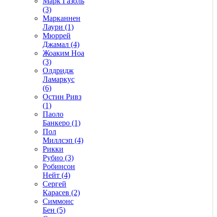
Марк Газоль
(3)
Марканнен
Лаури (1)
Мюррей
Джамал (4)
Жоаким Ноа
(3)
Олдридж
Ламаркус
(6)
Остин Ривз
(1)
Паоло
Банкеро (1)
Пол
Миллсэп (4)
Рикки
Рубио (3)
Робинсон
Нейт (4)
Сергей
Карасев (2)
Симмонс
Бен (5)