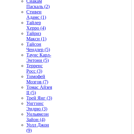
Сиакам
Паскаль (2)
Стивен
Адамс (1)
Тайлер
Херро (4)
Тайриз
Макси (1)
Тайсон
Чендлер (5)
Таунс Карл-
Энтони (5)
Терренс
Росс (3)
Тимофей
Мозгов (7)
Томас Айзея
II (5)
Трей Янг (3)
Уиггинс
Эндрю (3)
Уильямсон
Зайон (4)
Уолл Джон
(9)