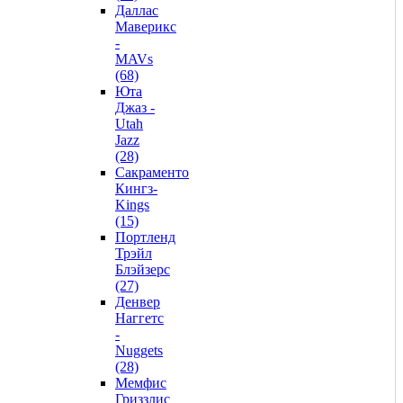
Даллас
Маверикс
-
MAVs
(68)
Юта
Джаз -
Utah
Jazz
(28)
Сакраменто
Кингз-
Kings
(15)
Портленд
Трэйл
Блэйзерс
(27)
Денвер
Наггетс
-
Nuggets
(28)
Мемфис
Гриззлис