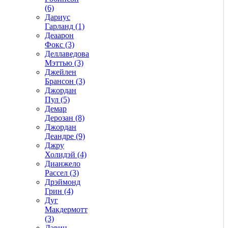
(6)
Дариус
Гарланд (1)
Деаарон
Фокс (3)
Деллаведова
Мэттью (3)
Джейлен
Брансон (3)
Джордан
Пул (5)
Демар
Дерозан (8)
Джордан
Деандре (9)
Джру
Холидэй (4)
Дианжело
Рассел (3)
Дрэймонд
Грин (4)
Дуг
Макдермотт
(3)
Дэвин