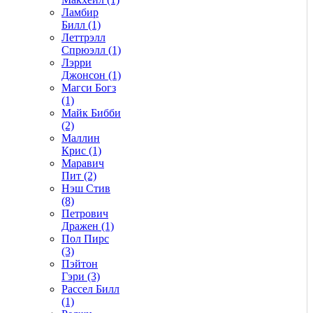
Ламбир
Билл (1)
Леттрэлл
Спрюэлл (1)
Лэрри
Джонсон (1)
Магси Богз
(1)
Майк Бибби
(2)
Маллин
Крис (1)
Маравич
Пит (2)
Нэш Стив
(8)
Петрович
Дражен (1)
Пол Пирс
(3)
Пэйтон
Гэри (3)
Рассел Билл
(1)