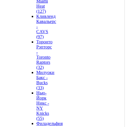
Miami
Heat
(127)
Кливленд
Кавальерс
-
CAVS
(97)
Торонто
Рэпторс
-
Toronto
Raptors
(32)
Милуоки
Бакс -
Bucks
(33)
Нью-
Йорк
Никс -
NY
Knicks
(55)
Филадельфия