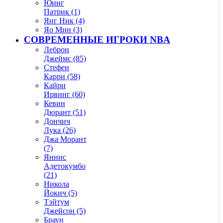
Юинг
Патрик (1)
Янг Ник (4)
Яо Мин (3)
СОВРЕМЕННЫЕ ИГРОКИ NBA
Леброн
Джеймс (85)
Стефен
Карри (58)
Кайри
Ирвинг (60)
Кевин
Дюрант (51)
Дончич
Лука (26)
Джа Морант
(7)
Яннис
Адетокумбо
(21)
Никола
Йокич (5)
Тэйтум
Джейсон (5)
Браун