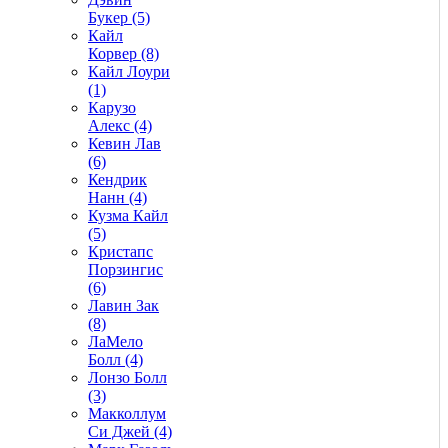
Букер (5)
Кайл
Корвер (8)
Кайл Лоури
(1)
Карузо
Алекс (4)
Кевин Лав
(6)
Кендрик
Нанн (4)
Кузма Кайл
(5)
Кристапс
Порзингис
(6)
Лавин Зак
(8)
ЛаМело
Болл (4)
Лонзо Болл
(3)
Макколлум
Си Джей (4)