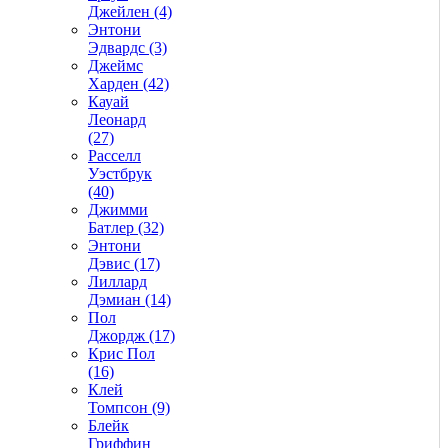
Джейлен (4)
Энтони
Эдвардс (3)
Джеймс
Харден (42)
Кауай
Леонард
(27)
Расселл
Уэстбрук
(40)
Джимми
Батлер (32)
Энтони
Дэвис (17)
Лиллард
Дэмиан (14)
Пол
Джордж (17)
Крис Пол
(16)
Клей
Томпсон (9)
Блейк
Гриффин