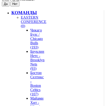
КОМАНДЫ
EASTERN
CONFERENCE
(0)
Чикаго
Булс /
Chicago
Bulls
(193)
Бруклин
Нетс -
Brooklyn
Nets
(93)
Бостон
Селтикс
-
Boston
Celtics
(107)
Майами
Хит -