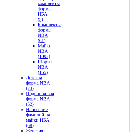
комплекты
формы
НБА
(5)
Комплекты
формы
NBA
(61)
Майки
NBA
(1092)
Шорты
NBA
(155)
Детская
форма NBA
(73)
Подростковая
форма NBA
(52)
Нанесение
фамилий на
майки НБА
(68)
Женская