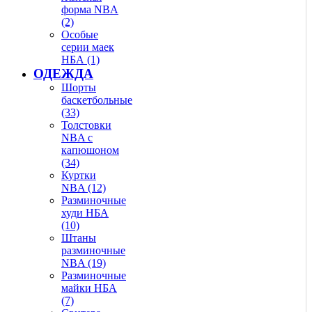
форма NBA
(2)
Особые
серии маек
НБА (1)
ОДЕЖДА
Шорты
баскетбольные
(33)
Толстовки
NBA с
капюшоном
(34)
Куртки
NBA (12)
Разминочные
худи НБА
(10)
Штаны
разминочные
NBA (19)
Разминочные
майки НБА
(7)