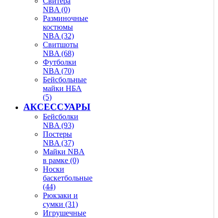
Свитера
NBA (0)
Разминочные
костюмы
NBA (32)
Свитшоты
NBA (68)
Футболки
NBA (70)
Бейсбольные
майки НБА
(5)
АКСЕССУАРЫ
Бейсболки
NBA (93)
Постеры
NBA (37)
Майки NBA
в рамке (0)
Носки
баскетбольные
(44)
Рюкзаки и
сумки (31)
Игрушечные