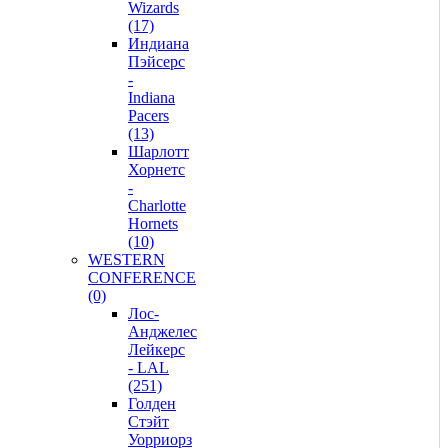
Wizards
(17)
Индиана
Пэйсерс
-
Indiana
Pacers
(13)
Шарлотт
Хорнетс
-
Charlotte
Hornets
(10)
WESTERN
CONFERENCE
(0)
Лос-
Анджелес
Лейкерс
- LAL
(251)
Голден
Стэйт
Уорриорз