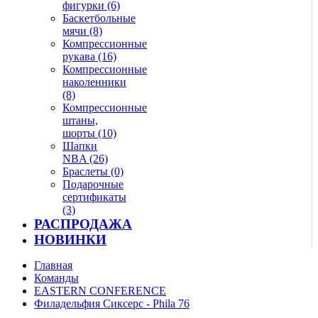
фигурки (6)
Баскетбольные
мячи (8)
Компрессионные
рукава (16)
Компрессионные
наколенники
(8)
Компрессионные
штаны,
шорты (10)
Шапки
NBA (26)
Браслеты (0)
Подарочные
сертификаты
(3)
РАСПРОДАЖА
НОВИНКИ
Главная
Команды
EASTERN CONFERENCE
Филадельфия Сиксерс - Phila 76