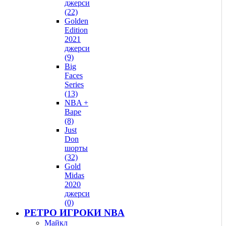
джерси
(22)
Golden
Edition
2021
джерси
(9)
Big
Faces
Series
(13)
NBA +
Bape
(8)
Just
Don
шорты
(32)
Gold
Midas
2020
джерси
(0)
РЕТРО ИГРОКИ NBA
Майкл