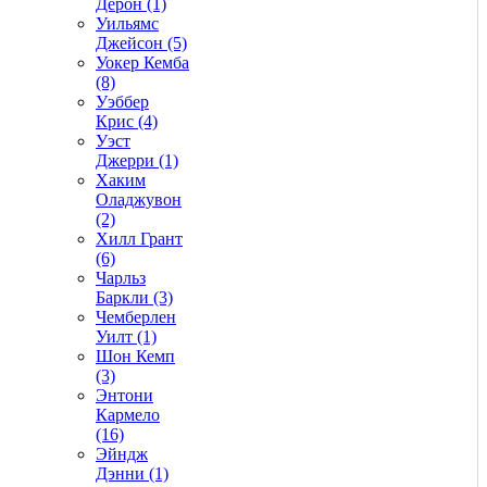
Дерон (1)
Уильямс
Джейсон (5)
Уокер Кемба
(8)
Уэббер
Крис (4)
Уэст
Джерри (1)
Хаким
Оладжувон
(2)
Хилл Грант
(6)
Чарльз
Баркли (3)
Чемберлен
Уилт (1)
Шон Кемп
(3)
Энтони
Кармело
(16)
Эйндж
Дэнни (1)