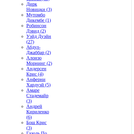
Дирк
Новицки (3)
Мутомбо
Дикембе (1)
Робинсон
Дэвид (2)
Уэйд Дуэйн
(27)
Абдул-
Джаббар (2)
Алонзо
Морнинг (2)
Андерсен
Крис (4)
Анферни
Xардуэй (5)
Амаре
Стадемайр
(3)
Андрей
Кириленко
(6)
Бош Крис
(3)
Газоль По