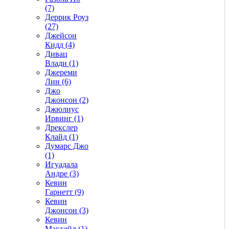
(7)
Деррик Роуз
(27)
Джейсон
Кидд (4)
Дивац
Влади (1)
Джереми
Лин (6)
Джо
Джонсон (2)
Джюлиус
Ирвинг (1)
Дрекслер
Клайд (1)
Думарс Джо
(1)
Игуадала
Андре (3)
Кевин
Гарнетт (9)
Кевин
Джонсон (3)
Кевин
Макхейл (1)