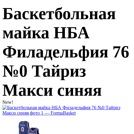
Баскетбольная
майка НБА
Филадельфия 76
№0 Тайриз
Макси синяя
New!