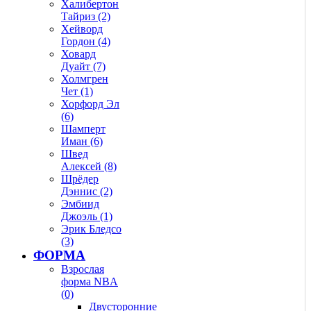
Халибертон
Тайриз (2)
Хейворд
Гордон (4)
Ховард
Дуайт (7)
Холмгрен
Чет (1)
Хорфорд Эл
(6)
Шамперт
Иман (6)
Швед
Алексей (8)
Шрёдер
Дэннис (2)
Эмбиид
Джоэль (1)
Эрик Бледсо
(3)
ФОРМА
Взрослая
форма NBA
(0)
Двусторонние