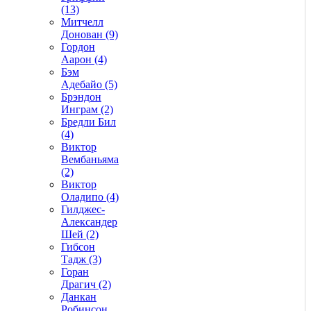
(13)
Митчелл
Донован (9)
Гордон
Аарон (4)
Бэм
Адебайо (5)
Брэндон
Инграм (2)
Бредли Бил
(4)
Виктор
Вембаньяма
(2)
Виктор
Оладипо (4)
Гилджес-
Александер
Шей (2)
Гибсон
Тадж (3)
Горан
Драгич (2)
Данкан
Робинсон