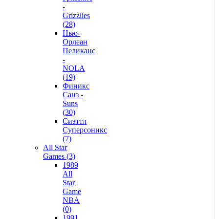
-
Grizzlies
(28)
Нью-
Орлеан
Пеликанс
-
NOLA
(19)
Финикс
Санз -
Suns
(30)
Сиэттл
Суперсоникс
(7)
All Star
Games (3)
1989
All
Star
Game
NBA
(0)
1991