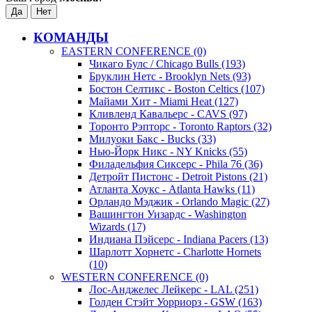
КОМАНДЫ
EASTERN CONFERENCE (0)
Чикаго Булс / Chicago Bulls (193)
Бруклин Нетс - Brooklyn Nets (93)
Бостон Селтикс - Boston Celtics (107)
Майами Хит - Miami Heat (127)
Кливленд Кавальерс - CAVS (97)
Торонто Рэпторс - Toronto Raptors (32)
Милуоки Бакс - Bucks (33)
Нью-Йорк Никс - NY Knicks (55)
Филадельфия Сиксерс - Phila 76 (36)
Детройт Пистонс - Detroit Pistons (21)
Атланта Хоукс - Atlanta Hawks (11)
Орландо Мэджик - Orlando Magic (27)
Вашингтон Уизардс - Washington
Wizards (17)
Индиана Пэйсерс - Indiana Pacers (13)
Шарлотт Хорнетс - Charlotte Hornets
(10)
WESTERN CONFERENCE (0)
Лос-Анджелес Лейкерс - LAL (251)
Голден Стэйт Уорриорз - GSW (163)