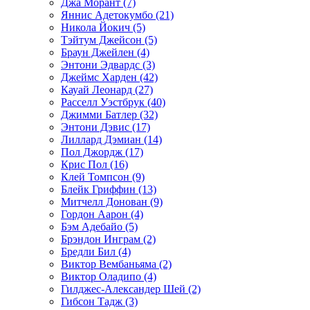
Джа Морант (7)
Яннис Адетокумбо (21)
Никола Йокич (5)
Тэйтум Джейсон (5)
Браун Джейлен (4)
Энтони Эдвардс (3)
Джеймс Харден (42)
Кауай Леонард (27)
Расселл Уэстбрук (40)
Джимми Батлер (32)
Энтони Дэвис (17)
Лиллард Дэмиан (14)
Пол Джордж (17)
Крис Пол (16)
Клей Томпсон (9)
Блейк Гриффин (13)
Митчелл Донован (9)
Гордон Аарон (4)
Бэм Адебайо (5)
Брэндон Инграм (2)
Бредли Бил (4)
Виктор Вембаньяма (2)
Виктор Оладипо (4)
Гилджес-Александер Шей (2)
Гибсон Тадж (3)