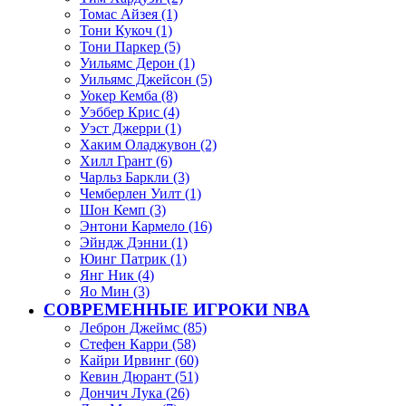
Томас Айзея (1)
Тони Кукоч (1)
Тони Паркер (5)
Уильямс Дерон (1)
Уильямс Джейсон (5)
Уокер Кемба (8)
Уэббер Крис (4)
Уэст Джерри (1)
Хаким Оладжувон (2)
Хилл Грант (6)
Чарльз Баркли (3)
Чемберлен Уилт (1)
Шон Кемп (3)
Энтони Кармело (16)
Эйндж Дэнни (1)
Юинг Патрик (1)
Янг Ник (4)
Яо Мин (3)
СОВРЕМЕННЫЕ ИГРОКИ NBA
Леброн Джеймс (85)
Стефен Карри (58)
Кайри Ирвинг (60)
Кевин Дюрант (51)
Дончич Лука (26)