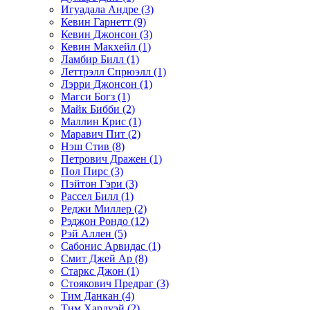
Игуадала Андре (3)
Кевин Гарнетт (9)
Кевин Джонсон (3)
Кевин Макхейл (1)
Ламбир Билл (1)
Леттрэлл Спрюэлл (1)
Лэрри Джонсон (1)
Магси Богз (1)
Майк Бибби (2)
Маллин Крис (1)
Маравич Пит (2)
Нэш Стив (8)
Петрович Дражен (1)
Пол Пирс (3)
Пэйтон Гэри (3)
Рассел Билл (1)
Реджи Миллер (2)
Рэджон Рондо (12)
Рэй Аллен (5)
Сабонис Арвидас (1)
Смит Джей Ар (8)
Старкс Джон (1)
Стоякович Предраг (3)
Тим Данкан (4)
Тим Хардуэй (2)