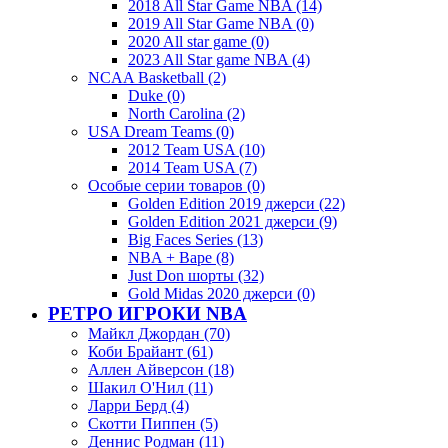
2018 All Star Game NBA (14)
2019 All Star Game NBA (0)
2020 All star game (0)
2023 All Star game NBA (4)
NCAA Basketball (2)
Duke (0)
North Carolina (2)
USA Dream Teams (0)
2012 Team USA (10)
2014 Team USA (7)
Особые серии товаров (0)
Golden Edition 2019 джерси (22)
Golden Edition 2021 джерси (9)
Big Faces Series (13)
NBA + Bape (8)
Just Don шорты (32)
Gold Midas 2020 джерси (0)
РЕТРО ИГРОКИ NBA
Майкл Джордан (70)
Коби Брайант (61)
Аллен Айверсон (18)
Шакил О'Нил (11)
Ларри Берд (4)
Скотти Пиппен (5)
Деннис Родман (11)