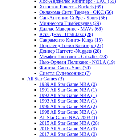
Лос-Анджелес Клипперс - LAC (55)
Хьюстон Рокетс - Rockets (69)
Оклахома-Сити Тандер - OKC (56)
Сан-Антонио Спёрс - Spurs (56)
Миннесота Тимбервулвз (29)
Даллас Маверикс - MAVs (68)
Юта Джаз - Utah Jazz (28)
Сакраменто Кингз- Kings (15)
Портленд Трэйл Блэйзерс (27)
Денвер Наггетс -Nuggets (28)
Мемфис Гриззлис - Grizzlies (28)
Нью-Орлеан Пеликанс - NOLA (19)
Финикс Санз - Suns (30)
Сиэттл Суперсоникс (7)
All Star Games (3)
1989 All Star Game NBA (0)
1991 All Star Game NBA (1)
1992 All Star Game NBA (1)
1993 All Star Game NBA (1)
1996 All Star Game NBA (2)
1998 All Star Game NBA (1)
All Star Game NBA 2003 (1)
2015 All Star Game NBA (28)
2016 All Star Game NBA (9)
2017 All Star Game NBA (0)