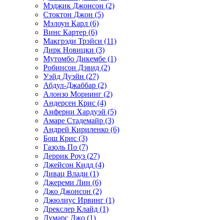
Мэджик Джонсон (2)
Стоктон Джон (5)
Мэлоун Карл (6)
Винс Картер (6)
Макгрэди Трэйси (11)
Дирк Новицки (3)
Мутомбо Дикембе (1)
Робинсон Дэвид (2)
Уэйд Дуэйн (27)
Абдул-Джаббар (2)
Алонзо Морнинг (2)
Андерсен Крис (4)
Анферни Xардуэй (5)
Амаре Стадемайр (3)
Андрей Кириленко (6)
Бош Крис (3)
Газоль По (7)
Деррик Роуз (27)
Джейсон Кидд (4)
Дивац Влади (1)
Джереми Лин (6)
Джо Джонсон (2)
Джюлиус Ирвинг (1)
Дрекслер Клайд (1)
Думарс Джо (1)